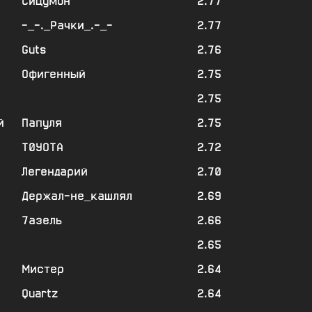
Сицумон
2.77
-_-._Рачки_.-_-
2.77
Guts
2.76
Офигенный
2.75
2.75
й
Папуля
2.75
Т0УОТА
2.72
Легендарий
2.70
Держал-не_кашлял
2.69
7азель
2.66
2.65
Мистер
2.64
Quartz
2.64