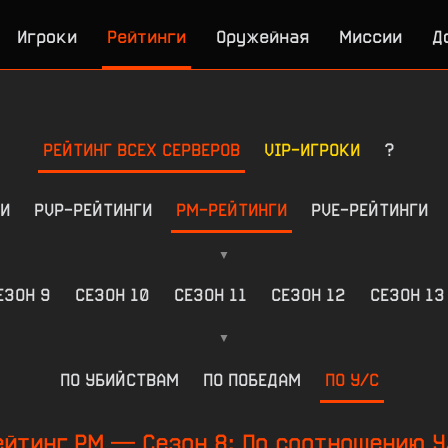
Игроки
Рейтинги
Оружейная
Миссии
Д
РЕЙТИНГ ВСЕХ СЕРВЕРОВ
VIP-ИГРОКИ
?
И
PVP-РЕЙТИНГИ
РМ-РЕЙТИНГИ
PVE-РЕЙТИНГИ
▼
ЕЗОН 9
СЕЗОН 10
СЕЗОН 11
СЕЗОН 12
СЕЗОН 13
▼
ПО УБИЙСТВАМ
ПО ПОБЕДАМ
ПО У/С
ейтинг РМ — Сезон 8: По соотношению У