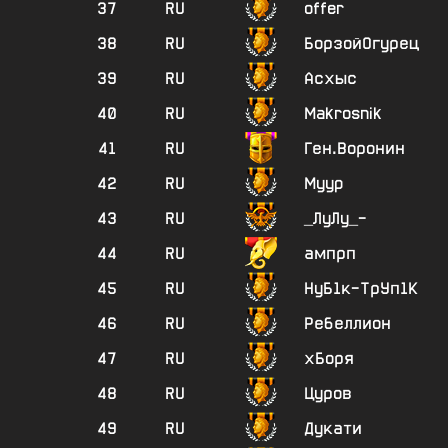
37
RU
offer
38
RU
БорзойОгурец
39
RU
Асхыс
40
RU
Makrosnik
41
RU
Ген.Воронин
42
RU
Myyp
43
RU
_ЛуЛу_-
44
RU
ампрп
45
RU
НуБ1к-ТрУп1К
46
RU
Ребеллион
47
RU
хБоря
48
RU
Цуров
49
RU
Дукати