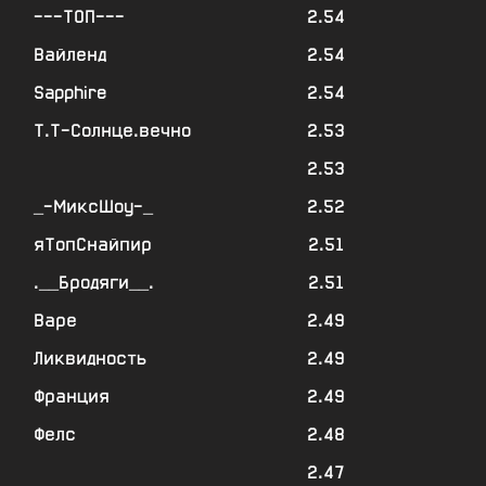
---ТОП---
2.54
Вайленд
2.54
Sapphire
2.54
Т.Т-Солнце.вечно
2.53
2.53
_-МиксШоу-_
2.52
яТопСнайпир
2.51
.__Бродяги__.
2.51
Варе
2.49
Ликвидность
2.49
Франция
2.49
Фелс
2.48
2.47