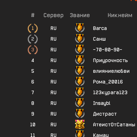
#
Сервер
Звание
Никнейм
1
RU
Barca
2
RU
Санш
3
RU
-70-80-90-
4
RU
Приурочность
5
RU
влияниелюбви
6
RU
Рома_20016
7
RU
123курага123
8
RU
Insaybl
9
RU
Дистраст
10
RU
АтеистОтСатаны
11
RU
Камау