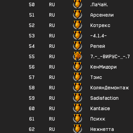
50
RU
.ПаЧаН.
51
RU
Арсенели
52
RU
Котрекс
53
RU
-4.1.4-
54
RU
Репей
55
RU
7.-_-ВИРУС-_-.7
56
RU
КенМидори
57
RU
Тэис
58
RU
КолянДемонтаж
59
RU
Sadisfaction
60
RU
Kantaice
61
RU
Психк
62
RU
Нежнетта