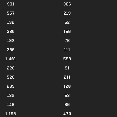
931
366
557
219
132
52
380
150
192
76
280
111
1 401
558
228
91
526
211
299
120
132
53
149
60
1 163
470