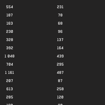
554
231
187
78
163
68
230
96
328
137
392
164
1 048
439
704
295
1 161
487
207
87
613
258
285
120