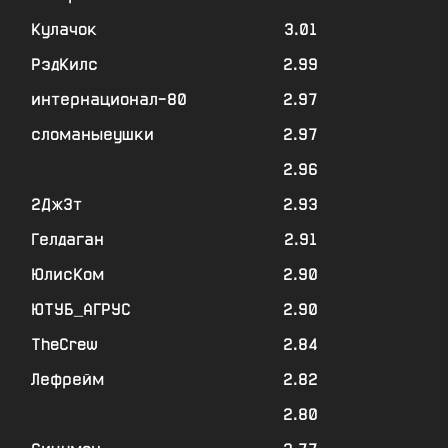
Кулачок
3.01
РэдКилс
2.99
интернационал-80
2.97
сломаныеушки
2.97
2.96
2ДжЗт
2.93
Гелдаган
2.91
ЮлисКом
2.90
ЮТУБ_АГРУС
2.90
TheCrew
2.84
Лефрейм
2.82
2.80