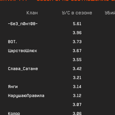
Клан
У/С в сезоне
Убий
-6е3_п0нт08-
5.61
3.96
ВОТ.
3.73
ЦарствоШлюх
3.67
3.55
Слава_Сатане
3.42
3.21
Янги
3.14
НарушаюПравила
3.12
3.07
Колор
3.06