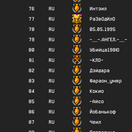
76
RU
Интэил
77
RU
РаЗвОдИлО
78
RU
05.05.1995
79
RU
-__-.АНГЕЛ.-__-
80
RU
Убийца198Ю
81
RU
-КЛО-
82
RU
Дэйдара
83
RU
Фараон_умер
84
RU
Кокио
85
RU
-Айсо
86
RU
Йобанькоф
87
RU
Чеил