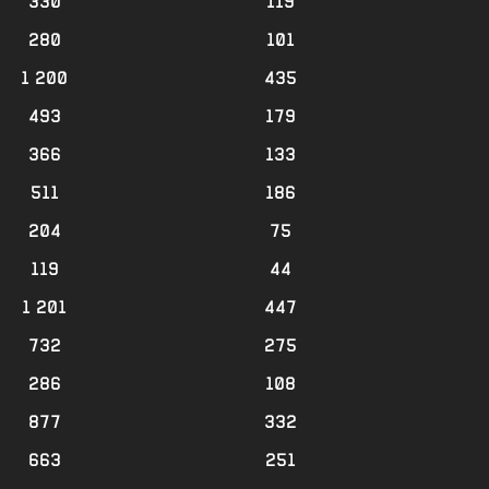
330
119
280
101
1 200
435
493
179
366
133
511
186
204
75
119
44
1 201
447
732
275
286
108
877
332
663
251