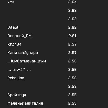
чел.
2.64
2.63
2.63
Vitaliti
2.62
Озорной_РМ
2.61
кпд404
2.57
КапитанЛупара
2.57
_Чумбатыеьанутый
2.56
..._ак-47_...
2.56
Rebellion
2.56
2.55
Брайтвуд
2.55
МаленькаяИталия
2.55