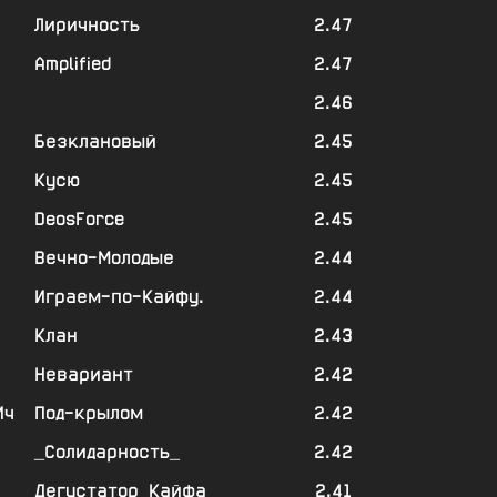
Лиричность
2.47
Amplified
2.47
2.46
Безклановый
2.45
Кусю
2.45
DeosForce
2.45
Вечно-Молодые
2.44
Играем-по-Кайфу.
2.44
Клан
2.43
Невариант
2.42
Ич
Под-крылом
2.42
_Солидарность_
2.42
Дегустатор_Кайфа
2.41