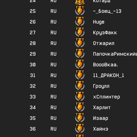
24
RU
Котард
25
RU
-_боец_-13
26
RU
Huge
27
RU
КрузФакк
28
RU
Отжарил
29
RU
ПапочкаРимский
30
RU
ВоооВкаа.
31
RU
11_ДРАКОН_1
32
RU
Гроулл
33
RU
хСплинтер
34
RU
Харлит
35
RU
Изаар
36
RU
Хайнэ