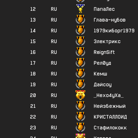
12
RU
ПапаЛес
13
RU
Глава-нубов
14
RU
1979киборг1979
15
RU
Электрикс
16
RU
ReignSift
17
RU
Рел0уд
18
RU
Кемш
19
RU
Дайсоу
20
RU
_Нехо4уХа_
21
RU
Нейзбежный
22
RU
КРИСТАЛЛОИД
23
RU
Стафилококк