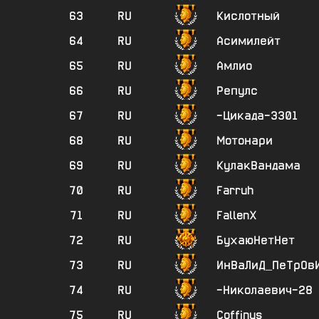
63
RU
Кислотный
64
RU
Асимилейт
65
RU
Амлио
66
RU
Репулс
67
RU
-Цикада-3301
68
RU
Мотонари
69
RU
КулакВандама
70
RU
Farruh
71
RU
FallenX
72
RU
БухаюНетНет
73
RU
ИнВаЛиД_ПеТрОв
74
RU
-Николаевич-28
75
RU
Coffinus