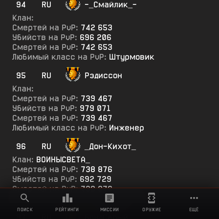
94
RU
-_Смайлик_-
Клан:
Смертей на PvP:
742 653
Убийств на PvP:
696 206
Смертей на PvP:
742 653
Любимый класс на PvP:
Штурмовик
95
RU
Рэдиссон
Клан:
Смертей на PvP:
739 467
Убийств на PvP:
979 071
Смертей на PvP:
739 467
Любимый класс на PvP:
Инженер
96
RU
_Дон-Кихот_
Клан:
ВОИНЫСВЕТА_
Смертей на PvP:
738 876
Убийств на PvP:
692 729
Смертей на PvP:
738 876
Любимый класс на PvP:
Инженер
ПОИСК
РЕЙТИНГИ
МИССИИ
ОРУЖИЕ
ЕЩЁ
97
RU
БондСерый