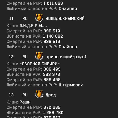
Смертей на PvP:
1 011 669
Любимый класс на PvP:
Снайпер
11
RU
ВОЛОДЯ.КРЫМСКИЙ
Клан:
Л.И.Д.Е.Р.Ы....
Смертей на PvP:
996 510
Убийств на PvP:
1 146 682
Смертей на PvP:
996 510
Любимый класс на PvP:
Снайпер
12
RU
приносящийдождь1
Клан:
-СБОРНАЯ.СИБИРИ-
Смертей на PvP:
986 409
Убийств на PvP:
993 973
Смертей на PvP:
986 409
Любимый класс на PvP:
Штурмовик
13
RU
Дред
Клан:
Рашн
Смертей на PvP:
970 962
Убийств на PvP:
1 268 760
Смертей на PvP:
970 962