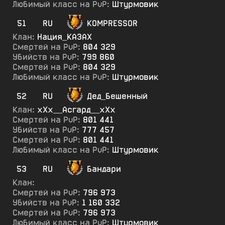
Любимый класс на PvP:
Штурмовик
51
RU
KOMPRESSOR
Клан:
Нация_КА3АХ
Смертей на PvP:
804 329
Убийств на PvP:
799 860
Смертей на PvP:
804 329
Любимый класс на PvP:
Штурмовик
52
RU
Дед_Бешенный
Клан:
хХх__Асгард__хХх
Смертей на PvP:
801 441
Убийств на PvP:
777 457
Смертей на PvP:
801 441
Любимый класс на PvP:
Штурмовик
53
RU
Бандари
Клан:
Смертей на PvP:
796 973
Убийств на PvP:
1 160 332
Смертей на PvP:
796 973
Любимый класс на PvP:
Штурмовик