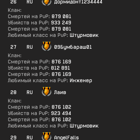
26
RU
Дормидонт1234444
Клан:
Смертей на PvP:
879 081
Убийств на PvP:
933 249
Смертей на PvP:
879 081
Любимый класс на PvP:
Штурмовик
27
RU
09Бумбараш01
Клан:
Смертей на PvP:
876 169
Убийств на PvP:
812 891
Смертей на PvP:
876 169
Любимый класс на PvP:
Инженер
28
RU
Лаив
Клан:
Смертей на PvP:
876 102
Убийств на PvP:
923 494
Смертей на PvP:
876 102
Любимый класс на PvP:
Штурмовик
29
RU
AngelFalls