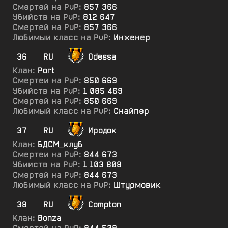
Смертей на PvP:
857 366
Убийств на PvP:
812 647
Смертей на PvP:
857 366
Любимый класс на PvP:
Инженер
36
RU
Odessa
Клан:
Port
Смертей на PvP:
850 669
Убийств на PvP:
1 085 469
Смертей на PvP:
850 669
Любимый класс на PvP:
Снайпер
37
RU
Иродок
Клан:
БДСМ_клуб
Смертей на PvP:
844 673
Убийств на PvP:
1 103 808
Смертей на PvP:
844 673
Любимый класс на PvP:
Штурмовик
38
RU
Compton
Клан:
Bonza