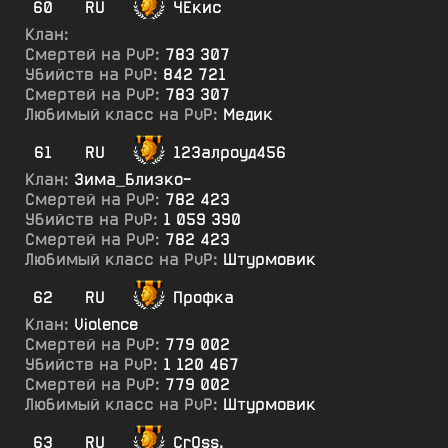
60
RU
ЧЕкис
Клан:
Смертей на PvP:
783 307
Убийств на PvP:
842 721
Смертей на PvP:
783 307
Любимый класс на PvP:
Медик
61
RU
123алроуд456
Клан:
Зима_Близко-
Смертей на PvP:
782 423
Убийств на PvP:
1 059 390
Смертей на PvP:
782 423
Любимый класс на PvP:
Штурмовик
62
RU
Профка
Клан:
Violence
Смертей на PvP:
779 002
Убийств на PvP:
1 120 467
Смертей на PvP:
779 002
Любимый класс на PvP:
Штурмовик
63
RU
CrOss.