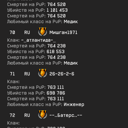
Смертей на PvP:
764 520
Убийств на PvP:
1 101 453
Смертей на PvP:
764 520
Любимый класс на PvP:
Медик
70
RU
Мишган1971
Клан:
-_атлантида-_
Смертей на PvP:
764 238
Убийств на PvP:
618 553
Смертей на PvP:
764 238
Любимый класс на PvP:
Медик
71
RU
26-26-2-6
Клан:
Смертей на PvP:
763 111
Убийств на PvP:
698 786
Смертей на PvP:
763 111
Любимый класс на PvP:
Инженер
72
RU
--..Батерс..--
Клан: