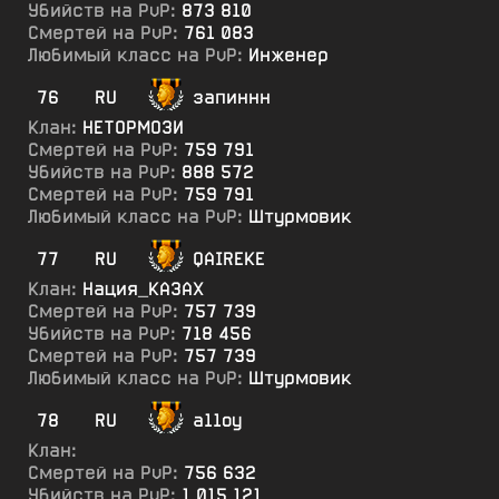
Убийств на PvP:
873 810
Смертей на PvP:
761 083
Любимый класс на PvP:
Инженер
76
RU
запиннн
Клан:
НЕТОРМОЗИ
Смертей на PvP:
759 791
Убийств на PvP:
888 572
Смертей на PvP:
759 791
Любимый класс на PvP:
Штурмовик
77
RU
QAIREKE
Клан:
Нация_КА3АХ
Смертей на PvP:
757 739
Убийств на PvP:
718 456
Смертей на PvP:
757 739
Любимый класс на PvP:
Штурмовик
78
RU
а11оу
Клан:
Смертей на PvP:
756 632
Убийств на PvP:
1 015 121