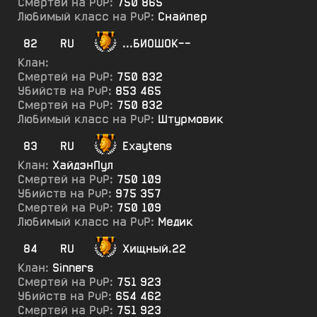
Смертей на PvP:
750 865
Любимый класс на PvP:
Снайпер
82
RU
...БИОШОК--
Клан:
Смертей на PvP:
750 832
Убийств на PvP:
853 465
Смертей на PvP:
750 832
Любимый класс на PvP:
Штурмовик
83
RU
Exaytens
Клан:
ХайдэнПул
Смертей на PvP:
750 109
Убийств на PvP:
975 357
Смертей на PvP:
750 109
Любимый класс на PvP:
Медик
84
RU
Хищный.22
Клан:
Sinners
Смертей на PvP:
751 923
Убийств на PvP:
654 462
Смертей на PvP:
751 923