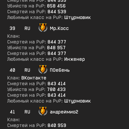
Смертей на PvP:
844 539
Убийств на PvP:
858 456
Смертей на PvP:
844 539
Любимый класс на PvP:
Штурмовик
39
RU
Мр.Косс
Клан:
Смертей на PvP:
844 377
Убийств на PvP:
848 957
Смертей на PvP:
844 377
Любимый класс на PvP:
Инженер
40
RU
ПОе6ень
Клан:
ВКонтакте
Смертей на PvP:
843 414
Убийств на PvP:
780 433
Смертей на PvP:
843 414
Любимый класс на PvP:
Штурмовик
41
RU
андреймио2
Клан:
Смертей на PvP:
840 959