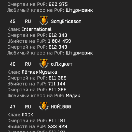
Смертей на PvP:
820 975
Любимый класс на PvP:
Штурмовик
45
RU
SonyEricsson
Клан:
International
Смертей на PvP:
812 343
Убийств на PvP:
1 084 459
Смертей на PvP:
812 343
Любимый класс на PvP:
Штурмовик
46
RU
о.Пхукет
Клан:
ЛёгкаяМузыка
Смертей на PvP:
811 385
Убийств на PvP:
711 144
Смертей на PvP:
811 385
Любимый класс на PvP:
Медик
47
RU
НОЙ1800
Клан:
ЛАСК
Смертей на PvP:
811 181
Убийств на PvP:
533 629