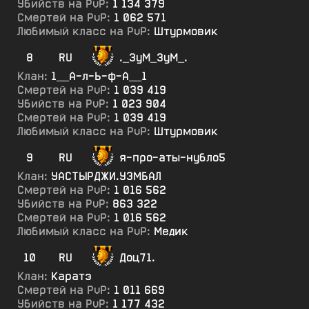
Убийств на PvP:
1 134 379
Смертей на PvP:
1 062 571
Любимый класс на PvP:
Штурмовик
8
RU
._ЗуМ_ЗуМ_.
Клан:
1__А-л-Ь-ф-А__1
Смертей на PvP:
1 039 419
Убийств на PvP:
1 023 904
Смертей на PvP:
1 039 419
Любимый класс на PvP:
Штурмовик
9
RU
я-про-аты-нубло5
Клан:
УАСТЫРДЖИ.УЭМБАЛ
Смертей на PvP:
1 016 562
Убийств на PvP:
863 322
Смертей на PvP:
1 016 562
Любимый класс на PvP:
Медик
10
RU
Доц71.
Клан:
Каратэ
Смертей на PvP:
1 011 669
Убийств на PvP:
1 177 432