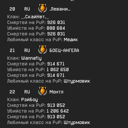
20
RU
.Левани..
Клан:
_.СкайНет._
Смертей на PvP:
926 031
Убийств на PvP:
880 684
Смертей на PvP:
926 031
Любимый класс на PvP:
Медик
21
RU
БОЕЦ-АНГЕЛА
Клан:
Wannafly
Смертей на PvP:
914 671
Убийств на PvP:
1 062 650
Смертей на PvP:
914 671
Любимый класс на PvP:
Штурмовик
22
RU
Монтл
Клан:
Рэйбоу
Смертей на PvP:
913 052
Убийств на PvP:
1 206 642
Смертей на PvP:
913 052
Любимый класс на PvP:
Штурмовик