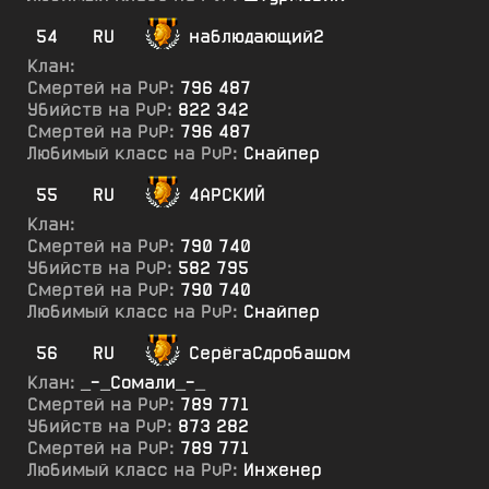
54
RU
наблюдающий2
Клан:
Смертей на PvP:
796 487
Убийств на PvP:
822 342
Смертей на PvP:
796 487
Любимый класс на PvP:
Снайпер
55
RU
4АРСКИЙ
Клан:
Смертей на PvP:
790 740
Убийств на PvP:
582 795
Смертей на PvP:
790 740
Любимый класс на PvP:
Снайпер
56
RU
СерёгаСдробашом
Клан:
_-_Сомали_-_
Смертей на PvP:
789 771
Убийств на PvP:
873 282
Смертей на PvP:
789 771
Любимый класс на PvP:
Инженер