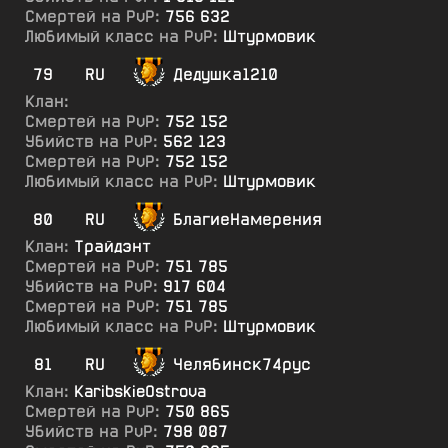
Смертей на PvP:
756 632
Любимый класс на PvP:
Штурмовик
79
RU
Дедушка1210
Клан:
Смертей на PvP:
752 152
Убийств на PvP:
562 123
Смертей на PvP:
752 152
Любимый класс на PvP:
Штурмовик
80
RU
БлагиеНамерения
Клан:
Трайдэнт
Смертей на PvP:
751 785
Убийств на PvP:
917 604
Смертей на PvP:
751 785
Любимый класс на PvP:
Штурмовик
81
RU
Челябинск74рус
Клан:
KaribskieOstrova
Смертей на PvP:
750 865
Убийств на PvP:
798 087