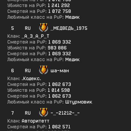
Убийств на PvP:
1 241 292
Смертей на PvP:
1 072 758
Любимый класс на PvP:
Медик
5
RU
_МЕДВЕДЬ_1975
Клан:
_А_З_А_Р_Т
Смертей на PvP:
1 069 332
Убийств на PvP:
983 886
Смертей на PvP:
1 069 332
Любимый класс на PvP:
Медик
6
RU
ша-ман
Клан:
.Кодекс.
Смертей на PvP:
1 062 673
Убийств на PvP:
1 014 590
Смертей на PvP:
1 062 673
Любимый класс на PvP:
Штурмовик
7
RU
-_-21212-_-
Клан:
Авторитетт
Смертей на PvP:
1 062 571