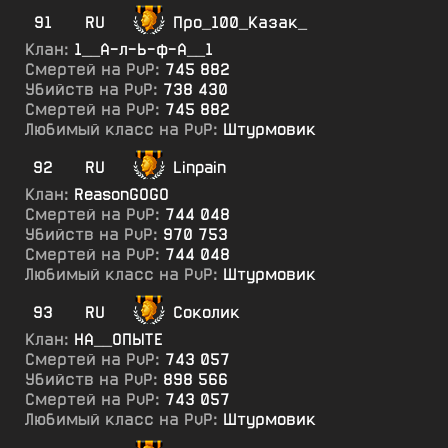
91
RU
Про_100_Казак_
Клан:
1__А-л-Ь-ф-А__1
Смертей на PvP:
745 882
Убийств на PvP:
738 430
Смертей на PvP:
745 882
Любимый класс на PvP:
Штурмовик
92
RU
Linpain
Клан:
ReasonGOGO
Смертей на PvP:
744 048
Убийств на PvP:
970 753
Смертей на PvP:
744 048
Любимый класс на PvP:
Штурмовик
93
RU
Соколик
Клан:
НА__ОПЫТЕ
Смертей на PvP:
743 057
Убийств на PvP:
898 566
Смертей на PvP:
743 057
Любимый класс на PvP:
Штурмовик