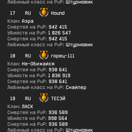
Любимый класс на PvP:
Штурмовик
17
RU
Hound
Клан:
Аэра
Смертей на PvP:
942 415
Убийств на PvP:
1 026 547
Смертей на PvP:
942 415
Любимый класс на PvP:
Штурмовик
18
RU
горец-111
Клан:
Не-Обижайся
Смертей на PvP:
938 641
Убийств на PvP:
1 036 919
Смертей на PvP:
938 641
Любимый класс на PvP:
Снайпер
19
RU
ТЕСЭЙ
Клан:
ЛАСК
Смертей на PvP:
936 589
Убийств на PvP:
990 564
Смертей на PvP:
936 589
Любимый класс на PvP:
Штурмовик