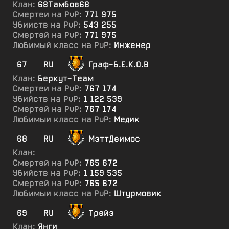
Клан:
68Тамбов68
Смертей на PvP:
771 975
Убийств на PvP:
543 255
Смертей на PvP:
771 975
Любимый класс на PvP:
Инженер
67
RU
Граф-Б.Е.К.О.В
Клан:
Беркут-Теам
Смертей на PvP:
767 174
Убийств на PvP:
1 122 539
Смертей на PvP:
767 174
Любимый класс на PvP:
Медик
68
RU
МэттДеймос
Клан:
Смертей на PvP:
765 672
Убийств на PvP:
1 159 535
Смертей на PvP:
765 672
Любимый класс на PvP:
Штурмовик
69
RU
Трейз
Клан:
Янги