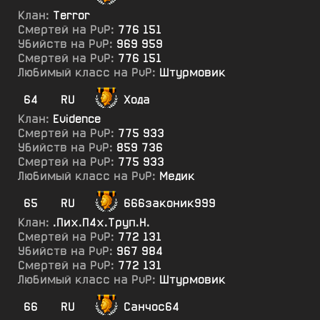
Клан:
Terror
Смертей на PvP:
776 151
Убийств на PvP:
969 959
Смертей на PvP:
776 151
Любимый класс на PvP:
Штурмовик
64
RU
Хода
Клан:
Evidence
Смертей на PvP:
775 933
Убийств на PvP:
859 736
Смертей на PvP:
775 933
Любимый класс на PvP:
Медик
65
RU
666законик999
Клан:
.Пих.П4х.Труп.Н.
Смертей на PvP:
772 131
Убийств на PvP:
967 984
Смертей на PvP:
772 131
Любимый класс на PvP:
Штурмовик
66
RU
Санчос64