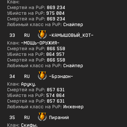
Клан:
Смертей на PvP:
869 234
Убийств на PvP:
975 004
Смертей на PvP:
869 234
Любимый класс на PvP:
Снайпер
33
RU
-КАМЫШОВЫЙ_КОТ-
Клан:
-МОЩЬ-ОРУЖИЯ-
Смертей на PvP:
866 558
Убийств на PvP:
864 957
Смертей на PvP:
866 558
Любимый класс на PvP:
Снайпер
34
RU
-Брэндон-
Клан:
Аруку.
Смертей на PvP:
857 631
Убийств на PvP:
574 864
Смертей на PvP:
857 631
Любимый класс на PvP:
Инженер
35
RU
Пираний
Клан:
Скифы.