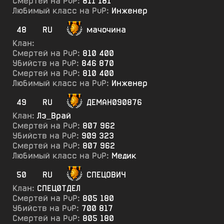
Смертей на PvP:
811 181
Любимый класс на PvP:
Инженер
48
RU
мачочина
Клан:
Смертей на PvP:
810 400
Убийств на PvP:
846 870
Смертей на PvP:
810 400
Любимый класс на PvP:
Инженер
49
RU
ДЕМАН090876
Клан:
Лэ_Врай
Смертей на PvP:
807 962
Убийств на PvP:
909 323
Смертей на PvP:
807 962
Любимый класс на PvP:
Медик
50
RU
СПЕЦОВИЧ
Клан:
СПЕЦ0ТДЕЛ
Смертей на PvP:
805 180
Убийств на PvP:
700 817
Смертей на PvP:
805 180