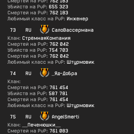
Смертей на PvP:
762 183
Убийств на PvP:
655 323
Смертей на PvP:
762 183
Любимый класс на PvP:
Инженер
73
RU
СалоВассермана
Клан:
СтрёмнаяКомпания
Смертей на PvP:
762 042
Убийств на PvP:
754 703
Смертей на PvP:
762 042
Любимый класс на PvP:
Штурмовик
74
RU
_Яд-Добра
Клан:
Смертей на PvP:
761 454
Убийств на PvP:
587 781
Смертей на PvP:
761 454
Любимый класс на PvP:
Штурмовик
75
RU
AngelSmerti
Клан:
__Печенюшки__
Смертей на PvP:
761 083