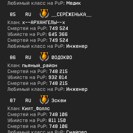
Любимый класс на PvP:
Медик
85
RU
__СЕРЁЖЕНЬКА__
Клан:
х--АРХАНГЕЛЫ--х
Смертей на PvP:
749 524
Убийств на PvP:
645 366
Смертей на PvP:
749 524
Любимый класс на PvP:
Инженер
86
RU
0ОДОК0О
Клан:
пьяный_район
Смертей на PvP:
748 215
Убийств на PvP:
932 814
Смертей на PvP:
748 215
Любимый класс на PvP:
Инженер
87
RU
Эскеи
Клан:
Килт_Фоллс
Смертей на PvP:
748 106
Убийств на PvP:
811 150
Смертей на PvP:
748 106
Любимый класс на PvP:
Снайпер