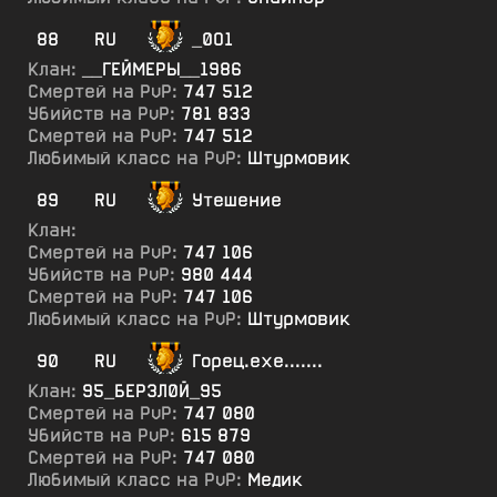
88
RU
_0О1
Клан:
__ГЕЙМЕРЫ__1986
Смертей на PvP:
747 512
Убийств на PvP:
781 833
Смертей на PvP:
747 512
Любимый класс на PvP:
Штурмовик
89
RU
Утешение
Клан:
Смертей на PvP:
747 106
Убийств на PvP:
980 444
Смертей на PvP:
747 106
Любимый класс на PvP:
Штурмовик
90
RU
Горец.ехе.......
Клан:
95_БЕРЗЛ0Й_95
Смертей на PvP:
747 080
Убийств на PvP:
615 879
Смертей на PvP:
747 080
Любимый класс на PvP:
Медик