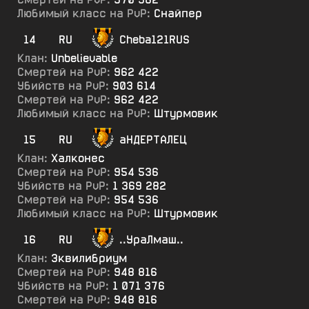
Любимый класс на PvP:
Снайпер
14
RU
Cheba121RUS
Клан:
Unbelievable
Смертей на PvP:
962 422
Убийств на PvP:
903 614
Смертей на PvP:
962 422
Любимый класс на PvP:
Штурмовик
15
RU
аНДЕРТАЛЕЦ
Клан:
Халконес
Смертей на PvP:
954 536
Убийств на PvP:
1 369 282
Смертей на PvP:
954 536
Любимый класс на PvP:
Штурмовик
16
RU
..УраЛмаш..
Клан:
3квилибриум
Смертей на PvP:
948 816
Убийств на PvP:
1 071 376
Смертей на PvP:
948 816