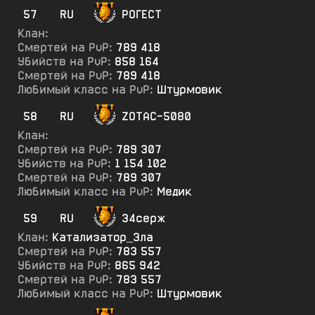
57
RU
РОГЕСТ
Клан:
Смертей на PvP:
789 418
Убийств на PvP:
858 164
Смертей на PvP:
789 418
Любимый класс на PvP:
Штурмовик
58
RU
ZOTAC-5080
Клан:
Смертей на PvP:
789 307
Убийств на PvP:
1 154 102
Смертей на PvP:
789 307
Любимый класс на PvP:
Медик
59
RU
34серж
Клан:
Катализатор_Зла
Смертей на PvP:
783 557
Убийств на PvP:
865 942
Смертей на PvP:
783 557
Любимый класс на PvP:
Штурмовик