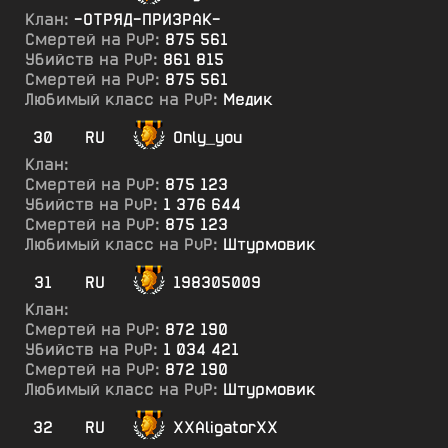
Клан:
-ОТРЯД-ПРИЗРАК-
Смертей на PvP:
875 561
Убийств на PvP:
861 815
Смертей на PvP:
875 561
Любимый класс на PvP:
Медик
30
RU
Only_you
Клан:
Смертей на PvP:
875 123
Убийств на PvP:
1 376 644
Смертей на PvP:
875 123
Любимый класс на PvP:
Штурмовик
31
RU
198305009
Клан:
Смертей на PvP:
872 190
Убийств на PvP:
1 034 421
Смертей на PvP:
872 190
Любимый класс на PvP:
Штурмовик
32
RU
XXAligatorXX