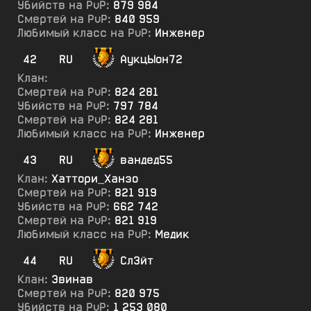
Убийств на PvP:
879 984
Смертей на PvP:
840 959
Любимый класс на PvP:
Инженер
42
RU
АукцЫон72
Клан:
Смертей на PvP:
824 281
Убийств на PvP:
797 784
Смертей на PvP:
824 281
Любимый класс на PvP:
Инженер
43
RU
вандед55
Клан:
Хаттори_Ханзо
Смертей на PvP:
821 919
Убийств на PvP:
662 742
Смертей на PvP:
821 919
Любимый класс на PvP:
Медик
44
RU
Сл3йт
Клан:
Эвинав
Смертей на PvP:
820 975
Убийств на PvP:
1 253 080