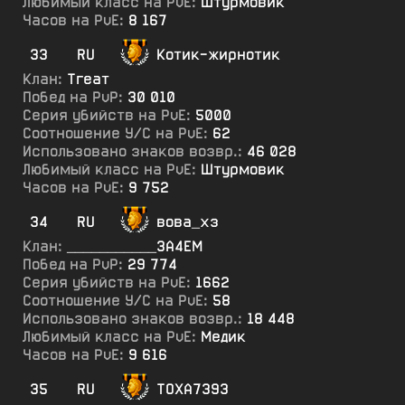
Любимый класс на PvE:
Штурмовик
Часов на PvE:
8 167
33
RU
Котик-жирнотик
Клан:
Тгеат
Побед на PvP:
30 010
Серия убийств на PvE:
5000
Соотношение У/С на PvE:
62
Использовано знаков возвр.:
46 028
Любимый класс на PvE:
Штурмовик
Часов на PvE:
9 752
34
RU
вова_хз
Клан:
___________ЗА4ЕМ
Побед на PvP:
29 774
Серия убийств на PvE:
1662
Соотношение У/С на PvE:
58
Использовано знаков возвр.:
18 448
Любимый класс на PvE:
Медик
Часов на PvE:
9 616
35
RU
ТОХА7393