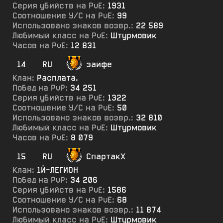
Серия убийств на PvE:
1931
Соотношение У/С на PvE:
99
Использовано знаков возвр.:
22 589
Любимый класс на PvE:
Штурмовик
Часов на PvE:
12 831
14
RU
зайфе
Клан:
Расплата.
Побед на PvP:
34 251
Серия убийств на PvE:
1322
Соотношение У/С на PvE:
50
Использовано знаков возвр.:
32 810
Любимый класс на PvE:
Штурмовик
Часов на PvE:
8 079
15
RU
СпартакХ
Клан:
1Й-ЛЕГИОН
Побед на PvP:
34 206
Серия убийств на PvE:
1586
Соотношение У/С на PvE:
68
Использовано знаков возвр.:
11 874
Любимый класс на PvE:
Штурмовик