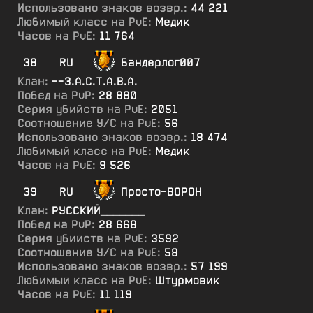
Использовано знаков возвр.:
44 221
Любимый класс на PvE:
Медик
Часов на PvE:
11 764
38
RU
Бандерлог007
Клан:
--З.А.С.Т.А.В.А.
Побед на PvP:
28 880
Серия убийств на PvE:
2051
Соотношение У/С на PvE:
56
Использовано знаков возвр.:
18 474
Любимый класс на PvE:
Медик
Часов на PvE:
9 526
39
RU
Просто-ВОРОН
Клан:
РУССКИЙ_______
Побед на PvP:
28 668
Серия убийств на PvE:
3592
Соотношение У/С на PvE:
58
Использовано знаков возвр.:
57 199
Любимый класс на PvE:
Штурмовик
Часов на PvE:
11 119