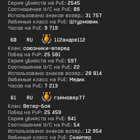
Серия убийств на PvE:
2545
Соотношение У/С на PvE:
89
Использовано знаков возвр.:
31 757
Любимый класс на PvE:
Штурмовик
Часов на PvE:
9 719
60
RU
112андре112
Клан:
союзники-вперед
Побед на PvP:
25 581
Серия убийств на PvE:
597
Соотношение У/С на PvE:
22
Использовано знаков возвр.:
28 814
Любимый класс на PvE:
Медик
Часов на PvE:
7 213
61
RU
гэймовер77
Клан:
Ветер-боя
Побед на PvP:
25 459
Серия убийств на PvE:
941
Соотношение У/С на PvE:
54
Использовано знаков возвр.:
12 954
Любимый класс на PvE:
Снайпер