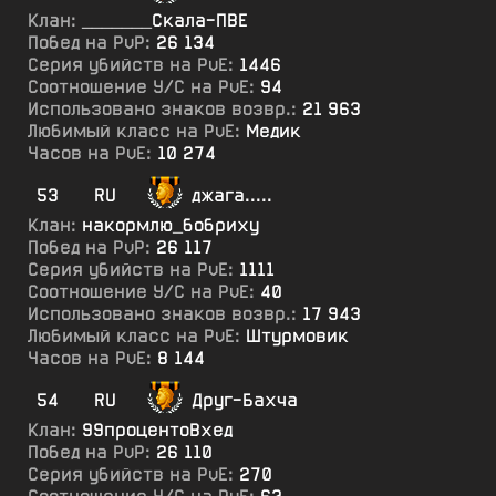
Клан:
_______Скала-ПВЕ
Побед на PvP:
26 134
Серия убийств на PvE:
1446
Соотношение У/С на PvE:
94
Использовано знаков возвр.:
21 963
Любимый класс на PvE:
Медик
Часов на PvE:
10 274
53
RU
джага.....
Клан:
накормлю_бобриху
Побед на PvP:
26 117
Серия убийств на PvE:
1111
Соотношение У/С на PvE:
40
Использовано знаков возвр.:
17 943
Любимый класс на PvE:
Штурмовик
Часов на PvE:
8 144
54
RU
Друг-Бахча
Клан:
99процентоВхед
Побед на PvP:
26 110
Серия убийств на PvE:
270