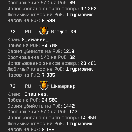
Соотношение У/С на PvE:
49
Использовано знаков возвр.:
37 352
Любимый класс на PvE:
Штурмовик
Часов на PvE:
8 538
72
RU
Владлен68
Клан:
9_жизней_
Побед на PvP:
24 705
Серия убийств на PvE:
1219
Соотношение У/С на PvE:
62
Использовано знаков возвр.:
23 461
Любимый класс на PvE:
Штурмовик
Часов на PvE:
7 835
73
RU
Шкваркер
Клан:
-Спец.наз.-
Побед на PvP:
24 503
Серия убийств на PvE:
1442
Соотношение У/С на PvE:
102
Использовано знаков возвр.:
14 350
Любимый класс на PvE:
Штурмовик
Часов на PvE:
9 159