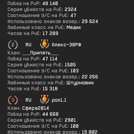
Побед на PvP:
48 140
Серия убийств на PvE:
2324
Соотношение У/С на PvE:
47
Использовано знаков возвр.:
29 624
Любимый класс на PvE:
Медик
Часов на PvE:
17 289
2
RU
Алекс-38РФ
Клан:
___Припять___
Побед на PvP:
47 114
Серия убийств на PvE:
1505
Соотношение У/С на PvE:
103
Использовано знаков возвр.:
22 266
Любимый класс на PvE:
Штурмовик
Часов на PvE:
15 318
3
RU
рол1.1
Клан:
Сфера2014
Побед на PvP:
44 668
Серия убийств на PvE:
2901
Соотношение У/С на PvE:
100
Использовано знаков возвр.:
19 802