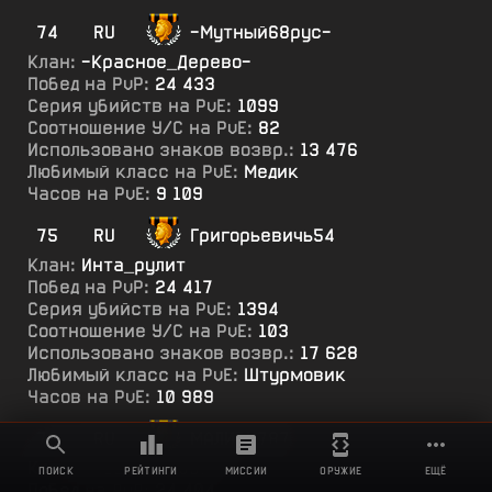
74
RU
-Мутный68рус-
Клан:
-Красное_Дерево-
Побед на PvP:
24 433
Серия убийств на PvE:
1099
Соотношение У/С на PvE:
82
Использовано знаков возвр.:
13 476
Любимый класс на PvE:
Медик
Часов на PvE:
9 109
75
RU
Григорьевичь54
Клан:
Инта_рулит
Побед на PvP:
24 417
Серия убийств на PvE:
1394
Соотношение У/С на PvE:
103
Использовано знаков возвр.:
17 628
Любимый класс на PvE:
Штурмовик
Часов на PvE:
10 989
76
RU
МАЛИБУ787
Клан:
СПЕЦНАЗ-КОБРА
ПОИСК
РЕЙТИНГИ
МИССИИ
ОРУЖИЕ
ЕЩЁ
Побед на PvP:
24 404