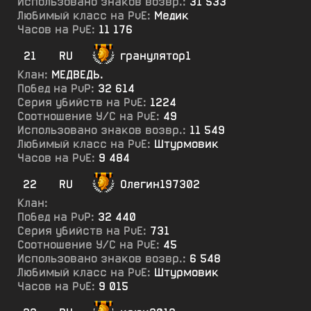
Использовано знаков возвр.:
31 533
Любимый класс на PvE:
Медик
Часов на PvE:
11 176
21
RU
гранулятор1
Клан:
МЕДВЕДЬ.
Побед на PvP:
32 614
Серия убийств на PvE:
1224
Соотношение У/С на PvE:
49
Использовано знаков возвр.:
11 549
Любимый класс на PvE:
Штурмовик
Часов на PvE:
9 484
22
RU
Олегин197302
Клан:
Побед на PvP:
32 440
Серия убийств на PvE:
731
Соотношение У/С на PvE:
45
Использовано знаков возвр.:
6 548
Любимый класс на PvE:
Штурмовик
Часов на PvE:
9 015