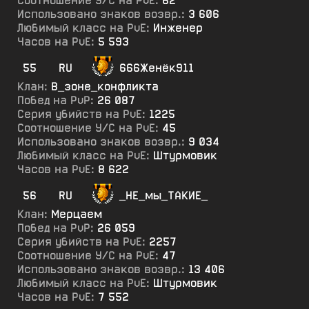
Соотношение У/С на PvE:
62
Использовано знаков возвр.:
3 606
Любимый класс на PvE:
Инженер
Часов на PvE:
5 593
55
RU
666Женёк911
Клан:
В_зоне_конфликта
Побед на PvP:
26 087
Серия убийств на PvE:
1225
Соотношение У/С на PvE:
45
Использовано знаков возвр.:
9 034
Любимый класс на PvE:
Штурмовик
Часов на PvE:
8 622
56
RU
_НЕ_мы_ТАКИЕ_
Клан:
Мерцаем
Побед на PvP:
26 059
Серия убийств на PvE:
2257
Соотношение У/С на PvE:
47
Использовано знаков возвр.:
13 406
Любимый класс на PvE:
Штурмовик
Часов на PvE:
7 552