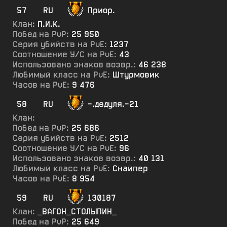
57
RU
Приор.
Клан:
П.И.К.
Побед на PvP:
25 950
Серия убийств на PvE:
1237
Соотношение У/С на PvE:
43
Использовано знаков возвр.:
46 238
Любимый класс на PvE:
Штурмовик
Часов на PvE:
9 476
58
RU
-.дедуля.-21
Клан:
Побед на PvP:
25 686
Серия убийств на PvE:
2512
Соотношение У/С на PvE:
96
Использовано знаков возвр.:
40 131
Любимый класс на PvE:
Снайпер
Часов на PvE:
8 954
59
RU
130187
Клан:
_ВАГОН_СТОЛЫПИН_
Побед на PvP:
25 649