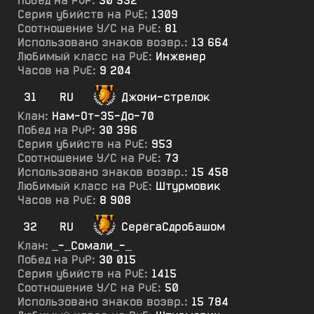
Побед на PvP:
30 532
Серия убийств на PvE:
1309
Соотношение У/С на PvE:
81
Использовано знаков возвр.:
13 664
Любимый класс на PvE:
Инженер
Часов на PvE:
9 204
31
RU
Джони-стрелок
Клан:
Нам-От-35-До-70
Побед на PvP:
30 396
Серия убийств на PvE:
953
Соотношение У/С на PvE:
73
Использовано знаков возвр.:
15 458
Любимый класс на PvE:
Штурмовик
Часов на PvE:
8 908
32
RU
СерёгаСдробашом
Клан:
_-_Сомали_-_
Побед на PvP:
30 015
Серия убийств на PvE:
1415
Соотношение У/С на PvE:
50
Использовано знаков возвр.:
15 784