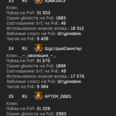
23
RU
крюк2013
Клан:
Побед на PvP:
31 933
Серия убийств на PvE:
1003
Соотношение У/С на PvE:
46
Использовано знаков возвр.:
10 312
Любимый класс на PvE:
Штурмовик
Часов на PvE:
9 420
24
RU
ШустрыйСвингер
Клан:
._-_эволюция_-_.
Побед на PvP:
31 675
Серия убийств на PvE:
1080
Соотношение У/С на PvE:
49
Использовано знаков возвр.:
17 576
Любимый класс на PvE:
Штурмовик
Часов на PvE:
9 384
25
RU
АРТЕМ_2003.
Клан:
Побед на PvP:
31 228
Серия убийств на PvE:
2983