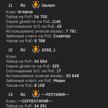
11
RU
Gevson
Клан:
Armenia
Побед на PvP:
34 756
Серия убийств на PvE:
1145
Соотношение У/С на PvE:
43
Использовано знаков возвр.:
7 761
Любимый класс на PvE:
Снайпер
Часов на PvE:
9 708
12
RU
2266_1
Клан:
Побед на PvP:
34 664
Серия убийств на PvE:
325
Соотношение У/С на PvE:
17
Использовано знаков возвр.:
33 048
Любимый класс на PvE:
Медик
Часов на PvE:
8 158
13
RU
--РЕПТИЛИЯ--
Клан:
--СЕРПЕНТАРИЙ--
Побед на PvP:
34 261