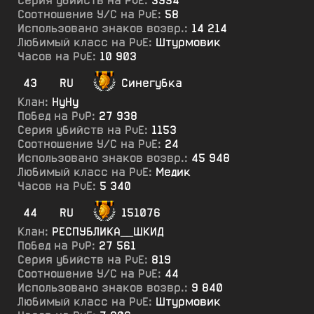
Серия убийств на PvE:
3954
Соотношение У/С на PvE:
58
Использовано знаков возвр.:
14 214
Любимый класс на PvE:
Штурмовик
Часов на PvE:
10 903
43
RU
Синегубка
Клан:
НуНу
Побед на PvP:
27 938
Серия убийств на PvE:
1153
Соотношение У/С на PvE:
24
Использовано знаков возвр.:
45 948
Любимый класс на PvE:
Медик
Часов на PvE:
5 340
44
RU
151076
Клан:
РЕСПУБЛИКА__ШКИД
Побед на PvP:
27 561
Серия убийств на PvE:
819
Соотношение У/С на PvE:
44
Использовано знаков возвр.:
9 840
Любимый класс на PvE:
Штурмовик