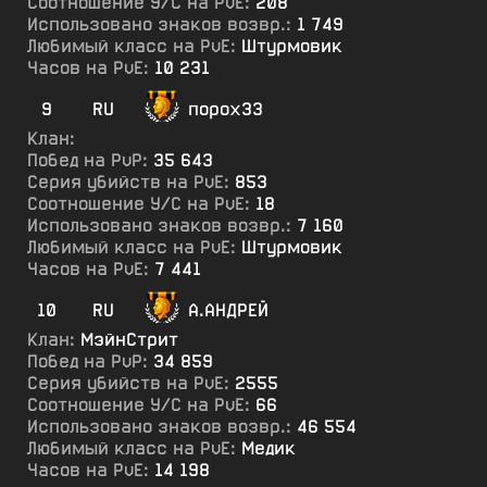
Соотношение У/С на PvE:
208
Использовано знаков возвр.:
1 749
Любимый класс на PvE:
Штурмовик
Часов на PvE:
10 231
9
RU
порох33
Клан:
Побед на PvP:
35 643
Серия убийств на PvE:
853
Соотношение У/С на PvE:
18
Использовано знаков возвр.:
7 160
Любимый класс на PvE:
Штурмовик
Часов на PvE:
7 441
10
RU
А.АНДРЕЙ
Клан:
МэйнСтрит
Побед на PvP:
34 859
Серия убийств на PvE:
2555
Соотношение У/С на PvE:
66
Использовано знаков возвр.:
46 554
Любимый класс на PvE:
Медик
Часов на PvE:
14 198