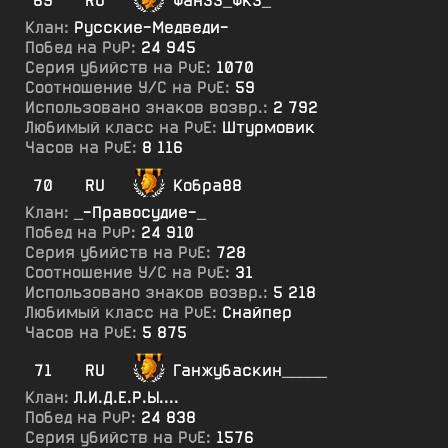
69
RU
Фан33_ФКЗ_
Клан:
Русские-Медведи-
Побед на PvP:
24 945
Серия убийств на PvE:
1070
Соотношение У/С на PvE:
59
Использовано знаков возвр.:
2 792
Любимый класс на PvE:
Штурмовик
Часов на PvE:
8 116
70
RU
Кобра88
Клан:
_-Правосудие-_
Побед на PvP:
24 910
Серия убийств на PvE:
728
Соотношение У/С на PvE:
31
Использовано знаков возвр.:
5 218
Любимый класс на PvE:
Снайпер
Часов на PvE:
5 875
71
RU
Ганжубаскин_____
Клан:
Л.И.Д.Е.Р.Ы....
Побед на PvP:
24 838
Серия убийств на PvE:
1576