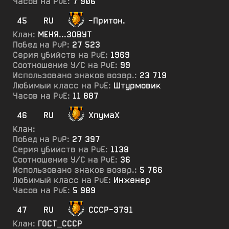
Часов на PvE:
7 906
45
RU
-Притон.
Клан:
МЕНЯ...ЗОВУТ
Побед на PvP:
27 523
Серия убийств на PvE:
1969
Соотношение У/С на PvE:
99
Использовано знаков возвр.:
23 719
Любимый класс на PvE:
Штурмовик
Часов на PvE:
11 887
46
RU
ХпумаХ
Клан:
Побед на PvP:
27 397
Серия убийств на PvE:
1138
Соотношение У/С на PvE:
36
Использовано знаков возвр.:
5 766
Любимый класс на PvE:
Инженер
Часов на PvE:
5 989
47
RU
СССР-3791
Клан:
ГОСТ_СССР