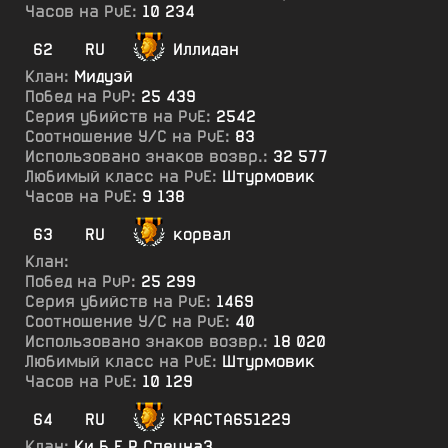
Часов на PvE:
10 234
62
RU
Иллидан
Клан:
Мидуэй
Побед на PvP:
25 439
Серия убийств на PvE:
2542
Соотношение У/С на PvE:
83
Использовано знаков возвр.:
32 577
Любимый класс на PvE:
Штурмовик
Часов на PvE:
9 138
63
RU
корвал
Клан:
Побед на PvP:
25 299
Серия убийств на PvE:
1469
Соотношение У/С на PvE:
40
Использовано знаков возвр.:
18 020
Любимый класс на PvE:
Штурмовик
Часов на PvE:
10 129
64
RU
КРАСТА651229
Клан:
Ки.Б.Е.Р.СпецнаЗ