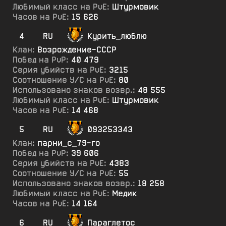
Любимый класс на PvE:
Штурмовик
Часов на PvE:
15 626
4
RU
Курить_люблю
Клан:
Возрождение-СССР
Побед на PvP:
40 479
Серия убийств на PvE:
3215
Соотношение У/С на PvE:
80
Использовано знаков возвр.:
48 555
Любимый класс на PvE:
Штурмовик
Часов на PvE:
14 468
5
RU
093253343
Клан:
парни_с_79-го
Побед на PvP:
39 606
Серия убийств на PvE:
4383
Соотношение У/С на PvE:
55
Использовано знаков возвр.:
18 258
Любимый класс на PvE:
Медик
Часов на PvE:
14 164
6
RU
Параглетос