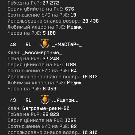
Побед на PvP:
27 272
Серия убийств на PvE:
676
Соотношение У/С на PvE:
19
Использовано знаков возвр.:
29 436
Любимый класс на PvE:
Медик
Часов на PvE:
5 108
48
RU
_-МаСТеР-_
Клан:
_Бессмертные_
Побед на PvP:
27 248
Серия убийств на PvE:
1189
Соотношение У/С на PvE:
64
Использовано знаков возвр.:
19 613
Любимый класс на PvE:
Медик
Часов на PvE:
8 053
49
RU
...Ацетон...
Клан:
багровые-реки-50
Побед на PvP:
26 829
Серия убийств на PvE:
1052
Соотношение У/С на PvE:
82
Использовано знаков возвр.:
10 910