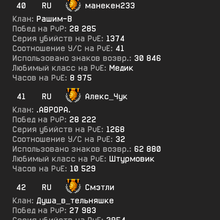
40
RU
манекен233
Клан:
Рашим-В
Побед на PvP:
28 285
Серия убийств на PvE:
1374
Соотношение У/С на PvE:
41
Использовано знаков возвр.:
30 846
Любимый класс на PvE:
Медик
Часов на PvE:
8 975
41
RU
Алекс_Чук
Клан:
.АВРОРА.
Побед на PvP:
28 222
Серия убийств на PvE:
1268
Соотношение У/С на PvE:
32
Использовано знаков возвр.:
62 880
Любимый класс на PvE:
Штурмовик
Часов на PvE:
10 529
42
RU
Смэтли
Клан:
Душа_в_тельняшке
Побед на PvP:
27 983