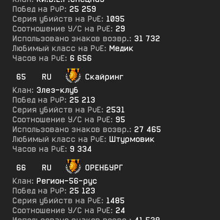
Побед на PvP:
25 259
Серия убийств на PvE:
1095
Соотношение У/С на PvE:
29
Использовано знаков возвр.:
31 732
Любимый класс на PvE:
Медик
Часов на PvE:
6 656
65
RU
Скайринг
Клан:
Элез-клуб
Побед на PvP:
25 213
Серия убийств на PvE:
2531
Соотношение У/С на PvE:
95
Использовано знаков возвр.:
27 465
Любимый класс на PvE:
Штурмовик
Часов на PvE:
9 334
66
RU
ОРЕНБУРГ
Клан:
Регион-56-рус
Побед на PvP:
25 123
Серия убийств на PvE:
1485
Соотношение У/С на PvE:
24