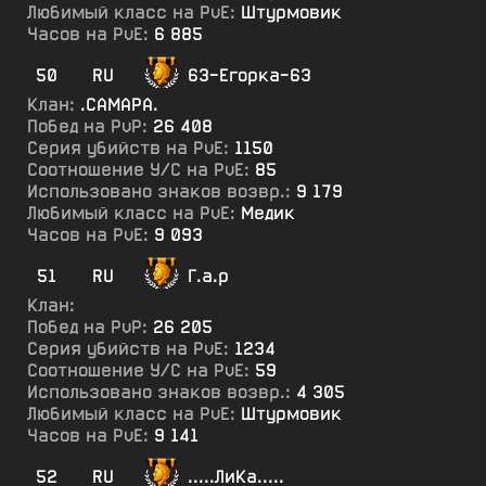
Любимый класс на PvE:
Штурмовик
Часов на PvE:
6 885
50
RU
63-Егорка-63
Клан:
.САМАРА.
Побед на PvP:
26 408
Серия убийств на PvE:
1150
Соотношение У/С на PvE:
85
Использовано знаков возвр.:
9 179
Любимый класс на PvE:
Медик
Часов на PvE:
9 093
51
RU
Г.а.р
Клан:
Побед на PvP:
26 205
Серия убийств на PvE:
1234
Соотношение У/С на PvE:
59
Использовано знаков возвр.:
4 305
Любимый класс на PvE:
Штурмовик
Часов на PvE:
9 141
52
RU
.....ЛиКа.....