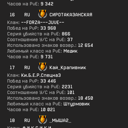
Часов на PvE:
9 342
16
RU
СИРОТАКАЗАНСКАЯ
Клан:
--FORZA---JUVE--
Побед на PvP:
33 968
Серия убийств на PvE:
866
Соотношение У/С на PvE:
37
Использовано знаков возвр.:
12 654
Любимый класс на PvE:
Медик
Часов на PvE:
9 731
17
RU
Кай_Крапивник
Клан:
Ки.Б.Е.Р.СпецнаЗ
Побед на PvP:
33 446
Серия убийств на PvE:
2231
Соотношение У/С на PvE:
101
Использовано знаков возвр.:
18 450
Любимый класс на PvE:
Штурмовик
Часов на PvE:
10 021
18
RU
_МЫША2_