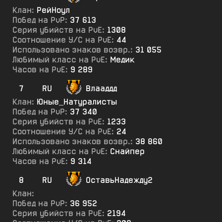
Клан:
РейНоул
Побед на PvP:
37 613
Серия убийств на PvE:
1308
Соотношение У/С на PvE:
44
Использовано знаков возвр.:
31 055
Любимый класс на PvE:
Медик
Часов на PvE:
9 289
7
RU
Влааддд
Клан:
Юные_Натуралисты
Побед на PvP:
37 340
Серия убийств на PvE:
1233
Соотношение У/С на PvE:
24
Использовано знаков возвр.:
38 860
Любимый класс на PvE:
Снайпер
Часов на PvE:
9 314
8
RU
ОставьНадежду2
Клан:
Побед на PvP:
36 952
Серия убийств на PvE:
2194