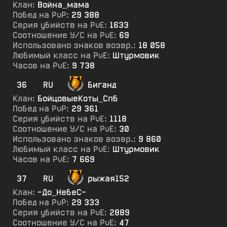
Клан:
Война_мама
Побед на PvP:
29 388
Серия убийств на PvE:
1633
Соотношение У/С на PvE:
69
Использовано знаков возвр.:
18 058
Любимый класс на PvE:
Штурмовик
Часов на PvE:
9 738
36
RU
Биганд
Клан:
БойцовыеКоты_Спб
Побед на PvP:
29 361
Серия убийств на PvE:
1118
Соотношение У/С на PvE:
30
Использовано знаков возвр.:
9 860
Любимый класс на PvE:
Штурмовик
Часов на PvE:
7 669
37
RU
рыжая152
Клан:
-До_НебеС-
Побед на PvP:
29 333
Серия убийств на PvE:
2889
Соотношение У/С на PvE:
47