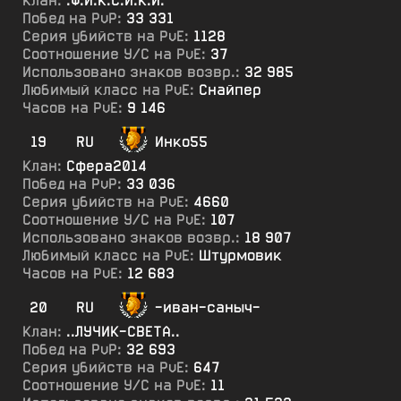
Клан:
.Ф.И.К.С.И.К.И.
Побед на PvP:
33 331
Серия убийств на PvE:
1128
Соотношение У/С на PvE:
37
Использовано знаков возвр.:
32 985
Любимый класс на PvE:
Снайпер
Часов на PvE:
9 146
19
RU
Инко55
Клан:
Сфера2014
Побед на PvP:
33 036
Серия убийств на PvE:
4660
Соотношение У/С на PvE:
107
Использовано знаков возвр.:
18 907
Любимый класс на PvE:
Штурмовик
Часов на PvE:
12 683
20
RU
-иван-саныч-
Клан:
..ЛУЧИК-СВЕТА..
Побед на PvP:
32 693
Серия убийств на PvE:
647
Соотношение У/С на PvE:
11