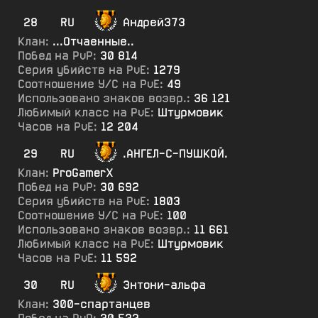
28
RU
Андрей373
Клан:
...Отчаенные..
Побед на PvP:
30 814
Серия убийств на PvE:
1279
Соотношение У/С на PvE:
49
Использовано знаков возвр.:
36 121
Любимый класс на PvE:
Штурмовик
Часов на PvE:
12 204
29
RU
.АНГЕЛ-С-ПУШКОЙ.
Клан:
ProGamerX
Побед на PvP:
30 692
Серия убийств на PvE:
1803
Соотношение У/С на PvE:
100
Использовано знаков возвр.:
11 661
Любимый класс на PvE:
Штурмовик
Часов на PvE:
11 592
30
RU
Энтони-альфа
Клан:
300-спартанцев