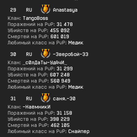
29
RU
Anastasya
Клан:
TangoBoss
Поражений на PvP:
31 478
Убийств на PvP:
455 092
Смертей на PvP:
601 019
Любимый класс на PvP:
Медик
30
RU
-Зверобой-33
Клан:
_с0лДаТы-УдАчИ_
Поражений на PvP:
31 299
Убийств на PvP:
607 248
Смертей на PvP:
560 949
Любимый класс на PvP:
Медик
31
RU
саня.-30
Клан:
-НаёмникИ
Поражений на PvP:
31 158
Убийств на PvP:
398 229
Смертей на PvP:
462 105
Любимый класс на PvP:
Снайпер