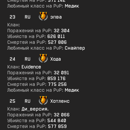
Смертей на PvP:
371 142
Любимый класс на PvP:
Медик
23
RU
эпва
Клан:
Поражений на PvP:
32 304
Убийств на PvP:
626 011
Смертей на PvP:
527 806
Любимый класс на PvP:
Снайпер
24
RU
Хода
Клан:
Evidence
Поражений на PvP:
32 091
Убийств на PvP:
859 176
Смертей на PvP:
775 256
Любимый класс на PvP:
Медик
25
RU
Хотленс
Клан:
Ди_версия.
Поражений на PvP:
32 066
Убийств на PvP:
544 840
Смертей на PvP:
577 859