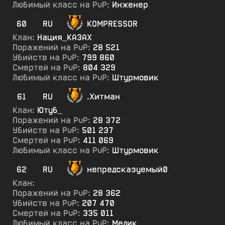
Любимый класс на PvP:
Инженер
60
RU
KOMPRESSOR
Клан:
Нация_КА3АХ
Поражений на PvP:
28 521
Убийств на PvP:
799 860
Смертей на PvP:
804 329
Любимый класс на PvP:
Штурмовик
61
RU
.Хитман
Клан:
Ютуб_
Поражений на PvP:
28 372
Убийств на PvP:
501 237
Смертей на PvP:
411 069
Любимый класс на PvP:
Штурмовик
62
RU
непредсказуемый0
Клан:
Поражений на PvP:
28 362
Убийств на PvP:
207 470
Смертей на PvP:
335 011
Любимый класс на PvP:
Медик