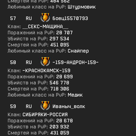
Смертей на PvP:
484 562
Любимый класс на PvP:
Штурмовик
57
RU
боец15570793
Клан:
__СЕКС-МАЩИНА__
Поражений на PvP:
28 707
Убийств на PvP:
297 534
Смертей на PvP:
451 095
Любимый класс на PvP:
Снайпер
58
RU
-159-АНДРОН-159-
Клан:
-КРАСНОКАМСК-159
Поражений на PvP:
28 699
Убийств на PvP:
546 778
Смертей на PvP:
718 306
Любимый класс на PvP:
Медик
59
RU
Иваныч_волк
Клан:
СИБИРЯКИ-РОССИЯ
Поражений на PvP:
28 678
Убийств на PvP:
203 932
Смертей на PvP:
431 059