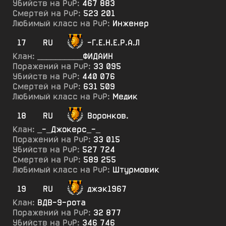
Убийств на PvP:
467 883
Смертей на PvP:
523 201
Любимый класс на PvP:
Инженер
17
RU
-Г.Е.Н.Е.Р.А.Л
Клан:
__________ФИДАИН
Поражений на PvP:
33 095
Убийств на PvP:
440 076
Смертей на PvP:
631 509
Любимый класс на PvP:
Медик
18
RU
Воронков.
Клан:
_-_Джокерс_-_
Поражений на PvP:
33 015
Убийств на PvP:
527 724
Смертей на PvP:
589 255
Любимый класс на PvP:
Штурмовик
19
RU
джэк1967
Клан:
ВДВ-9-рота
Поражений на PvP:
32 877
Убийств на PvP:
346 746