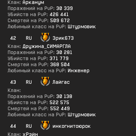
Клан:
Арканум
Поражений на PvP:
30 339
Убийств на PvP:
426 441
Смертей на PvP:
509 672
Любимый класс на PvP:
Штурмовик
42
RU
Эрик673
Клан:
Дружина_СИМАРГЛА
Поражений на PvP:
30 281
Убийств на PvP:
371 779
Смертей на PvP:
368 504
Любимый класс на PvP:
Инженер
43
RU
Лайгас
Клан:
Поражений на PvP:
30 138
Убийств на PvP:
522 575
Смертей на PvP:
552 449
Любимый класс на PvP:
Штурмовик
44
RU
инкогнитоюрок
Клан:
хРэйн