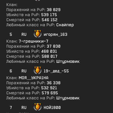
Клан:
Поражений на PvP:
38 829
Убийств на PvP:
539 175
Смертей на PvP:
546 152
Любимый класс на PvP:
Снайпер
5
RU
игорян_163
Клан:
7-грешники-7
Поражений на PvP:
37 830
Убийств на PvP:
468 031
Смертей на PvP:
588 017
Любимый класс на PvP:
Штурмовик
6
RU
19-_дед_-55
Клан:
МОЯ__УКРА1НА
Поражений на PvP:
36 338
Убийств на PvP:
532 921
Смертей на PvP:
579 695
Любимый класс на PvP:
Штурмовик
7
RU
НОЙ1800