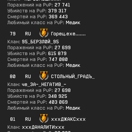
Поражений на PvP:
27 741
Убийств на PvP:
379 317
Смертей на PvP:
369 443
Любимый класс на PvP:
Медик
79
RU
Горец.ехе.......
Клан:
95_БЕРЗЛ0Й_95
Поражений на PvP:
27 699
Убийств на PvP:
615 879
Смертей на PvP:
747 080
Любимый класс на PvP:
Медик
80
RU
СТОЛЬНЫЙ_ГРАДЪ_
Клан:
че_ЗА-_НЕГАТИВ_-
Поражений на PvP:
27 698
Убийств на PvP:
348 925
Смертей на PvP:
403 069
Любимый класс на PvP:
Медик
81
RU
хххДЖАКСххх
Клан:
хххДАНАЛИТИххх