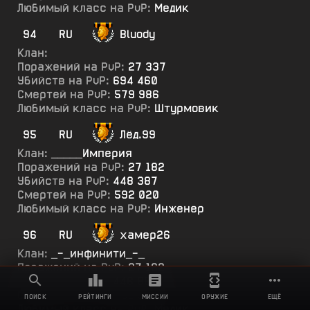
Любимый класс на PvP:
Медик
94
RU
Bluody
Клан:
Поражений на PvP:
27 337
Убийств на PvP:
694 460
Смертей на PvP:
579 986
Любимый класс на PvP:
Штурмовик
95
RU
Лёд.99
Клан:
_____Империя
Поражений на PvP:
27 182
Убийств на PvP:
448 387
Смертей на PvP:
592 020
Любимый класс на PvP:
Инженер
96
RU
хамер26
Клан:
_-_инфинити_-_
Поражений на PvP:
27 162
Убийств на PvP:
446 885
Смертей на PvP:
481 382
ПОИСК
РЕЙТИНГИ
МИССИИ
ОРУЖИЕ
ЕЩЁ
Любимый класс на PvP:
Медик