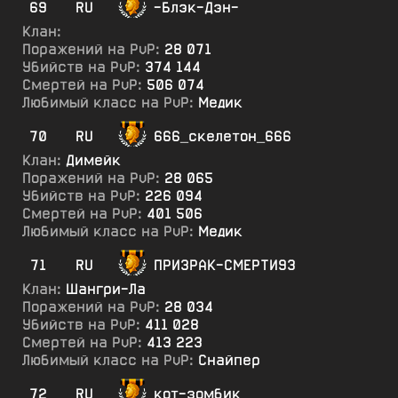
69
RU
-Блэк-Дэн-
Клан:
Поражений на PvP:
28 071
Убийств на PvP:
374 144
Смертей на PvP:
506 074
Любимый класс на PvP:
Медик
70
RU
666_скелетон_666
Клан:
Димейк
Поражений на PvP:
28 065
Убийств на PvP:
226 094
Смертей на PvP:
401 506
Любимый класс на PvP:
Медик
71
RU
ПРИЗРАК-СМЕРТИ93
Клан:
Шангри-Ла
Поражений на PvP:
28 034
Убийств на PvP:
411 028
Смертей на PvP:
413 223
Любимый класс на PvP:
Снайпер
72
RU
кот-зомбик