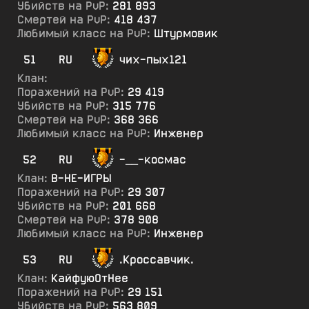
Убийств на PvP:
281 893
Смертей на PvP:
418 437
Любимый класс на PvP:
Штурмовик
51
RU
чих-пых121
Клан:
Поражений на PvP:
29 419
Убийств на PvP:
315 776
Смертей на PvP:
368 366
Любимый класс на PvP:
Инженер
52
RU
-__-космас
Клан:
В-НЕ-ИГРЫ
Поражений на PvP:
29 307
Убийств на PvP:
201 668
Смертей на PvP:
378 908
Любимый класс на PvP:
Инженер
53
RU
.Кроссавчик.
Клан:
КайфуюОтНее
Поражений на PvP:
29 151
Убийств на PvP:
563 809