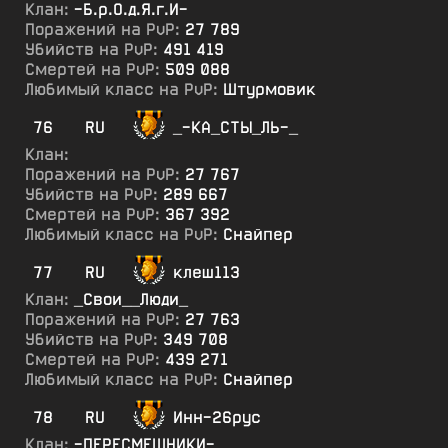
Клан:
-Б.р.О.д.Я.г.И-
Поражений на PvP:
27 789
Убийств на PvP:
491 419
Смертей на PvP:
509 088
Любимый класс на PvP:
Штурмовик
76
RU
_-КА_СТЫ_ЛЬ-_
Клан:
Поражений на PvP:
27 767
Убийств на PvP:
289 667
Смертей на PvP:
367 392
Любимый класс на PvP:
Снайпер
77
RU
клеш113
Клан:
_Свои__Люди_
Поражений на PvP:
27 763
Убийств на PvP:
349 708
Смертей на PvP:
439 271
Любимый класс на PvP:
Снайпер
78
RU
Инн-26рус
Клан:
-ПЕРЕСМЕШНИКИ-