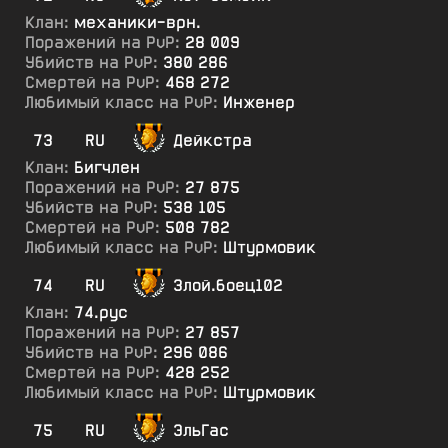
Клан:
механики-врн.
Поражений на PvP:
28 009
Убийств на PvP:
380 286
Смертей на PvP:
468 272
Любимый класс на PvP:
Инженер
73
RU
Дейкстра
Клан:
Бигчлен
Поражений на PvP:
27 875
Убийств на PvP:
538 105
Смертей на PvP:
508 782
Любимый класс на PvP:
Штурмовик
74
RU
Злой.боец102
Клан:
74.рус
Поражений на PvP:
27 857
Убийств на PvP:
296 086
Смертей на PvP:
428 252
Любимый класс на PvP:
Штурмовик
75
RU
ЭльГас