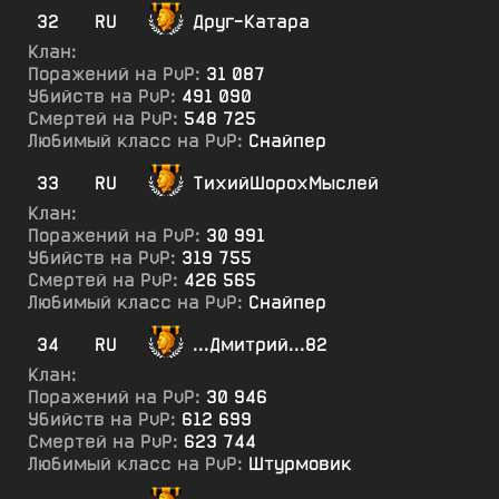
32
RU
Друг-Катара
Клан:
Поражений на PvP:
31 087
Убийств на PvP:
491 090
Смертей на PvP:
548 725
Любимый класс на PvP:
Снайпер
33
RU
ТихийШорохМыслей
Клан:
Поражений на PvP:
30 991
Убийств на PvP:
319 755
Смертей на PvP:
426 565
Любимый класс на PvP:
Снайпер
34
RU
...Дмитрий...82
Клан:
Поражений на PvP:
30 946
Убийств на PvP:
612 699
Смертей на PvP:
623 744
Любимый класс на PvP:
Штурмовик