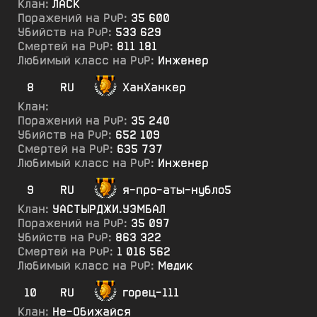
Клан:
ЛАСК
Поражений на PvP:
35 600
Убийств на PvP:
533 629
Смертей на PvP:
811 181
Любимый класс на PvP:
Инженер
8
RU
ХанХанкер
Клан:
Поражений на PvP:
35 240
Убийств на PvP:
652 109
Смертей на PvP:
635 737
Любимый класс на PvP:
Инженер
9
RU
я-про-аты-нубло5
Клан:
УАСТЫРДЖИ.УЭМБАЛ
Поражений на PvP:
35 097
Убийств на PvP:
863 322
Смертей на PvP:
1 016 562
Любимый класс на PvP:
Медик
10
RU
горец-111
Клан:
Не-Обижайся