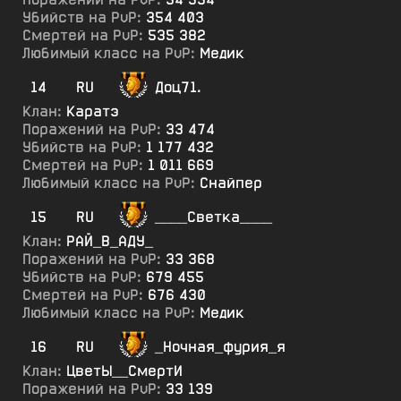
Убийств на PvP:
354 403
Смертей на PvP:
535 382
Любимый класс на PvP:
Медик
14
RU
Доц71.
Клан:
Каратэ
Поражений на PvP:
33 474
Убийств на PvP:
1 177 432
Смертей на PvP:
1 011 669
Любимый класс на PvP:
Снайпер
15
RU
____Светка____
Клан:
РАЙ_В_АДУ_
Поражений на PvP:
33 368
Убийств на PvP:
679 455
Смертей на PvP:
676 430
Любимый класс на PvP:
Медик
16
RU
_Ночная_фурия_я
Клан:
ЦветЫ__СмертИ
Поражений на PvP:
33 139