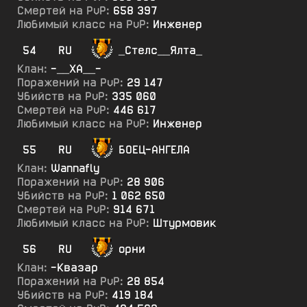
Смертей на PvP:
658 397
Любимый класс на PvP:
Инженер
54
RU
_Стелс__Ялта_
Клан:
-__ХА__-
Поражений на PvP:
29 147
Убийств на PvP:
335 060
Смертей на PvP:
446 617
Любимый класс на PvP:
Инженер
55
RU
БОЕЦ-АНГЕЛА
Клан:
Wannafly
Поражений на PvP:
28 906
Убийств на PvP:
1 062 650
Смертей на PvP:
914 671
Любимый класс на PvP:
Штурмовик
56
RU
орни
Клан:
-Квазар
Поражений на PvP:
28 854
Убийств на PvP:
419 184