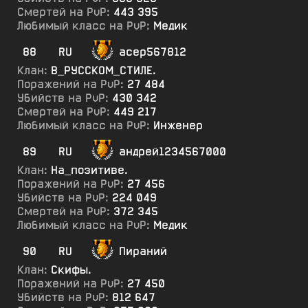
Смертей на PvP:
443 395
Любимый класс на PvP:
Медик
88
RU
асер567812
Клан:
В_РУССКОМ_СТИЛЕ.
Поражений на PvP:
27 484
Убийств на PvP:
430 342
Смертей на PvP:
449 217
Любимый класс на PvP:
Инженер
89
RU
андрей1234567000
Клан:
На_позитиве.
Поражений на PvP:
27 456
Убийств на PvP:
224 049
Смертей на PvP:
372 345
Любимый класс на PvP:
Медик
90
RU
Пираний
Клан:
Скифы.
Поражений на PvP:
27 450
Убийств на PvP:
812 647