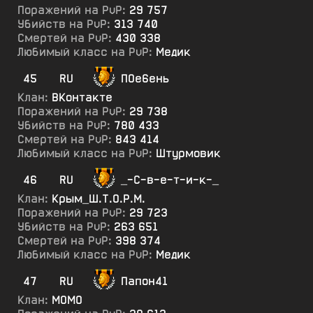
Поражений на PvP:
29 757
Убийств на PvP:
313 740
Смертей на PvP:
430 338
Любимый класс на PvP:
Медик
45
RU
ПОе6ень
Клан:
ВКонтакте
Поражений на PvP:
29 738
Убийств на PvP:
780 433
Смертей на PvP:
843 414
Любимый класс на PvP:
Штурмовик
46
RU
_-С-в-е-т-и-к-_
Клан:
Крым_Ш.Т.О.Р.М.
Поражений на PvP:
29 723
Убийств на PvP:
263 651
Смертей на PvP:
398 374
Любимый класс на PvP:
Медик
47
RU
Папон41
Клан:
МОМО