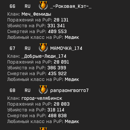
66
RU
_-Роковая_Кэт-_
Клан:
Меч_Фемиды
Поражений на PvP:
28 131
Убийств на PvP:
331 341
Смертей на PvP:
409 553
Любимый класс на PvP:
Медик
67
RU
МАМОЧКА_174
Клан:
_Добрые-Люди_174
Поражений на PvP:
28 091
Убийств на PvP:
386 399
Смертей на PvP:
435 922
Любимый класс на PvP:
Медик
68
RU
рапраомгвогго7
Клан:
город-челябинск
Поражений на PvP:
28 083
Убийств на PvP:
318 114
Смертей на PvP:
488 838
Любимый класс на PvP:
Медик