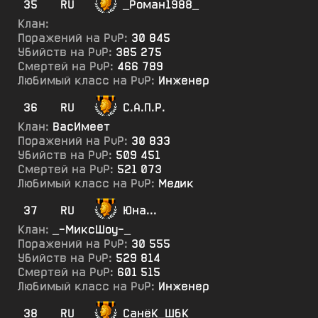
35
RU
_Роман1988_
Клан:
Поражений на PvP:
30 845
Убийств на PvP:
385 275
Смертей на PvP:
466 789
Любимый класс на PvP:
Инженер
36
RU
С.А.П.Р.
Клан:
ВасИмеет
Поражений на PvP:
30 833
Убийств на PvP:
509 451
Смертей на PvP:
521 073
Любимый класс на PvP:
Медик
37
RU
Юна...
Клан:
_-МиксШоу-_
Поражений на PvP:
30 555
Убийств на PvP:
529 814
Смертей на PvP:
601 515
Любимый класс на PvP:
Инженер
38
RU
СанёК_ШбК