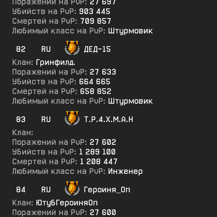
Поражений на PvP:
27 697
Убийств на PvP:
903 445
Смертей на PvP:
709 857
Любимый класс на PvP:
Штурмовик
82
RU
ДЕД-15
Клан:
Гринфилд.
Поражений на PvP:
27 633
Убийств на PvP:
664 665
Смертей на PvP:
658 852
Любимый класс на PvP:
Штурмовик
83
RU
Т.Р.4.Х.М.А.Н
Клан:
Поражений на PvP:
27 602
Убийств на PvP:
1 289 100
Смертей на PvP:
1 208 447
Любимый класс на PvP:
Инженер
84
RU
Героиня_Оп
Клан:
ЮтубГероиняОп
Поражений на PvP:
27 600