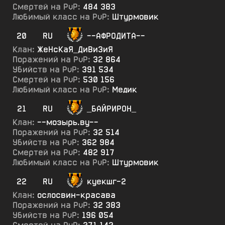
Смертей на PvP:
484 383
Любимый класс на PvP:
Штурмовик
20
RU
--АФРОДИТА--
Клан:
ЖеНсКаЯ_ДиВиЗиЯ
Поражений на PvP:
32 864
Убийств на PvP:
391 534
Смертей на PvP:
530 156
Любимый класс на PvP:
Медик
21
RU
_БАЙРИРОН_
Клан:
--мозырь.ву--
Поражений на PvP:
32 514
Убийств на PvP:
362 984
Смертей на PvP:
482 917
Любимый класс на PvP:
Штурмовик
22
RU
куекшг-2
Клан:
ослосвин-красава
Поражений на PvP:
32 383
Убийств на PvP:
196 054