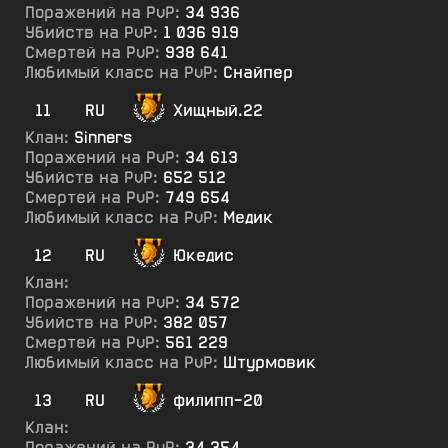
Поражений на PvP:
34 936
Убийств на PvP:
1 036 919
Смертей на PvP:
938 641
Любимый класс на PvP:
Снайпер
11
RU
Хищный.22
Клан:
Sinners
Поражений на PvP:
34 613
Убийств на PvP:
652 512
Смертей на PvP:
749 654
Любимый класс на PvP:
Медик
12
RU
Юкедис
Клан:
Поражений на PvP:
34 572
Убийств на PvP:
382 057
Смертей на PvP:
561 229
Любимый класс на PvP:
Штурмовик
13
RU
филипп-20
Клан:
Поражений на PvP:
34 354