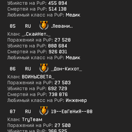
Убийств на PvP:
455 894
Смертей на PvP:
514 138
Любимый класс на PvP:
Медик
85
RU
.Левани..
Клан:
_.СкайНет._
Поражений на PvP:
27 528
Убийств на PvP:
880 684
Смертей на PvP:
926 031
Любимый класс на PvP:
Медик
86
RU
_Дон-Кихот_
Клан:
ВОИНЫСВЕТА_
Поражений на PvP:
27 503
Убийств на PvP:
692 729
Смертей на PvP:
738 876
Любимый класс на PvP:
Инженер
87
RU
19--ЕвГеНиЯ--88
Клан:
ТгуТеам
Поражений на PvP:
27 500
Убийств на PvP:
366 525