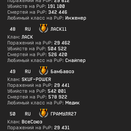
Поражений на PvP:
29 612
Убийств на PvP:
191 100
Смертей на PvP:
342 446
Любимый класс на PvP:
Инженер
48
RU
ЛАСК11
Клан:
ЛАСК
Поражений на PvP:
29 462
Убийств на PvP:
504 522
Смертей на PvP:
526 420
Любимый класс на PvP:
Снайпер
49
RU
БамБавоз
Клан:
SKUF-POWER
Поражений на PvP:
29 441
Убийств на PvP:
542 001
Смертей на PvP:
578 922
Любимый класс на PvP:
Медик
50
RU
ГРАМУЛЯ27
Клан:
ВсеСоюз
Поражений на PvP:
29 431