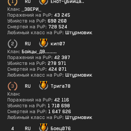
1
RU
Енот-убийца..
Клан:
_ЗВЕРИ_
Поражений на PvP:
43 245
Убийств на PvP:
690 260
Смертей на PvP:
728 524
Любимый класс на PvP:
Штурмовик
2
RU
кип07
Клан:
Бойцы_ДВ........
Поражений на PvP:
42 387
Убийств на PvP:
278 971
Смертей на PvP:
424 071
Любимый класс на PvP:
Штурмовик
3
RU
Трига78
Клан:
Поражений на PvP:
42 116
Убийств на PvP:
1 710 698
Смертей на PvP:
1 647 626
Любимый класс на PvP:
Штурмовик
4
RU
Боец076