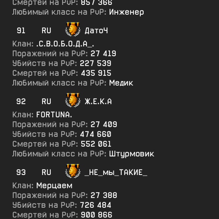
Смертей на PvP:
857 366
Любимый класс на PvP:
Инженер
91
RU
ДатоЧ
Клан:
.С.В.О.Б.О.Д.А_.
Поражений на PvP:
27 419
Убийств на PvP:
227 539
Смертей на PvP:
435 915
Любимый класс на PvP:
Медик
92
RU
Ж.Е.К.А
Клан:
FORTUNA.
Поражений на PvP:
27 409
Убийств на PvP:
474 660
Смертей на PvP:
552 061
Любимый класс на PvP:
Штурмовик
93
RU
_НЕ_мы_ТАКИЕ_
Клан:
Мерцаем
Поражений на PvP:
27 388
Убийств на PvP:
726 484
Смертей на PvP:
900 866