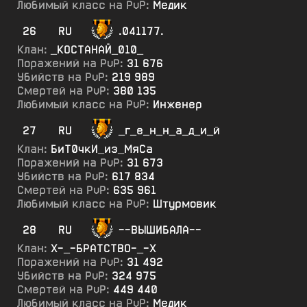
Любимый класс на PvP:
Медик
26
RU
.041177.
Клан:
_КОСТАНАЙ_010_
Поражений на PvP:
31 676
Убийств на PvP:
219 989
Смертей на PvP:
380 135
Любимый класс на PvP:
Инженер
27
RU
_г_е_н_н_а_д_и_й
Клан:
БиТ0чкИ_из_МяСа
Поражений на PvP:
31 673
Убийств на PvP:
617 834
Смертей на PvP:
635 961
Любимый класс на PvP:
Штурмовик
28
RU
--ВЫШИБАЛА--
Клан:
Х-_-БРАТСТВО-_-Х
Поражений на PvP:
31 492
Убийств на PvP:
324 975
Смертей на PvP:
449 440
Любимый класс на PvP:
Медик