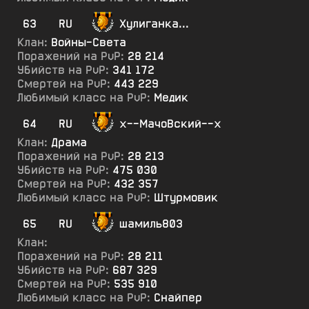
63
RU
Хулиганка...
Клан:
Войны-Света
Поражений на PvP:
28 214
Убийств на PvP:
341 172
Смертей на PvP:
443 229
Любимый класс на PvP:
Медик
64
RU
х--МачоВский--х
Клан:
Драма
Поражений на PvP:
28 213
Убийств на PvP:
475 030
Смертей на PvP:
432 357
Любимый класс на PvP:
Штурмовик
65
RU
шамиль803
Клан:
Поражений на PvP:
28 211
Убийств на PvP:
687 329
Смертей на PvP:
535 910
Любимый класс на PvP:
Снайпер