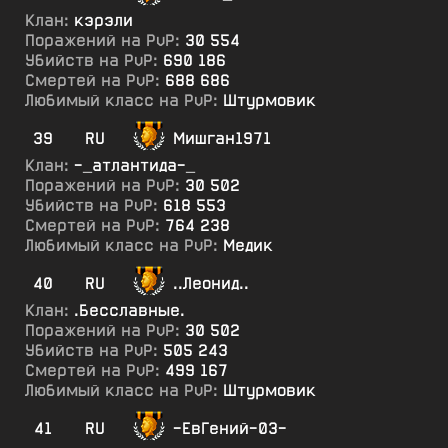
Клан:
кэрэли
Поражений на PvP:
30 554
Убийств на PvP:
690 186
Смертей на PvP:
688 686
Любимый класс на PvP:
Штурмовик
39
RU
Мишган1971
Клан:
-_атлантида-_
Поражений на PvP:
30 502
Убийств на PvP:
618 553
Смертей на PvP:
764 238
Любимый класс на PvP:
Медик
40
RU
..Леонид..
Клан:
.Бесславные.
Поражений на PvP:
30 502
Убийств на PvP:
505 243
Смертей на PvP:
499 167
Любимый класс на PvP:
Штурмовик
41
RU
-ЕвГений-03-