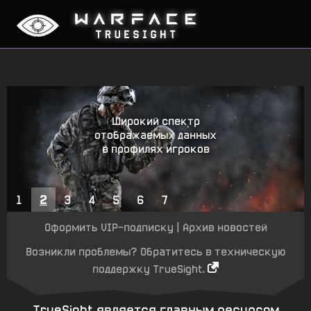
Широкий спектр
отображаемых данных
в профилях игроков
VIP-привилегии
1
2
3
4
5
6
7
Оформить VIP-подписку
|
Архив новостей
Возникли проблемы? Обратитесь в техническую
поддержку TrueSight.
TrueSight является главным ресурсом