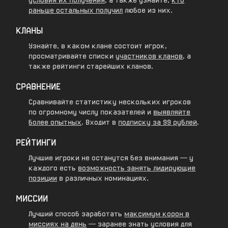
условия их получения
, а также узнайте,
кто
раньше остальных получил
любое из них.
КЛАНЫ
Узнайте, в каком клане состоит игрок,
просматривайте списки
участников кланов
, а
также
рейтинги старейших кланов
.
СРАВНЕНИЕ
Сравнивайте статистику нескольких игроков
по огромному числу показателей и
выявляйте
более опытных
. Входит в
подписку за 99 рублей
.
РЕЙТИНГИ
Лучшие игроки не останутся без внимания — у
каждого есть
возможность занять лидирующие
позиции
в различных номинациях.
МИССИИ
Лучший способ заработать
максимум корон в
миссиях на день
— заранее знать условия для