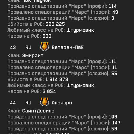
Клан:
ЧВК_Паучок
Пройдено спецопераций "Марс" [профи]:
114
Провалено спецопераций "Марс" [профи]:
49
Пройдено спецопераций "Марс" [сложно]:
3
Убийств в PvE:
509 225
Любимый класс на PvE:
Штурмовик
Часов на PvE:
833
43
RU
Ветеран-ПвЕ
Клан:
Эмирэйт
Пройдено спецопераций "Марс" [профи]:
111
Провалено спецопераций "Марс" [профи]:
11
Пройдено спецопераций "Марс" [сложно]:
55
Убийств в PvE:
1 614 373
Любимый класс на PvE:
Штурмовик
Часов на PvE:
3 054
44
RU
Алекорн
Клан:
СаинтДевилс
Пройдено спецопераций "Марс" [профи]:
109
Провалено спецопераций "Марс" [профи]:
147
Пройдено спецопераций "Марс" [сложно]:
59