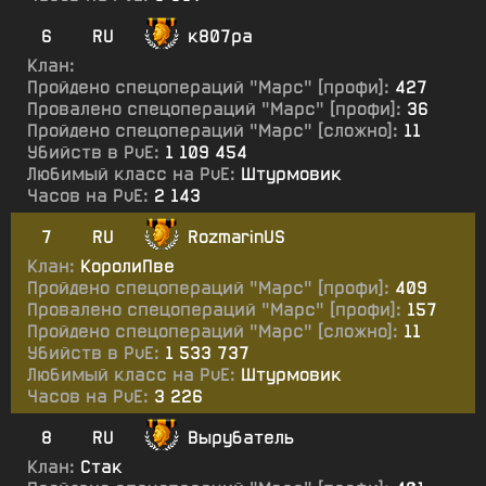
6
RU
к807ра
Клан:
Пройдено спецопераций "Марс" [профи]:
427
Провалено спецопераций "Марс" [профи]:
36
Пройдено спецопераций "Марс" [сложно]:
11
Убийств в PvE:
1 109 454
Любимый класс на PvE:
Штурмовик
Часов на PvE:
2 143
7
RU
RozmarinUS
Клан:
КоролиПве
Пройдено спецопераций "Марс" [профи]:
409
Провалено спецопераций "Марс" [профи]:
157
Пройдено спецопераций "Марс" [сложно]:
11
Убийств в PvE:
1 533 737
Любимый класс на PvE:
Штурмовик
Часов на PvE:
3 226
8
RU
Вырубатель
Клан:
Стак