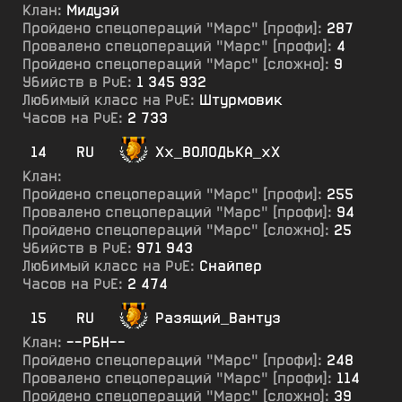
Клан:
Мидуэй
Пройдено спецопераций "Марс" [профи]:
287
Провалено спецопераций "Марс" [профи]:
4
Пройдено спецопераций "Марс" [сложно]:
9
Убийств в PvE:
1 345 932
Любимый класс на PvE:
Штурмовик
Часов на PvE:
2 733
14
RU
Хх_ВОЛОДЬКА_хХ
Клан:
Пройдено спецопераций "Марс" [профи]:
255
Провалено спецопераций "Марс" [профи]:
94
Пройдено спецопераций "Марс" [сложно]:
25
Убийств в PvE:
971 943
Любимый класс на PvE:
Снайпер
Часов на PvE:
2 474
15
RU
Разящий_Вантуз
Клан:
--РБН--
Пройдено спецопераций "Марс" [профи]:
248
Провалено спецопераций "Марс" [профи]:
114
Пройдено спецопераций "Марс" [сложно]:
39