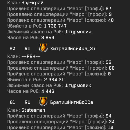
Клан:
Нод-край
Пройдено спецопераций "Марс" [профи]:
97
Провалено спецопераций "Марс" [профи]:
9
Пройдено спецопераций "Марс" [сложно]:
48
Убийств в PvE:
1 730 747
Любимый класс на PvE:
Штурмовик
Часов на PvE:
3 853
60
RU
ХитраяЛиси4ка_37
Клан:
--РБН--
Пройдено спецопераций "Марс" [профи]:
96
Провалено спецопераций "Марс" [профи]:
68
Пройдено спецопераций "Марс" [сложно]:
8
Убийств в PvE:
2 364 211
Любимый класс на PvE:
Штурмовик
Часов на PvE:
4 446
61
RU
БратишНигиБоССа
Клан:
Statesman
Пройдено спецопераций "Марс" [профи]:
94
Провалено спецопераций "Марс" [профи]:
34
Пройдено спецопераций "Марс" [сложно]:
14