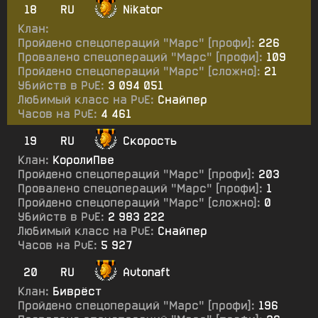
18
RU
Nikator
Клан:
Пройдено спецопераций "Марс" [профи]:
226
Провалено спецопераций "Марс" [профи]:
109
Пройдено спецопераций "Марс" [сложно]:
21
Убийств в PvE:
3 094 051
Любимый класс на PvE:
Снайпер
Часов на PvE:
4 461
19
RU
Скорость
Клан:
КоролиПве
Пройдено спецопераций "Марс" [профи]:
203
Провалено спецопераций "Марс" [профи]:
1
Пройдено спецопераций "Марс" [сложно]:
0
Убийств в PvE:
2 983 222
Любимый класс на PvE:
Снайпер
Часов на PvE:
5 927
20
RU
Avtonaft
Клан:
Биврёст
Пройдено спецопераций "Марс" [профи]:
196