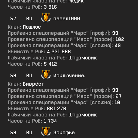
Любимый класс на PvE:
Медик
Часов на PvE:
3 916
57
RU
павел1000
Клан:
Пошлое
Пройдено спецопераций "Марс" [профи]:
99
Провалено спецопераций "Марс" [профи]:
102
Пройдено спецопераций "Марс" [сложно]:
49
Убийств в PvE:
4 231 968
Любимый класс на PvE:
Штурмовик
Часов на PvE:
5 412
58
RU
Исключение.
Клан:
Биврёст
Пройдено спецопераций "Марс" [профи]:
99
Провалено спецопераций "Марс" [профи]:
27
Пройдено спецопераций "Марс" [сложно]:
10
Убийств в PvE:
861 276
Любимый класс на PvE:
Штурмовик
Часов на PvE:
1 734
59
RU
Эскофье