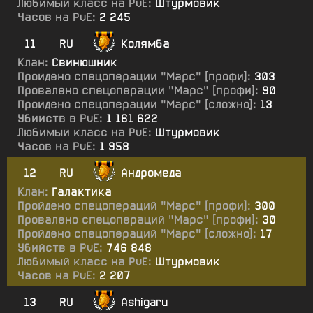
Любимый класс на PvE:
Штурмовик
Часов на PvE:
2 245
11
RU
Колямба
Клан:
Свинюшник
Пройдено спецопераций "Марс" [профи]:
303
Провалено спецопераций "Марс" [профи]:
90
Пройдено спецопераций "Марс" [сложно]:
13
Убийств в PvE:
1 161 622
Любимый класс на PvE:
Штурмовик
Часов на PvE:
1 958
12
RU
Андромеда
Клан:
Галактика
Пройдено спецопераций "Марс" [профи]:
300
Провалено спецопераций "Марс" [профи]:
30
Пройдено спецопераций "Марс" [сложно]:
17
Убийств в PvE:
746 848
Любимый класс на PvE:
Штурмовик
Часов на PvE:
2 207
13
RU
Ashigaru