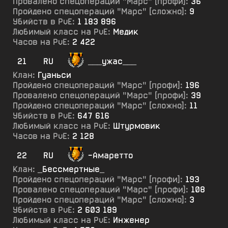
Провалено спецопераций "Марс" [профи]:
36
Пройдено спецопераций "Марс" [сложно]:
9
Убийств в PvE:
1 183 896
Любимый класс на PvE:
Медик
Часов на PvE:
2 422
21
RU
___ужас___
Клан:
Гуаньси
Пройдено спецопераций "Марс" [профи]:
196
Провалено спецопераций "Марс" [профи]:
39
Пройдено спецопераций "Марс" [сложно]:
11
Убийств в PvE:
647 616
Любимый класс на PvE:
Штурмовик
Часов на PvE:
2 128
22
RU
-Амаретто
Клан:
_Бессмертные_
Пройдено спецопераций "Марс" [профи]:
193
Провалено спецопераций "Марс" [профи]:
108
Пройдено спецопераций "Марс" [сложно]:
3
Убийств в PvE:
2 603 189
Любимый класс на PvE:
Инженер