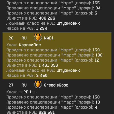
Пройдено спецопераций "Марс" [профи]:
165
Провалено спецопераций "Марс" [профи]:
34
Пройдено спецопераций "Марс" [сложно]:
5
Убийств в PvE:
488 226
Любимый класс на PvE:
Штурмовик
Часов на PvE:
1 254
26
RU
NADI
Клан:
КоролиПве
Пройдено спецопераций "Марс" [профи]:
159
Провалено спецопераций "Марс" [профи]:
186
Пройдено спецопераций "Марс" [сложно]:
12
Убийств в PvE:
1 461 356
Любимый класс на PvE:
Штурмовик
Часов на PvE:
5 450
27
RU
GreedisGood
Клан:
--РБН--
Пройдено спецопераций "Марс" [профи]:
158
Провалено спецопераций "Марс" [профи]:
19
Пройдено спецопераций "Марс" [сложно]:
4
Убийств в PvE:
826 581