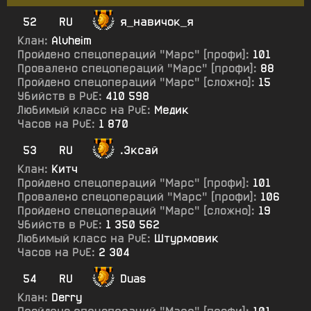
52
RU
я_навичок_я
Клан:
Alvheim
Пройдено спецопераций "Марс" [профи]:
101
Провалено спецопераций "Марс" [профи]:
88
Пройдено спецопераций "Марс" [сложно]:
15
Убийств в PvE:
410 598
Любимый класс на PvE:
Медик
Часов на PvE:
1 870
53
RU
.Эксай
Клан:
Китч
Пройдено спецопераций "Марс" [профи]:
101
Провалено спецопераций "Марс" [профи]:
106
Пройдено спецопераций "Марс" [сложно]:
19
Убийств в PvE:
1 350 562
Любимый класс на PvE:
Штурмовик
Часов на PvE:
2 304
54
RU
Duas
Клан:
Derry