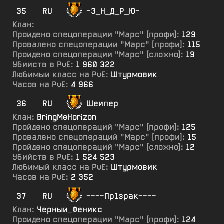
35
RU
-Э_Н_Д_Р_Ю-
Клан:
Пройдено спецопераций "Марс" [профи]:
129
Провалено спецопераций "Марс" [профи]:
115
Пройдено спецопераций "Марс" [сложно]:
19
Убийств в PvE:
1 960 322
Любимый класс на PvE:
Штурмовик
Часов на PvE:
4 966
36
RU
Шейпер
Клан:
BringMeHorizon
Пройдено спецопераций "Марс" [профи]:
125
Провалено спецопераций "Марс" [профи]:
15
Пройдено спецопераций "Марс" [сложно]:
12
Убийств в PvE:
1 524 523
Любимый класс на PvE:
Штурмовик
Часов на PvE:
2 352
37
RU
----Пр1зрак----
Клан:
Чёрный_Феникс
Пройдено спецопераций "Марс" [профи]:
124