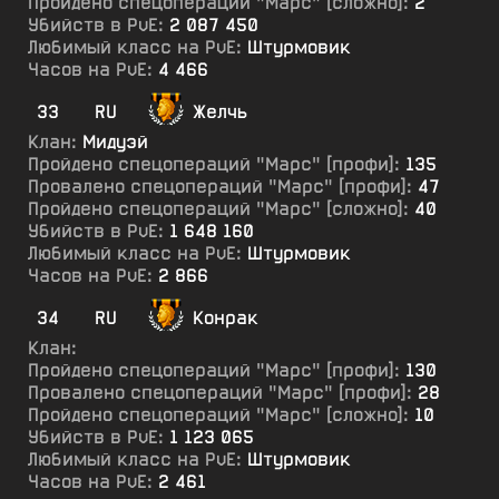
Пройдено спецопераций "Марс" [сложно]:
2
Убийств в PvE:
2 087 450
Любимый класс на PvE:
Штурмовик
Часов на PvE:
4 466
33
RU
Желчь
Клан:
Мидуэй
Пройдено спецопераций "Марс" [профи]:
135
Провалено спецопераций "Марс" [профи]:
47
Пройдено спецопераций "Марс" [сложно]:
40
Убийств в PvE:
1 648 160
Любимый класс на PvE:
Штурмовик
Часов на PvE:
2 866
34
RU
Конрак
Клан:
Пройдено спецопераций "Марс" [профи]:
130
Провалено спецопераций "Марс" [профи]:
28
Пройдено спецопераций "Марс" [сложно]:
10
Убийств в PvE:
1 123 065
Любимый класс на PvE:
Штурмовик
Часов на PvE:
2 461