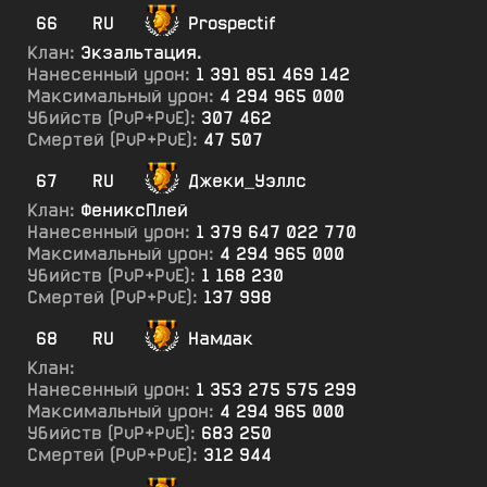
66
RU
Prospectif
Клан:
Экзальтация.
Нанесенный урон:
1 391 851 469 142
Максимальный урон:
4 294 965 000
Убийств (PvP+PvE):
307 462
Смертей (PvP+PvE):
47 507
67
RU
Джеки_Уэллс
Клан:
ФениксПлей
Нанесенный урон:
1 379 647 022 770
Максимальный урон:
4 294 965 000
Убийств (PvP+PvE):
1 168 230
Смертей (PvP+PvE):
137 998
68
RU
Намдак
Клан:
Нанесенный урон:
1 353 275 575 299
Максимальный урон:
4 294 965 000
Убийств (PvP+PvE):
683 250
Смертей (PvP+PvE):
312 944