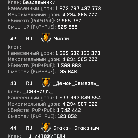
Клан:
Бездельники
Нанесенный урон:
1 603 767 437 773
Максимальный урон:
4 294 965 000
Убийств (PvP+PvE):
2 965 780
Смертей (PvP+PvE):
525 588
42
RU
Миэли
Клан:
Нанесенный урон:
1 585 692 153 373
Максимальный урон:
4 294 965 000
Убийств (PvP+PvE):
1 568 663
Смертей (PvP+PvE):
135 846
43
RU
_Демон_Самаэль_
Клан:
_.СВ0Б0ДА._
Нанесенный урон:
1 577 992 649 554
Максимальный урон:
4 294 967 300
Убийств (PvP+PvE):
1 742 442
Смертей (PvP+PvE):
123 652
44
RU
Стакан-Стаканыч
Клан:
-_УНИ4Т0ЖИТЕЛИ_-