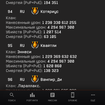
Смертей (PvP+PvE):
194 351
94
RU
Котяриус
Клан:
Нанесенный урон:
1 238 330 612 255
Максимальный урон:
4 294 967 300
Убийств (PvP+PvE):
1 207 514
Смертей (PvP+PvE):
63 105
95
RU
Квайтли
Клан:
Эннеси
Нанесенный урон:
1 229 369 632 632
Максимальный урон:
4 294 967 300
Убийств (PvP+PvE):
1 620 860
Смертей (PvP+PvE):
138 323
96
RU
Вампир_Ди
Клан:
.Параллакс.
Нанесенный урон:
1 228 981 535 026
Максимальный урон:
4 294 965 000
Убийств (PvP+PvE):
805 673
ПОИСК
РЕЙТИНГИ
МИССИИ
ОРУЖИЕ
ЕЩЁ
Смертей (PvP+PvE):
95 466