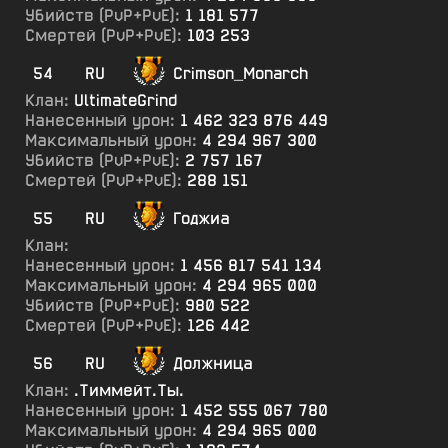
Убийств (PvP+PvE):
1 181 577
Смертей (PvP+PvE):
103 253
54
RU
Crimson_Monarch
Клан:
UltimateGrind
Нанесенный урон:
1 462 323 876 449
Максимальный урон:
4 294 967 300
Убийств (PvP+PvE):
2 757 167
Смертей (PvP+PvE):
288 151
55
RU
Годжиа
Клан:
Нанесенный урон:
1 456 817 541 134
Максимальный урон:
4 294 965 000
Убийств (PvP+PvE):
980 522
Смертей (PvP+PvE):
126 442
56
RU
Должница
Клан:
.Тиммейт.Ты.
Нанесенный урон:
1 452 555 067 780
Максимальный урон:
4 294 965 000