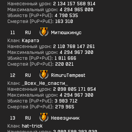
Нанесенный урон:
2 134 157 568 914
Максимальный урон:
4 294 965 000
Убийств (PvP+PvE):
4 790 535
Смертей (PvP+PvE):
163 310
11
RU
Митюшкинус
Клан:
Каратэ
Нанесенный урон:
2 110 768 147 261
Максимальный урон:
4 294 967 300
Убийств (PvP+PvE):
1 811 666
Смертей (PvP+PvE):
220 021
12
RU
RimuruTempest
Клан:
_Всех_Не_спасти_
Нанесенный урон:
2 098 805 171 854
Максимальный урон:
4 294 967 300
Убийств (PvP+PvE):
3 983 712
Смертей (PvP+PvE):
279 965
13
RU
Невезунчик
Клан:
hat-trick
Нанесенный урон:
2 080 599 293 030