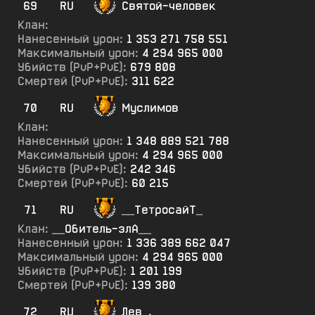
69
RU
Святой-человек
Клан:
Нанесенный урон:
1 353 271 758 551
Максимальный урон:
4 294 965 000
Убийств (PvP+PvE):
679 808
Смертей (PvP+PvE):
311 622
70
RU
Муслимов
Клан:
Нанесенный урон:
1 348 889 521 788
Максимальный урон:
4 294 965 000
Убийств (PvP+PvE):
242 346
Смертей (PvP+PvE):
60 215
71
RU
__ТетросайТ_
Клан:
__Обитель-злА__
Нанесенный урон:
1 336 389 662 047
Максимальный урон:
4 294 965 000
Убийств (PvP+PvE):
1 201 199
Смертей (PvP+PvE):
139 380
72
RU
Лев_.