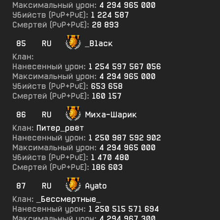
Максимальный урон:
4 294 965 000
Убийств (PvP+PvE):
1 224 587
Смертей (PvP+PvE):
28 893
85
RU
_В1аск
Клан:
Нанесенный урон:
1 254 597 567 056
Максимальный урон:
4 294 965 000
Убийств (PvP+PvE):
653 658
Смертей (PvP+PvE):
160 157
86
RU
Миха-Шарик
Клан:
Питер_рвёт
Нанесенный урон:
1 250 987 592 902
Максимальный урон:
4 294 965 000
Убийств (PvP+PvE):
1 470 480
Смертей (PvP+PvE):
186 603
87
RU
Ayato
Клан:
_Бессмертные_
Нанесенный урон:
1 250 515 571 694
Максимальный урон:
4 294 967 300