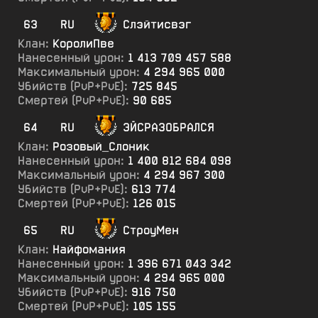
63
RU
Слэйтисвэг
Клан:
КоролиПве
Нанесенный урон:
1 413 709 457 588
Максимальный урон:
4 294 965 000
Убийств (PvP+PvE):
725 845
Смертей (PvP+PvE):
90 685
64
RU
ЭЙСРАЗОБРАЛСЯ
Клан:
Розовый_Слоник
Нанесенный урон:
1 400 812 684 098
Максимальный урон:
4 294 967 300
Убийств (PvP+PvE):
613 774
Смертей (PvP+PvE):
126 015
65
RU
СтроуМен
Клан:
Найфомания
Нанесенный урон:
1 396 671 043 342
Максимальный урон:
4 294 965 000
Убийств (PvP+PvE):
916 750
Смертей (PvP+PvE):
105 155