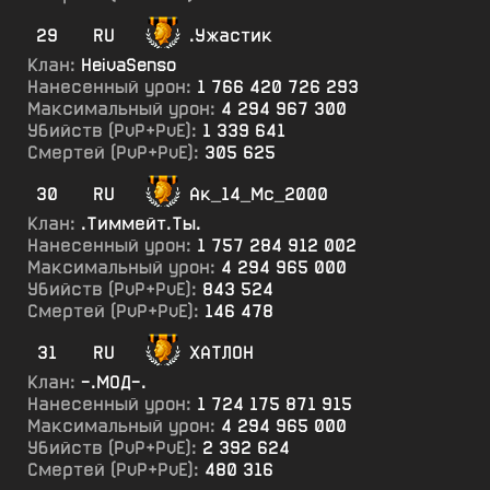
29
RU
.Ужастик
Клан:
HeivaSenso
Нанесенный урон:
1 766 420 726 293
Максимальный урон:
4 294 967 300
Убийств (PvP+PvE):
1 339 641
Смертей (PvP+PvE):
305 625
30
RU
Ак_14_Мс_2000
Клан:
.Тиммейт.Ты.
Нанесенный урон:
1 757 284 912 002
Максимальный урон:
4 294 965 000
Убийств (PvP+PvE):
843 524
Смертей (PvP+PvE):
146 478
31
RU
ХАТЛОН
Клан:
-.МОД-.
Нанесенный урон:
1 724 175 871 915
Максимальный урон:
4 294 965 000
Убийств (PvP+PvE):
2 392 624
Смертей (PvP+PvE):
480 316