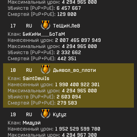
Максимальный урон:
4 294 965 000
Убийств (PvP+PvE):
6 457 667
Смертей (PvP+PvE):
129 800
17
RU
ТёЩиН.ЛеВ
Клан:
БиКиНи___БоТаМ
Нанесенный урон:
2 007 465 097 949
Максимальный урон:
4 294 965 000
Убийств (PvP+PvE):
2 332 662
Смертей (PvP+PvE):
442 351
18
RU
Дьявол_во_плоти
Клан:
SaintDeviIs
Нанесенный урон:
1 990 400 922 301
Максимальный урон:
4 294 965 000
Убийств (PvP+PvE):
2 603 094
Смертей (PvP+PvE):
279 583
19
RU
Kytyz
Клан:
Мидуэй
Нанесенный урон:
1 952 529 599 780
Максимальный урон:
4 294 967 300