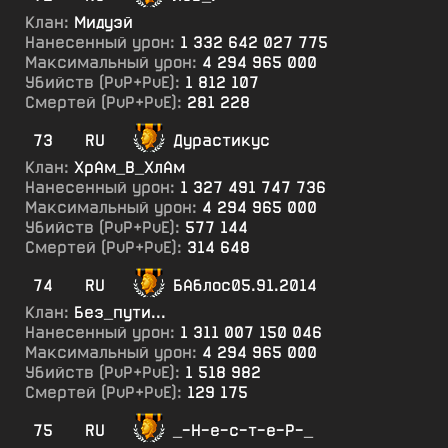
Клан:
Мидуэй
Нанесенный урон:
1 332 642 027 775
Максимальный урон:
4 294 965 000
Убийств (PvP+PvE):
1 812 107
Смертей (PvP+PvE):
281 228
73
RU
Дурастикус
Клан:
ХрАм_В_ХлАм
Нанесенный урон:
1 327 491 747 736
Максимальный урон:
4 294 965 000
Убийств (PvP+PvE):
577 144
Смертей (PvP+PvE):
314 648
74
RU
БАблос05.91.2014
Клан:
Без_пути...
Нанесенный урон:
1 311 007 150 046
Максимальный урон:
4 294 965 000
Убийств (PvP+PvE):
1 518 982
Смертей (PvP+PvE):
129 175
75
RU
_-Н-е-с-т-е-Р-_