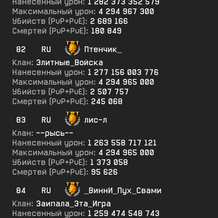
Нанесенный урон:
1 282 373 352 579
Максимальный урон:
4 294 967 300
Убийств (PvP+PvE):
2 689 166
Смертей (PvP+PvE):
180 849
82
RU
Птенчик_
Клан:
Элитные_Войска
Нанесенный урон:
1 277 156 003 776
Максимальный урон:
4 294 965 000
Убийств (PvP+PvE):
2 507 757
Смертей (PvP+PvE):
245 068
83
RU
лис-л
Клан:
--рысь--
Нанесенный урон:
1 263 558 717 121
Максимальный урон:
4 294 965 000
Убийств (PvP+PvE):
1 373 058
Смертей (PvP+PvE):
95 626
84
RU
_ВиннИ_Пух_Свами
Клан:
Заипала_Эта_Игра
Нанесенный урон:
1 259 474 548 743