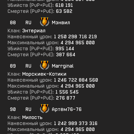
Убийств (PvP+PvE):
618 191
Смертей (PvP+PvE):
63 582
88
RU
Мэнвил
Клан:
Энтериал
Нанесенный урон:
1 250 298 716 219
Максимальный урон:
4 294 965 000
Убийств (PvP+PvE):
995 144
Смертей (PvP+PvE):
387 664
89
RU
Marrginal
Клан:
Морскиек-Котики
Нанесенный урон:
1 246 722 884 560
Максимальный урон:
4 294 965 000
Убийств (PvP+PvE):
1 556 545
Смертей (PvP+PvE):
276 877
90
RU
Артём76-76
Клан:
Милость
Нанесенный урон:
1 242 989 373 316
Максимальный урон:
4 294 965 000