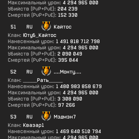
Максимальный урон:
4 294 965 000
Убийств (PvP+PvE):
204 239
Смертей (PvP+PvE):
152 330
51
RU
Кайтос
Клан:
Ютуб_Кайтос
Нанесенный урон:
1 491 818 712 798
Максимальный урон:
4 294 965 000
Убийств (PvP+PvE):
2 090 049
Смертей (PvP+PvE):
395 844
52
RU
....Монту....
Клан:
_____Рать_____
Нанесенный урон:
1 480 983 858 679
Максимальный урон:
4 294 965 000
Убийств (PvP+PvE):
3 308 090
Смертей (PvP+PvE):
97 266
53
RU
Мэдмэн7
Клан:
Квазар1
Нанесенный урон:
1 469 640 510 794
Максимальный урон:
4 294 965 000