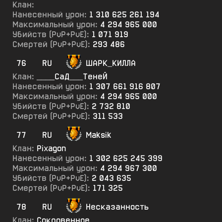
Клан:
Нанесенный урон:
1 310 625 261 194
Максимальный урон:
4 294 965 000
Убийств (PvP+PvE):
1 071 919
Смертей (PvP+PvE):
293 486
76
RU
ШАРК_КИЛЛА
Клан:
____СаД___ТенеЙ
Нанесенный урон:
1 307 661 916 807
Максимальный урон:
4 294 965 000
Убийств (PvP+PvE):
2 732 810
Смертей (PvP+PvE):
311 533
77
RU
Maksik
Клан:
Pixagon
Нанесенный урон:
1 302 625 245 399
Максимальный урон:
4 294 967 300
Убийств (PvP+PvE):
2 043 635
Смертей (PvP+PvE):
171 325
78
RU
Несказанность
Клан:
Сокровенное