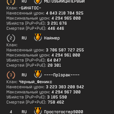
1
RU
МЕГОУБИЙЦАПЕРВЫЙ
Клан:
-БИНАТОС-
Нанесенный урон:
4 843 218 784 925
Максимальный урон:
4 294 965 000
Убийств (PvP+PvE):
3 291 676
Смертей (PvP+PvE):
446 446
2
RU
Наймер
Клан:
Нанесенный урон:
3 706 587 727 255
Максимальный урон:
4 294 961 000
Убийств (PvP+PvE):
64 047
Смертей (PvP+PvE):
28 301
3
RU
----Пр1зрак----
Клан:
Чёрный_Феникс
Нанесенный урон:
3 223 383 208 942
Максимальный урон:
4 294 967 300
Убийств (PvP+PvE):
3 185 590
Смертей (PvP+PvE):
758 462
4
RU
Простотостер9000