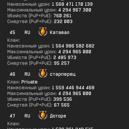
Нанесенный урон:
1 568 471 170 139
Максимальный урон:
4 294 967 300
Убийств (PvP+PvE):
760 261
Смертей (PvP+PvE):
232 003
45
RU
Катавал
Клан:
Нанесенный урон:
1 564 986 582 682
Максимальный урон:
4 294 965 000
Убийств (PvP+PvE):
2 485 973
Смертей (PvP+PvE):
95 257
46
RU
старперец
Клан:
Private
Нанесенный урон:
1 559 446 944 468
Максимальный урон:
4 294 965 000
Убийств (PvP+PvE):
399 536
Смертей (PvP+PvE):
67 565
47
RU
Доторе
Клан: