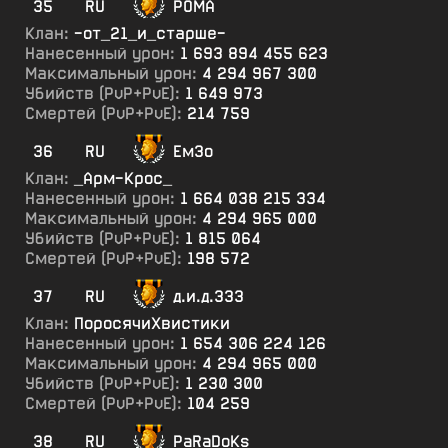
35
RU
POMA
Клан:
-от_21_и_старше-
Нанесенный урон:
1 693 894 455 623
Максимальный урон:
4 294 967 300
Убийств (PvP+PvE):
1 649 973
Смертей (PvP+PvE):
214 759
36
RU
ЕмЗо
Клан:
_Арм-Крос_
Нанесенный урон:
1 664 038 215 334
Максимальный урон:
4 294 965 000
Убийств (PvP+PvE):
1 815 064
Смертей (PvP+PvE):
198 572
37
RU
д.и.д.333
Клан:
ПоросячиХвистики
Нанесенный урон:
1 654 306 224 126
Максимальный урон:
4 294 965 000
Убийств (PvP+PvE):
1 230 300
Смертей (PvP+PvE):
104 259
38
RU
PaRaDoKs