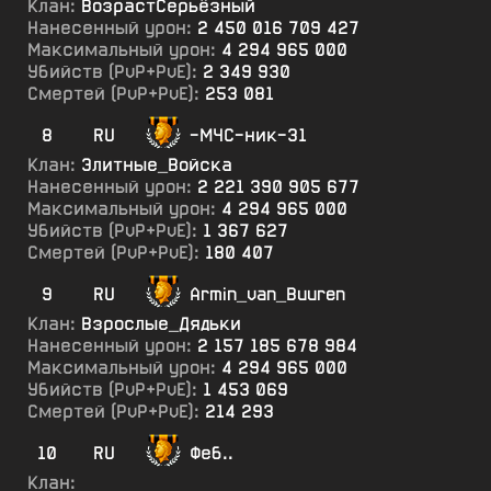
Клан:
ВозрастСерьёзный
Нанесенный урон:
2 450 016 709 427
Максимальный урон:
4 294 965 000
Убийств (PvP+PvE):
2 349 930
Смертей (PvP+PvE):
253 081
8
RU
-МЧС-ник-31
Клан:
Элитные_Войска
Нанесенный урон:
2 221 390 905 677
Максимальный урон:
4 294 965 000
Убийств (PvP+PvE):
1 367 627
Смертей (PvP+PvE):
180 407
9
RU
Armin_van_Buuren
Клан:
Взрослые_Дядьки
Нанесенный урон:
2 157 185 678 984
Максимальный урон:
4 294 965 000
Убийств (PvP+PvE):
1 453 069
Смертей (PvP+PvE):
214 293
10
RU
Феб..
Клан: