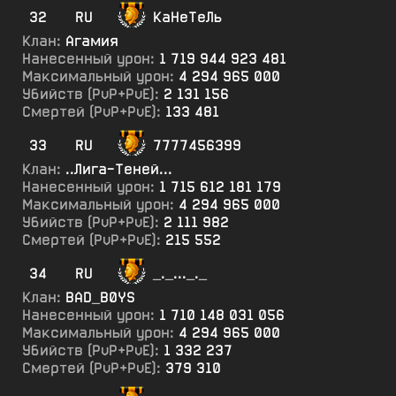
32
RU
КаНеТеЛь
Клан:
Агамия
Нанесенный урон:
1 719 944 923 481
Максимальный урон:
4 294 965 000
Убийств (PvP+PvE):
2 131 156
Смертей (PvP+PvE):
133 481
33
RU
7777456399
Клан:
..Лига-Теней...
Нанесенный урон:
1 715 612 181 179
Максимальный урон:
4 294 965 000
Убийств (PvP+PvE):
2 111 982
Смертей (PvP+PvE):
215 552
34
RU
_._..._._
Клан:
BAD_B0YS
Нанесенный урон:
1 710 148 031 056
Максимальный урон:
4 294 965 000
Убийств (PvP+PvE):
1 332 237
Смертей (PvP+PvE):
379 310