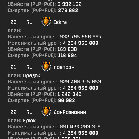
Убийств (PvP+PvE):
3 992 162
Смертей (PvP+PvE):
276 662
20
RU
Iskra
Клан:
Нанесенный урон:
1 932 795 598 667
Максимальный урон:
4 294 955 000
Убийств (PvP+PvE):
169 838
Смертей (PvP+PvE):
116 894
21
RU
повторн
Клан:
Предок
Нанесенный урон:
1 929 408 715 053
Максимальный урон:
4 294 965 000
Убийств (PvP+PvE):
1 242 940
Смертей (PvP+PvE):
80 982
22
RU
ДонРодионни
Клан:
Крюк
Нанесенный урон:
1 891 026 283 319
Максимальный урон:
4 294 965 000