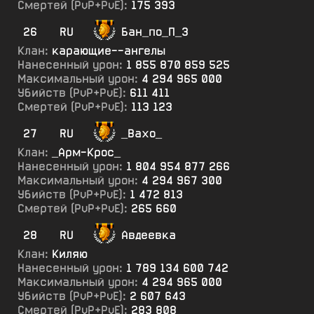
Смертей (PvP+PvE):
175 393
26
RU
Бан_по_П_3
Клан:
карающие--ангелы
Нанесенный урон:
1 855 870 859 525
Максимальный урон:
4 294 965 000
Убийств (PvP+PvE):
611 411
Смертей (PvP+PvE):
113 123
27
RU
_Вахо_
Клан:
_Арм-Крос_
Нанесенный урон:
1 804 954 877 266
Максимальный урон:
4 294 967 300
Убийств (PvP+PvE):
1 472 813
Смертей (PvP+PvE):
265 660
28
RU
Авдеевка
Клан:
Киляю
Нанесенный урон:
1 789 134 600 742
Максимальный урон:
4 294 965 000
Убийств (PvP+PvE):
2 607 643
Смертей (PvP+PvE):
283 808