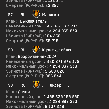
Убийств (PvP+PvE):
1 192 574
Смертей (PvP+PvE):
43 257
57
RU
Мандекс
Клан:
-Выключатель-
Нанесенный урон:
1 451 851 124 414
Максимальный урон:
4 294 965 000
Убийств (PvP+PvE):
194 258
Смертей (PvP+PvE):
56 216
58
RU
Курить_люблю
Клан:
Возрождение-СССР
Нанесенный урон:
1 440 271 075 479
Максимальный урон:
4 294 967 300
Убийств (PvP+PvE):
9 568 628
Смертей (PvP+PvE):
306 044
59
RU
.-__Лидер__-.
Клан:
Доджи
Нанесенный урон:
1 438 630 163 980
Максимальный урон:
4 294 967 300
Убийств (PvP+PvE):
8 107 246