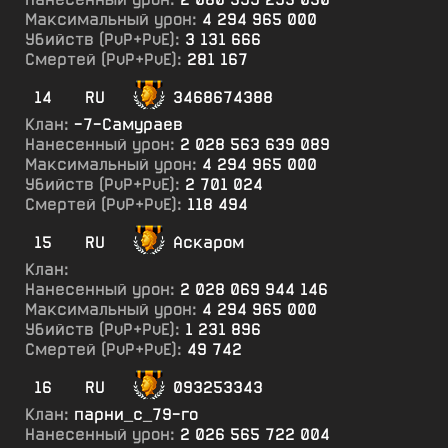
Максимальный урон:
4 294 965 000
Убийств (PvP+PvE):
3 131 666
Смертей (PvP+PvE):
281 167
14
RU
3468674388
Клан:
-7-Самураев
Нанесенный урон:
2 028 563 639 089
Максимальный урон:
4 294 965 000
Убийств (PvP+PvE):
2 701 024
Смертей (PvP+PvE):
118 494
15
RU
Аскаром
Клан:
Нанесенный урон:
2 028 069 944 146
Максимальный урон:
4 294 965 000
Убийств (PvP+PvE):
1 231 896
Смертей (PvP+PvE):
49 742
16
RU
093253343
Клан:
парни_с_79-го
Нанесенный урон:
2 026 565 722 004