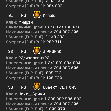
Убийств (PvP+PvE):
2 327 468
Смертей (PvP+PvE):
304 633
91
RU
Arnold
Клан:
Мидуэй
Нанесенный урон:
1 242 127 168 842
Максимальный урон:
4 294 967 300
Убийств (PvP+PvE):
1 149 392
Смертей (PvP+PvE):
202 711
92
RU
.ПРИ3РАК.
Клан:
22дивергент22
Нанесенный урон:
1 241 891 684 884
Максимальный урон:
4 294 965 000
Убийств (PvP+PvE):
835 713
Смертей (PvP+PvE):
100 730
93
RU
Объект_СЦП-049
Клан:
Чики__Брики
Нанесенный урон:
1 238 362 580 033
Максимальный урон:
4 294 967 300
Убийств (PvP+PvE):
1 609 070