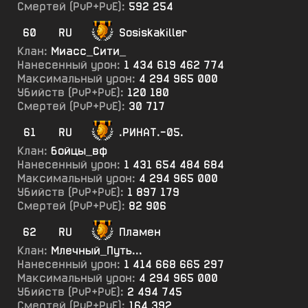
Смертей (PvP+PvE):
592 254
60
RU
Sosiskakiller
Клан:
Миасс_Сити_
Нанесенный урон:
1 434 619 462 774
Максимальный урон:
4 294 965 000
Убийств (PvP+PvE):
120 180
Смертей (PvP+PvE):
30 717
61
RU
.РИНАТ.-05.
Клан:
бойцы_вф
Нанесенный урон:
1 431 654 484 684
Максимальный урон:
4 294 965 000
Убийств (PvP+PvE):
1 897 179
Смертей (PvP+PvE):
82 906
62
RU
Пламен
Клан:
Млечный_Путь...
Нанесенный урон:
1 414 668 665 297
Максимальный урон:
4 294 965 000
Убийств (PvP+PvE):
2 494 745
Смертей (PvP+PvE):
164 392