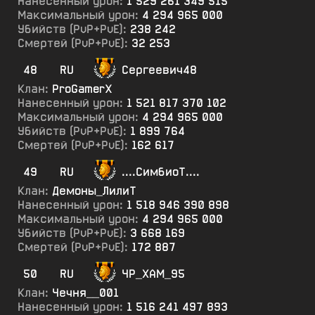
Нанесенный урон:
1 529 261 349 515
Максимальный урон:
4 294 965 000
Убийств (PvP+PvE):
238 242
Смертей (PvP+PvE):
32 253
48
RU
Сергеевич48
Клан:
ProGamerX
Нанесенный урон:
1 521 817 370 102
Максимальный урон:
4 294 965 000
Убийств (PvP+PvE):
1 899 764
Смертей (PvP+PvE):
162 617
49
RU
....СимбиоТ....
Клан:
Демоны_ЛилиТ
Нанесенный урон:
1 518 946 390 898
Максимальный урон:
4 294 965 000
Убийств (PvP+PvE):
3 668 169
Смертей (PvP+PvE):
172 887
50
RU
ЧР_ХАМ_95
Клан:
Чечня__001
Нанесенный урон:
1 516 241 497 893