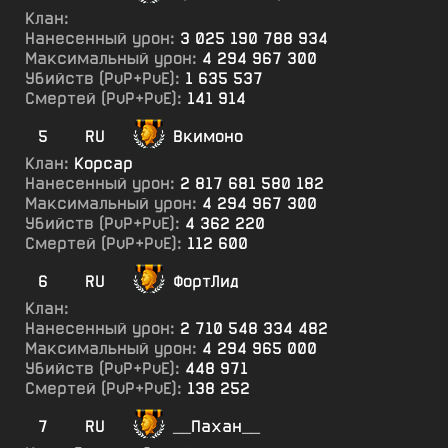
Клан:
Нанесенный урон:
3 025 190 788 934
Максимальный урон:
4 294 967 300
Убийств (PvP+PvE):
1 635 537
Смертей (PvP+PvE):
141 914
5
RU
Вкимоно
Клан:
Корсар
Нанесенный урон:
2 817 681 580 182
Максимальный урон:
4 294 967 300
Убийств (PvP+PvE):
4 362 220
Смертей (PvP+PvE):
112 600
6
RU
ФортЛид
Клан:
Нанесенный урон:
2 710 548 334 482
Максимальный урон:
4 294 965 000
Убийств (PvP+PvE):
448 971
Смертей (PvP+PvE):
138 252
7
RU
__Пахан__