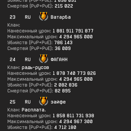
Убийств (PvP+PvE):
1 696 091
Смертей (PvP+PvE):
215 022
23
RU
Ватарба
Клан:
Нанесенный урон:
1 881 911 791 877
Максимальный урон:
4 294 965 000
Убийств (PvP+PvE):
786 143
Смертей (PvP+PvE):
36 009
24
RU
ФАГАНН
Клан:
радь-русов
Нанесенный урон:
1 878 740 773 826
Максимальный урон:
4 294 965 000
Убийств (PvP+PvE):
2 082 836
Смертей (PvP+PvE):
82 895
25
RU
зайфе
Клан:
Расплата.
Нанесенный урон:
1 858 811 731 938
Максимальный урон:
4 294 967 300
Убийств (PvP+PvE):
4 712 180