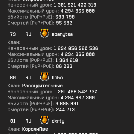
Нанесенный урон:
1 301 921 400 319
Максимальный урон:
4 294 965 000
Убийств (PvP+PvE):
693 798
Смертей (PvP+PvE):
95 582
79
RU
ebanytsa
Клан:
Нанесенный урон:
1 294 056 520 536
Максимальный урон:
4 294 965 000
Убийств (PvP+PvE):
1 964 210
Смертей (PvP+PvE):
86 083
80
RU
Лобо
Клан:
Рассудительные
Нанесенный урон:
1 291 468 542 730
Максимальный урон:
4 294 967 300
Убийств (PvP+PvE):
3 895 831
Смертей (PvP+PvE):
244 713
81
RU
dxrty
Клан:
КоролиПве