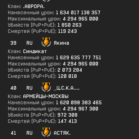
Клан:
.АВРОРА.
Нанесенный урон:
1 634 017 138 357
Максимальный урон:
4 294 965 000
Убийств (PvP+PvE):
1 850 263
Смертей (PvP+PvE):
119 243
39
RU
Якина
Клан:
Синдикат
Нанесенный урон:
1 629 635 777 751
Максимальный урон:
4 294 965 000
Убийств (PvP+PvE):
2 073 284
Смертей (PvP+PvE):
120 018
40
RU
_Ц.С.К.А....
Клан:
АРМЕЙЦЫ-МОСКВЫ
Нанесенный урон:
1 620 098 383 465
Максимальный урон:
4 294 967 300
Убийств (PvP+PvE):
972 308
Смертей (PvP+PvE):
147 413
41
RU
АСТЯК.