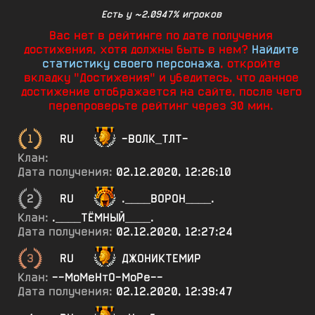
Есть у ~2.0947% игроков
Вас нет в рейтинге по дате получения
достижения, хотя должны быть в нем?
Найдите
статистику своего персонажа
, откройте
вкладку "Достижения" и убедитесь, что данное
достижение отображается на сайте, после чего
перепроверьте рейтинг через 30 мин.
1
RU
-ВОЛК_ТЛТ-
Клан:
Дата получения:
02.12.2020, 12:26:10
2
RU
.____ВОРОН____.
Клан:
.____ТЁМНЫЙ____.
Дата получения:
02.12.2020, 12:27:24
3
RU
ДЖОНИКТЕМИР
Клан:
--МоМеНтО-МоРе--
Дата получения:
02.12.2020, 12:39:47