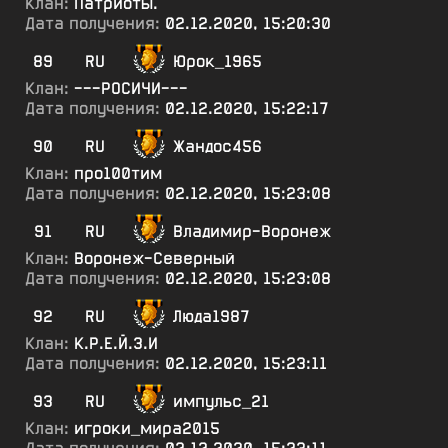
Клан:
Патриоты.
Дата получения:
02.12.2020, 15:20:30
89
RU
Юрок_1965
Клан:
---РОСИЧИ---
Дата получения:
02.12.2020, 15:22:17
90
RU
Жандос456
Клан:
про100тим
Дата получения:
02.12.2020, 15:23:08
91
RU
Владимир-Воронеж
Клан:
Воронеж-Северный
Дата получения:
02.12.2020, 15:23:08
92
RU
Люда1987
Клан:
К.Р.Е.Й.З.И
Дата получения:
02.12.2020, 15:23:11
93
RU
импульс_21
Клан:
игроки_мира2015