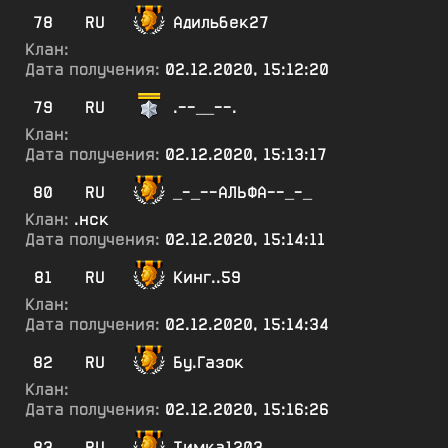
78
RU
Адильбек27
Клан:
Дата получения:
02.12.2020, 15:12:20
79
RU
.--__--.
Клан:
Дата получения:
02.12.2020, 15:13:17
80
RU
_-_--АЛЬФА--_-_
Клан:
.нск
Дата получения:
02.12.2020, 15:14:11
81
RU
Кинг..59
Клан:
Дата получения:
02.12.2020, 15:14:34
82
RU
Бу.Газок
Клан:
Дата получения:
02.12.2020, 15:16:26
83
RU
Тимка1203