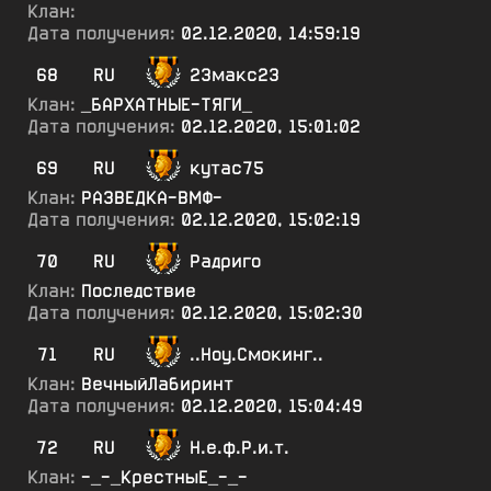
Клан:
Дата получения:
02.12.2020, 14:59:19
68
RU
23макс23
Клан:
_БАРХАТНЫЕ-ТЯГИ_
Дата получения:
02.12.2020, 15:01:02
69
RU
кутас75
Клан:
РАЗВЕДКА-ВМФ-
Дата получения:
02.12.2020, 15:02:19
70
RU
Радриго
Клан:
Последствие
Дата получения:
02.12.2020, 15:02:30
71
RU
..Ноу.Смокинг..
Клан:
ВечныйЛабиринт
Дата получения:
02.12.2020, 15:04:49
72
RU
Н.е.ф.Р.и.т.
Клан:
-_-_КрестныЕ_-_-