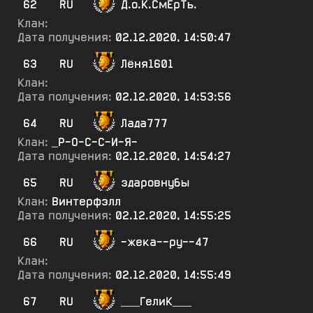
62
RU
Д.о.К.СмЕрТь.
Клан:
Дата получения:
02.12.2020, 14:50:47
63
RU
Лёня1601
Клан:
Дата получения:
02.12.2020, 14:53:56
64
RU
Лада777
Клан:
_Р-О-С-С-И-Я-
Дата получения:
02.12.2020, 14:54:27
65
RU
здаровнубы
Клан:
Винтерфэлл
Дата получения:
02.12.2020, 14:55:25
66
RU
-жека--ру--47
Клан:
Дата получения:
02.12.2020, 14:55:49
67
RU
___ГелиК___