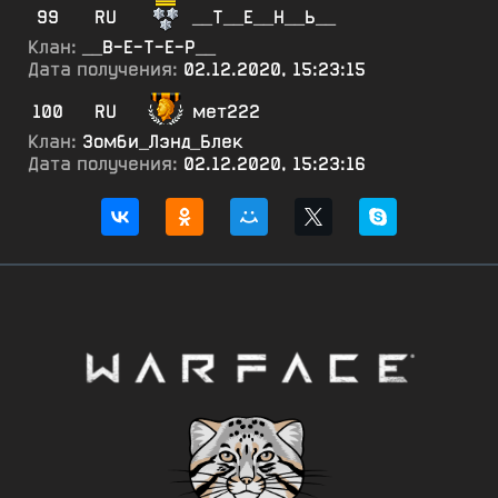
99
RU
__Т__Е__Н__Ь__
Клан:
__В-Е-Т-Е-Р__
Дата получения:
02.12.2020, 15:23:15
100
RU
мет222
Клан:
Зомби_Лэнд_Блек
Дата получения:
02.12.2020, 15:23:16