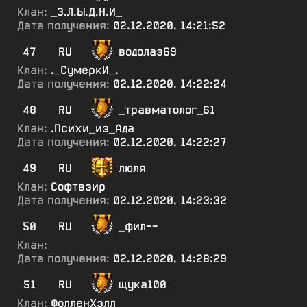
Клан:
_З.Л.Ы.Д.Н.И_
Дата получения:
02.12.2020, 14:21:52
47
RU
водолаз69
Клан:
._СумеркИ_.
Дата получения:
02.12.2020, 14:22:24
48
RU
_травматолог_61
Клан:
.Психи_из_Ада
Дата получения:
02.12.2020, 14:22:27
49
RU
люля
Клан:
Софтвэир
Дата получения:
02.12.2020, 14:23:32
50
RU
_фил--
Клан:
Дата получения:
02.12.2020, 14:28:29
51
RU
щука100
Клан:
ФолленХэлл