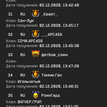
Клан:
Дата получения:
02.12.2020, 13:42:48
31
RU
_Квейт_
Клан:
Сен-Луи
Дата получения:
02.12.2020, 13:45:17
32
RU
___АРС456
Клан:
СОЧИ.АРС456
Дата получения:
02.12.2020, 13:45:30
33
RU
фетбой_слим
Клан:
Дата получения:
02.12.2020, 13:47:28
34
RU
Томми.Ган
Клан:
Игольчатый
Дата получения:
02.12.2020, 13:48:31
35
RU
РэинГард
Клан:
ВАГНЕР.ГРУП
Дата получения:
02.12.2020, 13:51:35