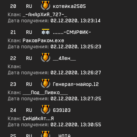
20
RU
котейка2505
Клан:
_-АнАрХиЯ_727-_
Дата получения:
02.12.2020, 13:23:14
21
RU
.......-СМУРФИК-
Клан:
РаковРаком.ехе
Дата получения:
02.12.2020, 13:25:23
22
RU
__4Лен__
Клан:
Дата получения:
02.12.2020, 13:26:27
23
RU
Генерал-майор.12
Клан:
___Под__Пивко___
Дата получения:
02.12.2020, 13:27:25
24
RU
639103
Клан:
СиНдИкАт...Я
Дата получения:
02.12.2020, 13:30:55
25
RU
__НОТА__