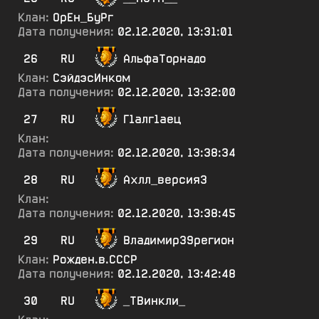
Клан:
ОрЕн_БуРг
Дата получения:
02.12.2020, 13:31:01
26
RU
АльфаТорнадо
Клан:
СэйдэсИнком
Дата получения:
02.12.2020, 13:32:00
27
RU
Г1алг1аец
Клан:
Дата получения:
02.12.2020, 13:38:34
28
RU
Ахлл_версия3
Клан:
Дата получения:
02.12.2020, 13:38:45
29
RU
Владимир39регион
Клан:
Рожден.в.СССР
Дата получения:
02.12.2020, 13:42:48
30
RU
_ТВинкли_