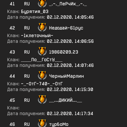
41
RU
_.-._ПеРчИк_.-._
Клан:
Бурятия_03
Дата получения:
02.12.2020, 14:05:46
42
RU
Недодай-61рус
Клан:
-1клеточный-
Дата получения:
02.12.2020, 14:06:56
43
RU
19860209.23
Клан:
____По__ГоСтУ___
Дата получения:
02.12.2020, 14:07:46
44
RU
ЧерныйМарлин
Клан:
-_-ОтГ-740-_-ОтГ
Дата получения:
02.12.2020, 14:15:30
45
RU
__...ДИКИЙ...__
Клан:
Дата получения:
02.12.2020, 14:17:34
46
RU
турбоМо