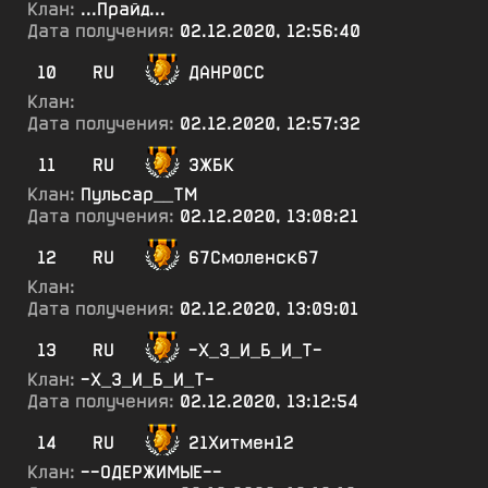
Клан:
...Прайд...
Дата получения:
02.12.2020, 12:56:40
10
RU
ДАНР0СС
Клан:
Дата получения:
02.12.2020, 12:57:32
11
RU
ЗЖБК
Клан:
Пульсар__ТМ
Дата получения:
02.12.2020, 13:08:21
12
RU
67Смоленск67
Клан:
Дата получения:
02.12.2020, 13:09:01
13
RU
-Х_З_И_Б_И_Т-
Клан:
-Х_З_И_Б_И_Т-
Дата получения:
02.12.2020, 13:12:54
14
RU
21Хитмен12
Клан:
--ОДЕРЖИМЫЕ--