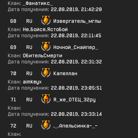
Клан:
_Фанатикс_
Дата получения:
22.08.2019, 21:42:28
68
RU
Извергатель_мглы
Клан:
Не.бойся.Ястобой
Дата получения:
22.08.2019, 22:11:45
69
RU
Ночной_Снайпер_
Клан:
ОбительСмерти
Дата получения:
22.08.2019, 22:31:32
70
RU
Капеллан
Клан:
aimkeyx
Дата получения:
22.08.2019, 23:05:51
71
RU
Я_же_ОТЕЦ_32ру
Клан:
Дата получения:
22.08.2019, 23:33:14
72
RU
._.Апельсинка-_-
Клан: