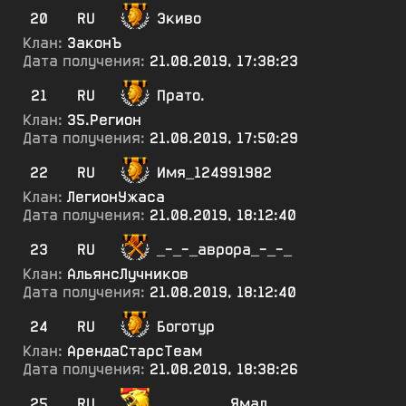
20
RU
Экиво
Клан:
ЗаконЪ
Дата получения:
21.08.2019, 17:38:23
21
RU
Прато.
Клан:
35.Регион
Дата получения:
21.08.2019, 17:50:29
22
RU
Имя_124991982
Клан:
ЛегионУжаса
Дата получения:
21.08.2019, 18:12:40
23
RU
_-_-_аврора_-_-_
Клан:
АльянсЛучников
Дата получения:
21.08.2019, 18:12:40
24
RU
Боготур
Клан:
АрендаСтарсТеам
Дата получения:
21.08.2019, 18:38:26
25
RU
_________Ямал