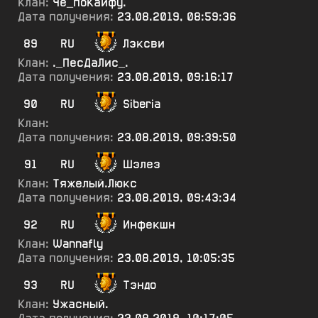
Клан:
Чё_поКайфу.
Дата получения:
23.08.2019, 08:59:36
89
RU
Лэксви
Клан:
._ПесДаЛис_.
Дата получения:
23.08.2019, 09:16:17
90
RU
Siberia
Клан:
Дата получения:
23.08.2019, 09:39:50
91
RU
Шэлез
Клан:
Тяжелый.Люкс
Дата получения:
23.08.2019, 09:43:34
92
RU
Инфекшн
Клан:
Wannafly
Дата получения:
23.08.2019, 10:05:35
93
RU
Тэндо
Клан:
Ужасный.