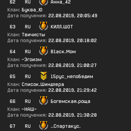
62
RU
Анна_42
Клан:
Буква_Ю
Дата получения:
22.08.2019, 20:05:49
63
RU
КИЛЛ.ШОТ
Клан:
Твичисты
Дата получения:
22.08.2019, 20:18:02
64
RU
В1аск.Мом
Клан:
-Эгоизм
Дата получения:
22.08.2019, 21:00:27
65
RU
15рус_непобедим
Клан:
Список.Шиндлера
Дата получения:
22.08.2019, 21:29:42
66
RU
Богемская.роща
Клан:
-НАШ-
Дата получения:
22.08.2019, 21:30:28
67
RU
..Спартакус.