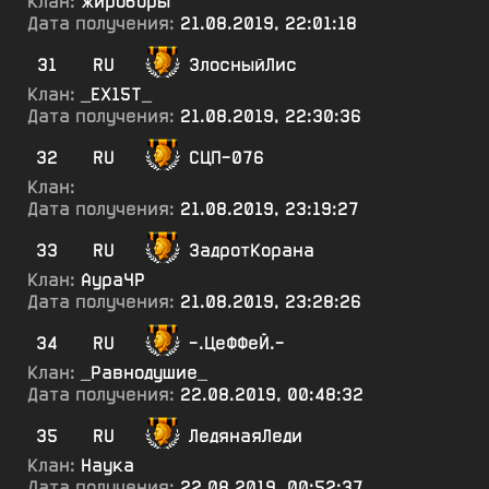
Клан:
жироборы
Дата получения:
21.08.2019, 22:01:18
31
RU
ЗлосныйЛис
Клан:
_ЕХ15Т_
Дата получения:
21.08.2019, 22:30:36
32
RU
СЦП-076
Клан:
Дата получения:
21.08.2019, 23:19:27
33
RU
ЗадротКорана
Клан:
АураЧР
Дата получения:
21.08.2019, 23:28:26
34
RU
-.ЦеФФеЙ.-
Клан:
_Равнодушие_
Дата получения:
22.08.2019, 00:48:32
35
RU
ЛедянаяЛеди
Клан:
Наука
Дата получения:
22.08.2019, 00:52:37