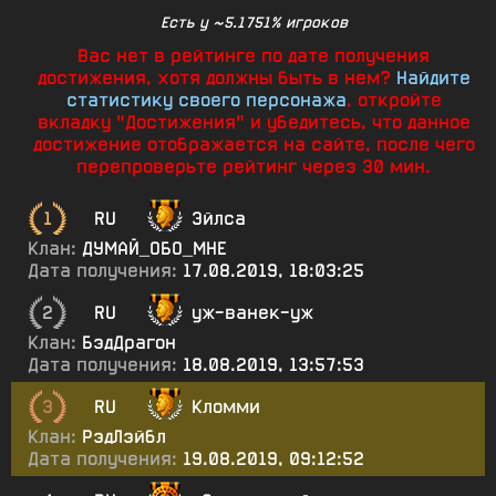
Есть у ~5.1751% игроков
Вас нет в рейтинге по дате получения
достижения, хотя должны быть в нем?
Найдите
статистику своего персонажа
, откройте
вкладку "Достижения" и убедитесь, что данное
достижение отображается на сайте, после чего
перепроверьте рейтинг через 30 мин.
1
RU
Эйлса
Клан:
ДУМАЙ_ОБО_МНЕ
Дата получения:
17.08.2019, 18:03:25
2
RU
уж-ванек-уж
Клан:
БэдДрагон
Дата получения:
18.08.2019, 13:57:53
3
RU
Кломми
Клан:
РэдЛэйбл
Дата получения:
19.08.2019, 09:12:52