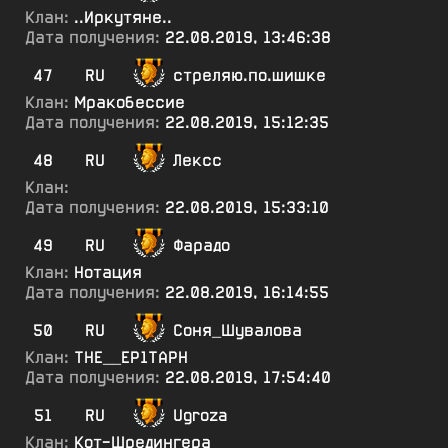
Клан:
..Иркутяне..
Дата получения:
22.08.2019, 13:46:38
47
RU
стреляю.по.шишке
Клан:
Мракобессие
Дата получения:
22.08.2019, 15:12:35
48
RU
Лексс
Клан:
Дата получения:
22.08.2019, 15:33:10
49
RU
Фарадо
Клан:
Нотация
Дата получения:
22.08.2019, 16:14:55
50
RU
Соня_Шувалова
Клан:
ТНЕ__ЕР1ТАРН
Дата получения:
22.08.2019, 17:54:40
51
RU
Ugroza
Клан:
Кот-Шредингера