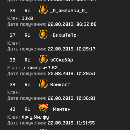
36
RU
_0_ямакаси_0_
Клан:
ODKB
Дата получения:
22.08.2019, 06:32:08
37
RU
-БиФшТеТс-
Клан:
Дата получения:
22.08.2019, 10:25:17
38
RU
эССкобАр
Клан:
_геймеры-7.62_
Дата получения:
22.08.2019, 10:29:51
39
RU
Вэйкэст
Клан:
Дата получения:
22.08.2019, 10:36:01
40
RU
-Мейтен
Клан:
Хочу.Милфу
Дата получения:
22.08.2019, 11:51:55