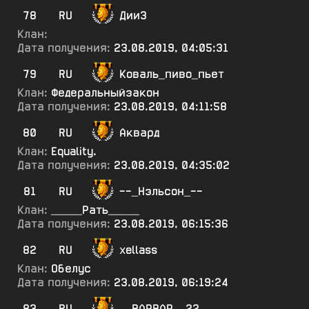
78
RU
Дии3
Клан:
Дата получения:
23.08.2019, 04:05:31
79
RU
Коваль_пиво_пьет
Клан:
Федеральныйзакон
Дата получения:
23.08.2019, 04:11:58
80
RU
Аквард
Клан:
Equality.
Дата получения:
23.08.2019, 04:35:02
81
RU
--_Нэльсон_--
Клан:
_____Рать_____
Дата получения:
23.08.2019, 06:15:36
82
RU
xellass
Клан:
Обелус
Дата получения:
23.08.2019, 06:19:24
83
RU
__ВАРВАР__22