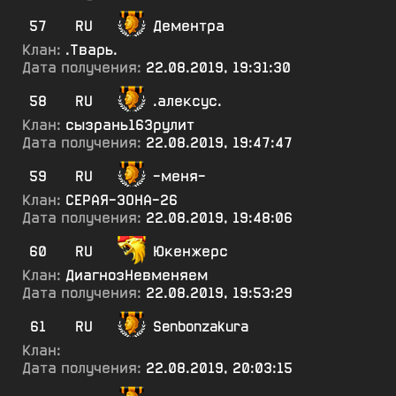
57
RU
Дементра
Клан:
.Тварь.
Дата получения:
22.08.2019, 19:31:30
58
RU
.алексус.
Клан:
сызрань163рулит
Дата получения:
22.08.2019, 19:47:47
59
RU
-меня-
Клан:
СЕРАЯ-ЗОНА-26
Дата получения:
22.08.2019, 19:48:06
60
RU
Юкенжерс
Клан:
ДиагнозНевменяем
Дата получения:
22.08.2019, 19:53:29
61
RU
Senbonzakura
Клан:
Дата получения:
22.08.2019, 20:03:15