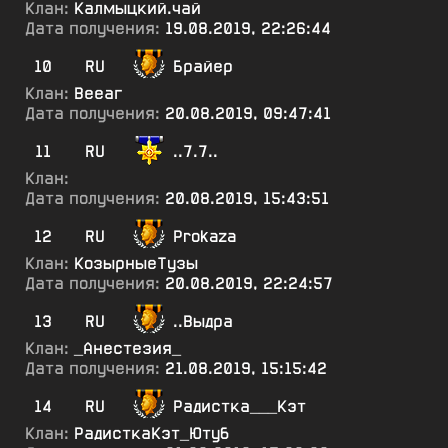
Клан:
Калмыцкий.чай
Дата получения:
19.08.2019, 22:26:44
10
RU
Брайер
Клан:
Вееаг
Дата получения:
20.08.2019, 09:47:41
11
RU
..7.7..
Клан:
Дата получения:
20.08.2019, 15:43:51
12
RU
Prokaza
Клан:
КозырныеТузы
Дата получения:
20.08.2019, 22:24:57
13
RU
..Выдра
Клан:
_Анестезия_
Дата получения:
21.08.2019, 15:15:42
14
RU
Радистка___Кэт
Клан:
РадисткаКэт_Ютуб