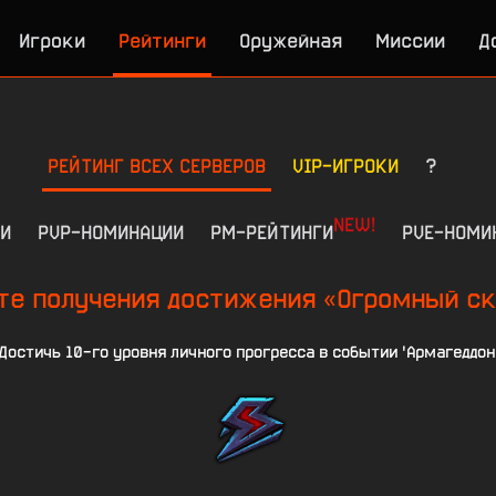
Игроки
Рейтинги
Оружейная
Миссии
Д
РЕЙТИНГ ВСЕХ СЕРВЕРОВ
VIP-ИГРОКИ
?
NEW!
И
PVP-НОМИНАЦИИ
РМ-РЕЙТИНГИ
PVE-НОМИ
те получения достижения «Огромный ск
Достичь 10-го уровня личного прогресса в событии 'Армагеддон