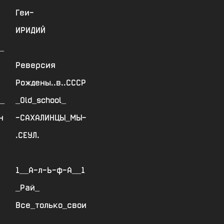
Геи-
ИРИДИЙ
_
Реверсия
Рождены..в..СССР
_
_Old_school_
н
-САХАЛИНЦЫ_МЫ-
.СЕУЛ.
1__А-л-Ь-ф-А__1
_Рай_
Все_только_свои