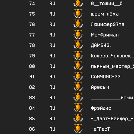
74
RU
0__тоший__0
75
RU
шрам_лёха
76
RU
Люцифер97тв
77
RU
Мс-Фриман
78
RU
ДАМБ4З.
79
RU
Колесо_Человек_
80
RU
пьяный_мастер_
81
RU
САНЧОУС-32
82
RU
Аресыч
83
RU
___________Ярый
84
RU
Фрэйдис
85
RU
-_Дарт-Вайдер_-
86
RU
-eFFecT-