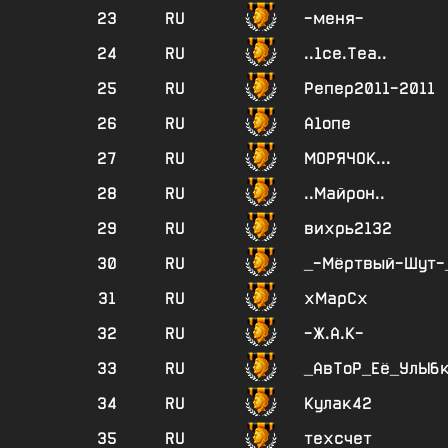
23
RU
-меня-
24
RU
..1се.Теа..
25
RU
Репер2011-2011
26
RU
А1опе
27
RU
МОРЯЧОК...
28
RU
..Майрон..
29
RU
вихрь2132
30
RU
_-Мёртвый-Шут-
31
RU
хМарСх
32
RU
-Ж.А.К-
33
RU
_АвТоР_Её_УлЫб
34
RU
Кулак42
35
RU
техсчет