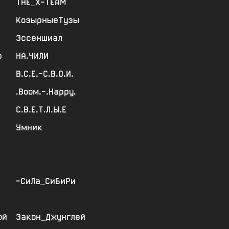
ТНЕ_Х-ТЕАМ
КозырныеТузы
Эссеншиал
р
НА.ЧИЛИ
В.С.Е.-С.В.О.И.
.Воом.-.Нарру.
С.В.Е.Т.Л.Ы.Е
Умник
-СиЛа_СиБиРи
ой
Закон_Джунглей