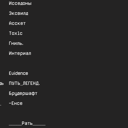
Исседоны
Эксвилд
Асскет
Тох1с
Гниль.
Интериал
Evidence
дь
ПУТЬ_ЛЕГЕНД.
Брудершафт
_
-Енсе
_____Рать_____