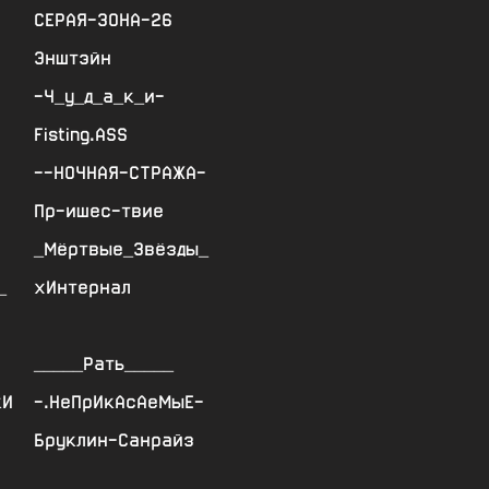
СЕРАЯ-ЗОНА-26
Энштэйн
-Ч_у_д_а_к_и-
Fisting.ASS
--НОЧНАЯ-СТРАЖА-
Пр-ишес-твие
_Мёртвые_Звёзды_
_
хИнтернал
_____Рать_____
кИ
-.НеПрИкАсАеМыЕ-
Бруклин-Санрайз