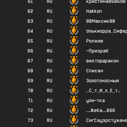
61
RU
кристина060698
62
RU
Hakkon
63
RU
88Максик88
64
RU
Улькиорра_Сифе
65
RU
Ролжив
66
RU
-ПризраК
67
RU
вектордракон
68
RU
Списан
69
RU
Золотоносный
70
RU
..С_т_И_л_Е_т..
71
RU
ули-тка
72
RU
...ЖеКа...666
73
RU
СигСауэрстужам