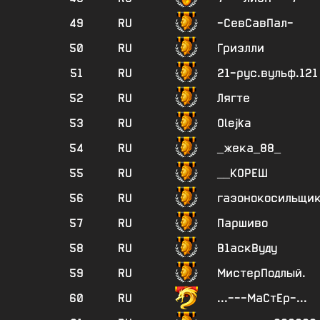
49
RU
-СевСавПал-
50
RU
Гризлли
51
RU
21-рус.вульф.121
52
RU
Лягте
53
RU
Olejka
54
RU
_жека_88_
55
RU
__КОРЕШ
56
RU
газонокосильщи
57
RU
Паршиво
58
RU
В1аскВуду
59
RU
МистерПодлый.
60
RU
...---МаСтЕр-...