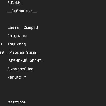
В.О.И.Н.
__Субанутые__
ЦветЫ__СмертИ
Петушары
3
ТруСквад
90
_Жаркая_Зима_
.БРЯНСКИЙ_ФРОНТ.
ДырявоеОЧко
РепулсТМ
Мэттхорн