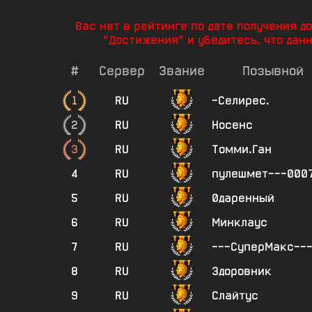
Вас нет в рейтинге по дате получения 
"Достижения" и убедитесь, что дан
#
Сервер
Звание
Позывной
1
RU
-Селирес.
2
RU
Носенс
3
RU
Томми.Ган
4
RU
пулешмет---0007
5
RU
0даренный
6
RU
Минклаус
7
RU
---СуперМакс--
8
RU
Здоровник
9
RU
Слайтус