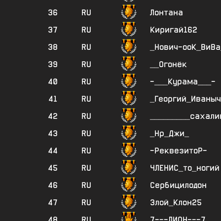
36
RU
Лонтана
37
RU
Киригай162
38
RU
_Нович-ооК_ВиВа
39
RU
__Огонёк
40
RU
-___Курама___-
41
RU
_Георгий_Иваныч
42
RU
_________сахали
43
RU
_Нр_Джи_
44
RU
-РеквезитоР-
45
RU
ЧЛЕНИС_то_ногий
46
RU
Сербицилодон
47
RU
Злой_Клон25
48
RU
7---ЛИОН---7