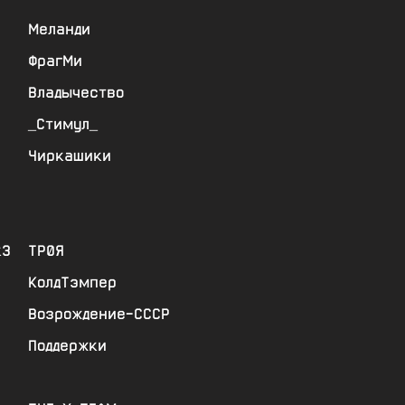
Меланди
ФрагМи
Владычество
_Стимул_
Чиркашики
к3
ТР0Я
КолдТэмпер
Возрождение-СССР
Поддержки