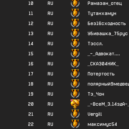
10
RU
Рамазан_отец
11
RU
Тутанхамун
12
RU
Без16сходность
13
RU
Убивашка_75рус
14
RU
Тэссл.
15
RU
_-_Адвокат....
16
RU
_СКА304НИК_
17
RU
Потертость
18
RU
полярный9медве
19
RU
Тэ_Чон
20
RU
_-ВсеМ_3.14здА-
21
RU
Vergill
22
RU
максимус54