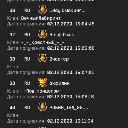
36
RU
..Ноу.Смокинг..
Клан:
ВечныйЛабиринт
Дата получения:
02.12.2020, 15:04:49
37
RU
Н.е.ф.Р.и.т.
Клан:
-_-_КрестныЕ_-_-
Дата получения:
02.12.2020, 15:06:06
38
RU
2честер
Клан:
Дата получения:
02.12.2020, 15:07:01
39
RU
ркфилин
Клан:
_-Под_прицелом-_
Дата получения:
02.12.2020, 15:09:16
40
RU
РОБИН_1УД_95....
Клан:
Дата получения:
02.12.2020, 15:11:34