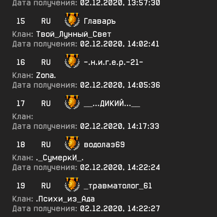
Дата получения:
02.12.2020, 13:57:30
15
RU
Главаръ
Клан:
Твой_Лунный_Свет
Дата получения:
02.12.2020, 14:02:41
16
RU
-.н.и.г.е.р.-21-
Клан:
Zona.
Дата получения:
02.12.2020, 14:05:36
17
RU
__...ДИКИЙ...__
Клан:
Дата получения:
02.12.2020, 14:17:33
18
RU
водолаз69
Клан:
._СумеркИ_.
Дата получения:
02.12.2020, 14:22:24
19
RU
_травматолог_61
Клан:
.Психи_из_Ада
Дата получения:
02.12.2020, 14:22:27