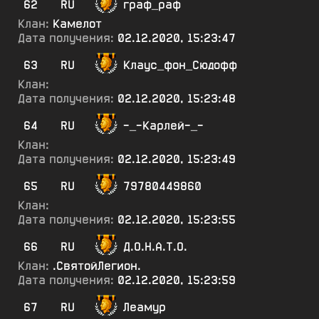
62
RU
граф_раф
Клан:
Камелот
Дата получения:
02.12.2020, 15:23:47
63
RU
Клаус_фон_Сюдофф
Клан:
Дата получения:
02.12.2020, 15:23:48
64
RU
-_-Карлей-_-
Клан:
Дата получения:
02.12.2020, 15:23:49
65
RU
79780449860
Клан:
Дата получения:
02.12.2020, 15:23:55
66
RU
Д.О.Н.А.Т.О.
Клан:
.СвятойЛегион.
Дата получения:
02.12.2020, 15:23:59
67
RU
Леамур