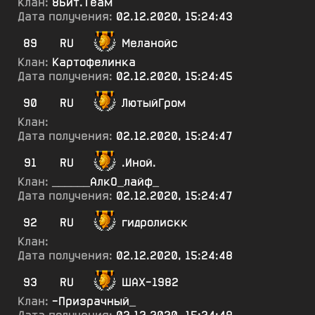
Клан:
8Бит.Теам
Дата получения:
02.12.2020, 15:24:43
89
RU
Меланойс
Клан:
Картофелинка
Дата получения:
02.12.2020, 15:24:45
90
RU
ЛютыйГром
Клан:
Дата получения:
02.12.2020, 15:24:47
91
RU
.Иной.
Клан:
______АлкО_лайф_
Дата получения:
02.12.2020, 15:24:47
92
RU
гидролискк
Клан:
Дата получения:
02.12.2020, 15:24:48
93
RU
ШАХ-1982
Клан:
-Призрачный_