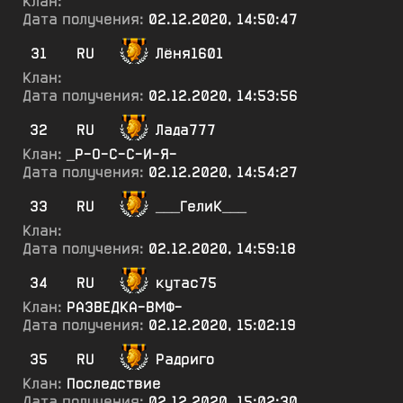
Клан:
Дата получения:
02.12.2020, 14:50:47
31
RU
Лёня1601
Клан:
Дата получения:
02.12.2020, 14:53:56
32
RU
Лада777
Клан:
_Р-О-С-С-И-Я-
Дата получения:
02.12.2020, 14:54:27
33
RU
___ГелиК___
Клан:
Дата получения:
02.12.2020, 14:59:18
34
RU
кутас75
Клан:
РАЗВЕДКА-ВМФ-
Дата получения:
02.12.2020, 15:02:19
35
RU
Радриго
Клан:
Последствие
Дата получения:
02.12.2020, 15:02:30