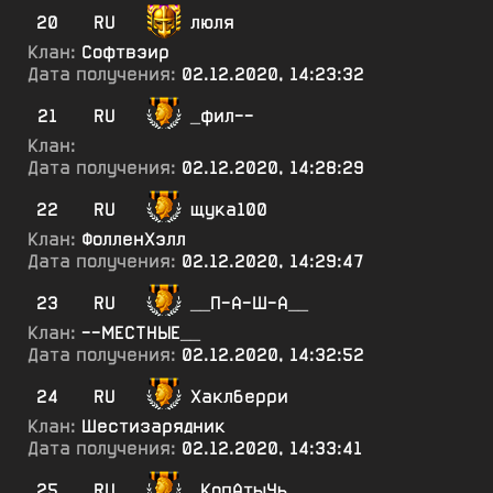
20
RU
люля
Клан:
Софтвэир
Дата получения:
02.12.2020, 14:23:32
21
RU
_фил--
Клан:
Дата получения:
02.12.2020, 14:28:29
22
RU
щука100
Клан:
ФолленХэлл
Дата получения:
02.12.2020, 14:29:47
23
RU
__П-А-Ш-А__
Клан:
--МЕСТНЫЕ__
Дата получения:
02.12.2020, 14:32:52
24
RU
Хаклберри
Клан:
Шестизарядник
Дата получения:
02.12.2020, 14:33:41
25
RU
_КопАтыЧь_