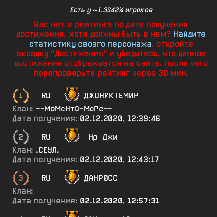
Есть у ~1.3642% игроков
Вас нет в рейтинге по дате получения
достижения, хотя должны быть в нем?
Найдите
статистику своего персонажа
, откройте
вкладку "Достижения" и убедитесь, что данное
достижение отображается на сайте, после чего
перепроверьте рейтинг через 30 мин.
1
RU
ДЖОНИКТЕМИР
Клан:
--МоМеНтО-МоРе--
Дата получения:
02.12.2020, 12:39:46
2
RU
_Нр_Джи_
Клан:
.СЕУЛ.
Дата получения:
02.12.2020, 12:43:17
3
RU
ДАНР0СС
Клан:
Дата получения:
02.12.2020, 12:57:31