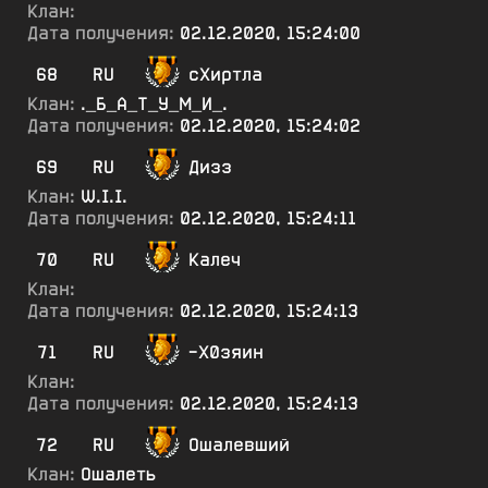
Клан:
Дата получения:
02.12.2020, 15:24:00
68
RU
сХиртла
Клан:
._Б_А_Т_У_М_И_.
Дата получения:
02.12.2020, 15:24:02
69
RU
Дизз
Клан:
W.I.I.
Дата получения:
02.12.2020, 15:24:11
70
RU
Калеч
Клан:
Дата получения:
02.12.2020, 15:24:13
71
RU
-Х0зяин
Клан:
Дата получения:
02.12.2020, 15:24:13
72
RU
Ошалевший
Клан:
Ошалеть