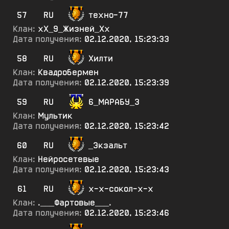
57
RU
техно-77
Клан:
хХ_9_Жизней_Хх
Дата получения:
02.12.2020, 15:23:33
58
RU
Хилти
Клан:
Квадробермен
Дата получения:
02.12.2020, 15:23:39
59
RU
6_МАРАБУ_3
Клан:
Мультик
Дата получения:
02.12.2020, 15:23:42
60
RU
_Экзальт
Клан:
Нейросетевые
Дата получения:
02.12.2020, 15:23:43
61
RU
х-х-сокол-х-х
Клан:
.___Фартовые___.
Дата получения:
02.12.2020, 15:23:46