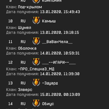
9
RU
компония
Клан:
Под-крылом
Дата получения:
13.01.2020, 15:49:43
10
RU
Камыш
Клан:
Шумел
Дата получения:
13.01.2020, 19:18:15
11
RU
__ВаВанЧела__
Клан:
Оболочка
Дата получения:
14.01.2020, 10:59:31
12
RU
___--ИГАРИ--___
Клан:
-ПРО_Спецна3_МД
Дата получения:
14.01.2020, 11:39:30
13
RU
-Эдуард
Клан:
Элверс
Дата получения:
15.01.2020, 00:13:09
14
RU
Обиус