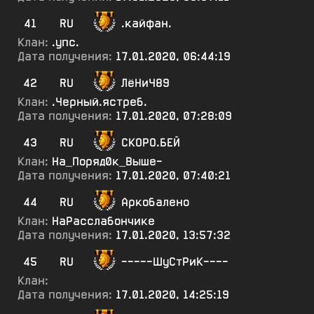
41
RU
.кайфан.
Клан:
.упс.
Дата получения:
17.01.2020, 06:44:19
42
RU
ЛёНиЧ89
Клан:
.Черный.ястреб.
Дата получения:
17.01.2020, 07:28:09
43
RU
СКОРО.БЕЙ
Клан:
На_Поряд0к_Выше-
Дата получения:
17.01.2020, 07:40:21
44
RU
Аркобалено
Клан:
НаРасслабончике
Дата получения:
17.01.2020, 13:57:32
45
RU
-----ШуСтРиК----
Клан:
Дата получения:
17.01.2020, 14:25:19