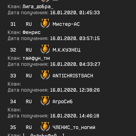
Клан:
Лига_добра_
Дата получения:
16.01.2020, 01:45:33
31
RU
Мистер-АС
Клан:
Фенрис
Дата получения:
16.01.2020, 03:57:15
32
RU
М.К.КУЗНЕЦ
Клан:
тайфун_тм
Дата получения:
16.01.2020, 04:33:27
33
RU
ANTICHRISTSACH
Клан:
Дата получения:
16.01.2020, 12:38:26
34
RU
АгроСиб
Клан:
Дата получения:
16.01.2020, 14:46:18
35
RU
ЧЛЕНИС_то_ногий
Клан:
1__А-л-Ь-ф-А__1