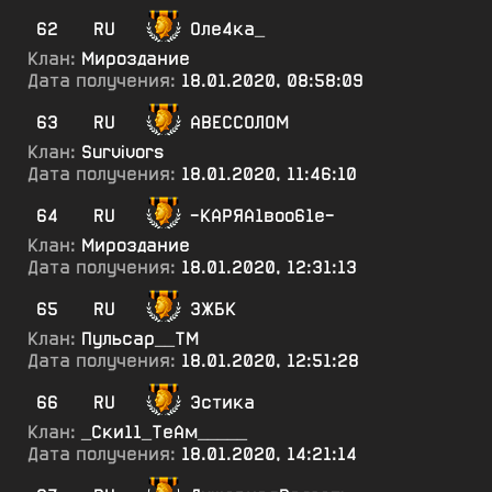
62
RU
Оле4ка_
Клан:
Мироздание
Дата получения:
18.01.2020, 08:58:09
63
RU
АВЕССОЛОМ
Клан:
Survivors
Дата получения:
18.01.2020, 11:46:10
64
RU
-КАРЯА1воо61е-
Клан:
Мироздание
Дата получения:
18.01.2020, 12:31:13
65
RU
ЗЖБК
Клан:
Пульсар__ТМ
Дата получения:
18.01.2020, 12:51:28
66
RU
Эстика
Клан:
_Ски11_ТеАм_____
Дата получения:
18.01.2020, 14:21:14