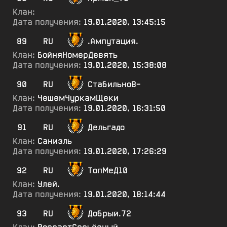
Клан:
Дата получения:
19.01.2020, 13:45:15
89
RU
.Ампутация.
Клан:
БойняНомерДевять
Дата получения:
19.01.2020, 15:38:08
90
RU
СтабильноВ-
Клан:
ЧешемЧуркамЩеки
Дата получения:
19.01.2020, 16:31:50
91
RU
Дельгадо
Клан:
Саниэль
Дата получения:
19.01.2020, 17:26:29
92
RU
ТопМеД10
Клан:
Улей.
Дата получения:
19.01.2020, 18:14:44
93
RU
Добрый.72