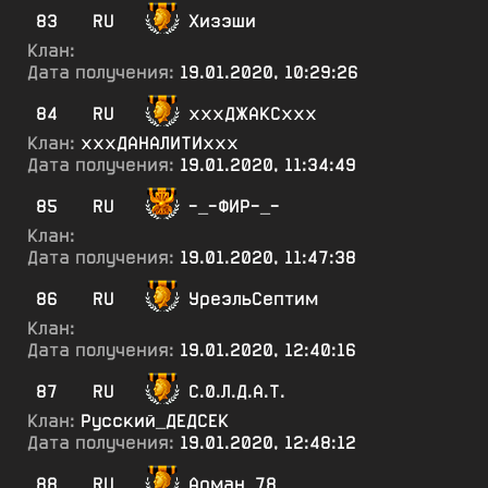
83
RU
Хизэши
Клан:
Дата получения:
19.01.2020, 10:29:26
84
RU
хххДЖАКСххх
Клан:
хххДАНАЛИТИххх
Дата получения:
19.01.2020, 11:34:49
85
RU
-_-ФИР-_-
Клан:
Дата получения:
19.01.2020, 11:47:38
86
RU
УреэльСептим
Клан:
Дата получения:
19.01.2020, 12:40:16
87
RU
С.0.Л.Д.А.Т.
Клан:
Русский_ДЕДСЕК
Дата получения:
19.01.2020, 12:48:12
88
RU
Арман_78