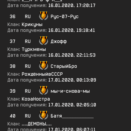
Дата получения:
16.01.2020, 17:20:17
36
RU
Рус-07-Рус
Клан:
Крикуны
Дата получения:
16.01.2020, 19:18:41
37
RU
Джофф
Клан:
Туркмены
Дата получения:
16.01.2020, 22:11:53
38
RU
СтарыйБро
Клан:
РождённыйвСССР
Дата получения:
17.01.2020, 00:13:09
39
RU
мы-и-снова-мы
Клан:
КозаНостра
Дата получения:
17.01.2020, 02:05:10
40
RU
Батя____________
Клан:
....ДЕМОНЫ....
Дата получения:
17.01.2020, 06:07:11