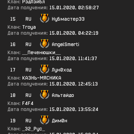
Клан:
РэдЛэйбл
Дата получения:
15.01.2020, 02:58:27
15
RU
Нубмастер33
Клан:
Тгоуа
Дата получения:
15.01.2020, 04:22:19
16
RU
AngelSmerti
Клан:
__Печенюшки__
Дата получения:
15.01.2020, 11:41:37
17
RU
Лун0ход
Клан:
КАЗНЬ-МЯСНИКА
Дата получения:
15.01.2020, 12:45:13
18
RU
Альтайдо
Клан:
F4F4
Дата получения:
15.01.2020, 13:55:24
19
RU
Дим0н
Клан:
_32_Рус_