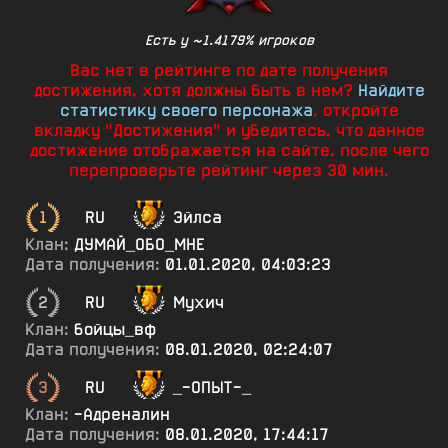
Есть у ~1.4179% игроков
Вас нет в рейтинге по дате получения
достижения, хотя должны быть в нем?
Найдите
статистику своего персонажа
, откройте
вкладку "Достижения" и убедитесь, что данное
достижение отображается на сайте, после чего
перепроверьте рейтинг через 30 мин.
1
RU
Эйлса
Клан:
ДУМАЙ_ОБО_МНЕ
Дата получения:
01.01.2020, 04:03:23
2
RU
Мухич
Клан:
бойцы_вф
Дата получения:
08.01.2020, 02:24:07
3
RU
_-ОПЫТ-_
Клан:
-Адреналин
Дата получения:
08.01.2020, 17:44:17