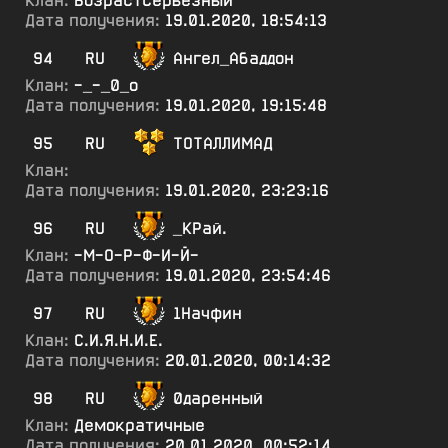
Клан:
ВозрастСерьёзный
Дата получения:
19.01.2020, 18:54:13
94
RU
Ангел_Абаддон
Клан:
-_-_0_о
Дата получения:
19.01.2020, 19:15:48
95
RU
ТОТАЛЛИМАД
Клан:
Дата получения:
19.01.2020, 23:23:16
96
RU
_КРай.
Клан:
-М-О-Р-Ф-И-Й-
Дата получения:
19.01.2020, 23:54:46
97
RU
1Начфин
Клан:
С.И.Я.Н.И.Е.
Дата получения:
20.01.2020, 00:14:32
98
RU
0даренный
Клан:
Демократичные
Дата получения:
20.01.2020, 00:52:14