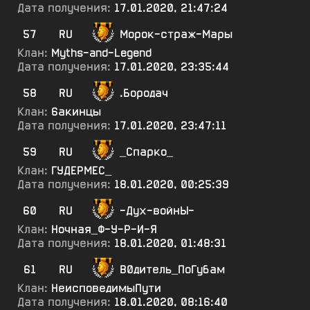
Дата получения:
17.01.2020, 21:47:24
57
RU
Морок-страж-Мары
Клан:
Myths-and-Legend
Дата получения:
17.01.2020, 23:35:44
58
RU
.Бородач
Клан:
6акинцы
Дата получения:
17.01.2020, 23:47:11
59
RU
_Спарко_
Клан:
ГУДЕРМЕС_
Дата получения:
18.01.2020, 00:25:39
60
RU
-Дух-войнЫ-
Клан:
Ночная_Ф-У-Р-И-Я
Дата получения:
18.01.2020, 01:48:31
61
RU
В0дитель_ПоГубам
Клан:
НеисповедимыПути
Дата получения:
18.01.2020, 08:16:40