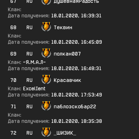
67
RU
ДушевнаяРадость
Клан:
Дата получения:
18.01.2020, 16:39:31
68
RU
Теквин
Клан:
Дата получения:
18.01.2020, 16:45:09
69
RU
полкан007
Клан:
-Я.М.А.Л-
Дата получения:
18.01.2020, 16:48:31
70
RU
Красавчик
Клан:
ExcelIent
Дата получения:
18.01.2020, 17:53:49
71
RU
паблоэскобар22
Клан:
Дата получения:
18.01.2020, 18:35:38
72
RU
_ШИ3ИК_