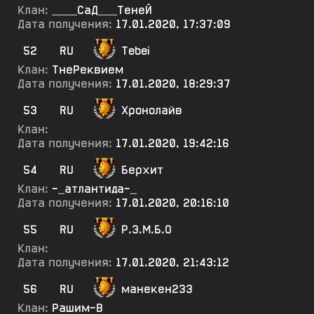
Клан:
____СаД___ТенеЙ
Дата получения:
17.01.2020, 17:37:09
52
RU
Tebei
Клан:
ТнеРеквием
Дата получения:
17.01.2020, 18:29:37
53
RU
Хронолайв
Клан:
Дата получения:
17.01.2020, 19:42:16
54
RU
Берхит
Клан:
-_атлантида-_
Дата получения:
17.01.2020, 20:16:10
55
RU
Р.Э.М.Б.О
Клан:
Дата получения:
17.01.2020, 21:43:12
56
RU
манекен233
Клан:
Рашим-В