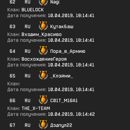
62
RU
Nagi
Клан:
BLUELOCK
Дата получения:
10.04.2019, 18:14:41
63
RU
Кутакбаш
Клан:
Входим_Красиво
Дата получения:
10.04.2019, 18:14:41
64
RU
Пора_в_Армию
Клан:
ВосхождениеГероя
Дата получения:
10.04.2019, 18:14:41
65
RU
_Клэйми_
Клан:
Дата получения:
10.04.2019, 18:14:41
66
RU
С01Т_М16А1
Клан:
ТНЕ_Х-ТЕАМ
Дата получения:
10.04.2019, 18:14:42
67
RU
Дэдпул22