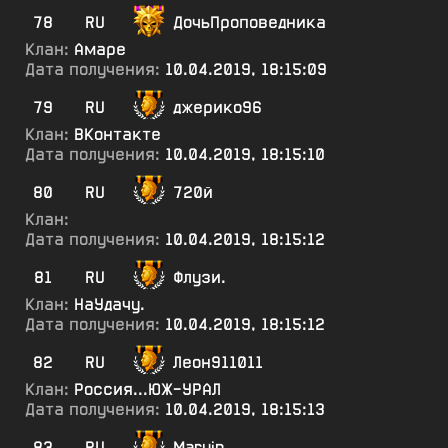
78
RU
ДочьПроповедника
Клан:
Амаре
Дата получения:
10.04.2019, 18:15:09
79
RU
джерико96
Клан:
ВКонтакте
Дата получения:
10.04.2019, 18:15:10
80
RU
720й
Клан:
Дата получения:
10.04.2019, 18:15:12
81
RU
Флузи.
Клан:
НаУдачу.
Дата получения:
10.04.2019, 18:15:12
82
RU
Леон911011
Клан:
Россия...ЮЖ-УРАЛ
Дата получения:
10.04.2019, 18:15:13
83
RU
Marvin