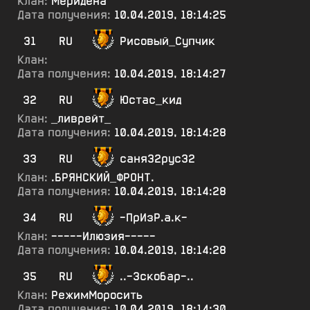
Клан:
Меридена
Дата получения:
10.04.2019, 18:14:25
31
RU
Рисовый_Супчик
Клан:
Дата получения:
10.04.2019, 18:14:27
32
RU
Юстас_кид
Клан:
_ливрейт_
Дата получения:
10.04.2019, 18:14:28
33
RU
саня32рус32
Клан:
.БРЯНСКИЙ_ФРОНТ.
Дата получения:
10.04.2019, 18:14:28
34
RU
-ПрИзР.а.к-
Клан:
-----Илюзия-----
Дата получения:
10.04.2019, 18:14:28
35
RU
..-3скобар-..
Клан:
РежимМоросить
Дата получения:
10.04.2019, 18:14:30