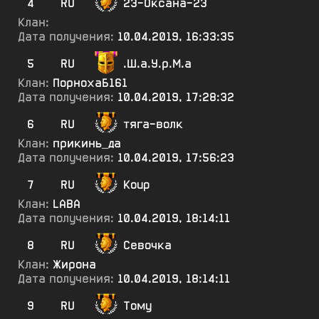
4
RU
23-Оксана-23
Клан:
Дата получения:
10.04.2019, 16:33:35
5
RU
.Ш.а.У.р.М.а
Клан:
ПорнохаБ161
Дата получения:
10.04.2019, 17:28:32
6
RU
тяга-волк
Клан:
прикинь_да
Дата получения:
10.04.2019, 17:56:23
7
RU
Koup
Клан:
LABA
Дата получения:
10.04.2019, 18:14:11
8
RU
Севочка
Клан:
Жирона
Дата получения:
10.04.2019, 18:14:11
9
RU
Тому