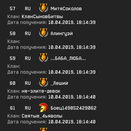
57
RU
МитяСоколов
Клан:
КланСыновБитвы
Дата получения:
10.04.2019, 18:14:39
58
RU
Алингуэй
Клан:
Дата получения:
10.04.2019, 18:14:39
59
RU
...БАБА_ЛЮБА...
Клан:
Дата получения:
10.04.2019, 18:14:39
60
RU
_Леший
Клан:
не-злите-девок
Дата получения:
10.04.2019, 18:14:40
61
RU
Боец149852429062
Клан:
Святые_4ьяволы
Дата получения:
10.04.2019, 18:14:40