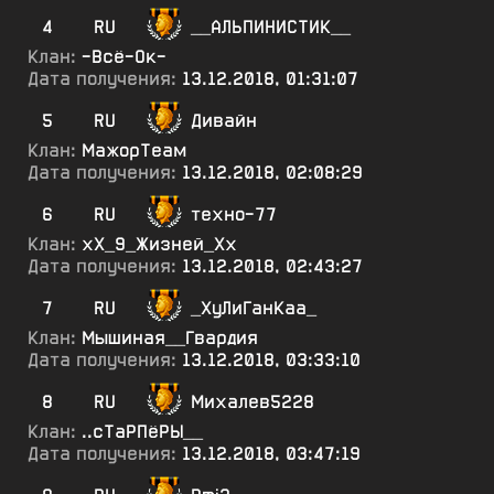
4
RU
__АЛЬПИНИСТИК__
Клан:
-Всё-Ок-
Дата получения:
13.12.2018, 01:31:07
5
RU
Дивайн
Клан:
МажорТеам
Дата получения:
13.12.2018, 02:08:29
6
RU
техно-77
Клан:
хХ_9_Жизней_Хх
Дата получения:
13.12.2018, 02:43:27
7
RU
_ХуЛиГанКаа_
Клан:
Мышиная__Гвардия
Дата получения:
13.12.2018, 03:33:10
8
RU
Михалев5228
Клан:
..сТаРПёРЫ__
Дата получения:
13.12.2018, 03:47:19