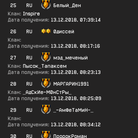
25
RU
Белый_Ден
Клан:
Inspire
Дата получения:
13.12.2018, 07:39:14
26
RU
0диссей
Клан:
Дата получения:
13.12.2018, 08:17:16
27
RU
мэд_меченый
Клан:
Пысок_Тапаксем
Дата получения:
13.12.2018, 08:23:13
28
RU
МАРГАРИН1991
Клан:
_АдСкИе-М0нСтРы_
Дата получения:
13.12.2018, 08:25:09
29
RU
_-АмФеТаМиН-_
Клан:
Дата получения:
13.12.2018, 08:34:12
30
RU
ПророкРоман