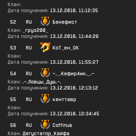
Клан:
Дата получения:
13.12.2018, 11:12:35
52
RU
Бенефист
Клан:
_груз200_
Дата получения:
13.12.2018, 11:44:26
53
RU
КоТ_ен_ОК
Клан:
Дата получения:
13.12.2018, 11:55:27
54
RU
-._.Кефир4ик._.-
Клан:
.-.Ловцы_Душ.-.
Дата получения:
13.12.2018, 12:13:12
55
RU
кенттавр
Клан:
Дата получения:
13.12.2018, 12:34:45
56
RU
Coffinus
Клан:
Дегустатор_Кайфа