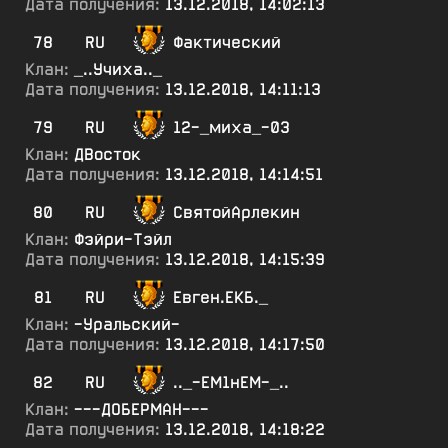
Дата получения:
13.12.2018, 14:02:13
78
RU
Фактический
Клан:
_..Учиха.._
Дата получения:
13.12.2018, 14:11:13
79
RU
12-_миха_-03
Клан:
ДВосток
Дата получения:
13.12.2018, 14:14:51
80
RU
СвятойАрлекин
Клан:
Фэйри-Тэйл
Дата получения:
13.12.2018, 14:15:39
81
RU
Евген.ЕКБ._
Клан:
-Уральский-
Дата получения:
13.12.2018, 14:17:50
82
RU
.._-ЕМ1нЕМ-_..
Клан:
---ДОБЕРМАН---
Дата получения:
13.12.2018, 14:18:22