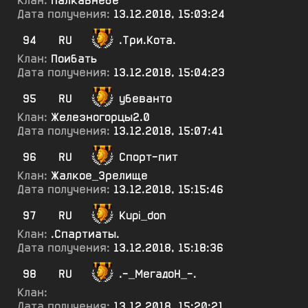
Клан:
ПалкаВнебе
Дата получения:
13.12.2018, 15:03:24
94
RU
.Три.Кота.
Клан:
Поибать
Дата получения:
13.12.2018, 15:04:23
95
RU
убеванто
Клан:
Железногорцы2.0
Дата получения:
13.12.2018, 15:07:41
96
RU
Спорт-пит
Клан:
Жалкое_3релище
Дата получения:
13.12.2018, 15:15:46
97
RU
Kupi_don
Клан:
.Спартиаты.
Дата получения:
13.12.2018, 15:18:36
98
RU
.-_МегадоН_-.
Клан:
Дата получения:
13.12.2018, 15:20:21