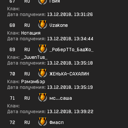
67
RU
Гойя
Клан:
Дата получения:
13.12.2018, 13:31:26
68
RU
Vzakone
Клан:
Нотация
Дата получения:
13.12.2018, 13:34:44
69
RU
_РоберТТо_БадЖо_
Клан:
_JuvenTus_
Дата получения:
13.12.2018, 13:35:18
70
RU
ЖЕНЬКА-САХАЛИН
Клан:
Рэмэмбэр
Дата получения:
13.12.2018, 13:35:19
71
RU
мс...саша
Клан:
Дата получения:
13.12.2018, 13:39:22
72
RU
Фиасп