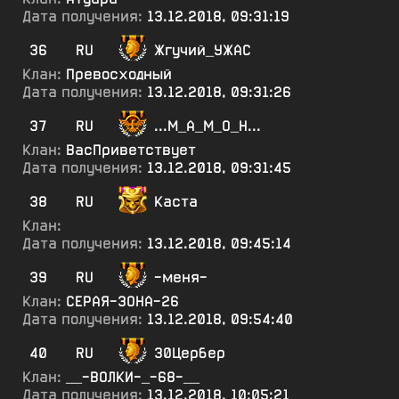
Дата получения:
13.12.2018, 09:31:19
36
RU
Жгучий_УЖАС
Клан:
Превосходный
Дата получения:
13.12.2018, 09:31:26
37
RU
...М_А_М_О_Н...
Клан:
ВасПриветствует
Дата получения:
13.12.2018, 09:31:45
38
RU
Каста
Клан:
Дата получения:
13.12.2018, 09:45:14
39
RU
-меня-
Клан:
СЕРАЯ-ЗОНА-26
Дата получения:
13.12.2018, 09:54:40
40
RU
30Цербер
Клан:
__-ВОЛКИ-_-68-__
Дата получения:
13.12.2018, 10:05:21