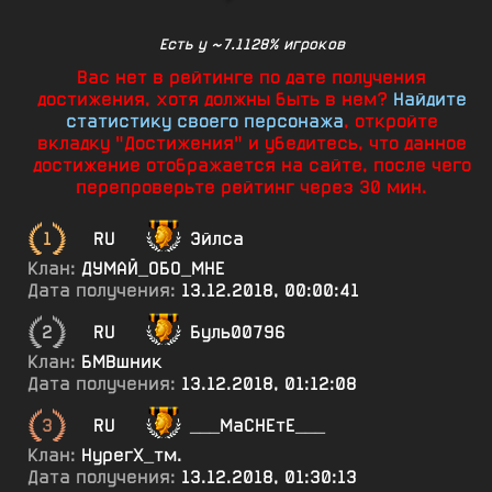
Есть у ~7.1128% игроков
Вас нет в рейтинге по дате получения
достижения, хотя должны быть в нем?
Найдите
статистику своего персонажа
, откройте
вкладку "Достижения" и убедитесь, что данное
достижение отображается на сайте, после чего
перепроверьте рейтинг через 30 мин.
1
RU
Эйлса
Клан:
ДУМАЙ_ОБО_МНЕ
Дата получения:
13.12.2018, 00:00:41
2
RU
Буль00796
Клан:
БМВшник
Дата получения:
13.12.2018, 01:12:08
3
RU
___МаСНЕтЕ___
Клан:
НурегХ_тм.
Дата получения:
13.12.2018, 01:30:13