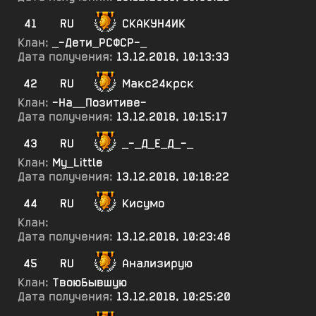
41
RU
СКАКУН4ИК
Клан:
_-Дети_РСФСР-_
Дата получения:
13.12.2018, 10:13:33
42
RU
Макс24крск
Клан:
-На__Позитиве-
Дата получения:
13.12.2018, 10:15:17
43
RU
_-_Д_Е_Д_-_
Клан:
My_Little
Дата получения:
13.12.2018, 10:18:22
44
RU
Кисумо
Клан:
Дата получения:
13.12.2018, 10:23:48
45
RU
Анализирую
Клан:
ТвоюБывшую
Дата получения:
13.12.2018, 10:25:20