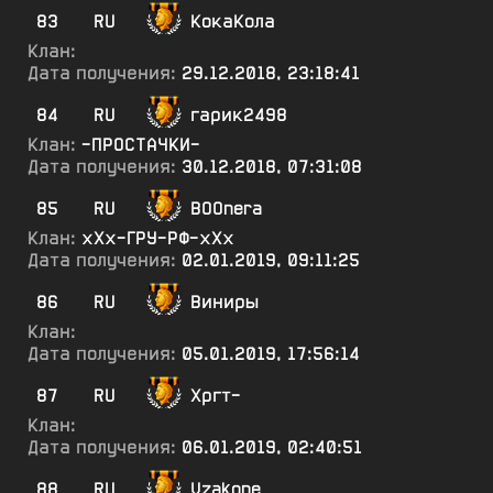
83
RU
КокаКола
Клан:
Дата получения:
29.12.2018, 23:18:41
84
RU
гарик2498
Клан:
-ПРОСТАЧКИ-
Дата получения:
30.12.2018, 07:31:08
85
RU
BOOnera
Клан:
хХх-ГРУ-РФ-хХх
Дата получения:
02.01.2019, 09:11:25
86
RU
Виниры
Клан:
Дата получения:
05.01.2019, 17:56:14
87
RU
Хргт-
Клан:
Дата получения:
06.01.2019, 02:40:51
88
RU
Vzakone