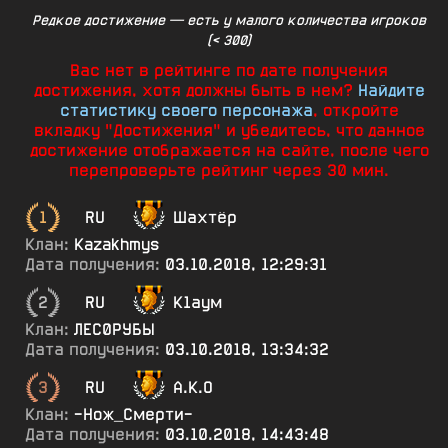
Редкое достижение — есть у малого количества игроков
(< 300)
Вас нет в рейтинге по дате получения
достижения, хотя должны быть в нем?
Найдите
статистику своего персонажа
, откройте
вкладку "Достижения" и убедитесь, что данное
достижение отображается на сайте, после чего
перепроверьте рейтинг через 30 мин.
1
RU
Шахтёр
Клан:
Kazakhmys
Дата получения:
03.10.2018, 12:29:31
2
RU
К1аум
Клан:
ЛЕС0РУБЫ
Дата получения:
03.10.2018, 13:34:32
3
RU
А.К.О
Клан:
-Нож_Смерти-
Дата получения:
03.10.2018, 14:43:48