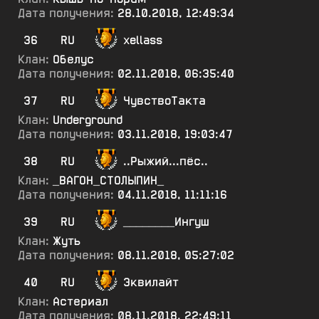
Дата получения:
28.10.2018, 12:49:34
36
RU
xellass
Клан:
Обелус
Дата получения:
02.11.2018, 06:35:40
37
RU
ЧувствоТакта
Клан:
Underground
Дата получения:
03.11.2018, 19:03:47
38
RU
..Рыжий...пёс..
Клан:
_ВАГОН_СТОЛЫПИН_
Дата получения:
04.11.2018, 11:11:16
39
RU
________Ингуш
Клан:
Жуть
Дата получения:
08.11.2018, 05:27:02
40
RU
Эквилайт
Клан:
Астериал
Дата получения:
08.11.2018, 22:49:11