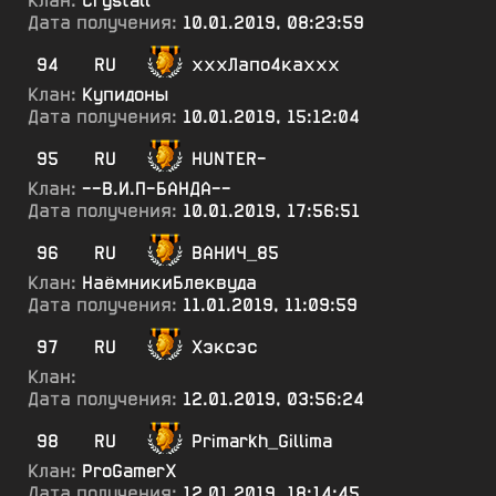
Клан:
Crystall
Дата получения:
10.01.2019, 08:23:59
94
RU
хххЛапо4каххх
Клан:
Купидоны
Дата получения:
10.01.2019, 15:12:04
95
RU
HUNTER-
Клан:
--В.И.П-БАНДА--
Дата получения:
10.01.2019, 17:56:51
96
RU
ВАНИЧ_85
Клан:
НаёмникиБлеквуда
Дата получения:
11.01.2019, 11:09:59
97
RU
Хэксэс
Клан:
Дата получения:
12.01.2019, 03:56:24
98
RU
Primarkh_Gillima
Клан:
ProGamerX
Дата получения:
12.01.2019, 18:14:45