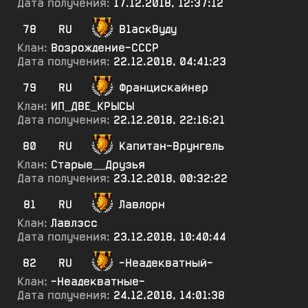
Дата получения:
17.12.2018, 12:37:12
78
RU
В1аскВуду
Клан:
Возрождение-СССР
Дата получения:
22.12.2018, 04:41:23
79
RU
Францискайнер
Клан:
ИП_ДВЕ_КРЫСЫ
Дата получения:
22.12.2018, 22:16:21
80
RU
Капитан-Врунгель
Клан:
Старые__Друзья
Дата получения:
23.12.2018, 00:32:22
81
RU
Лавлорн
Клан:
Лавлэсс
Дата получения:
23.12.2018, 10:40:44
82
RU
-Неадекватный-
Клан:
-Неадекватные-
Дата получения:
24.12.2018, 14:01:38