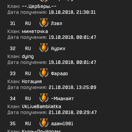
Клан:
--.Церберы.--
Дата получения:
18.10.2018, 21:38:31
31
RU
Лэвл
Клан:
минеточка
Дата получения:
19.10.2018, 00:01:47
32
RU
Аурих
Клан:
dying
Дата получения:
19.10.2018, 00:01:47
33
RU
Фарадо
Клан:
Нотация
Дата получения:
21.10.2018, 13:25:09
34
RU
-Миднайт
Клан:
VkLiveBambiletka
Дата получения:
21.10.2018, 20:29:47
35
RU
адам1981
Клан:
Кышь-По-Норам