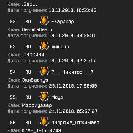
Клан:
.5ех...
Дата получения:
18.11.2018, 10:59:45
52
RU
-Хардкор
Клан:
DespiteDeath
Дата получения:
19.11.2018, 00:25:11
53
RU
лиштва
Клан:
.РУССИЧИ.
Дата получения:
19.11.2018, 02:21:17
54
RU
7__-Никитос-__7
Клан:
Зкибастуз
Дата получения:
23.11.2018, 17:56:09
55
RU
Моуд
Клан:
Мэрриуэзер
Дата получения:
24.11.2018, 05:57:27
56
RU
Андрюха_Отжимает
Клан:
Клан_121710743