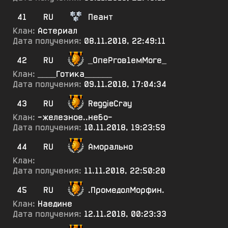
41
RU
Пеант
Клан:
Астериал
Дата получения:
08.11.2018, 22:49:11
42
RU
_ОпеРгов1емМоге_
Клан:
____Готика______
Дата получения:
09.11.2018, 17:04:34
43
RU
ReggieCray
Клан:
-железное..небо-
Дата получения:
10.11.2018, 19:23:59
44
RU
Аморально
Клан:
Дата получения:
11.11.2018, 22:50:20
45
RU
.ПромедолМорфин.
Клан:
Наедине
Дата получения:
12.11.2018, 00:23:33