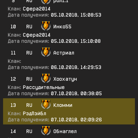
9
RU
рол1.1
Клан:
Сфера2014
Дата получения:
05.10.2018, 15:08:53
10
RU
Инко55
Клан:
Сфера2014
Дата получения:
05.10.2018, 15:10:08
11
RU
Астриал
Клан:
Дата получения:
06.10.2018, 14:29:53
12
RU
Хоохатун
Клан:
Рассудительные
Дата получения:
07.10.2018, 00:38:05
13
RU
Кломми
Клан:
РэдЛэйбл
Дата получения:
07.10.2018, 02:09:26
14
RU
Обнаглел