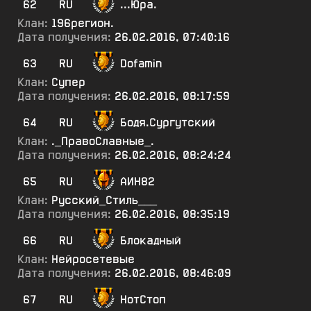
62
RU
...Юра.
Клан:
196регион.
Дата получения:
26.02.2016, 07:40:16
63
RU
Dofamin
Клан:
Супер
Дата получения:
26.02.2016, 08:17:59
64
RU
Бодя.Сургутский
Клан:
._ПравоСлавные_.
Дата получения:
26.02.2016, 08:24:24
65
RU
АИН82
Клан:
Русский_Стиль___
Дата получения:
26.02.2016, 08:35:19
66
RU
Блокадный
Клан:
Нейросетевые
Дата получения:
26.02.2016, 08:46:09
67
RU
НотСтоп