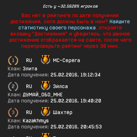
Есть у ~32.5628% игроков
Вас нет в рейтинге по дате получения
достижения, хотя должны быть в нем?
Найдите
статистику своего персонажа
, откройте
вкладку "Достижения" и убедитесь, что данное
достижение отображается на сайте, после чего
перепроверьте рейтинг через 30 мин.
1
RU
МС-Серёга
Клан:
Элита
Дата получения:
25.02.2016, 19:12:34
2
RU
Эйлса
Клан:
ДУМАЙ_ОБО_МНЕ
Дата получения:
25.02.2016, 19:40:20
3
RU
Шахтёр
Клан:
Kazakhmys
Дата получения:
25.02.2016, 20:45:53