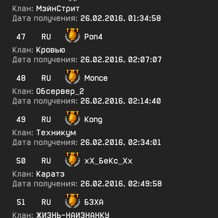
Клан:
МэйнСтрит
Дата получения:
26.02.2016, 01:34:58
47
RU
Pon4
Клан:
Кровью
Дата получения:
26.02.2016, 02:07:07
48
RU
Monce
Клан:
Обсервер_2
Дата получения:
26.02.2016, 02:14:40
49
RU
Kong
Клан:
Техникум
Дата получения:
26.02.2016, 02:34:01
50
RU
хХ_БеКс_Хх
Клан:
Каратэ
Дата получения:
26.02.2016, 02:49:58
51
RU
БЗХА
Клан:
ЖИЗНЬ-НАИЗНАНКУ