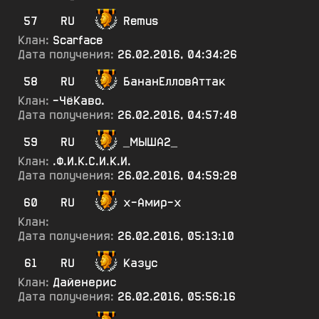
57
RU
Remus
Клан:
Scarface
Дата получения:
26.02.2016, 04:34:26
58
RU
БананЕлловАттак
Клан:
-ЧёКаво.
Дата получения:
26.02.2016, 04:57:48
59
RU
_МЫША2_
Клан:
.Ф.И.К.С.И.К.И.
Дата получения:
26.02.2016, 04:59:28
60
RU
х-Амир-х
Клан:
Дата получения:
26.02.2016, 05:13:10
61
RU
Казус
Клан:
Дайенерис
Дата получения:
26.02.2016, 05:56:16