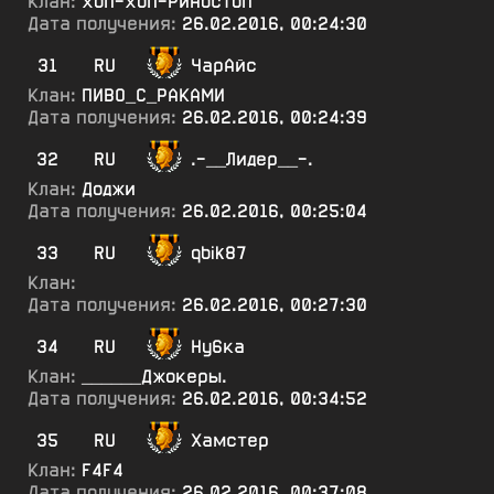
Клан:
хоп-хоп-Риностоп
Дата получения:
26.02.2016, 00:24:30
31
RU
ЧарАйс
Клан:
ПИВО_С_РАКАМИ
Дата получения:
26.02.2016, 00:24:39
32
RU
.-__Лидер__-.
Клан:
Доджи
Дата получения:
26.02.2016, 00:25:04
33
RU
qbik87
Клан:
Дата получения:
26.02.2016, 00:27:30
34
RU
Ну6ка
Клан:
______Джокеры.
Дата получения:
26.02.2016, 00:34:52
35
RU
Хамстер
Клан:
F4F4
Дата получения:
26.02.2016, 00:37:08