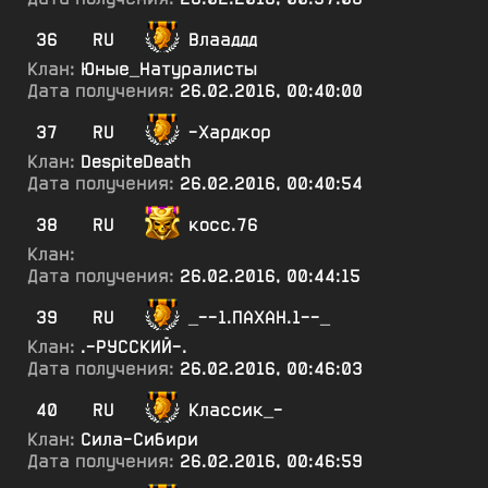
36
RU
Влааддд
Клан:
Юные_Натуралисты
Дата получения:
26.02.2016, 00:40:00
37
RU
-Хардкор
Клан:
DespiteDeath
Дата получения:
26.02.2016, 00:40:54
38
RU
косс.76
Клан:
Дата получения:
26.02.2016, 00:44:15
39
RU
_--1.ПАХАН.1--_
Клан:
.-РУССКИЙ-.
Дата получения:
26.02.2016, 00:46:03
40
RU
Классик_-
Клан:
Сила-Сибири
Дата получения:
26.02.2016, 00:46:59