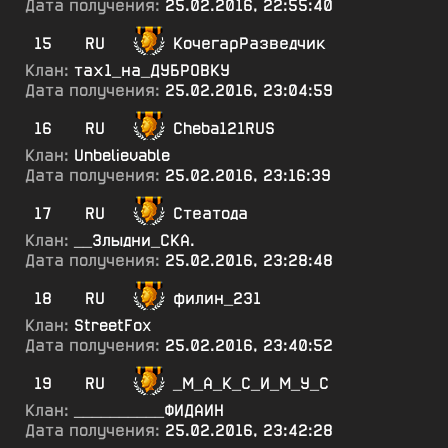
Дата получения:
25.02.2016, 22:55:40
15
RU
КочегарРазведчик
Клан:
тах1_на_ДУБРОВКУ
Дата получения:
25.02.2016, 23:04:59
16
RU
Cheba121RUS
Клан:
Unbelievable
Дата получения:
25.02.2016, 23:16:39
17
RU
Стеатода
Клан:
__Злыдни_СКА.
Дата получения:
25.02.2016, 23:28:48
18
RU
филин_231
Клан:
StreetFox
Дата получения:
25.02.2016, 23:40:52
19
RU
_М_А_К_С_И_М_У_С
Клан:
__________ФИДАИН
Дата получения:
25.02.2016, 23:42:28