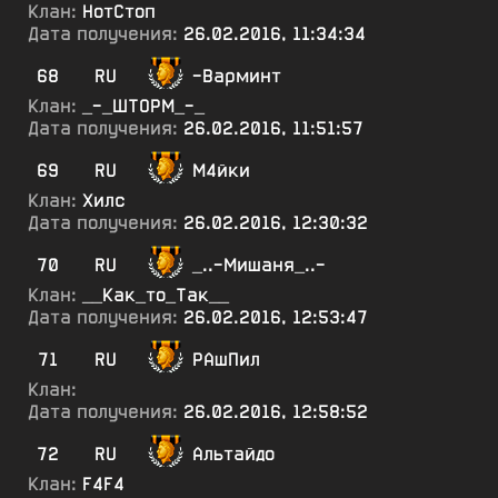
Клан:
НотСтоп
Дата получения:
26.02.2016, 11:34:34
68
RU
-Варминт
Клан:
_-_ШТОРМ_-_
Дата получения:
26.02.2016, 11:51:57
69
RU
М4йки
Клан:
Хилс
Дата получения:
26.02.2016, 12:30:32
70
RU
_..-Мишаня_..-
Клан:
__Как_то_Так__
Дата получения:
26.02.2016, 12:53:47
71
RU
РАшПил
Клан:
Дата получения:
26.02.2016, 12:58:52
72
RU
Альтайдо
Клан:
F4F4