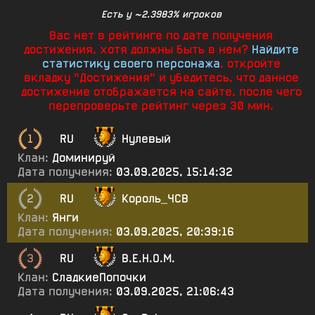
Есть у ~2.3983% игроков
Вас нет в рейтинге по дате получения
достижения, хотя должны быть в нем?
Найдите
статистику своего персонажа
, откройте
вкладку "Достижения" и убедитесь, что данное
достижение отображается на сайте, после чего
перепроверьте рейтинг через 30 мин.
1
RU
Нулевый
Клан:
Доминируй
Дата получения:
03.09.2025, 15:14:32
2
RU
Король_ЧСВ
Клан:
Янги
Дата получения:
03.09.2025, 20:39:16
3
RU
В.Е.Н.О.М.
Клан:
СладкиеПопочки
Дата получения:
03.09.2025, 21:06:43