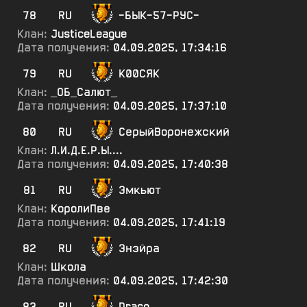
78
RU
-БЫК-57-РУС-
Клан:
JusticeLeague
Дата получения:
04.09.2025, 17:34:16
79
RU
К00СЯК
Клан:
_ОБ_Салют_
Дата получения:
04.09.2025, 17:37:10
80
RU
СерыйВоронежский
Клан:
Л.И.Д.Е.Р.Ы....
Дата получения:
04.09.2025, 17:40:38
81
RU
Эмкьют
Клан:
КоролиПве
Дата получения:
04.09.2025, 17:41:19
82
RU
Энэйра
Клан:
Школа
Дата получения:
04.09.2025, 17:42:30
83
RU
Draco