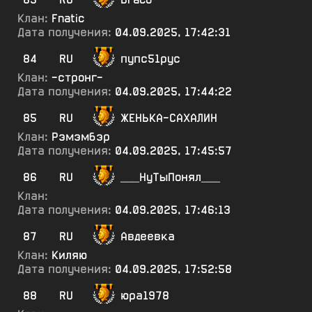
Клан:
Fnatic
Дата получения:
04.09.2025, 17:42:31
84
RU
пупс51рус
Клан:
-стронг-
Дата получения:
04.09.2025, 17:44:22
85
RU
ЖЕНЬКА-САХАЛИН
Клан:
Рэмэмбэр
Дата получения:
04.09.2025, 17:45:57
86
RU
___НуТыПонял___
Клан:
Дата получения:
04.09.2025, 17:46:13
87
RU
Авдеевка
Клан:
Киляю
Дата получения:
04.09.2025, 17:52:58
88
RU
юра1978