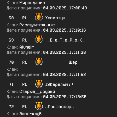
Клан:
Мироздание
Дата получения:
04.09.2025, 17:08:49
68
RU
Хоохатун
Клан:
Рассудительные
Дата получения:
04.09.2025, 17:10:16
69
RU
-_В_е_Т_е_Р_о_К_
Клан:
Alvheim
Дата получения:
04.09.2025, 17:11:36
70
RU
__________Шер
Клан:
Дата получения:
04.09.2025, 17:11:52
71
RU
19Карелыч77
Клан:
Старые__Друзья
Дата получения:
04.09.2025, 17:13:58
72
RU
..Профессор..
Клан:
Элез-клуб