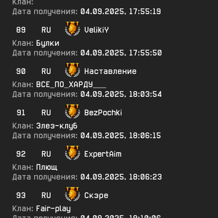
Клан:
Дата получения:
04.09.2025, 17:55:19
89
RU
VelikiY
Клан:
Булки
Дата получения:
04.09.2025, 17:55:50
90
RU
Наставление
Клан:
ВСЕ_ПО_ХАРДУ___
Дата получения:
04.09.2025, 18:03:54
91
RU
BezPochki
Клан:
Элез-клуб
Дата получения:
04.09.2025, 18:06:15
92
RU
ExpertAim
Клан:
Плющ
Дата получения:
04.09.2025, 18:06:23
93
RU
Скэре
Клан:
Fair-play