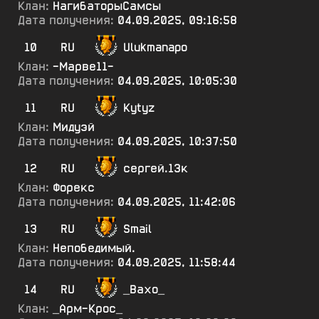
Клан:
НагибаторыСамсы
Дата получения:
04.09.2025, 09:16:58
10
RU
Ulukmanapo
Клан:
-Марве11-
Дата получения:
04.09.2025, 10:05:30
11
RU
Kytyz
Клан:
Мидуэй
Дата получения:
04.09.2025, 10:37:50
12
RU
сергей.13к
Клан:
Форекс
Дата получения:
04.09.2025, 11:42:06
13
RU
Smail
Клан:
Непобедимый.
Дата получения:
04.09.2025, 11:58:44
14
RU
_Вахо_
Клан:
_Арм-Крос_