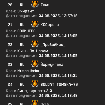
20
RU
Zevs
Клан:
Эмирэйт
Дата получения:
04.09.2025, 13:57:19
21
RU
КССерёга
Клан:
СОЛИНЕРО
Дата получения:
04.09.2025, 14:13:05
22
RU
_ПроБойНик_
Клан:
Кышь-По-Норам
Дата получения:
04.09.2025, 14:13:05
23
RU
Йормунганд
Клан:
Muspellheim
Дата получения:
04.09.2025, 14:13:31
24
RU
SOLDAT_TOMSKA-70
Клан:
Сингулярность2.0
Дата получения:
04.09.2025, 14:13:48
25
RU
dxrty