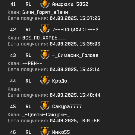
41
RU
Андрюха_5852
Клан:
Бичи_Горят_вПечи
Дата получения:
04.09.2025, 15:37:26
42
RU
7---ПАЦИФИСТ---2
Клан:
ВСЕ_ПО_ХАРДУ___
Дата получения:
04.09.2025, 15:39:06
43
RU
-_Димасик_Голова
Клан:
--РБН--
Дата получения:
04.09.2025, 15:42:14
44
RU
КрэДо_
Клан:
Дата получения:
04.09.2025, 15:48:44
45
RU
Сакура7777
Клан:
_-Цветы-Сакуры-_
Дата получения:
04.09.2025, 16:01:56
46
RU
Инко55