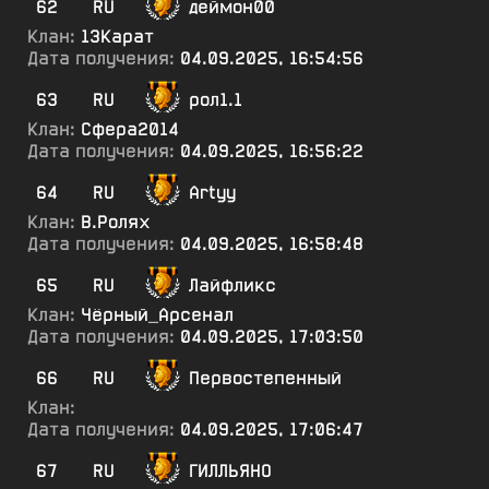
62
RU
деймон00
Клан:
13Карат
Дата получения:
04.09.2025, 16:54:56
63
RU
рол1.1
Клан:
Сфера2014
Дата получения:
04.09.2025, 16:56:22
64
RU
Artyy
Клан:
В.Ролях
Дата получения:
04.09.2025, 16:58:48
65
RU
Лайфликс
Клан:
Чёрный_Арсенал
Дата получения:
04.09.2025, 17:03:50
66
RU
Первостепенный
Клан:
Дата получения:
04.09.2025, 17:06:47
67
RU
ГИЛЛЬЯНО