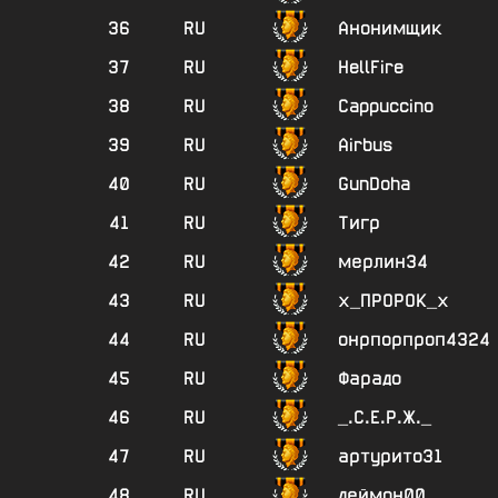
36
RU
Анонимщик
37
RU
HellFire
38
RU
Cappuccino
39
RU
Airbus
40
RU
GunDoha
41
RU
Тигр
42
RU
мерлин34
43
RU
х_ПРОРОК_х
44
RU
онрпорпроп4324
45
RU
Фарадо
46
RU
_.С.Е.Р.Ж._
47
RU
артурито31
48
RU
деймон00