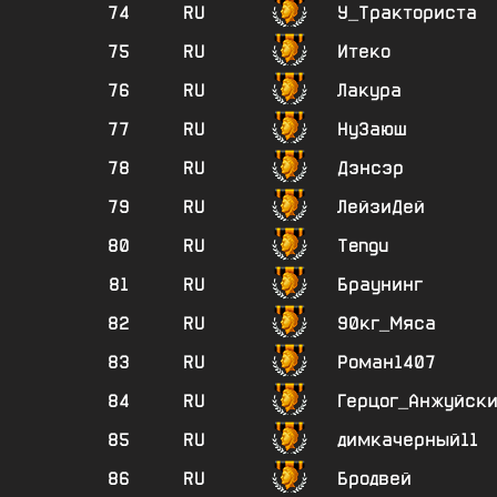
74
RU
У_Тракториста
75
RU
Итеко
76
RU
Лакура
77
RU
НуЗаюш
78
RU
Дэнсэр
79
RU
ЛейзиДей
80
RU
Tengu
81
RU
Браунинг
82
RU
90кг_Мяса
83
RU
Роман1407
84
RU
Герцог_Анжуйск
85
RU
димкачерный11
86
RU
Бродвей