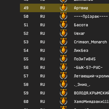
49
RU
Артвид
50
RU
----Пр1зрак----
51
RU
Басота
52
RU
Vexar
53
RU
Crimson_Monarch
54
RU
Ликбез
55
RU
ПоЗиТиВ45
56
RU
-БЫК-57-РУС-
57
RU
Летающий-кроли
58
RU
._Энио_.
59
RU
ВОЛОДЯ.КРЫМСКИ
60
RU
ХаяоМиядзаки111