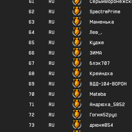
61
RU
СерыйВоронежск
62
RU
SpectrePrime
63
RU
Маменька
64
RU
Лев_.
65
RU
Кудже
66
RU
3ИМА
67
RU
блэк707
68
RU
Крейндха
69
RU
ВДД-104-ВОРОН
70
RU
Mateba
71
RU
Андрюха_5852
72
RU
Гогия52рус
73
RU
дрюня054