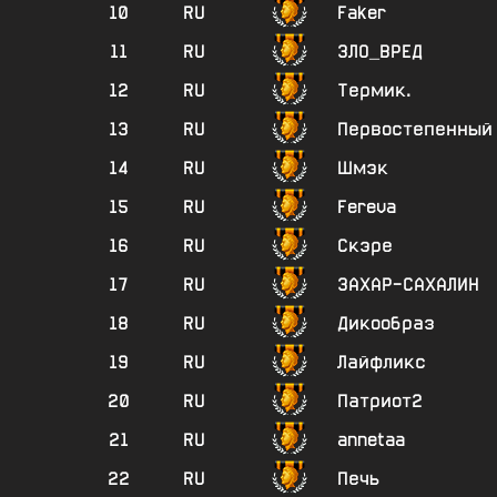
10
RU
Faker
11
RU
3ЛО_ВРЕД
12
RU
Термик.
13
RU
Первостепенный
14
RU
Шмэк
15
RU
Fereva
16
RU
Скэре
17
RU
3АХАР-САХАЛИН
18
RU
Дикообраз
19
RU
Лайфликс
20
RU
Патриот2
21
RU
annetaa
22
RU
Печь