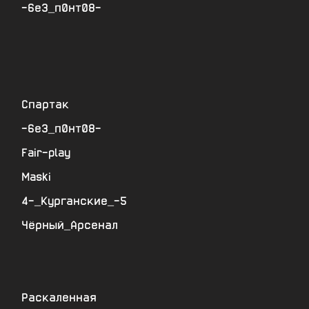
-6е3_п0нт08-
Спартак
-6е3_п0нт08-
Fair-play
Maski
4-_Курганские_-5
Чёрный_Арсенал
Раскаленная