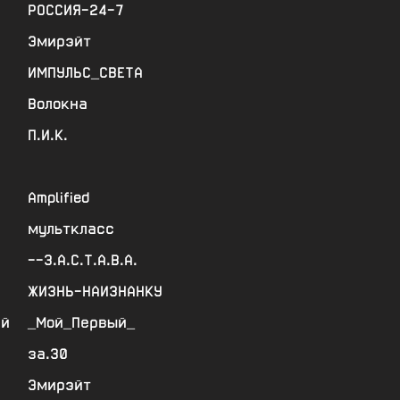
РОССИЯ-24-7
Эмирэйт
ИМПУЛЬС_СВЕТА
Волокна
П.И.К.
Amplified
мульткласс
--З.А.С.Т.А.В.А.
ЖИЗНЬ-НАИЗНАНКУ
ий
_Мой_Первый_
за.30
Эмирэйт