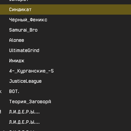
Синдикат
Чёрный_Феникс
Samurai_Bro
Alonee
UltimateGrind
Имидж
4-_Курганские_-5
JusticeLeague
к
ВОТ.
Теория_ЗаговорА
Й
Л.И.Д.Е.Р.Ы....
Л.И.Д.Е.Р.Ы....