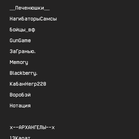
__Печенюшки__
НагибаторыСамсы
бойцы_вф
GunGame
ЗаГранью.
Memory
Blackberry.
КабанНегр228
Воробэй
Нотация
х--АРХАНГЕЛЫ--х
13Карат