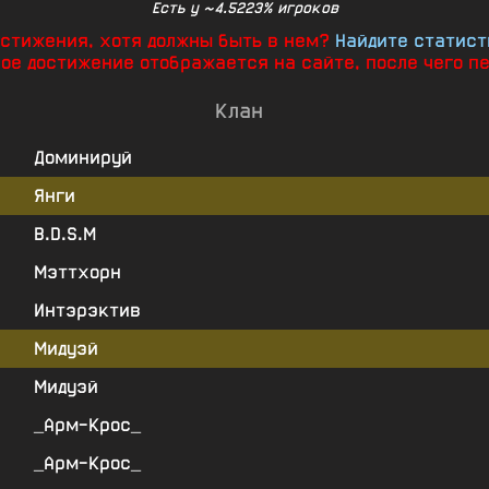
Есть у ~4.5223% игроков
достижения, хотя должны быть в нем?
Найдите статист
ное достижение отображается на сайте, после чего п
Клан
Доминируй
Янги
B.D.S.M
Мэттхорн
Интэрэктив
Мидуэй
Мидуэй
_Арм-Крос_
_Арм-Крос_