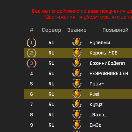
Вас нет в рейтинге по дате получения 
"Достижения" и убедитесь, что дан
#
Сервер
Звание
Позывной
1
RU
Нулевый
2
RU
Король_ЧСВ
3
RU
ДжонниДоДепп
4
RU
НЕУРАВН0ВЕШЕН
5
RU
Рэви-
6
RU
Avel
7
RU
Kytyz
8
RU
_Вахо_
9
RU
ЕмЗо