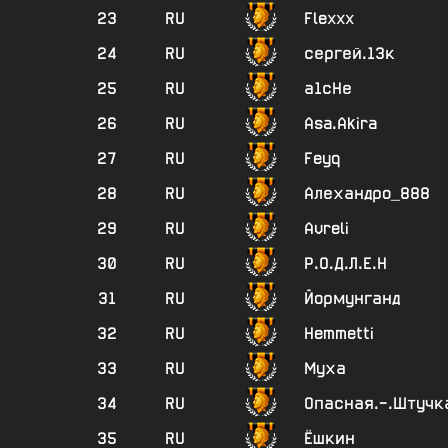
23
RU
Flexxx
24
RU
сергей.13к
25
RU
а1сНе
26
RU
Asa.Akira
27
RU
Feyq
28
RU
Алехандро_888
29
RU
Avreli
30
RU
Р.О.Д.Л.Е.Н
31
RU
Йормунганд
32
RU
Hemmetti
33
RU
Муха
34
RU
Опасная.-.Штучк
35
RU
Ёшкин