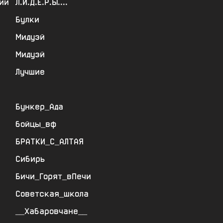
ий
Л.И.Д.Е.Р.Ы....
Булки
Мидуэй
Мидуэй
Лучшие
Бункер_Ада
бойцы_вф
БРАТКИ_С_АЛТАЯ
Сибирь
Бичи_Горят_вПечи
Советская_школа
__Хабаровчане__