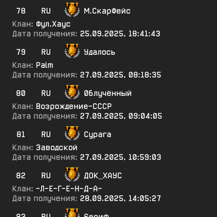
78
RU
М.СкарФейс
Клан:
Фул.Хаус
Дата получения:
25.09.2025, 18:41:43
79
RU
Удалось
Клан:
Palm
Дата получения:
27.09.2025, 08:18:35
80
RU
0блучённый
Клан:
Возрождение-СССР
Дата получения:
27.09.2025, 09:04:05
81
RU
Сурага
Клан:
Заводской
Дата получения:
27.09.2025, 10:59:03
82
RU
ДОК_ХАУС
Клан:
-Л-Е-Г-Е-Н-Д-А-
Дата получения:
28.09.2025, 14:05:27
83
RU
6ериф