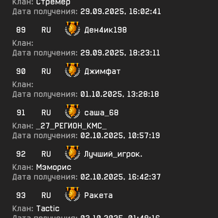
Клан:
Стремер
Дата получения:
29.09.2025, 16:02:41
89
RU
Ден4ик198
Клан:
Дата получения:
29.09.2025, 18:23:11
90
RU
Джимфат
Клан:
Дата получения:
01.10.2025, 13:28:18
91
RU
саша_68
Клан:
_27_РЕГИОН_КМС_
Дата получения:
02.10.2025, 10:57:19
92
RU
Лучший_игрок.
Клан:
Мэморис
Дата получения:
02.10.2025, 16:42:37
93
RU
Ракета
Клан:
Tactic