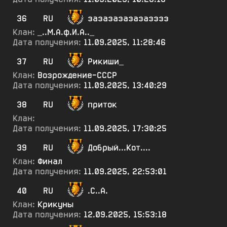
36
RU
зазазазазазазззз
Клан:
_..М.А.ф.И.А.._
Дата получения:
11.09.2025, 11:28:46
37
RU
Рикиши_
Клан:
Возрождение-СССР
Дата получения:
11.09.2025, 13:40:29
38
RU
приток
Клан:
Дата получения:
11.09.2025, 17:30:25
39
RU
Добрый...Кот....
Клан:
Финал
Дата получения:
11.09.2025, 22:53:01
40
RU
.С..А.
Клан:
Крикуны
Дата получения:
12.09.2025, 15:53:18