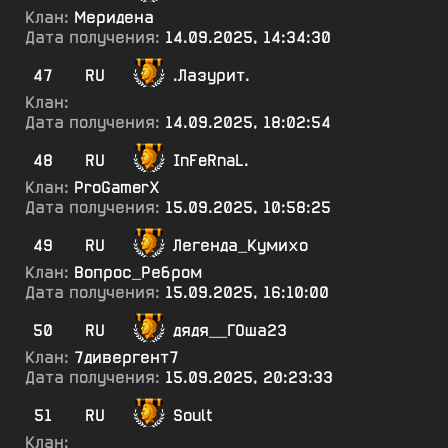
Клан:
Меридена
Дата получения:
14.09.2025, 14:34:30
47
RU
.Лазурит.
Клан:
Дата получения:
14.09.2025, 18:02:54
48
RU
InFeRnaL.
Клан:
ProGamerX
Дата получения:
15.09.2025, 10:58:25
49
RU
Легенда_Кумихо
Клан:
Вопрос_Ребром
Дата получения:
15.09.2025, 16:10:00
50
RU
дядя__ГОша23
Клан:
7дивергент7
Дата получения:
15.09.2025, 20:23:33
51
RU
Soult
Клан: