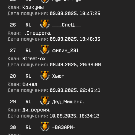
Клан:
Крикуны
Дата получения:
09.09.2025, 18:47:25
26
RU
___.СпеЦ.__
Клан:
_.Спецрота._
Дата получения:
09.09.2025, 19:46:35
27
RU
филин_231
Клан:
StreetFox
Дата получения:
09.09.2025, 20:36:00
28
RU
Хъюг
Клан:
Финал
Дата получения:
09.09.2025, 22:46:41
29
RU
Дед_Мишаня.
Клан:
Ди_версия.
Дата получения:
10.09.2025, 16:24:12
30
RU
-ВАЗАРИ-