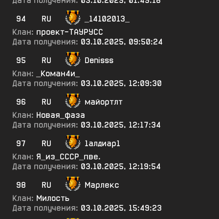
Дата получения:
03.10.2025, 01:49:16
94
RU
_14102013_
Клан:
проект-ТАУРУСС
Дата получения:
03.10.2025, 09:50:24
95
RU
Denisss
Клан:
_Коман4и_
Дата получения:
03.10.2025, 12:09:30
96
RU
майортлт
Клан:
Новая_фаза
Дата получения:
03.10.2025, 12:17:34
97
RU
1алдиар1
Клан:
Я_из_СССР_пве.
Дата получения:
03.10.2025, 12:19:54
98
RU
Марлекс
Клан:
Милость
Дата получения:
03.10.2025, 15:49:23