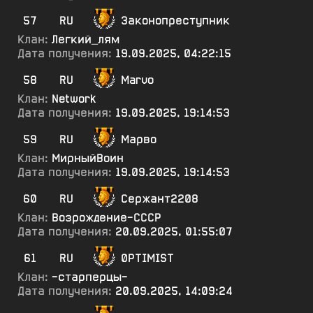
57
RU
3аконопреступник
Клан:
Легкий_лям
Дата получения:
19.09.2025, 04:22:15
58
RU
Marvo
Клан:
Network
Дата получения:
19.09.2025, 19:14:53
59
RU
Марво
Клан:
МирныйВоин
Дата получения:
19.09.2025, 19:14:53
60
RU
Сержант2208
Клан:
Возрождение-СССР
Дата получения:
20.09.2025, 01:55:07
61
RU
0PTIMIST
Клан:
-старперцы-
Дата получения:
20.09.2025, 14:09:24