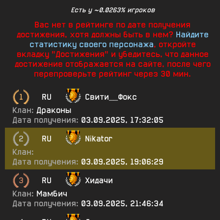
Есть у ~0.0263% игроков
Вас нет в рейтинге по дате получения
достижения, хотя должны быть в нем?
Найдите
статистику своего персонажа
, откройте
вкладку "Достижения" и убедитесь, что данное
достижение отображается на сайте, после чего
перепроверьте рейтинг через 30 мин.
1
RU
Свити__Фокс
Клан:
Драконы
Дата получения:
03.09.2025, 17:32:05
2
RU
Nikator
Клан:
Дата получения:
03.09.2025, 19:06:29
3
RU
Хидачи
Клан:
Мамбич
Дата получения:
03.09.2025, 21:46:34