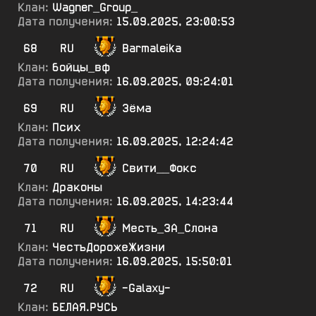
Клан:
Wagner_Group_
Дата получения:
15.09.2025, 23:00:53
68
RU
Barmaleika
Клан:
бойцы_вф
Дата получения:
16.09.2025, 09:24:01
69
RU
Зёма
Клан:
Псих
Дата получения:
16.09.2025, 12:24:42
70
RU
Свити__Фокс
Клан:
Драконы
Дата получения:
16.09.2025, 14:23:44
71
RU
Месть_ЗА_Слона
Клан:
ЧестъДорожеЖизни
Дата получения:
16.09.2025, 15:50:01
72
RU
-Galaxy-
Клан:
БЕЛАЯ.РУСЬ