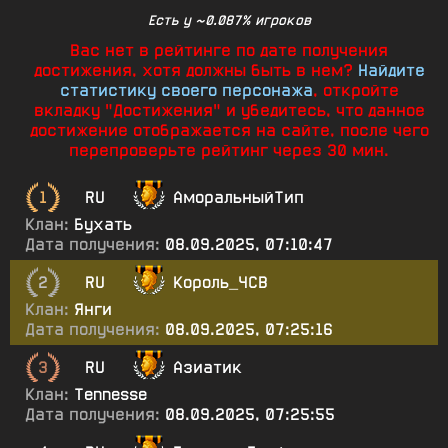
Есть у ~0.087% игроков
Вас нет в рейтинге по дате получения
достижения, хотя должны быть в нем?
Найдите
статистику своего персонажа
, откройте
вкладку "Достижения" и убедитесь, что данное
достижение отображается на сайте, после чего
перепроверьте рейтинг через 30 мин.
1
RU
АморальныйТип
Клан:
Бухать
Дата получения:
08.09.2025, 07:10:47
2
RU
Король_ЧСВ
Клан:
Янги
Дата получения:
08.09.2025, 07:25:16
3
RU
Азиатик
Клан:
Tennesse
Дата получения:
08.09.2025, 07:25:55