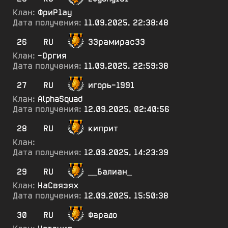
Клан:
ФриР1ау
Дата получения:
11.09.2025, 22:38:48
26
RU
33рамирас33
Клан:
-Оргия
Дата получения:
11.09.2025, 22:59:38
27
RU
игорь-1991
Клан:
AlphaSquad
Дата получения:
12.09.2025, 02:40:56
28
RU
киприт
Клан:
Дата получения:
12.09.2025, 14:23:39
29
RU
__Балиан_
Клан:
НаСвязях
Дата получения:
12.09.2025, 15:50:38
30
RU
Фарадо