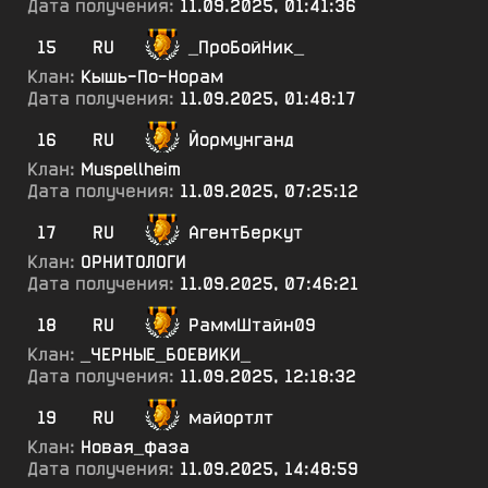
Дата получения:
11.09.2025, 01:41:36
15
RU
_ПроБойНик_
Клан:
Кышь-По-Норам
Дата получения:
11.09.2025, 01:48:17
16
RU
Йормунганд
Клан:
Muspellheim
Дата получения:
11.09.2025, 07:25:12
17
RU
АгентБеркут
Клан:
ОРНИТОЛОГИ
Дата получения:
11.09.2025, 07:46:21
18
RU
РаммШтайн09
Клан:
_ЧЕРНЫЕ_БОЕВИКИ_
Дата получения:
11.09.2025, 12:18:32
19
RU
майортлт
Клан:
Новая_фаза
Дата получения:
11.09.2025, 14:48:59