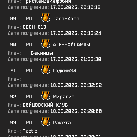
Клан:
Трискайдекафобия
Дата получения:
17.09.2025, 20:10:18
89
RU
Ласт-Хэро
Клан:
СБОН_013
Дата получения:
17.09.2025, 20:13:24
90
RU
АЛИ-БАЙРАМЛЫ
Клан:
---Бакинцы---
Дата получения:
17.09.2025, 21:33:30
91
RU
Гадкий34
Клан:
Дата получения:
18.09.2025, 00:32:52
92
RU
Миралис
Клан:
Б0ЙЦОВСКИЙ_КЛУБ
Дата получения:
18.09.2025, 02:20:00
93
RU
Ракета
Клан:
Tactic