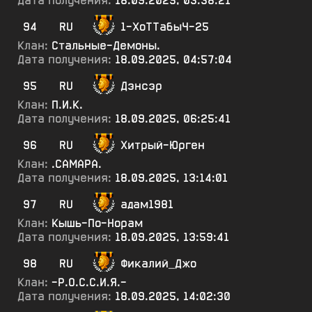
Дата получения:
18.09.2025, 03:38:21
94
RU
1-ХоТТабыЧ-25
Клан:
Стальные-Демоны.
Дата получения:
18.09.2025, 04:57:04
95
RU
Дэнсэр
Клан:
П.И.К.
Дата получения:
18.09.2025, 06:25:41
96
RU
Хитрый-Юрген
Клан:
.САМАРА.
Дата получения:
18.09.2025, 13:14:01
97
RU
адам1981
Клан:
Кышь-По-Норам
Дата получения:
18.09.2025, 13:59:41
98
RU
Фикалий_Джо
Клан:
-Р.О.С.С.И.Я.-
Дата получения:
18.09.2025, 14:02:30