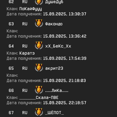
62
RU
ДушеДуб
Клан:
ПоКайФууу
Дата получения:
15.09.2025, 13:30:37
63
RU
Факондо
Клан:
Дата получения:
15.09.2025, 13:36:42
64
RU
хХ_БеКс_Хх
Клан:
Каратэ
Дата получения:
15.09.2025, 17:54:39
65
RU
акрит23
Клан:
Дата получения:
15.09.2025, 21:18:03
66
RU
.....ЛиКа.....
Клан:
_______Скала-ПВЕ
Дата получения:
15.09.2025, 22:18:57
67
RU
_ШЁПОТ_