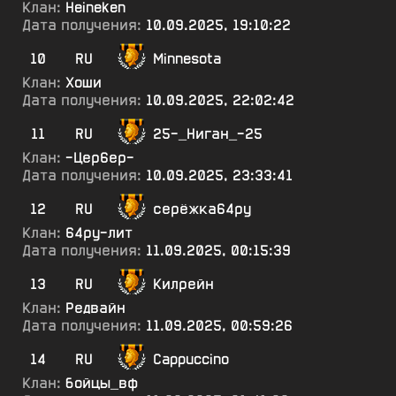
Клан:
Heineken
Дата получения:
10.09.2025, 19:10:22
10
RU
Minnesota
Клан:
Хоши
Дата получения:
10.09.2025, 22:02:42
11
RU
25-_Ниган_-25
Клан:
-Цер6ер-
Дата получения:
10.09.2025, 23:33:41
12
RU
серёжка64ру
Клан:
64ру-лит
Дата получения:
11.09.2025, 00:15:39
13
RU
Килрейн
Клан:
Редвайн
Дата получения:
11.09.2025, 00:59:26
14
RU
Cappuccino
Клан:
бойцы_вф