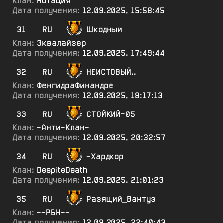
Клан:
Нотация
Дата получения:
12.09.2025, 15:58:45
31
RU
Шкодный
Клан:
Эквалайзер
Дата получения:
12.09.2025, 17:49:44
32
RU
НЕИСТОВЫЙ..
Клан:
ФенгидраФинандре
Дата получения:
12.09.2025, 18:17:13
33
RU
СТОЙКИЙ-05
Клан:
-Анти-Клан-
Дата получения:
12.09.2025, 20:32:57
34
RU
-Хардкор
Клан:
DespiteDeath
Дата получения:
12.09.2025, 21:01:23
35
RU
Разящий_Вантуз
Клан:
--РБН--
Дата получения:
12.09.2025, 22:40:43