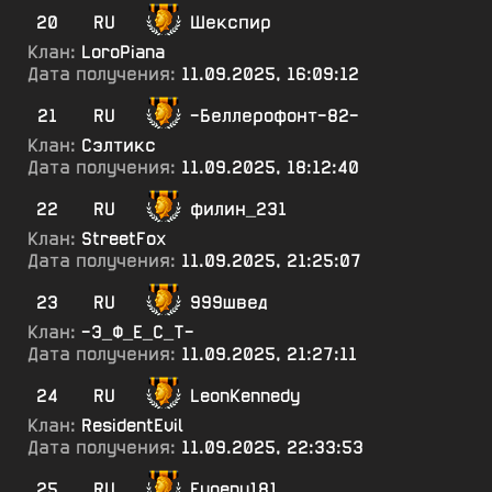
20
RU
Шекспир
Клан:
LoroPiana
Дата получения:
11.09.2025, 16:09:12
21
RU
-Беллерофонт-82-
Клан:
Сэлтикс
Дата получения:
11.09.2025, 18:12:40
22
RU
филин_231
Клан:
StreetFox
Дата получения:
11.09.2025, 21:25:07
23
RU
999швед
Клан:
-Э_Ф_Е_С_Т-
Дата получения:
11.09.2025, 21:27:11
24
RU
LeonKennedy
Клан:
ResidentEvil
Дата получения:
11.09.2025, 22:33:53
25
RU
Evgeny181