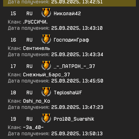
Дата получения:
25.09.2025, 13:42:51
15
RU
Николай42
Клан:
.РУССИЧИ.
Дата получения:
25.09.2025, 13:43:10
16
RU
ГосподинГраф
Клан:
Сентинель
Дата получения:
25.09.2025, 13:43:34
17
RU
_-_ПАТРОН_-_37
Клан:
Снежный_барс_37
Дата получения:
25.09.2025, 13:45:50
18
RU
TeploshaWF
Клан:
Oshi_no_Ko
Дата получения:
25.09.2025, 13:47:23
19
RU
Pro100_Svarshik
Клан:
-За_40-
Дата получения:
25.09.2025, 13:50:13