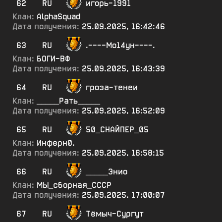
62
RU
игорь-1991
Клан:
AlphaSquad
Дата получения:
25.09.2025, 16:42:46
63
RU
.----Мо14ун----.
Клан:
БОГИ-ВФ
Дата получения:
25.09.2025, 16:43:39
64
RU
гроза-теней
Клан:
_____Рать_____
Дата получения:
25.09.2025, 16:52:09
65
RU
50_СНАЙПЕР_05
Клан:
Инферн0.
Дата получения:
25.09.2025, 16:58:15
66
RU
_____Энио
Клан:
МЫ_сборная_СССР
Дата получения:
25.09.2025, 17:00:07
67
RU
Тёмыч-Сургут