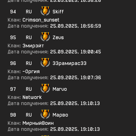
Дата получения:
25.09.2025, 18:56:26
94
RU
Skiff
Клан:
Crimson_sunset
Дата получения:
25.09.2025, 18:56:59
95
RU
Zevs
Клан:
Эмирэйт
Дата получения:
25.09.2025, 19:00:45
96
RU
33рамирас33
Клан:
-Оргия
Дата получения:
25.09.2025, 19:07:36
97
RU
Marvo
Клан:
Network
Дата получения:
25.09.2025, 19:10:13
98
RU
Марво
Клан:
МирныйВоин
Дата получения:
25.09.2025, 19:10:13