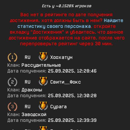
Есть у ~0.1528% игроков
Вас нет в рейтинге по дате получения
достижения, хотя должны быть в нем?
Найдите
статистику своего персонажа
, откройте
вкладку "Достижения" и убедитесь, что данное
достижение отображается на сайте, после чего
перепроверьте рейтинг через 30 мин.
1
RU
Хоохатун
Клан:
Рассудительные
Дата получения:
25.09.2025, 12:28:46
2
RU
Свити__Фокс
Клан:
Драконы
Дата получения:
25.09.2025, 12:30:28
3
RU
Сурага
Клан:
Заводской
Дата получения:
25.09.2025, 12:39:39