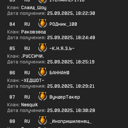
Клан:
Слайд_Шоу
Дата получения:
25.09.2025, 18:22:30
84
RU
РОДник_100
Клан:
Раковзвод
Дата получения:
25.09.2025, 18:24:48
85
RU
-К.Н.Я.З.Ь-
Клан:
.РУССИЧИ.
Дата получения:
25.09.2025, 18:25:19
86
RU
БАННАН0
Клан:
-ХЕДШОТ-
Дата получения:
25.09.2025, 18:29:21
87
RU
ВундерТакер
Клан:
Nesquik
Дата получения:
25.09.2025, 18:30:28
88
RU
_Инопришиленец_