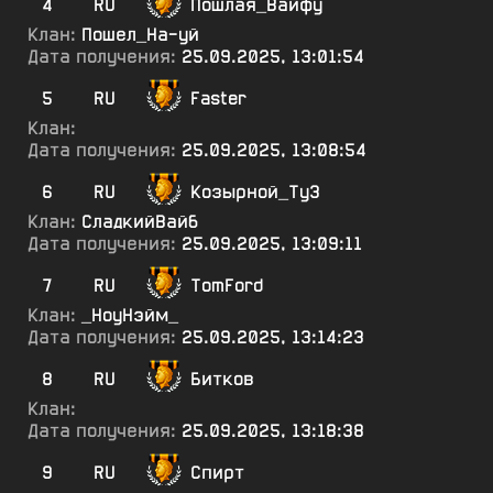
4
RU
Пошлая_Вайфу
Клан:
Пошел_На-уй
Дата получения:
25.09.2025, 13:01:54
5
RU
Faster
Клан:
Дата получения:
25.09.2025, 13:08:54
6
RU
Козырной_ТуЗ
Клан:
СладкийВайб
Дата получения:
25.09.2025, 13:09:11
7
RU
TomFord
Клан:
_НоуНэйм_
Дата получения:
25.09.2025, 13:14:23
8
RU
Битков
Клан:
Дата получения:
25.09.2025, 13:18:38
9
RU
Спирт