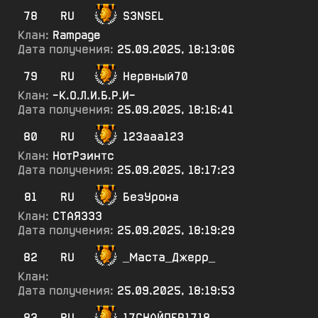
78
RU
S3NSEL
Клан:
Rampage
Дата получения:
25.09.2025, 18:13:06
79
RU
Нервный70
Клан:
-К.О.Л.И.Б.Р.И-
Дата получения:
25.09.2025, 18:16:41
80
RU
123ааа123
Клан:
НотРэинтс
Дата получения:
25.09.2025, 18:17:23
81
RU
БезУрона
Клан:
СТАЯ333
Дата получения:
25.09.2025, 18:19:29
82
RU
_Маста_Джерр_
Клан:
Дата получения:
25.09.2025, 18:19:53
83
RU
17СНАЙПЕР1718