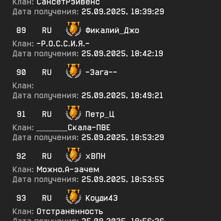
Клан:
СансетРэйвенс
Дата получения:
25.09.2025, 18:39:29
89
RU
Фикалий_Джо
Клан:
-Р.О.С.С.И.Я.-
Дата получения:
25.09.2025, 18:42:19
90
RU
-Зага--
Клан:
Дата получения:
25.09.2025, 18:49:21
91
RU
Петр_Ц
Клан:
_______Скала-ПВЕ
Дата получения:
25.09.2025, 18:53:29
92
RU
хВПН
Клан:
Можно.А-зачем
Дата получения:
25.09.2025, 18:53:55
93
RU
Коуди43
Клан:
Отстранённость