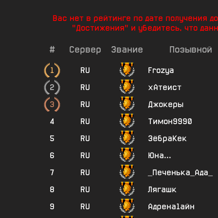
Вас нет в рейтинге по дате получения 
"Достижения" и убедитесь, что дан
#
Сервер
Звание
Позывной
1
RU
Frozya
2
RU
хАтеист
3
RU
Джокеры
4
RU
Тимон9990
5
RU
ЗёбраКек
6
RU
Юна...
7
RU
_Печенька_Ада_
8
RU
Лягашк
9
RU
Адрена1айн