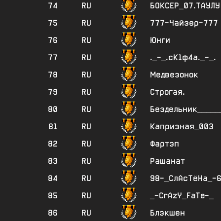
74
RU
БОКСЕР_07.ТАУЛУ
75
RU
777-Чайзер-777
76
RU
Юнги
77
RU
._-_.сК1ф4а._-_.
78
RU
Медвезонок
79
RU
Строгая.
80
RU
Бездельник_____
81
RU
Капризная_003
82
RU
Фартэп
83
RU
Рашанат
84
RU
98-_СлАсТёНа_-6
85
RU
_-CrAzY_FaTe-_
86
RU
Блэкшен