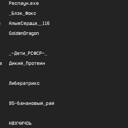
Респаун.ехе
_Блэк_Фокс
я
АлыеСердца__116
GoldenDragon
_-Дети_РСФСР-_
а
Дикий_Протеин
Либератрикс
95-банановый_рай
Н0ХЧИЧОЬ