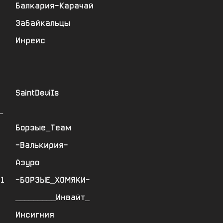
Балкария-Карачай
Забайкальцы
Инрейс
SaintDeviIs
_
Борзые_Теам
-Валькирия-
Азуро
1
-БОРЗЫЕ_ХОМЯКИ-
_________Инвайт_
Инсигния