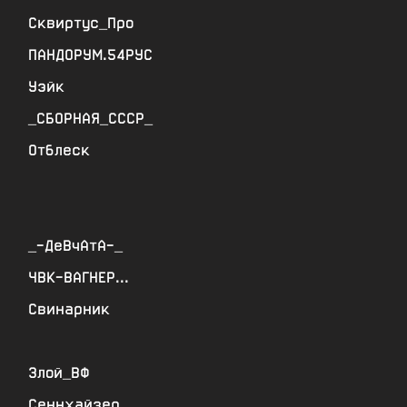
Сквиртус_Про
ПАНДОРУМ.54РУС
Уэйк
_СБОРНАЯ_СССР_
Отблеск
_-ДеВчАтА-_
ЧВК-ВАГНЕР...
Свинарник
Злой_ВФ
Сеннхайзер