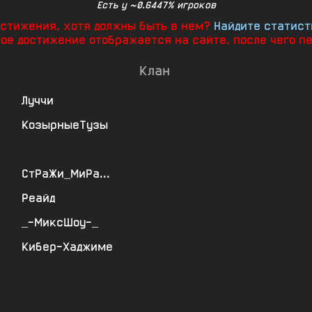
Есть у ~0.6447% игроков
достижения, хотя должны быть в нем?
Найдите статист
ное достижение отображается на сайте, после чего п
Клан
Луччи
КозырныеТузы
СтРаЖи_МиРа...
Реайд
_-МиксШоу-_
Кибер-Хаджиме