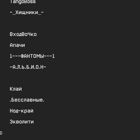
TangoBoss
-_Хищники_-
ВходВоЧко
Апачи
1---ФАНТОМЫ---1
-А.Л.Ь.Б.И.О.Н-
Клай
.Бесславные.
Нод-край
Экволити
с