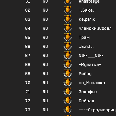
61
RU
Anastasya
62
RU
-.Бяка.-
63
RU
Kelparik
64
RU
ЧленскийСосал
65
RU
Трам
66
RU
..Б.А.Г..
67
RU
NIFF___NIFF
68
RU
-Мулатка-
69
RU
Риёву
70
RU
не_Монашка
71
RU
Эскофье
72
RU
Сейвал
73
RU
----Страдивариу