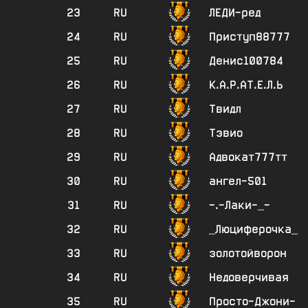
23
RU
ЛЕДИ-ред
24
RU
Приступ88777
25
RU
Денис100784
26
RU
К.А.Р.АТ.Е.Л.Ь
27
RU
Твидл
28
RU
Тэвио
29
RU
Адвокат777тт
30
RU
ангел-501
31
RU
-.-Лаки-_-
32
RU
_Люциферочка_
33
RU
золотойворон
34
RU
Недоверчивая
35
RU
Просто-Джони-