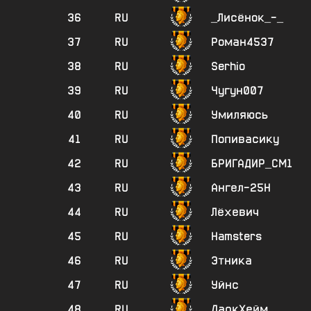
36
RU
_Лисёнок_-_
37
RU
Роман4537
38
RU
Serhio
39
RU
Чугун007
40
RU
Умиляюсь
41
RU
Попивасику
42
RU
БРИГАДИР_СМ1
43
RU
Ангел-25Н
44
RU
Лёхевич
45
RU
Hamsters
46
RU
Этника
47
RU
Уйнс
48
RU
ДаркХейм