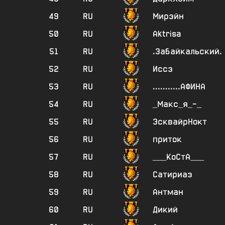
49
RU
Мирэйн
50
RU
Aktrisa
51
RU
.Забайкальский.
52
RU
Иссэ
53
RU
...........АФИНА
54
RU
_Макс_я_-_
55
RU
ЭсквайрНокт
56
RU
приток
57
RU
___КоСтА___
58
RU
Сатириаз
59
RU
Антман
60
RU
Дикий