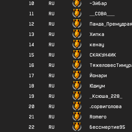
10
RU
-Эйбар
11
RU
__СОВА___
12
RU
Панда_Премудра
13
RU
Хипка
14
RU
кенау
15
RU
СКАКУН4ИК
16
RU
ТяжеловесТимур
17
RU
Йонари
18
RU
Юдиум
19
RU
_Ксюша_228_
20
RU
.сорвиголова
21
RU
Romero
22
RU
бессмертие95