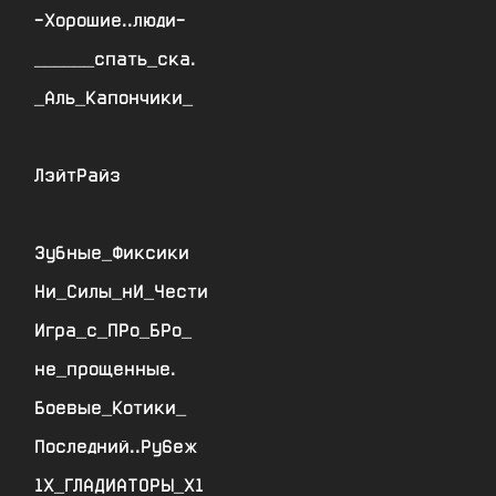
-Хорошие..люди-
______спать_ска.
_Аль_Капончики_
ЛэйтРайз
Зубные_Фиксики
Ни_Силы_нИ_Чести
Игра_с_ПРо_БРо_
не_прощенные.
Боевые_Котики_
Последний..Ру6еж
1Х_ГЛАДИАТОРЫ_Х1