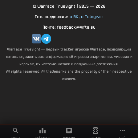
© Warface TrueSight | 2015 — 2026
Тех. поддержка:
в ВК
,
в Telegram
Почта: feedback@wfts.su
Warface TrueSight — первый tracker игроков Warface, позволяющий
детально увидеть всю информацию об игровом снаряжении, миссиях и
игроках, их историю матчей и полученные достижения.
All rights reserved. All trademarks are the property of their respective
owners.
ПОИСК
РЕЙТИНГИ
МИССИИ
ОРУЖИЕ
ЕЩЁ