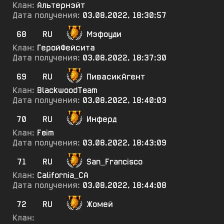
Клан:
Альтернэйт
Дата получения:
03.08.2022, 18:30:57
68
RU
Мэфоуди
Клан:
ГеройФейсита
Дата получения:
03.08.2022, 18:37:30
69
RU
ПивасикАгент
Клан:
BlackwoodTeam
Дата получения:
03.08.2022, 18:40:03
70
RU
Инферд
Клан:
Feim
Дата получения:
03.08.2022, 18:43:09
71
RU
San_Francisco
Клан:
California_CA
Дата получения:
03.08.2022, 18:44:08
72
RU
Жомей
Клан: