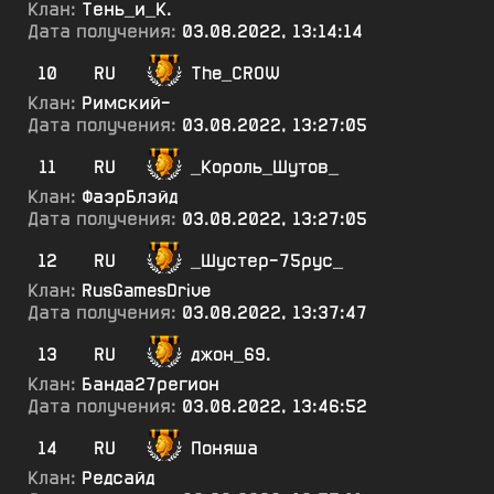
Клан:
Тень_и_К.
Дата получения:
03.08.2022, 13:14:14
10
RU
The_CROW
Клан:
Римский-
Дата получения:
03.08.2022, 13:27:05
11
RU
_Король_Шутов_
Клан:
ФаэрБлэйд
Дата получения:
03.08.2022, 13:27:05
12
RU
_Шустер-75рус_
Клан:
RusGamesDrive
Дата получения:
03.08.2022, 13:37:47
13
RU
джон_69.
Клан:
Банда27регион
Дата получения:
03.08.2022, 13:46:52
14
RU
Поняша
Клан:
Редсайд