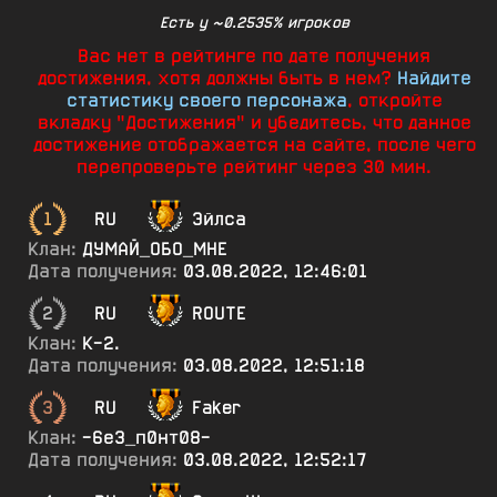
Есть у ~0.2535% игроков
Вас нет в рейтинге по дате получения
достижения, хотя должны быть в нем?
Найдите
статистику своего персонажа
, откройте
вкладку "Достижения" и убедитесь, что данное
достижение отображается на сайте, после чего
перепроверьте рейтинг через 30 мин.
1
RU
Эйлса
Клан:
ДУМАЙ_ОБО_МНЕ
Дата получения:
03.08.2022, 12:46:01
2
RU
ROUTE
Клан:
К-2.
Дата получения:
03.08.2022, 12:51:18
3
RU
Faker
Клан:
-6е3_п0нт08-
Дата получения:
03.08.2022, 12:52:17