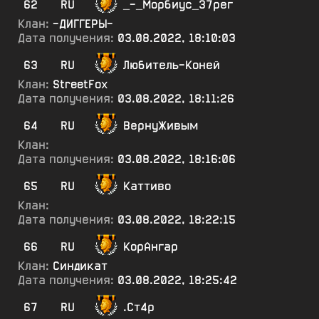
62
RU
_-_Морбиус_37рег
Клан:
-ДИГГЕРЫ-
Дата получения:
03.08.2022, 18:10:03
63
RU
Любитель-Коней
Клан:
StreetFox
Дата получения:
03.08.2022, 18:11:26
64
RU
ВернуЖивым
Клан:
Дата получения:
03.08.2022, 18:16:06
65
RU
Каттиво
Клан:
Дата получения:
03.08.2022, 18:22:15
66
RU
КорАнгар
Клан:
Синдикат
Дата получения:
03.08.2022, 18:25:42
67
RU
.Ст4р