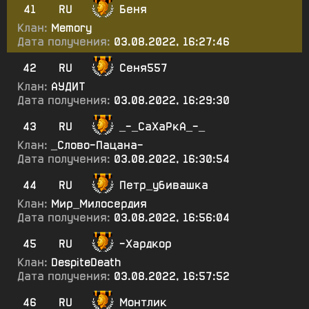
41
RU
Беня
Клан:
Memory
Дата получения:
03.08.2022, 16:27:46
42
RU
Сеня557
Клан:
АУДИТ
Дата получения:
03.08.2022, 16:29:30
43
RU
_-_СаХаРкА_-_
Клан:
_Слово-Пацана-
Дата получения:
03.08.2022, 16:30:54
44
RU
Петр_убивашка
Клан:
Мир_Милосердия
Дата получения:
03.08.2022, 16:56:04
45
RU
-Хардкор
Клан:
DespiteDeath
Дата получения:
03.08.2022, 16:57:52
46
RU
Монтлик