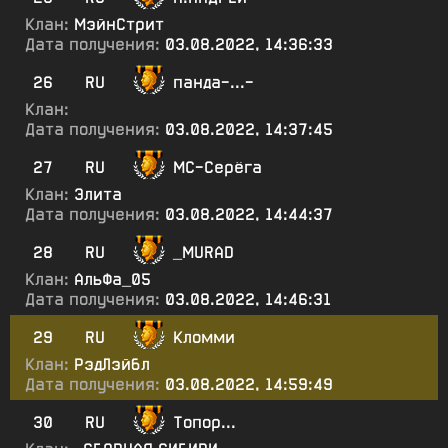
Клан:
МэйнСтрит
Дата получения:
03.08.2022, 14:36:33
26
RU
панда-...-
Клан:
Дата получения:
03.08.2022, 14:37:45
27
RU
МС-Серёга
Клан:
Элита
Дата получения:
03.08.2022, 14:44:37
28
RU
_MURAD
Клан:
АльФа_05
Дата получения:
03.08.2022, 14:46:31
29
RU
Кломми
Клан:
РэдЛэйбл
Дата получения:
03.08.2022, 14:59:49
30
RU
Топор...