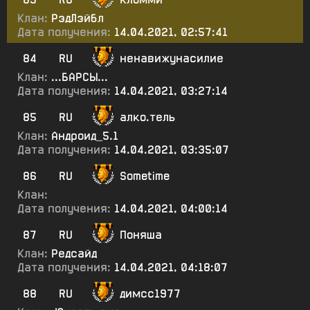
Клан:
РэдЛэйбл
Дата получения:
14.04.2021, 02:57:41
84
RU
ненавижунасилие
Клан:
...БАРСЫ...
Дата получения:
14.04.2021, 03:27:14
85
RU
алко.тель
Клан:
Андроид_5.1
Дата получения:
14.04.2021, 03:35:07
86
RU
Sometime
Клан:
Дата получения:
14.04.2021, 04:00:14
87
RU
Поняша
Клан:
Редсайд
Дата получения:
14.04.2021, 04:18:07
88
RU
димсс1977