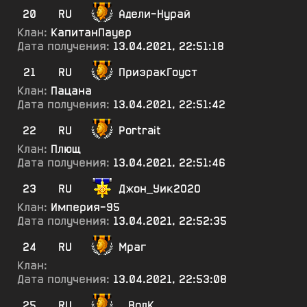
20
RU
Адели-Нурай
Клан:
КапитанПауер
Дата получения:
13.04.2021, 22:51:18
21
RU
ПризракГоуст
Клан:
Пацана
Дата получения:
13.04.2021, 22:51:42
22
RU
Portrait
Клан:
Плющ
Дата получения:
13.04.2021, 22:51:46
23
RU
Джон_Уик2О2О
Клан:
Империя-95
Дата получения:
13.04.2021, 22:52:35
24
RU
Мраг
Клан:
Дата получения:
13.04.2021, 22:53:08
25
RU
_.ВолК._