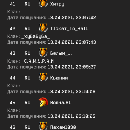
41
RU
Хитру
Клан:
Дата получения:
13.04.2021, 23:07:42
42
RU
Т1скет_То_Не11
Клан:
_хубабуба_
Дата получения:
13.04.2021, 23:07:43
43
RU
Белый_...
Клан:
_С.А.М.У.Р.А.И_
Дата получения:
13.04.2021, 23:09:27
44
RU
Кьюнии
Клан:
Дата получения:
13.04.2021, 23:10:09
45
RU
Волна.91
Клан:
Дата получения:
13.04.2021, 23:10:25
46
RU
Пахан1090