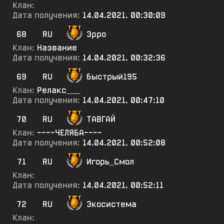
Клан:
Дата получения:
14.04.2021, 00:30:09
68
RU
Эрро
Клан:
Название
Дата получения:
14.04.2021, 00:32:36
69
RU
быстрый195
Клан:
Релакс___
Дата получения:
14.04.2021, 00:47:10
70
RU
ТАВГАЙ
Клан:
----ЧЕЛЯБА----
Дата получения:
14.04.2021, 00:52:08
71
RU
Игорь_Смол
Клан:
Дата получения:
14.04.2021, 00:52:11
72
RU
Экосистема
Клан: