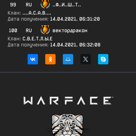
99
RU
..Ф..И..Ш..Т..
Клан:
....А.С.А.В....
Дата получения:
14.04.2021, 06:31:20
100
RU
вектордракон
Клан:
С.В.Е.Т.Л.Ы.Е
Дата получения:
14.04.2021, 06:32:08