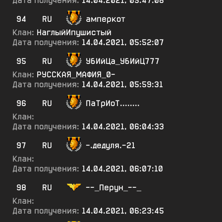
Дата получения:
14.04.2021, 05:47:08
94
RU
амперкот
Клан:
НаглыйИпушистый
Дата получения:
14.04.2021, 05:52:07
95
RU
УбИйЦа_УбИйЦ777
Клан:
РУССКАЯ_МАФИЯ_0-
Дата получения:
14.04.2021, 05:59:31
96
RU
ПаТрИоТ........
Клан:
Дата получения:
14.04.2021, 06:04:33
97
RU
-.дедуля.-21
Клан:
Дата получения:
14.04.2021, 06:07:10
98
RU
--_Перун_--_
Клан:
Дата получения:
14.04.2021, 06:23:45