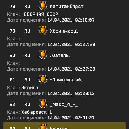
78
RU
КапитанЁпрст
Клан:
_СБОРНАЯ_СССР_
Дата получения:
14.04.2021, 02:18:07
79
RU
Хёринмару1
Клан:
Дата получения:
14.04.2021, 02:27:29
80
RU
.Юаталь.
Клан:
Дата получения:
14.04.2021, 02:27:29
81
RU
-Прикольный.
Клан:
Эквила
Дата получения:
14.04.2021, 02:29:13
82
RU
_Макс_я_-_
Клан:
Хабаровск-1
Дата получения:
14.04.2021, 02:31:27
83
RU
Кломми