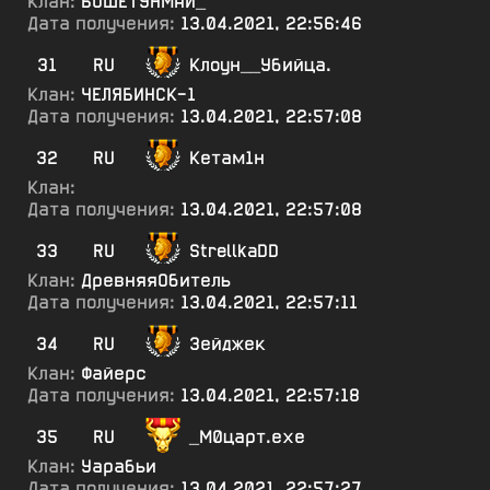
Клан:
БОШЕТУНМАЙ_
Дата получения:
13.04.2021, 22:56:46
31
RU
Клоун__Убийца.
Клан:
ЧЕЛЯБИНСК-1
Дата получения:
13.04.2021, 22:57:08
32
RU
Кетам1н
Клан:
Дата получения:
13.04.2021, 22:57:08
33
RU
StrellkaDD
Клан:
ДревняяОбитель
Дата получения:
13.04.2021, 22:57:11
34
RU
Зейджек
Клан:
Файерс
Дата получения:
13.04.2021, 22:57:18
35
RU
_М0царт.ехе
Клан:
Уарабьи
Дата получения:
13.04.2021, 22:57:27