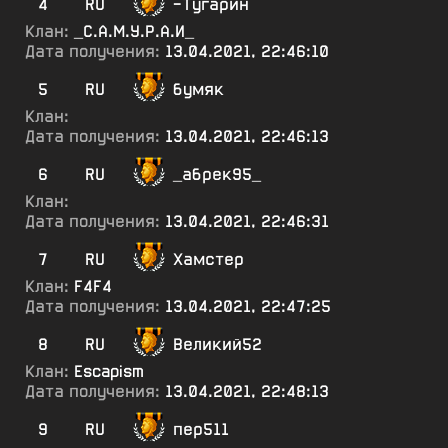
4
RU
-Тугарин
Клан:
_С.А.М.У.Р.А.И_
Дата получения:
13.04.2021, 22:46:10
5
RU
бумяк
Клан:
Дата получения:
13.04.2021, 22:46:13
6
RU
_абрек95_
Клан:
Дата получения:
13.04.2021, 22:46:31
7
RU
Хамстер
Клан:
F4F4
Дата получения:
13.04.2021, 22:47:25
8
RU
Великий52
Клан:
Escapism
Дата получения:
13.04.2021, 22:48:13
9
RU
пер511