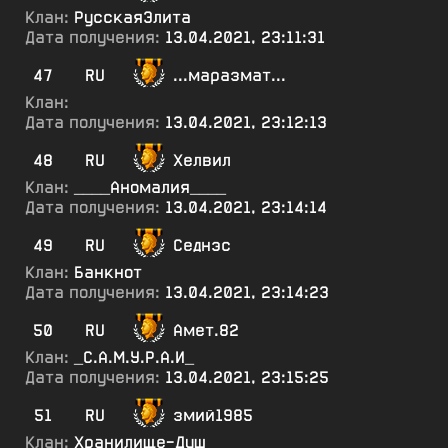
Клан:
РусскаяЭлита
Дата получения:
13.04.2021, 23:11:31
47
RU
...маразмат...
Клан:
Дата получения:
13.04.2021, 23:12:13
48
RU
Хелвил
Клан:
____Аномалия____
Дата получения:
13.04.2021, 23:14:14
49
RU
Седнэс
Клан:
Банкнот
Дата получения:
13.04.2021, 23:14:23
50
RU
Амет.82
Клан:
_С.А.М.У.Р.А.И_
Дата получения:
13.04.2021, 23:15:25
51
RU
змий1985
Клан:
Хранилище-Душ