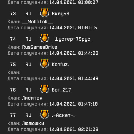
Дата получения:
14.04.2021, 01:00:07
73
RU
6кеу56
Клан:
__МоЛоТоК__
Дата получения:
14.04.2021, 01:01:15
74
RU
_Шустер-75рус_
Клан:
RusGamesDrive
Дата получения:
14.04.2021, 01:44:08
75
RU
Konfuz.
Клан:
Дата получения:
14.04.2021, 01:44:49
76
RU
Бот_217
Клан:
Лиситея
Дата получения:
14.04.2021, 01:47:18
77
RU
.-Аскет-.
Клан:
Люлюшки
Дата получения:
14.04.2021, 02:01:08