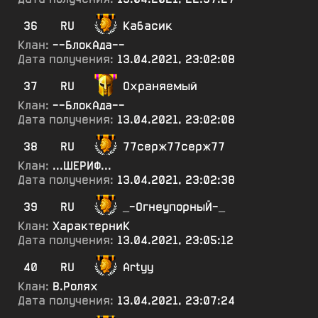
36
RU
Кабасик
Клан:
--БлокАда--
Дата получения:
13.04.2021, 23:02:08
37
RU
Охраняемый
Клан:
--БлокАда--
Дата получения:
13.04.2021, 23:02:08
38
RU
77серж77серж77
Клан:
...ШЕРИФ...
Дата получения:
13.04.2021, 23:02:38
39
RU
_-ОгнеупорныЙ-_
Клан:
ХарактерниК
Дата получения:
13.04.2021, 23:05:12
40
RU
Artyy
Клан:
В.Ролях
Дата получения:
13.04.2021, 23:07:24