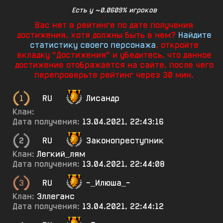
Есть у ~0.0609% игроков
Вас нет в рейтинге по дате получения
достижения, хотя должны быть в нем?
Найдите
статистику своего персонажа
, откройте
вкладку "Достижения" и убедитесь, что данное
достижение отображается на сайте, после чего
перепроверьте рейтинг через 30 мин.
1
RU
Лисандр
Клан:
Дата получения:
13.04.2021, 22:43:16
2
RU
3аконопреступник
Клан:
Легкий_лям
Дата получения:
13.04.2021, 22:44:08
3
RU
-_Илюша_-
Клан:
Эллеганс
Дата получения:
13.04.2021, 22:44:12