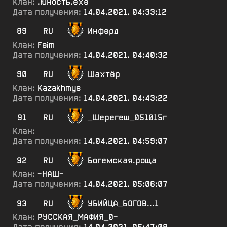
Клан:
.Юность.ехе
Дата получения:
14.04.2021, 04:33:12
89
RU
Инферд
Клан:
Feim
Дата получения:
14.04.2021, 04:40:32
90
RU
Шахтёр
Клан:
Kazakhmys
Дата получения:
14.04.2021, 04:43:22
91
RU
_Шерегеш_051015г
Клан:
Дата получения:
14.04.2021, 04:59:07
92
RU
Богемская.роща
Клан:
-НАШ-
Дата получения:
14.04.2021, 05:06:07
93
RU
УБИЙЦА_БОГОВ...1
Клан:
РУССКАЯ_МАФИЯ_0-