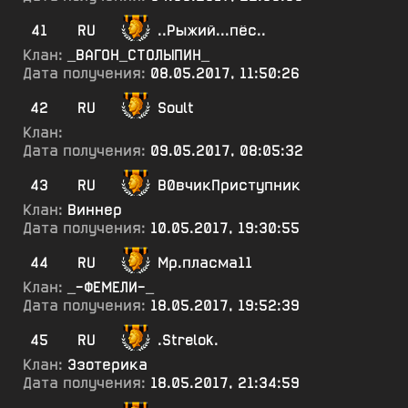
41
RU
..Рыжий...пёс..
Клан:
_ВАГОН_СТОЛЫПИН_
Дата получения:
08.05.2017, 11:50:26
42
RU
Soult
Клан:
Дата получения:
09.05.2017, 08:05:32
43
RU
В0вчикПриступник
Клан:
Виннер
Дата получения:
10.05.2017, 19:30:55
44
RU
Мр.пласма11
Клан:
_-ФЕМЕЛИ-_
Дата получения:
18.05.2017, 19:52:39
45
RU
.Strelok.
Клан:
Эзотерика
Дата получения:
18.05.2017, 21:34:59