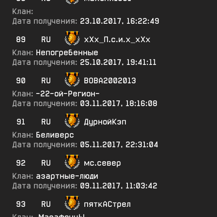
Клан:
Дата получения:
23.10.2017, 16:22:49
89
RU
хХх_П.с.и.х_хХх
Клан:
Непогребенные
Дата получения:
25.10.2017, 19:41:11
90
RU
ВОВА2002013
Клан:
-22-ой-Регион-
Дата получения:
03.11.2017, 18:16:08
91
RU
ДурнойКэп
Клан:
Беливерс
Дата получения:
05.11.2017, 22:31:04
92
RU
мс.север
Клан:
азартные-люди
Дата получения:
09.11.2017, 11:03:42
93
RU
пяткАСтрел