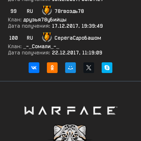
99
RU
78гвоздь78
Клан:
друзья78убийцы
Дата получения:
17.12.2017, 19:39:49
100
RU
СерёгаСдробашом
Клан:
_-_Сомали_-_
Дата получения:
22.12.2017, 11:19:09