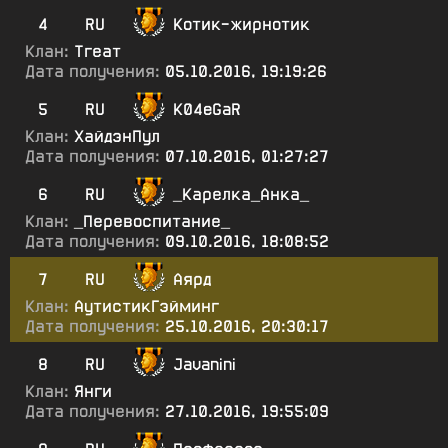
4
RU
Котик-жирнотик
Клан:
Тгеат
Дата получения:
05.10.2016, 19:19:26
5
RU
K04eGaR
Клан:
ХайдэнПул
Дата получения:
07.10.2016, 01:27:27
6
RU
_Карелка_Анка_
Клан:
_Перевоспитание_
Дата получения:
09.10.2016, 18:08:52
7
RU
Аярд
Клан:
АутистикГэйминг
Дата получения:
25.10.2016, 20:30:17
8
RU
Javanini
Клан:
Янги
Дата получения:
27.10.2016, 19:55:09