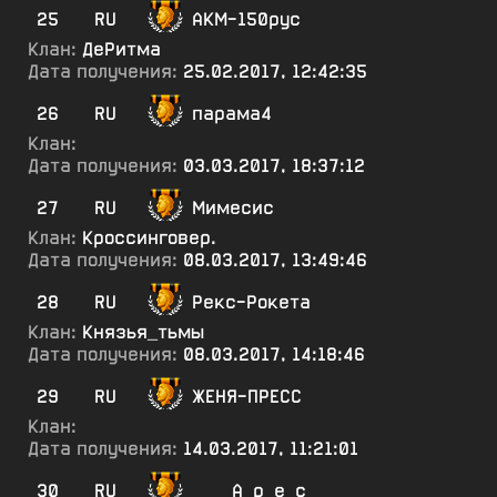
25
RU
АКМ-150рус
Клан:
ДеРитма
Дата получения:
25.02.2017, 12:42:35
26
RU
парама4
Клан:
Дата получения:
03.03.2017, 18:37:12
27
RU
Мимесис
Клан:
Кроссинговер.
Дата получения:
08.03.2017, 13:49:46
28
RU
Рекс-Рокета
Клан:
Князья_тьмы
Дата получения:
08.03.2017, 14:18:46
29
RU
ЖЕНЯ-ПРЕСС
Клан:
Дата получения:
14.03.2017, 11:21:01
30
RU
____А_р_е_с_