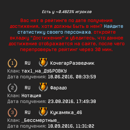
Есть у ~0.4823% игроков
Вас нет в рейтинге по дате получения
достижения, хотя должны быть в нем?
Найдите
статистику своего персонажа
, откройте
вкладку "Достижения" и убедитесь, что данное
достижение отображается на сайте, после чего
перепроверьте рейтинг через 30 мин.
1
RU
КочегарРазведчик
Клан:
тах1_на_ДУБРОВКУ
Дата получения:
18.06.2016, 08:33:59
2
RU
Фарадо
Клан:
Нотация
Дата получения:
23.08.2016, 17:49:38
3
RU
Кукамяка_46
Клан:
_Бессмертные_
Дата получения:
18.09.2016, 11:31:02