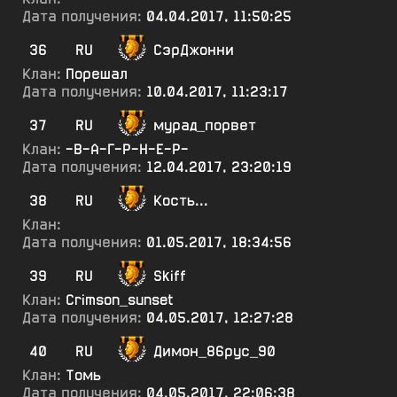
Дата получения:
04.04.2017, 11:50:25
36
RU
СэрДжонни
Клан:
Порешал
Дата получения:
10.04.2017, 11:23:17
37
RU
мурад_порвет
Клан:
-В-А-Г-Р-Н-Е-Р-
Дата получения:
12.04.2017, 23:20:19
38
RU
Кость...
Клан:
Дата получения:
01.05.2017, 18:34:56
39
RU
Skiff
Клан:
Crimson_sunset
Дата получения:
04.05.2017, 12:27:28
40
RU
Димон_86рус_90
Клан:
Томь
Дата получения:
04.05.2017, 22:06:38