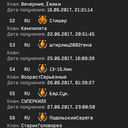
Клан:
Вечерние_Ёжики
Дата получения:
16.06.2017, 21:21:14
52
RU
Стишер
Клан:
Кемпилята
Дата получения:
22.06.2017, 20:51:45
53
RU
штирлиц2002гена
Клан:
Дата получения:
25.06.2017, 16:09:39
54
RU
13-15.Ник
Клан:
ВозрастСерьёзный
Дата получения:
26.06.2017, 01:39:27
55
RU
Бар.Сук.
Клан:
СУПЕРКИЛЛ
Дата получения:
27.06.2017, 23:08:50
56
RU
ПодольскийСерёга
Клан:
СтарикГоловорез