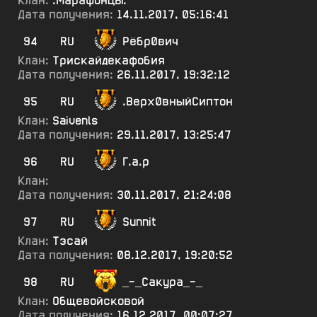
Клан:
.МарафонцЫ.
Дата получения:
14.11.2017, 05:16:41
94
RU
Рёбр0вич
Клан:
Трискайдекафобия
Дата получения:
26.11.2017, 19:32:12
95
RU
.Верх0вныйСиптон
Клан:
Saivenls
Дата получения:
29.11.2017, 13:25:47
96
RU
Г.а.р
Клан:
Дата получения:
30.11.2017, 21:24:08
97
RU
Sunnit
Клан:
Тэсай
Дата получения:
08.12.2017, 19:20:52
98
RU
_-_Сакура_-_
Клан:
Общевойсковой
Дата получения:
16.12.2017, 00:07:27