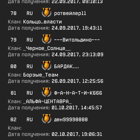
Дата получения:
22.09.2017, 09:10:13
78
RU
ротвейлер11
Клан:
Кольцо..власти
Дата получения:
24.09.2017, 19:43:11
79
RU
---Витольдино---
Клан:
_Черное_Солнце__
Дата получения:
24.09.2017, 23:13:09
80
RU
БАРДАК....
Клан:
Борзые_Теам
Дата получения:
26.09.2017, 12:25:56
81
RU
Ф-А-Н-А-Т-И-К666
Клан:
_АЛЬФА-ЦЕНТАВРА_
Дата получения:
01.10.2017, 14:45:57
82
RU
ден99998888
Клан:
Дата получения:
02.10.2017, 19:06:31