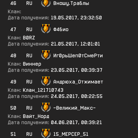
46
RU
Вношу.Траблы
Клан:
Дата получения:
19.05.2017, 23:32:50
47
RU
Ф4био
Клан:
B0RZ
Дата получения:
21.05.2017, 12:01:01
48
RU
Иг0рьШеп0тСмеРти
Клан:
Виннер
Дата получения:
23.05.2017, 00:39:37
49
RU
Андрюха_Отжимает
Клан:
Клан_121710743
Дата получения:
24.05.2017, 00:22:55
50
RU
-Великий_Макс-
Клан:
Вайт_Норд
Дата получения:
04.06.2017, 00:39:21
51
RU
15_МЕРСЕР_51