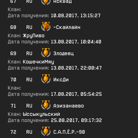
67
RU
АскВаД
Клан:
Дата получения:
10.08.2017, 13:15:27
68
RU
-Скайлайн
Клан:
ЖруПиво
Дата получения:
13.08.2017, 10:04:40
69
RU
Злодеец
Клан:
КошечкиМяу
Дата получения:
13.08.2017, 22:00:47
70
RU
ИксДи
Клан:
Дата получения:
17.08.2017, 05:54:25
71
RU
Азизанаево
Клан:
Ыссыкульский
Дата получения:
25.08.2017, 09:17:32
72
RU
С.А.П.Ё.Р.-90