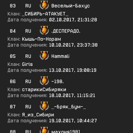
83
RU
Веселый-Бахус
Клан:
_СИБИРЬ-АТАКУЕТ_
Дата получения:
02.10.2017, 21:31:28
84
RU
.ДЕСПЕРАДО.
Клан:
Кышь-По-Норам
Дата получения:
10.10.2017, 23:37:38
85
RU
Hammali
Клан:
Girls
Дата получения:
13.10.2017, 19:08:19
86
RU
-198.
Клан:
старикиСибиряки
Дата получения:
18.10.2017, 11:15:21
87
RU
_-бряк_бум-_
Клан:
Я_из_Сибири
Дата получения:
19.10.2017, 10:44:27
88
RU
махоня1981