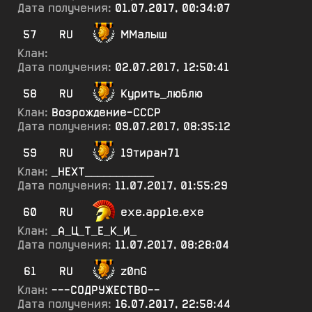
Дата получения:
01.07.2017, 00:34:07
57
RU
ММалыш
Клан:
Дата получения:
02.07.2017, 12:50:41
58
RU
Курить_люблю
Клан:
Возрождение-СССР
Дата получения:
09.07.2017, 08:35:12
59
RU
19тиран71
Клан:
_НЕХТ___________
Дата получения:
11.07.2017, 01:55:29
60
RU
ехе.арр1е.ехе
Клан:
_А_Ц_Т_Е_К_И_
Дата получения:
11.07.2017, 08:28:04
61
RU
z0nG
Клан:
---СОДРУЖЕСТВО--
Дата получения:
16.07.2017, 22:58:44