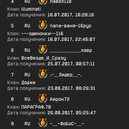
4
RU
павел110
Клан:
illuminati
Дата получения:
18.07.2017, 10:28:16
5
RU
папа-ваня-16рус
Клан:
---одиночки--116
Дата получения:
18.07.2017, 22:46:07
6
RU
____________лавр
Клан:
ВсеВезде_И_Сразу
Дата получения:
25.07.2017, 00:57:11
7
RU
.-__Лидер__-.
Клан:
Доджи
Дата получения:
23.08.2017, 08:26:31
8
RU
Айрон72
Клан:
ПАРАГРАФ.78
Дата получения:
26.08.2017, 05:25:47
9
RU
-__-ФоБоС-__-