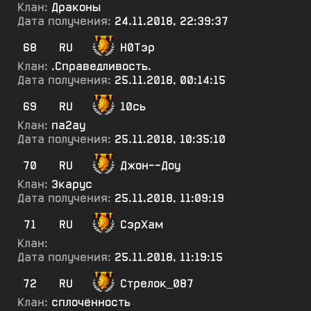
Клан:
Драконы
Дата получения:
24.11.2018, 22:39:37
68
RU
Н0Тэр
Клан:
.Справедливость.
Дата получения:
25.11.2018, 00:14:15
69
RU
10сь
Клан:
па2ау
Дата получения:
25.11.2018, 10:35:10
70
RU
Джон--Доу
Клан:
Экарус
Дата получения:
25.11.2018, 11:09:19
71
RU
СэрХам
Клан:
Дата получения:
25.11.2018, 11:19:15
72
RU
Стрелок_087
Клан:
сплочённость