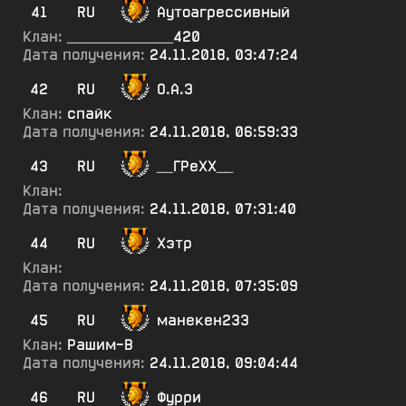
41
RU
Аутоагрессивный
Клан:
_____________420
Дата получения:
24.11.2018, 03:47:24
42
RU
О.А.Э
Клан:
спайк
Дата получения:
24.11.2018, 06:59:33
43
RU
__ГРеХХ__
Клан:
Дата получения:
24.11.2018, 07:31:40
44
RU
Хэтр
Клан:
Дата получения:
24.11.2018, 07:35:09
45
RU
манекен233
Клан:
Рашим-В
Дата получения:
24.11.2018, 09:04:44
46
RU
Фурри