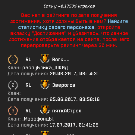
Есть у ~0.1753% игроков
Вас нет в рейтинге по дате получения
достижения, хотя должны быть в нем?
Найдите
статистику своего персонажа
, откройте
вкладку "Достижения" и убедитесь, что данное
достижение отображается на сайте, после чего
перепроверьте рейтинг через 30 мин.
1
RU
Волк....
Клан:
республика_ШКИД
Дата получения:
20.06.2017, 06:14:31
2
RU
3веролов
Клан:
Дата получения:
25.06.2017, 09:58:16
3
RU
пяткАСтрел
Клан:
.МарафонцЫ.
Дата получения:
17.07.2017, 01:41:09