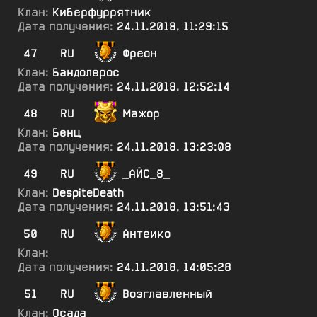
Клан:
Киберфуррятник
Дата получения:
24.11.2018, 11:29:15
47
RU
Фреон
Клан:
Бандолерос
Дата получения:
24.11.2018, 12:52:14
48
RU
Мажор
Клан:
Бенц
Дата получения:
24.11.2018, 13:23:08
49
RU
_АЙС_8_
Клан:
DespiteDeath
Дата получения:
24.11.2018, 13:51:43
50
RU
Антеико
Клан:
Дата получения:
24.11.2018, 14:05:28
51
RU
Возглавленный
Клан:
Осада