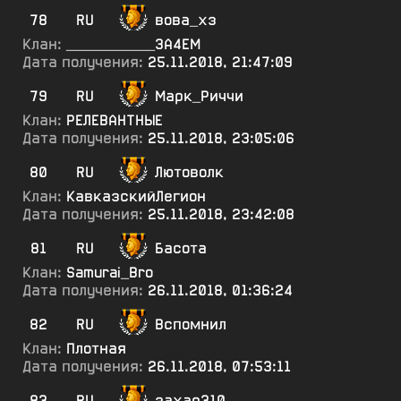
78
RU
вова_хз
Клан:
___________ЗА4ЕМ
Дата получения:
25.11.2018, 21:47:09
79
RU
Марк_Риччи
Клан:
РЕЛЕВАНТНЫЕ
Дата получения:
25.11.2018, 23:05:06
80
RU
Лютоволк
Клан:
КавказскийЛегион
Дата получения:
25.11.2018, 23:42:08
81
RU
Басота
Клан:
Samurai_Bro
Дата получения:
26.11.2018, 01:36:24
82
RU
Вспомнил
Клан:
Плотная
Дата получения:
26.11.2018, 07:53:11
83
RU
захар310