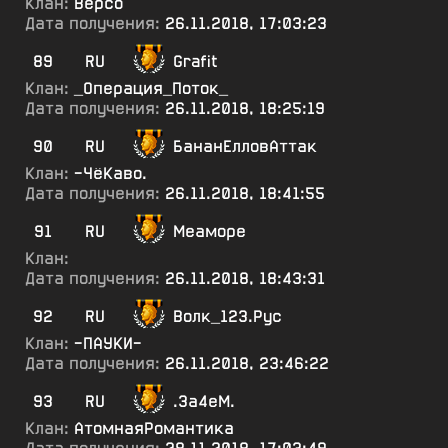
Клан:
Версо
Дата получения:
26.11.2018, 17:03:23
89
RU
Grafit
Клан:
_Операция_Поток_
Дата получения:
26.11.2018, 18:25:19
90
RU
БананЕлловАттак
Клан:
-ЧёКаво.
Дата получения:
26.11.2018, 18:41:55
91
RU
Меаморе
Клан:
Дата получения:
26.11.2018, 18:43:31
92
RU
Волк_123.Рус
Клан:
-ПАУКИ-
Дата получения:
26.11.2018, 23:46:22
93
RU
.За4еМ.
Клан:
АтомнаяРомантика