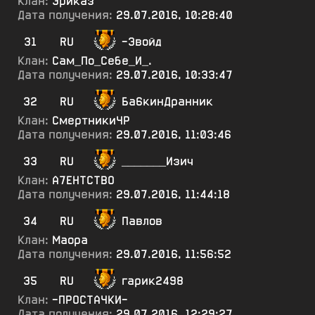
Клан:
Эриказ
Дата получения:
29.07.2016, 10:28:40
31
RU
-Эвойд
Клан:
Сам_По_Себе_И_.
Дата получения:
29.07.2016, 10:33:47
32
RU
Ба6кинДранник
Клан:
СмертникиЧР
Дата получения:
29.07.2016, 11:03:46
33
RU
_______Изич
Клан:
А7ЕНТСТВО
Дата получения:
29.07.2016, 11:44:18
34
RU
Павлов
Клан:
Маора
Дата получения:
29.07.2016, 11:56:52
35
RU
гарик2498
Клан:
-ПРОСТАЧКИ-
Дата получения:
29.07.2016, 12:29:27