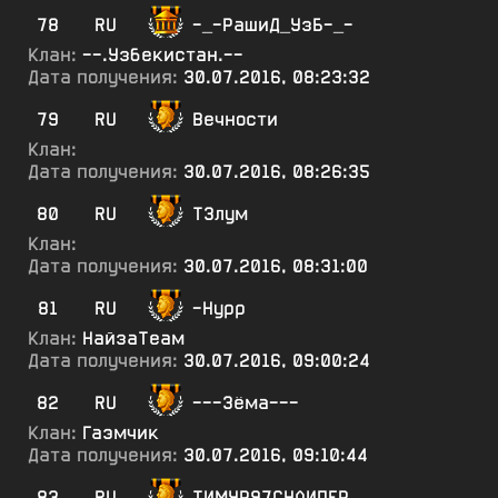
78
RU
-_-РашиД_УзБ-_-
Клан:
--.Узбекистан.--
Дата получения:
30.07.2016, 08:23:32
79
RU
Вечности
Клан:
Дата получения:
30.07.2016, 08:26:35
80
RU
ТЗлум
Клан:
Дата получения:
30.07.2016, 08:31:00
81
RU
-Нурр
Клан:
НайзаТеам
Дата получения:
30.07.2016, 09:00:24
82
RU
---3ёма---
Клан:
Гаэмчик
Дата получения:
30.07.2016, 09:10:44
83
RU
ТИМУР97СНАИПЕР