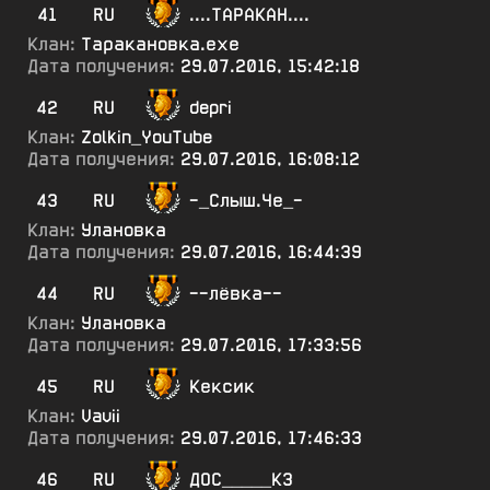
41
RU
....ТАРАКАН....
Клан:
Таракановка.ехе
Дата получения:
29.07.2016, 15:42:18
42
RU
depri
Клан:
Zolkin_YouTube
Дата получения:
29.07.2016, 16:08:12
43
RU
-_Слыш.Че_-
Клан:
Улановка
Дата получения:
29.07.2016, 16:44:39
44
RU
--лёвка--
Клан:
Улановка
Дата получения:
29.07.2016, 17:33:56
45
RU
Кексик
Клан:
Vavii
Дата получения:
29.07.2016, 17:46:33
46
RU
ДОС_____КЗ