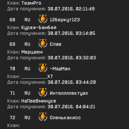
Клан:
ТеамРго
Дата получения:
30.07.2016, 02:11:49
68
RU
12беркут123
Клан:
Кураж-Бамбей
Дата получения:
30.07.2016, 03:14:05
69
RU
Eines
Клан:
Мерцаем
Дата получения:
30.07.2016, 03:32:03
70
RU
-МадМан
Клан:
__________Х7
Дата получения:
30.07.2016, 03:44:20
71
RU
Интеллллектуал
Клан:
НаПвеВминусе
Дата получения:
30.07.2016, 04:04:21
72
RU
Оленькакисс
Клан: