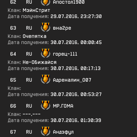
62
RU
Апостол1900
Клан:
МэйнСтрит
Дата получения:
29.07.2016, 23:27:30
63
RU
вна2ре
Клан:
Очепятка
Дата получения:
30.07.2016, 00:00:45
64
RU
горец-111
Клан:
Не-Обижайся
Дата получения:
30.07.2016, 00:17:13
65
RU
Адреналин_О07
Клан:
Дата получения:
30.07.2016, 00:53:27
66
RU
МР.ГОМА
Клан:
---.---
Дата получения:
30.07.2016, 01:30:39
67
RU
Андэфул