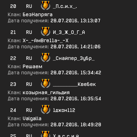
20
RU
_П.с.и.х_.
Клан:
БезНапряга
Дата получения:
28.07.2016, 13:13:07
21
RU
И_З_Ж_О_Г_А
Клан:
Х-_-АмВге11а-_-Х
Дата получения:
28.07.2016, 14:21:06
22
RU
_Снайпер_Зубр_
Клан:
Решаем
Дата получения:
28.07.2016, 15:34:42
23
RU
_________Квебек
Клан:
козырная_гильдия
Дата получения:
28.07.2016, 16:35:54
24
RU
1джон112
Клан:
Valgalla
Дата получения:
28.07.2016, 18:49:28
25
RU
Х.а.с.с.и.й