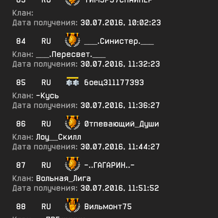
Клан:
Дата получения:
30.07.2016, 10:02:23
84
RU
___.Синистер.___
Клан:
___.Пересвет.___
Дата получения:
30.07.2016, 11:32:23
85
RU
боец311177393
Клан:
-Кусь
Дата получения:
30.07.2016, 11:36:27
86
RU
0тпевающий_Души
Клан:
Лоу__Скилл
Дата получения:
30.07.2016, 11:44:27
87
RU
-..ГАГАРИН..-
Клан:
Вольная_Лига
Дата получения:
30.07.2016, 11:51:52
88
RU
Вильмонт75