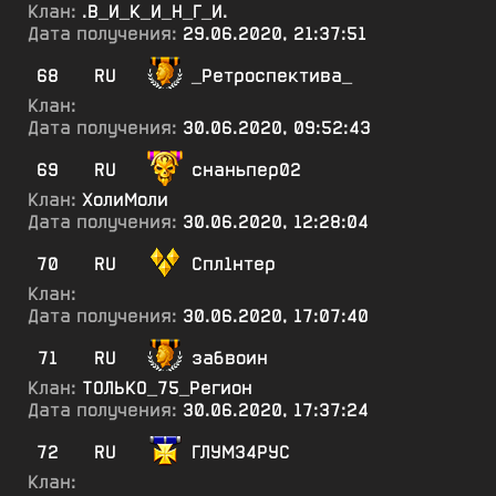
Клан:
.В_И_К_И_Н_Г_И.
Дата получения:
29.06.2020, 21:37:51
68
RU
_Ретроспектива_
Клан:
Дата получения:
30.06.2020, 09:52:43
69
RU
снаньпер02
Клан:
ХолиМоли
Дата получения:
30.06.2020, 12:28:04
70
RU
Спл1нтер
Клан:
Дата получения:
30.06.2020, 17:07:40
71
RU
забвоин
Клан:
ТОЛЬКО_75_Регион
Дата получения:
30.06.2020, 17:37:24
72
RU
ГЛУМ34РУС
Клан: