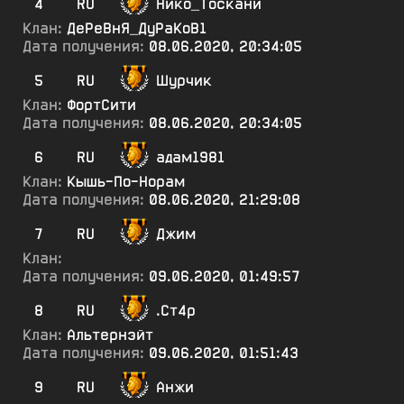
4
RU
Нико_Тоскани
Клан:
ДеРеВнЯ_ДуРаКоВ1
Дата получения:
08.06.2020, 20:34:05
5
RU
Шурчик
Клан:
ФортСити
Дата получения:
08.06.2020, 20:34:05
6
RU
адам1981
Клан:
Кышь-По-Норам
Дата получения:
08.06.2020, 21:29:08
7
RU
Джим
Клан:
Дата получения:
09.06.2020, 01:49:57
8
RU
.Ст4р
Клан:
Альтернэйт
Дата получения:
09.06.2020, 01:51:43
9
RU
Анжи