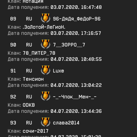
Клан:
Нотация
Дата получения:
03.07.2020, 16:47:48
89
RU
96-ДяДя_ФёДоР-96
Клан:
.ЗоЛотоЙ-ЛеГиоН.
Дата получения:
03.07.2020, 17:16:57
90
RU
7__ЗОРРО__7
Клан:
78_ПИТЕР_78
Дата получения:
04.07.2020, 10:48:55
91
RU
Luxe
Клан:
Тенсион
Дата получения:
04.07.2020, 13:04:22
92
RU
-_-Чпок__Мен-_-
Клан:
ODKB
Дата получения:
04.07.2020, 13:44:36
93
RU
слава2014
Клан:
сочи-2017