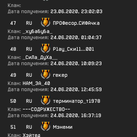
Клан:
Дата получения:
23.06.2020, 23:02:03
47
RU
ПРОФесор.СИФАчка
Клан:
_хубабуба_
Дата получения:
24.06.2020, 01:04:37
48
RU
Р1ау_Ски11...001
Клан:
_СиЛа_ДуХа__
Дата получения:
24.06.2020, 10:09:23
49
RU
гекер
Клан:
НАМ_ЗА_40
Дата получения:
24.06.2020, 12:45:59
50
RU
терминатор_т1978
Клан:
---СОДРУЖЕСТВО--
Дата получения:
24.06.2020, 16:37:19
51
RU
Мэнеми
Клан:
Хэйтед