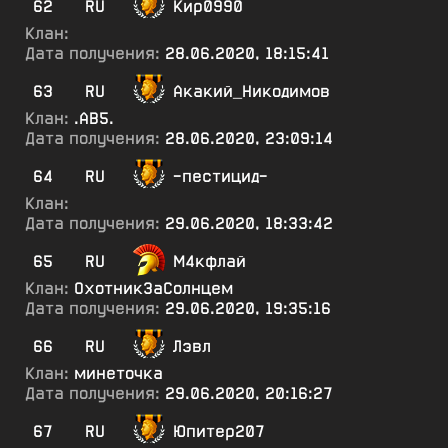
62
RU
Кир0990
Клан:
Дата получения:
28.06.2020, 18:15:41
63
RU
Акакий_Никодимов
Клан:
.АВ5.
Дата получения:
28.06.2020, 23:09:14
64
RU
-пестицид-
Клан:
Дата получения:
29.06.2020, 18:33:42
65
RU
М4кфлай
Клан:
ОхотникЗаСолнцем
Дата получения:
29.06.2020, 19:35:16
66
RU
Лэвл
Клан:
минеточка
Дата получения:
29.06.2020, 20:16:27
67
RU
Юпитер207