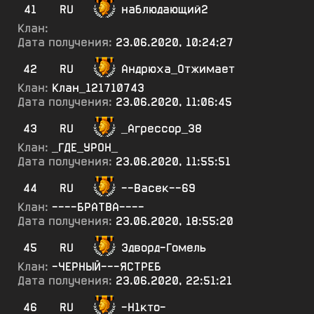
41
RU
наблюдающий2
Клан:
Дата получения:
23.06.2020, 10:24:27
42
RU
Андрюха_Отжимает
Клан:
Клан_121710743
Дата получения:
23.06.2020, 11:06:45
43
RU
_Агрессор_38
Клан:
_ГДЕ_УРОН_
Дата получения:
23.06.2020, 11:55:51
44
RU
--Васек--69
Клан:
----БРАТВА----
Дата получения:
23.06.2020, 18:55:20
45
RU
Эдворд-Гомель
Клан:
-ЧЕРНЫЙ---ЯСТРЕБ
Дата получения:
23.06.2020, 22:51:21
46
RU
-Н1кто-