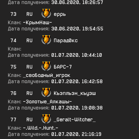
Дата получения:
30.06.2020, 18:26:57
73
RU
еррь
Клан:
-КрымНаш-
Дата получения:
30.06.2020, 19:54:55
74
RU
Парад0кс
Клан:
Дата получения:
01.07.2020, 10:44:10
75
RU
БАРС-7
Клан:
_свободный_игрок
Дата получения:
01.07.2020, 16:42:58
76
RU
Къэплъэн_къуэш
Клан:
-Золотые_Алкашы-
Дата получения:
01.07.2020, 19:08:38
77
RU
_Geralt-Witcher_
Клан:
-.Wild.-.Hunt.-
Дата получения:
01.07.2020, 21:16:19