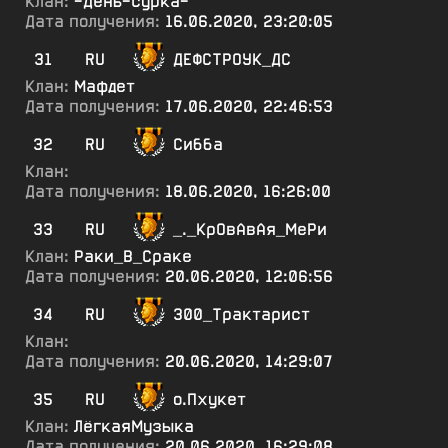
Клан:
-День-сурка-
Дата получения:
16.06.2020, 23:20:05
31
RU
ДЕФСТРОУК_ДС
Клан:
Мафдет
Дата получения:
17.06.2020, 22:46:53
32
RU
Сибба
Клан:
Дата получения:
18.06.2020, 16:26:00
33
RU
_._КрОвАвАя_МеРи
Клан:
Раки_В_Сраке
Дата получения:
20.06.2020, 12:06:56
34
RU
300_Трактарист
Клан:
Дата получения:
20.06.2020, 14:29:07
35
RU
о.Пхукет
Клан:
ЛёгкаяМузыка
Дата получения:
20.06.2020, 16:29:08