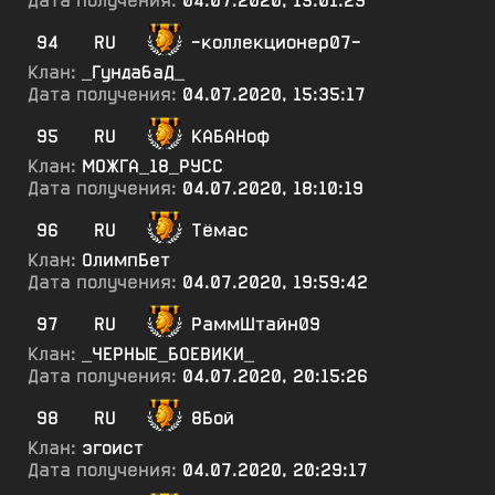
Дата получения:
04.07.2020, 15:01:29
94
RU
-коллекционер07-
Клан:
_ГундабаД_
Дата получения:
04.07.2020, 15:35:17
95
RU
КАБАНоф
Клан:
МОЖГА_18_РУСС
Дата получения:
04.07.2020, 18:10:19
96
RU
Тёмас
Клан:
ОлимпБет
Дата получения:
04.07.2020, 19:59:42
97
RU
РаммШтайн09
Клан:
_ЧЕРНЫЕ_БОЕВИКИ_
Дата получения:
04.07.2020, 20:15:26
98
RU
8Бой
Клан:
эгоист
Дата получения:
04.07.2020, 20:29:17