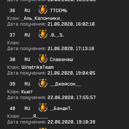
36
RU
77СЕМЬ
Клан:
_Аль_Капончики_
Дата получения:
21.06.2020, 16:02:10
37
RU
.8._.5.
Клан:
Дата получения:
21.06.2020, 17:13:18
38
RU
Славанаш
Клан:
WinstrikeTeam
Дата получения:
21.06.2020, 19:04:05
39
RU
__Джейсон__
Клан:
Кьют
Дата получения:
22.06.2020, 17:55:57
40
RU
_.БандиТ.
Клан:
____.Я.____
Дата получения:
22.06.2020, 19:10:39