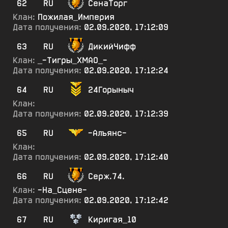
62
RU
СенаТорг
Клан:
Пожилая_Империя
Дата получения:
02.09.2020, 17:12:09
63
RU
ДикийЧифф
Клан:
_-Тигры_ХМАО_-
Дата получения:
02.09.2020, 17:12:24
64
RU
24Горыныч
Клан:
Дата получения:
02.09.2020, 17:12:39
65
RU
-Алъянс-
Клан:
Дата получения:
02.09.2020, 17:12:40
66
RU
Серж.74.
Клан:
-На_Сцене-
Дата получения:
02.09.2020, 17:12:42
67
RU
Киригая_10