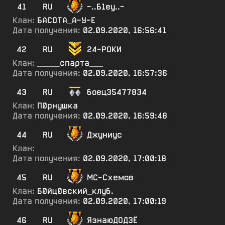
41
RU
-..Б1еу..-
Клан:
БАСОТА_А-У-Е
Дата получения:
02.09.2020, 16:56:41
42
RU
24-РОКИ
Клан:
_____спарта___
Дата получения:
02.09.2020, 16:57:36
43
RU
боец35477834
Клан:
П0рнушка
Дата получения:
02.09.2020, 16:59:48
44
RU
Джуниус
Клан:
Дата получения:
02.09.2020, 17:00:18
45
RU
МС-Схемов
Клан:
Б0йц0вский_клуб.
Дата получения:
02.09.2020, 17:00:19
46
RU
ЯзнаюДОДЗЁ