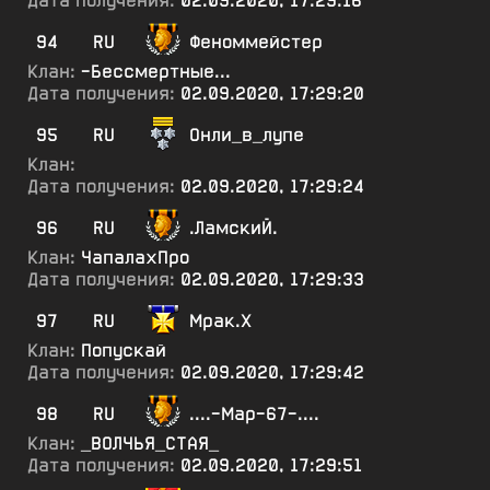
Дата получения:
02.09.2020, 17:29:16
94
RU
Феноммейстер
Клан:
-Бессмертные...
Дата получения:
02.09.2020, 17:29:20
95
RU
Онли_в_лупе
Клан:
Дата получения:
02.09.2020, 17:29:24
96
RU
.ЛамскиЙ.
Клан:
ЧапалахПро
Дата получения:
02.09.2020, 17:29:33
97
RU
Мрак.Х
Клан:
Попускай
Дата получения:
02.09.2020, 17:29:42
98
RU
....-Мар-67-....
Клан:
_ВОЛЧЬЯ_СТАЯ_
Дата получения:
02.09.2020, 17:29:51