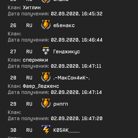
Клан:
Хитлин
Дата получения:
02.09.2020, 16:45:32
26
RU
ебенакс
Клан:
Дата получения:
02.09.2020, 16:46:44
27
RU
Генджикус
Клан:
спермяки
Дата получения:
02.09.2020, 16:47:11
28
RU
.-МакСон4иК-.
Клан:
Фаер_Ледженс
Дата получения:
02.09.2020, 16:47:14
29
RU
рнпгп
Клан:
Дата получения:
02.09.2020, 16:47:20
30
RU
К05АК____