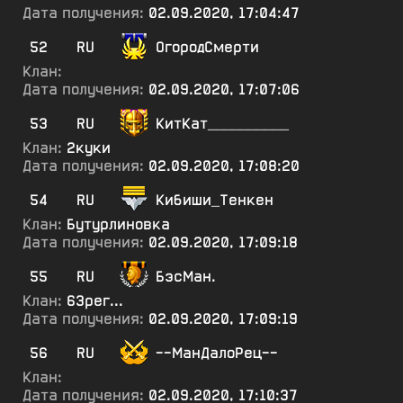
Дата получения:
02.09.2020, 17:04:47
52
RU
ОгородСмерти
Клан:
Дата получения:
02.09.2020, 17:07:06
53
RU
КитКат__________
Клан:
2куки
Дата получения:
02.09.2020, 17:08:20
54
RU
Кибиши_Тенкен
Клан:
Бутурлиновка
Дата получения:
02.09.2020, 17:09:18
55
RU
БэсМан.
Клан:
63рег...
Дата получения:
02.09.2020, 17:09:19
56
RU
--МанДалоРец--
Клан:
Дата получения:
02.09.2020, 17:10:37