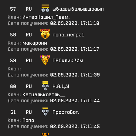
57
RU
ыбадвыбалышщоаып
Клан:
ИнтерНэшнл_Теам.
Дата получения:
02.09.2020, 17:11:10
58
RU
попа_негра1
Клан:
макарони
Дата получения:
02.09.2020, 17:11:17
59
RU
ПРОклик70м
Клан:
Дата получения:
02.09.2020, 17:11:39
60
RU
Н.А.Ц.У
Клан:
Кетцалькоатль__
Дата получения:
02.09.2020, 17:11:44
61
RU
ПростоБог.
Клан:
Попо
Дата получения:
02.09.2020, 17:11:45