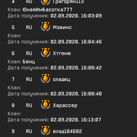
4
RU
Григорян113
Клан:
ЮнаяИмбасотка777
Дата получения:
02.09.2020, 16:03:09
5
RU
Мэвинс
Клан:
Дата получения:
02.09.2020, 16:04:46
6
RU
Хтгеме
Клан:
Бенц
Дата получения:
02.09.2020, 16:08:42
7
RU
оладец
Клан:
Дата получения:
02.09.2020, 16:08:48
8
RU
Харассер
Клан:
Дата получения:
02.09.2020, 16:13:07
9
RU
влад104682