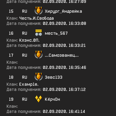
Дата получения:
02.09.2020, 16:27:09
15
RU
Хирург_Андрейка
Клан:
Честь.И.Свобода
Дата получения:
02.09.2020, 16:33:08
16
RU
месть_567
Клан:
Клэнс.0П.
Дата получения:
02.09.2020, 16:33:21
17
RU
...Самозванец...
Клан:
Дата получения:
02.09.2020, 16:35:46
18
RU
Зевс133
Клан:
Ехамр1е.
Дата получения:
02.09.2020, 16:37:12
19
RU
К4рчОн
Клан:
Дата получения:
02.09.2020, 16:41:14