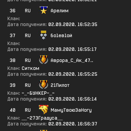
36
RU
Арелим
Клан:
Дата получения:
02.09.2020, 16:52:35
37
RU
бо1ев1ой
Клан:
Дата получения:
02.09.2020, 16:55:17
38
RU
Аврора_С_Ак_47..
Клан:
Ситком
Дата получения:
02.09.2020, 16:55:25
39
RU
21Пилот
Клан:
-_-БУНКЕР-_-
Дата получения:
02.09.2020, 16:56:14
40
RU
МамуТвоюЗаНогу
Клан:
__-273Градуса__
Дата получения:
02.09.2020, 16:56:37