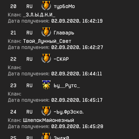
20
RU
турбоМо
Клан:
_З.Л.Ы.Д.Н.И_
Дата получения:
02.09.2020, 16:42:19
21
RU
Главаръ
Клан:
Твой_Лунный_Свет
Дата получения:
02.09.2020, 16:42:27
22
RU
-СКАР
Клан:
Дата получения:
02.09.2020, 16:44:11
23
RU
Ьу__Рутс_
Клан:
Дата получения:
02.09.2020, 16:45:17
24
RU
-Ьу.Фр3ско.
Клан:
ШлепокМайонезный
Дата получения:
02.09.2020, 16:45:28
25
RU
Эндж0