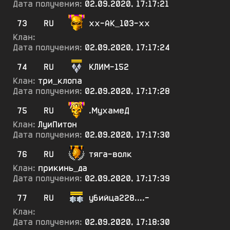
Дата получения:
02.09.2020, 17:17:21
73
RU
хх-АК_103-хх
Клан:
Дата получения:
02.09.2020, 17:17:24
74
RU
КЛИМ-152
Клан:
три_клопа
Дата получения:
02.09.2020, 17:17:28
75
RU
.МухамеД
Клан:
ЛуиПитон
Дата получения:
02.09.2020, 17:17:30
76
RU
тяга-волк
Клан:
прикинь_да
Дата получения:
02.09.2020, 17:17:39
77
RU
убийца228....-
Клан:
Дата получения:
02.09.2020, 17:18:30