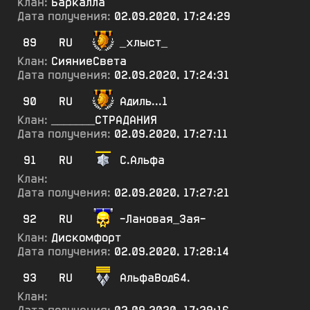
Клан:
Баркалла
Дата получения:
02.09.2020, 17:24:29
89
RU
_хлыст_
Клан:
СияниеСвета
Дата получения:
02.09.2020, 17:24:31
90
RU
Адиль...1
Клан:
_______СТРАДАНИЯ
Дата получения:
02.09.2020, 17:27:11
91
RU
С.Альфа
Клан:
Дата получения:
02.09.2020, 17:27:21
92
RU
-Лановая_Зая-
Клан:
Дискомфорт
Дата получения:
02.09.2020, 17:28:14
93
RU
АльфаВод64.
Клан: