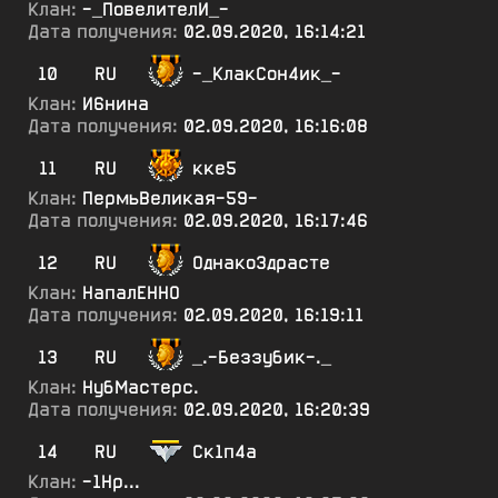
Клан:
-_ПовелителИ_-
Дата получения:
02.09.2020, 16:14:21
10
RU
-_КлакСон4ик_-
Клан:
И6нина
Дата получения:
02.09.2020, 16:16:08
11
RU
кке5
Клан:
ПермьВеликая-59-
Дата получения:
02.09.2020, 16:17:46
12
RU
ОднакоЗдрасте
Клан:
НапалЕННО
Дата получения:
02.09.2020, 16:19:11
13
RU
_.-Беззубик-._
Клан:
НубМастерс.
Дата получения:
02.09.2020, 16:20:39
14
RU
Ск1п4а
Клан:
-1Нр...