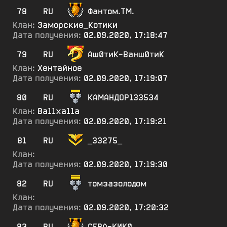
78
RU
Фантом.ТМ.
Клан:
Заморские_Котики
Дата получения:
02.09.2020, 17:18:47
79
RU
Аш0тиК-Ванш0тиК
Клан:
Хентайное
Дата получения:
02.09.2020, 17:19:07
80
RU
КАМАНДОР133534
Клан:
Ва11ха11а
Дата получения:
02.09.2020, 17:19:21
81
RU
_33275_
Клан:
Дата получения:
02.09.2020, 17:19:30
82
RU
томзазолодом
Клан:
Дата получения:
02.09.2020, 17:20:32
83
RU
СЕВА-КИК0