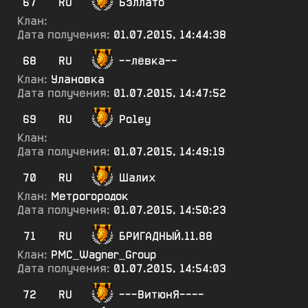
67
RU
Бэллато
Клан:
Дата получения:
01.07.2015, 14:44:38
68
RU
--лёвка--
Клан:
Улановка
Дата получения:
01.07.2015, 14:47:52
69
RU
Ро1еу
Клан:
Дата получения:
01.07.2015, 14:49:19
70
RU
Шалих
Клан:
Метрогородок
Дата получения:
01.07.2015, 14:50:23
71
RU
БРИГАДНЫЙ.11.88
Клан:
PMC_Wagner_Group
Дата получения:
01.07.2015, 14:54:03
72
RU
---ВитюнЯ----