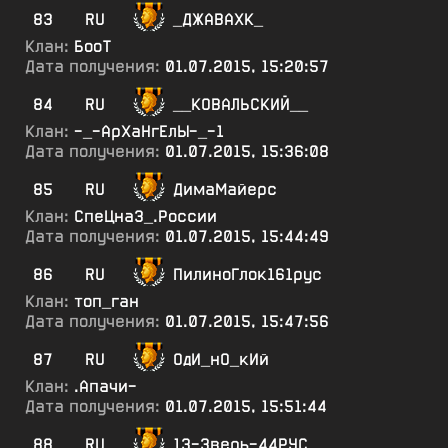
83
RU
_ДЖАВАХК_
Клан:
БооТ
Дата получения:
01.07.2015, 15:20:57
84
RU
__КОВАЛЬСКИЙ__
Клан:
-_-АрХаНгЕлЫ-_-1
Дата получения:
01.07.2015, 15:36:08
85
RU
ДимаМайерс
Клан:
СпеЦнаЗ_.России
Дата получения:
01.07.2015, 15:44:49
86
RU
ПилиноГлок161рус
Клан:
топ_ган
Дата получения:
01.07.2015, 15:47:56
87
RU
ОдИ_нО_кИй
Клан:
.Апачи-
Дата получения:
01.07.2015, 15:51:44
88
RU
13-Зверь-44РУС