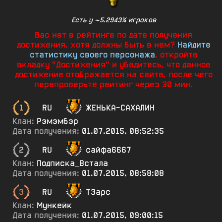
Есть у ~5.2943% игроков
Вас нет в рейтинге по дате получения
достижения, хотя должны быть в нем?
Найдите
статистику своего персонажа
, откройте
вкладку "Достижения" и убедитесь, что данное
достижение отображается на сайте, после чего
перепроверьте рейтинг через 30 мин.
1
RU
ЖЕНЬКА-САХАЛИН
Клан:
Рэмэмбэр
Дата получения:
01.07.2015, 08:52:35
2
RU
сайфа6667
Клан:
Подписка_Встала
Дата получения:
01.07.2015, 08:58:08
3
RU
Т3арс
Клан:
Мункейк
Дата получения:
01.07.2015, 09:00:15