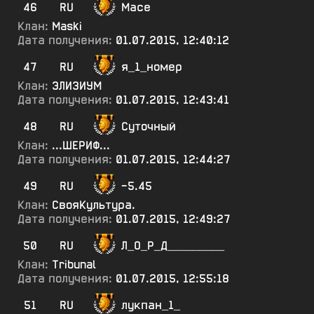
46
RU
Масе
Клан:
Maski
Дата получения:
01.07.2015, 12:40:12
47
RU
я_1_номер
Клан:
ЭЛИ3ИУМ
Дата получения:
01.07.2015, 12:43:41
48
RU
Суточный
Клан:
...ШЕРИФ...
Дата получения:
01.07.2015, 12:44:27
49
RU
-5.45
Клан:
СвояКультура.
Дата получения:
01.07.2015, 12:49:27
50
RU
Л_О_Р_Д_________
Клан:
Tribunal
Дата получения:
01.07.2015, 12:55:18
51
RU
лукпан_1_