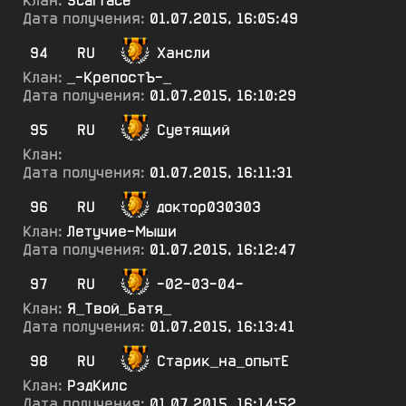
Клан:
Scarface
Дата получения:
01.07.2015, 16:05:49
94
RU
Хансли
Клан:
_-КрепостЪ-_
Дата получения:
01.07.2015, 16:10:29
95
RU
Суетящий
Клан:
Дата получения:
01.07.2015, 16:11:31
96
RU
доктор030303
Клан:
Летучие-Мыши
Дата получения:
01.07.2015, 16:12:47
97
RU
-02-03-04-
Клан:
Я_Твой_Батя_
Дата получения:
01.07.2015, 16:13:41
98
RU
Старик_на_опытЕ
Клан:
РэдКилс
Дата получения:
01.07.2015, 16:14:52