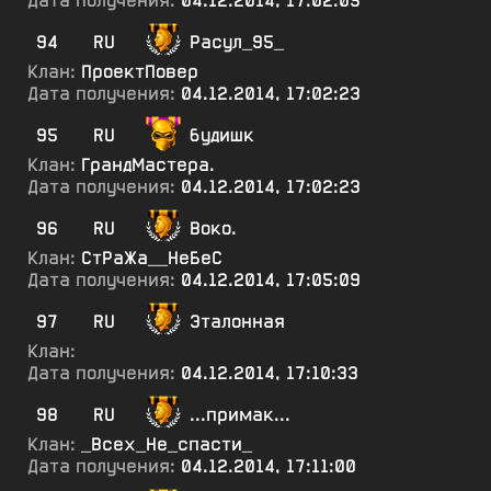
Дата получения:
04.12.2014, 17:02:05
94
RU
Расул_95_
Клан:
ПроектПовер
Дата получения:
04.12.2014, 17:02:23
95
RU
будишк
Клан:
ГрандМастера.
Дата получения:
04.12.2014, 17:02:23
96
RU
Воко.
Клан:
СтРаЖа__НеБеС
Дата получения:
04.12.2014, 17:05:09
97
RU
Эталонная
Клан:
Дата получения:
04.12.2014, 17:10:33
98
RU
...примак...
Клан:
_Всех_Не_спасти_
Дата получения:
04.12.2014, 17:11:00