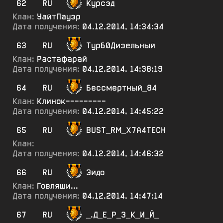
62
RU
Курсэд
Клан:
УайтПауэр
Дата получения:
04.12.2014, 14:34:34
63
RU
Турб0Дизельный
Клан:
Растафарай
Дата получения:
04.12.2014, 14:38:19
64
RU
Бессмертный_84
Клан:
Клинок---------
Дата получения:
04.12.2014, 14:45:22
65
RU
BUST_RM_X7A4TECH
Клан:
Дата получения:
04.12.2014, 14:46:32
66
RU
Эйдо
Клан:
Говляши...
Дата получения:
04.12.2014, 14:47:14
67
RU
_.Д_Е_Р_З_К_И_Й_