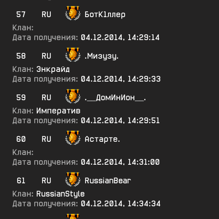
57
RU
БотК1ллер
Клан:
Дата получения:
04.12.2014, 14:29:14
58
RU
.Мизузу.
Клан:
Энкрайд
Дата получения:
04.12.2014, 14:29:33
59
RU
.__ДомИнИон__.
Клан:
Императив
Дата получения:
04.12.2014, 14:29:51
60
RU
Астарте.
Клан:
Дата получения:
04.12.2014, 14:31:00
61
RU
RussianBear
Клан:
RussianStyle
Дата получения:
04.12.2014, 14:34:34