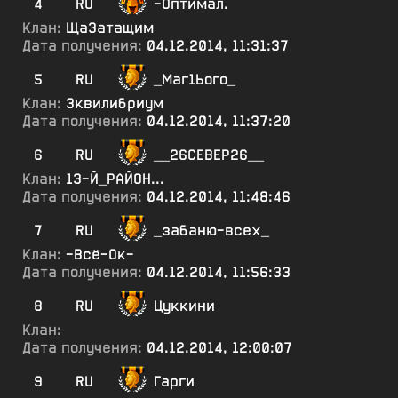
4
RU
-Оптимал.
Клан:
ЩаЗатащим
Дата получения:
04.12.2014, 11:31:37
5
RU
_Маг1Ього_
Клан:
3квилибриум
Дата получения:
04.12.2014, 11:37:20
6
RU
__26СЕВЕР26__
Клан:
13-Й_РАЙОН...
Дата получения:
04.12.2014, 11:48:46
7
RU
_забаню-всех_
Клан:
-Всё-Ок-
Дата получения:
04.12.2014, 11:56:33
8
RU
Цуккини
Клан:
Дата получения:
04.12.2014, 12:00:07
9
RU
Гарги