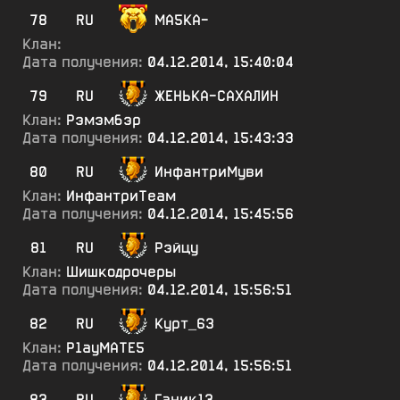
78
RU
МА5КА-
Клан:
Дата получения:
04.12.2014, 15:40:04
79
RU
ЖЕНЬКА-САХАЛИН
Клан:
Рэмэмбэр
Дата получения:
04.12.2014, 15:43:33
80
RU
ИнфантриМуви
Клан:
ИнфантриТеам
Дата получения:
04.12.2014, 15:45:56
81
RU
Рэйцу
Клан:
Шишкодрочеры
Дата получения:
04.12.2014, 15:56:51
82
RU
Курт_6З
Клан:
Р1ауМАТЕ5
Дата получения:
04.12.2014, 15:56:51
83
RU
Ганик13