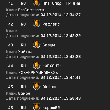
41
RU
ПИТ_СпорТ_ГР_аНд
Клан:
ЕгоСветлость
Дата получения:
04.12.2014, 13:34:27
42
RU
Рефлекс
Клан:
Дата получения:
04.12.2014, 13:42:22
43
RU
Безум
Клан:
Хэйтед
Дата получения:
04.12.2014, 13:42:28
44
RU
-АРХОНТ-
Клан:
хХх-КРИМИНАЛ-хХх
Дата получения:
04.12.2014, 13:44:41
45
RU
Alnilam
Клан:
0рион
Дата получения:
04.12.2014, 13:50:48
46
RU
кореш62