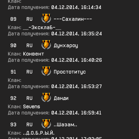
Клан:
Дата получения:
04.12.2014, 16:14:34
89
RU
---Сахалин---
Клан:
__-ЭксклаБ-__
Дата получения:
04.12.2014, 16:35:24
90
RU
Дунхароу
Клан:
Конвент
Дата получения:
04.12.2014, 16:40:26
91
RU
Простотитус
Клан:
Дата получения:
04.12.2014, 16:53:27
92
RU
Данди
Клан:
Sevens
Дата получения:
04.12.2014, 16:59:41
93
RU
..Шазам..
Клан:
..Д.О.Б.Р.Ы.Й.