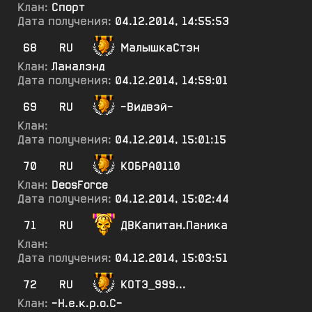
Клан:
Спорт
Дата получения:
04.12.2014, 14:55:53
68
RU
МалышкаСтэн
Клан:
Ланалэнд
Дата получения:
04.12.2014, 14:59:01
69
RU
-Видвэй-
Клан:
Дата получения:
04.12.2014, 15:01:15
70
RU
КОБРА0110
Клан:
DeosForce
Дата получения:
04.12.2014, 15:02:44
71
RU
ДВКапитан.Паника
Клан:
Дата получения:
04.12.2014, 15:03:51
72
RU
КОТЭ_999...
Клан:
-Н.е.к.р.о.С-