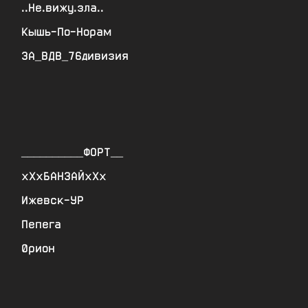
..Не.вижу.зла..
Кышь-По-Норам
ЗА_ВДВ_76дивизия
__________ФОРТ__
хХхБАНЗАЙхХх
Ижевск-УР
Пепега
0рион