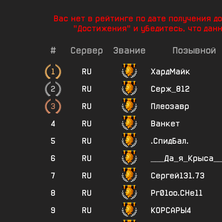
Вас нет в рейтинге по дате получения 
"Достижения" и убедитесь, что дан
#
Сервер
Звание
Позывной
1
RU
ХардМайк
2
RU
Серж_812
3
RU
Плеозавр
4
RU
Ванкет
5
RU
.СпидБал.
6
RU
___Да_я_Крыса_
7
RU
Сергей131.73
8
RU
Рг01оо.СНе11
9
RU
КОРСАРЫ4