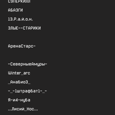
СУПЕРКИЛЛ
АБАЗГИ
13.Р.а.й.о.н.
ЗЛЫЕ--СТАРИКИ
АренаСтарс-
-СеверныеАмуры-
Winter_arc
_Анабио3_
-_-1штрафбат1-_-
Я-и4-нуба
...Лисий_Нос...