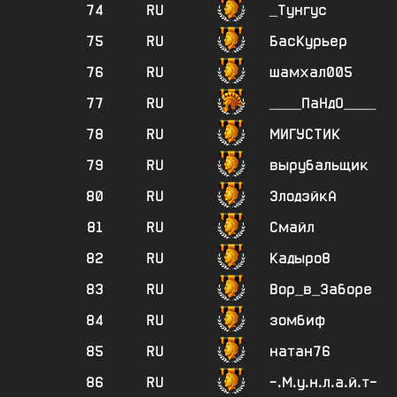
74
RU
_Тунгус
75
RU
БасКурьер
76
RU
шамхал005
77
RU
____ПаНдО____
78
RU
МИГУСТИК
79
RU
вырубальщик
80
RU
ЗлодэйкА
81
RU
Смайл
82
RU
Кадыро8
83
RU
Вор_в_Заборе
84
RU
зомбиф
85
RU
натан76
86
RU
-.М.у.н.л.а.й.т-