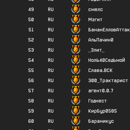
49
RU
смелс
50
RU
Мэгит
51
RU
БананЕлловАттак
52
RU
АльПачин0
53
RU
_Элит_
54
RU
НолЬ40СедЬмоЙ
55
RU
Слава.ВСК
56
RU
300_Трактарист
57
RU
агент0.0.7
58
RU
Годнест
59
RU
КирБур0585
60
RU
бараникус