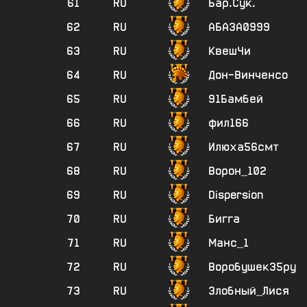
61
RU
Бар.Сук.
62
RU
АБАЗА0999
63
RU
КвешЧи
64
RU
Дон-Винченсо
65
RU
91Бамбей
66
RU
фил166
67
RU
Илюха56смт
68
RU
Ворон_102
69
RU
Dispersion
70
RU
Бигга
71
RU
Манс_1
72
RU
Воробушек35ру
73
RU
Злобный_Лися