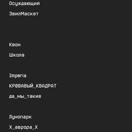
Осуждающий
ЭвилМаскет
Квон
Школа
Imperia
КР0ВАВЫЙ_КВАДРАТ
да_мы_такие
Лунопарк
Х_аврора_Х