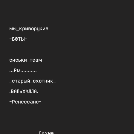
мы_криворукие
-Б0ТЫ-
сиськи_теам
...Рм...........
_старый_охотник_
.ВАЛЬХАЛЛА.
-Ренессанс-
___________Лихие