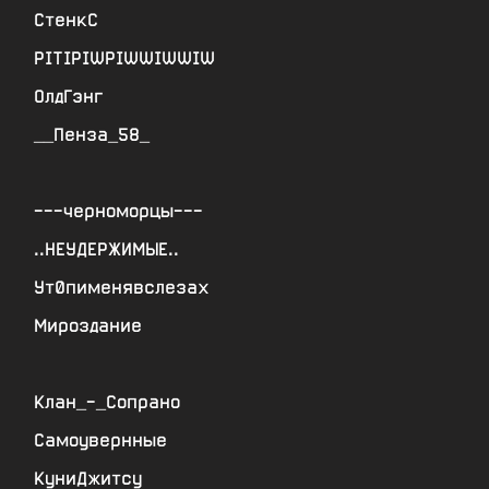
СтенкС
PITIPIWPIWWIWWIW
ОлдГэнг
__Пенза_58_
---черноморцы---
..НЕУДЕРЖИМЫЕ..
с
Ут0пименявслезах
Мироздание
Клан_-_Сопрано
Самоувернные
КуниДжитсу