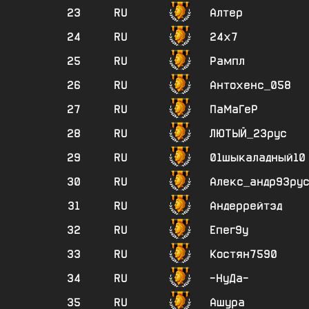
23
RU
Алтер
24
RU
24х7
25
RU
Рампл
26
RU
Антохенс_058
27
RU
ПаМаГеР
28
RU
ЛЮТЫЙ_23рус
29
RU
01шыкаладный10
30
RU
Алекс_андр93ру
31
RU
Андеррейтэд
32
RU
Епег9у
33
RU
Костян7590
34
RU
-НуДа-
35
RU
Ашура