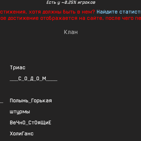
Есть у ~0.25% игроков
достижения, хотя должны быть в нем?
Найдите статист
ное достижение отображается на сайте, после чего п
Клан
Триас
___С_О_Д_О_М____
__
Полынь_Горькая
штурмы
ВеЧнО_СтОяЩиЕ
ХолиГанс