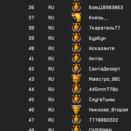
36
RU
боец10983863
37
RU
Князь._
38
RU
7каратель77
39
RU
Бурбун
40
RU
Аскаланте
41
RU
Антэк
42
RU
СантаДезерт
43
RU
Маестро_001
44
RU
445ппп778о
45
RU
СлугаТьмы
46
RU
Николай_Второй
47
RU
7778882222
48
RU
ГУДОРИАН