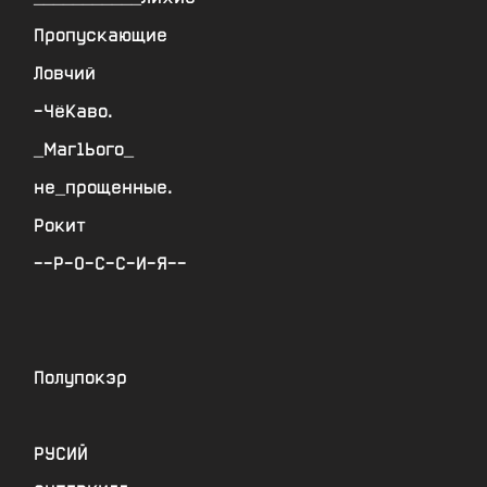
Пропускающие
Ловчий
-ЧёКаво.
_Маг1Ього_
не_прощенные.
Рокит
--Р-О-С-С-И-Я--
Полупокэр
РУСИЙ