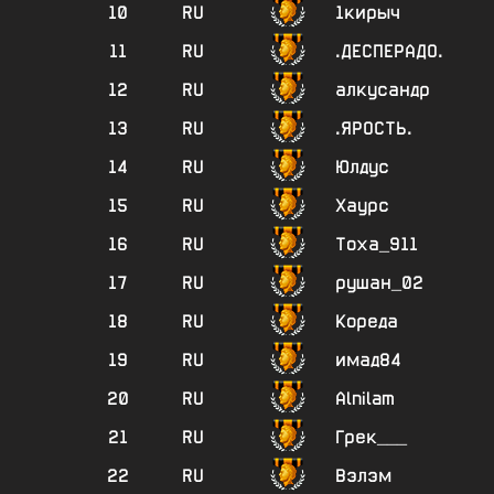
10
RU
1кирыч
11
RU
.ДЕСПЕРАДО.
12
RU
алкусандр
13
RU
.ЯРОСТЬ.
14
RU
Юлдус
15
RU
Хаурс
16
RU
Тоха_911
17
RU
рушан_02
18
RU
Кореда
19
RU
имад84
20
RU
Alnilam
21
RU
Грек___
22
RU
Вэлэм