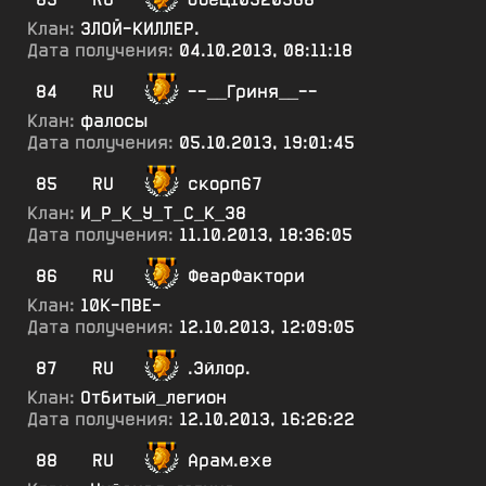
Клан:
ЗЛОЙ-КИЛЛЕР.
Дата получения:
04.10.2013, 08:11:18
84
RU
--__Гриня__--
Клан:
фалосы
Дата получения:
05.10.2013, 19:01:45
85
RU
скорп67
Клан:
И_Р_К_У_Т_С_К_38
Дата получения:
11.10.2013, 18:36:05
86
RU
ФеарФактори
Клан:
10К-ПВЕ-
Дата получения:
12.10.2013, 12:09:05
87
RU
.Эйлор.
Клан:
Отбитый_легион
Дата получения:
12.10.2013, 16:26:22
88
RU
Арам.ехе