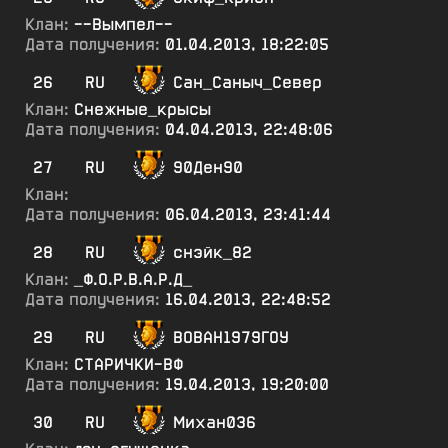
Клан:
--Вымпел--
Дата получения:
01.04.2013, 18:22:05
26
RU
Сан_Саныч_Север
Клан:
Снежные_крысы
Дата получения:
04.04.2013, 22:48:06
27
RU
90Ден90
Клан:
Дата получения:
06.04.2013, 23:41:44
28
RU
снэйк_82
Клан:
_Ф.О.Р.В.А.Р.Д_
Дата получения:
16.04.2013, 22:48:52
29
RU
ВОВАН1979ГОУ
Клан:
СТАРИЧКИ-ВФ
Дата получения:
19.04.2013, 19:20:00
30
RU
Михан036