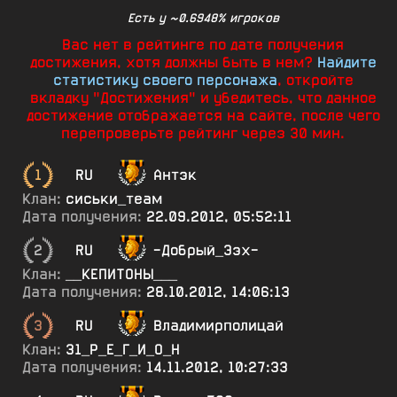
Есть у ~0.6948% игроков
Вас нет в рейтинге по дате получения
достижения, хотя должны быть в нем?
Найдите
статистику своего персонажа
, откройте
вкладку "Достижения" и убедитесь, что данное
достижение отображается на сайте, после чего
перепроверьте рейтинг через 30 мин.
1
RU
Антэк
Клан:
сиськи_теам
Дата получения:
22.09.2012, 05:52:11
2
RU
-Добрый_Ээх-
Клан:
__КЕПИТОНЫ___
Дата получения:
28.10.2012, 14:06:13
3
RU
Владимирполицай
Клан:
31_Р_Е_Г_И_О_Н
Дата получения:
14.11.2012, 10:27:33