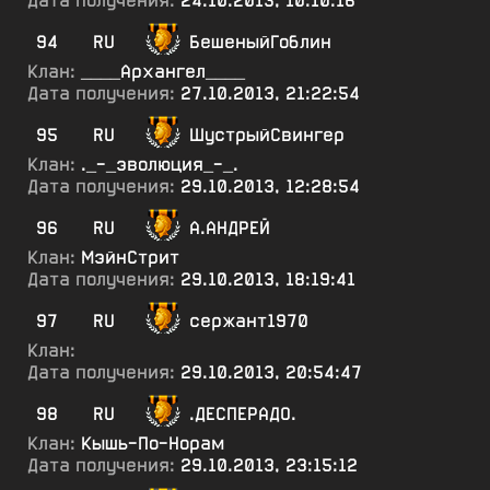
Дата получения:
24.10.2013, 10:10:16
94
RU
БешеныйГоблин
Клан:
____Архангел____
Дата получения:
27.10.2013, 21:22:54
95
RU
ШустрыйСвингер
Клан:
._-_эволюция_-_.
Дата получения:
29.10.2013, 12:28:54
96
RU
А.АНДРЕЙ
Клан:
МэйнСтрит
Дата получения:
29.10.2013, 18:19:41
97
RU
сержант1970
Клан:
Дата получения:
29.10.2013, 20:54:47
98
RU
.ДЕСПЕРАДО.
Клан:
Кышь-По-Норам
Дата получения:
29.10.2013, 23:15:12