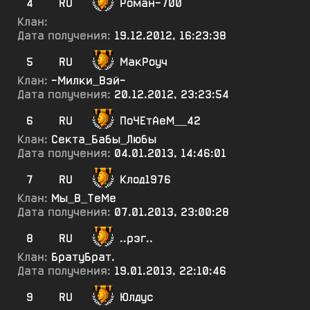
4
RU
Роман-700
Клан:
Дата получения:
19.12.2012, 16:23:38
5
RU
МакРоуч
Клан:
-Милки_Вэй-
Дата получения:
20.12.2012, 23:23:54
6
RU
ПоЧЕтАеМ__42
Клан:
Секта_Бабы_Любы
Дата получения:
04.01.2013, 14:46:01
7
RU
Клод1976
Клан:
Мы_В_ТеМе
Дата получения:
07.01.2013, 23:00:28
8
RU
..рэг..
Клан:
БратуБрат.
Дата получения:
19.01.2013, 22:10:46
9
RU
Юлдус