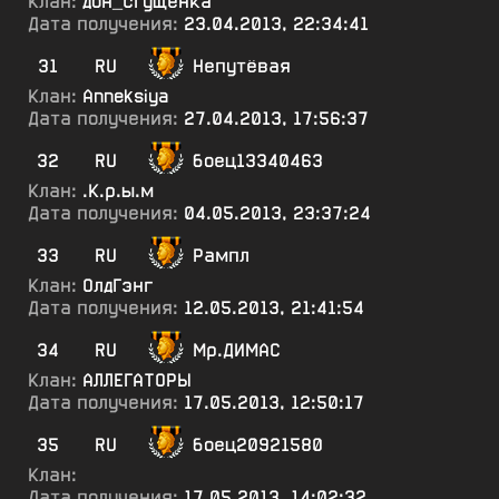
Клан:
дон_сгущенка
Дата получения:
23.04.2013, 22:34:41
31
RU
Непутёвая
Клан:
Anneksiya
Дата получения:
27.04.2013, 17:56:37
32
RU
боец13340463
Клан:
.К.р.ы.м
Дата получения:
04.05.2013, 23:37:24
33
RU
Рампл
Клан:
ОлдГэнг
Дата получения:
12.05.2013, 21:41:54
34
RU
Мр.ДИМАС
Клан:
АЛЛЕГАТОРЫ
Дата получения:
17.05.2013, 12:50:17
35
RU
боец20921580
Клан:
Дата получения:
17.05.2013, 14:02:32