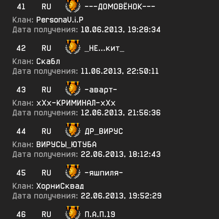
41
RU
---ДОМОВЁНОК---
Клан:
PersonaV.i.P
Дата получения:
10.06.2013, 19:28:34
42
RU
_НЕ...кит_
Клан:
Скабл
Дата получения:
11.06.2013, 22:50:11
43
RU
-аварт-
Клан:
хХх-КРИМИНАЛ-хХх
Дата получения:
12.06.2013, 21:56:36
44
RU
ДР_ВИРУС
Клан:
ВИРУСЫ_ЮТУБА
Дата получения:
22.06.2013, 18:12:43
45
RU
-яшпиля-
Клан:
ХорниСквад
Дата получения:
22.06.2013, 19:52:29
46
RU
П.А.П.19