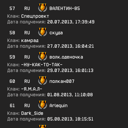
57
RU
ВАЛЕНТИН-85
Клан:
Спецпроект
Дата получения:
20.07.2013, 17:39:49
58
RU
скуда
Клан:
камрад
Дата получения:
27.07.2013, 16:04:21
59
RU
волк.оденочка
Клан:
-НУ-КАК-ТО-ТАК-
Дата получения:
29.07.2013, 16:01:13
60
RU
полкан007
Клан:
-Я.М.А.Л-
Дата получения:
01.08.2013, 11:10:08
61
RU
Arlequin
Клан:
Dark_Side
Дата получения:
05.08.2013, 18:15:51