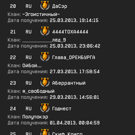
20
RU
ДаСэр
Клан:
-Эгоистичный-
Дата получения:
25.03.2013, 19:14:15
21
RU
4444ТОХА4444
Клан:
___________лёд_9
Дата получения:
25.03.2013, 23:06:42
22
RU
Глава_ОРЕНБУРГА
Клан:
Ойбой...
Дата получения:
27.03.2013, 17:58:54
23
RU
Аберрантный
Клан:
я_свободный
Дата получения:
29.03.2013, 14:56:01
24
RU
Годнест
Клан:
Полупокэр
Дата получения:
01.04.2013, 00:04:59
25
RU
Скиф_Крисп