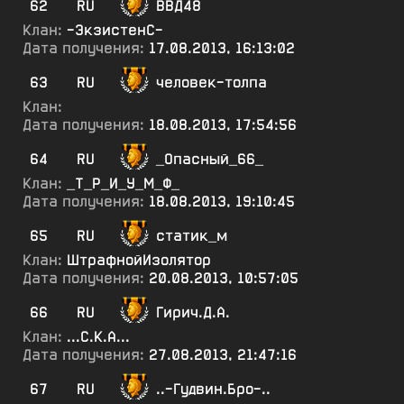
62
RU
ВВД48
Клан:
-ЭкзистенС-
Дата получения:
17.08.2013, 16:13:02
63
RU
человек-толпа
Клан:
Дата получения:
18.08.2013, 17:54:56
64
RU
_Опасный_66_
Клан:
_Т_Р_И_У_М_Ф_
Дата получения:
18.08.2013, 19:10:45
65
RU
статик_м
Клан:
ШтрафнойИзолятор
Дата получения:
20.08.2013, 10:57:05
66
RU
Гирич.Д.А.
Клан:
...С.К.А...
Дата получения:
27.08.2013, 21:47:16
67
RU
..-Гудвин.Бро-..