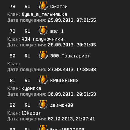
78
RU
Смэтли
Клан:
Душа_в_тельняшке
Дата получения:
25.09.2013, 07:01:55
79
RU
вэл_1
Клан:
АВИ_полуночники_
Дата получения:
26.09.2013, 20:31:05
80
RU
300_Трактарист
Клан:
Дата получения:
27.09.2013, 17:39:08
81
RU
КРЮГЕР1602
Клан:
Курилка
Дата получения:
30.09.2013, 20:51:59
82
RU
деймон00
Клан:
13Карат
Дата получения:
02.10.2013, 21:07:41
83
RU
боец10520568