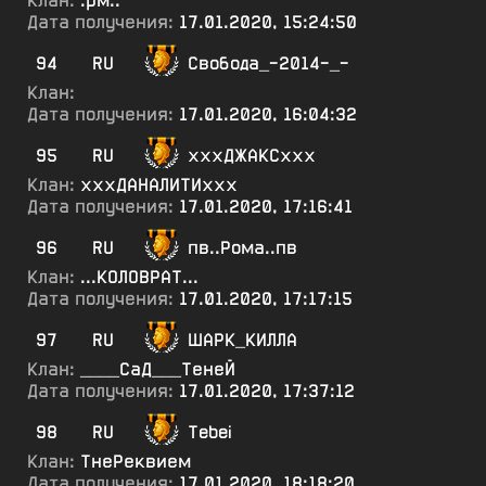
Клан:
.рм..
Дата получения:
17.01.2020, 15:24:50
94
RU
Свобода_-2014-_-
Клан:
Дата получения:
17.01.2020, 16:04:32
95
RU
хххДЖАКСххх
Клан:
хххДАНАЛИТИххх
Дата получения:
17.01.2020, 17:16:41
96
RU
пв..Рома..пв
Клан:
...КОЛОВРАТ...
Дата получения:
17.01.2020, 17:17:15
97
RU
ШАРК_КИЛЛА
Клан:
____СаД___ТенеЙ
Дата получения:
17.01.2020, 17:37:12
98
RU
Tebei
Клан:
ТнеРеквием
Дата получения:
17.01.2020, 18:18:20