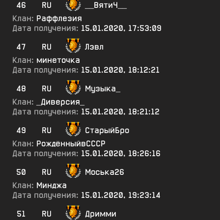
46
RU
__ВятиЧ__
Клан:
Раффлезия
Дата получения:
15.01.2020, 17:53:09
47
RU
Лэвл
Клан:
минеточка
Дата получения:
15.01.2020, 18:12:21
48
RU
Музыка_
Клан:
_Диверсия_
Дата получения:
15.01.2020, 18:21:12
49
RU
СтарыйБро
Клан:
РождённыйвСССР
Дата получения:
15.01.2020, 18:26:16
50
RU
Моська26
Клан:
Минджа
Дата получения:
15.01.2020, 19:23:14
51
RU
Дримми