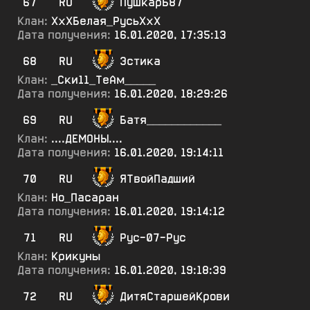
67
RU
ПушкарЬ87
Клан:
ХхХБелая_РусьХхХ
Дата получения:
16.01.2020, 17:35:13
68
RU
Эстика
Клан:
_Ски11_ТеАм_____
Дата получения:
16.01.2020, 18:29:26
69
RU
Батя____________
Клан:
....ДЕМОНЫ....
Дата получения:
16.01.2020, 19:14:11
70
RU
ЯТвойПадший
Клан:
Но_Пасаран
Дата получения:
16.01.2020, 19:14:12
71
RU
Рус-07-Рус
Клан:
Крикуны
Дата получения:
16.01.2020, 19:18:39
72
RU
ДитяСтаршейКрови