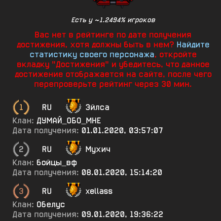
Есть у ~1.2494% игроков
Вас нет в рейтинге по дате получения
достижения, хотя должны быть в нем?
Найдите
статистику своего персонажа
, откройте
вкладку "Достижения" и убедитесь, что данное
достижение отображается на сайте, после чего
перепроверьте рейтинг через 30 мин.
1
RU
Эйлса
Клан:
ДУМАЙ_ОБО_МНЕ
Дата получения:
01.01.2020, 03:57:07
2
RU
Мухич
Клан:
бойцы_вф
Дата получения:
08.01.2020, 15:14:20
3
RU
xellass
Клан:
Обелус
Дата получения:
09.01.2020, 19:36:22