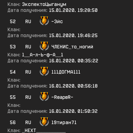
Клан:
ЭкспектоЦыганум
Дата получения:
15.01.2020, 19:28:50
52
RU
-Эйс
Клан:
Дата получения:
15.01.2020, 19:46:25
53
RU
ЧЛЕНИС_то_ногий
Клан:
1__А-л-Ь-ф-А__1
Дата получения:
16.01.2020, 00:35:22
54
RU
111ДОГМА111
Клан:
Дата получения:
16.01.2020, 00:56:18
55
RU
-ReapeR-
Клан:
Дата получения:
16.01.2020, 01:50:32
56
RU
19тиран71
Клан:
_НЕХТ___________