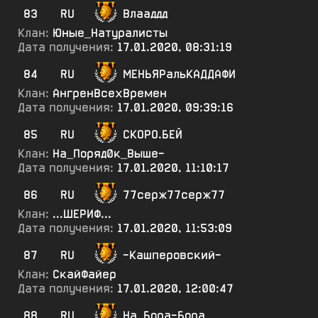
83
RU
Влааддд
Клан:
Юные_Натуралисты
Дата получения:
17.01.2020, 08:31:19
84
RU
МЕНЬЯРальКАДДАФИ
Клан:
АнгренВсехВремен
Дата получения:
17.01.2020, 09:39:16
85
RU
СКОРО.БЕЙ
Клан:
На_Поряд0к_Выше-
Дата получения:
17.01.2020, 11:10:17
86
RU
77серж77серж77
Клан:
...ШЕРИФ...
Дата получения:
17.01.2020, 11:53:09
87
RU
-Кашперовский-
Клан:
СкайФайер
Дата получения:
17.01.2020, 12:00:47
88
RU
На_Бора-Бора