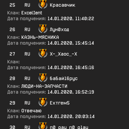
25
RU
Красавчик
Клан:
ExcelIent
Дата получения:
14.01.2020, 11:40:22
26
RU
Лун0ход
Клан:
КАЗНЬ-МЯСНИКА
Дата получения:
14.01.2020, 15:45:14
27
RU
Х-_Хаос_-Х
Клан:
Дата получения:
14.01.2020, 16:45:16
28
RU
бабай16рус
Клан:
ЛЮДИ-НА-ЗАПЧАСТИ
Дата получения:
14.01.2020, 16:52:19
29
RU
Ехтгем5
Клан:
Отвечаю
Дата получения:
14.01.2020, 20:03:14
30
RU
п0_рау_п0_р1ау