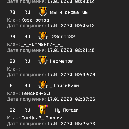
Дата получения:
17.01.2020, 00:43:14
78
RU
мы-и-снова-мы
Клан:
КозаНостра
Дата получения:
17.01.2020, 02:05:13
79
RU
123евро321
Клан:
_-_-САМУРАИ-_-_
Дата получения:
17.01.2020, 02:21:40
80
RU
Нарматов
Клан:
Дата получения:
17.01.2020, 02:32:09
81
RU
_ШпилиВили
Клан:
Тенсион-2.1
Дата получения:
17.01.2020, 02:37:06
82
RU
__Ну_Погоди__
Клан:
СпеЦнаЗ_.России
Дата получения:
17.01.2020, 05:25:26