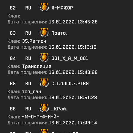
62
RU
Я-МАЖОР
Клан:
Дата получения:
16.01.2020, 13:45:28
63
RU
Прато.
Клан:
35.Регион
Дата получения:
16.01.2020, 15:13:18
64
RU
ОО1_Х_А_М_ОО1
Клан:
Трансляция
Дата получения:
16.01.2020, 15:43:26
65
RU
С.Т.А.Л.К.Е.Р169
Клан:
топ_ган
Дата получения:
16.01.2020, 16:51:23
66
RU
_КРай.
Клан:
-М-О-Р-Ф-И-Й-
Дата получения:
16.01.2020, 17:03:14