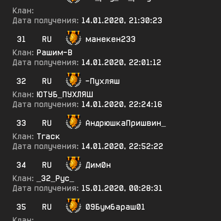
Клан:
Дата получения:
14.01.2020, 21:30:23
31
RU
манекен233
Клан:
Рашим-В
Дата получения:
14.01.2020, 22:01:12
32
RU
-Пухляш
Клан:
ЮТУБ_ПУХЛЯШ
Дата получения:
14.01.2020, 22:24:16
33
RU
АндрюшкаПришвин_
Клан:
Тгаск
Дата получения:
14.01.2020, 22:52:22
34
RU
Дим0н
Клан:
_32_Рус_
Дата получения:
15.01.2020, 00:28:31
35
RU
09Бумбараш01
Клан: