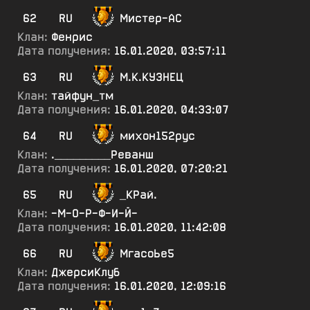
62
RU
Мистер-АС
Клан:
Фенрис
Дата получения:
16.01.2020, 03:57:11
63
RU
М.К.КУЗНЕЦ
Клан:
тайфун_тм
Дата получения:
16.01.2020, 04:33:07
64
RU
михон152рус
Клан:
._________Реванш
Дата получения:
16.01.2020, 07:20:21
65
RU
_КРай.
Клан:
-М-О-Р-Ф-И-Й-
Дата получения:
16.01.2020, 11:42:08
66
RU
МгасоЬе5
Клан:
ДжерсиКлуб
Дата получения:
16.01.2020, 12:09:16