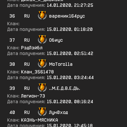
Дата получения:
14.01.2020, 21:27:25
36
RU
вареник164рус
Клан:
Дата получения:
15.01.2020, 01:18:20
37
RU
Обиус
Клан:
РэдЛэйбл
Дата получения:
15.01.2020, 02:51:42
38
RU
МоТого11а
Клан:
Клан_3561478
Дата получения:
15.01.2020, 03:24:44
39
RU
..М.Е.Д.В.Е.ДЬ.
Клан:
Легион-73
Дата получения:
15.01.2020, 08:16:24
40
RU
Лун0ход
Клан:
КАЗНЬ-МЯСНИКА
Дата получения:
15.01.2020, 12:45:18