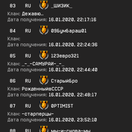
83
RU
_ШИ3ИК_
Клан:
Дежавю..
Дата получения:
16.01.2020, 22:17:16
84
RU
09Бумбараш01
Клан:
Дата получения:
16.01.2020, 22:24:36
85
RU
123евро321
Клан:
_-_-САМУРАИ-_-_
Дата получения:
16.01.2020, 22:44:40
86
RU
СтарыйБро
Клан:
РождённыйвСССР
Дата получения:
16.01.2020, 22:48:17
87
RU
0PTIMIST
Клан:
-старперцы-
Дата получения:
16.01.2020, 23:52:10
88
RU
мы-и-снова-мы