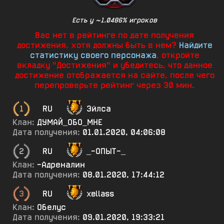
Есть у ~1.0486% игроков
Вас нет в рейтинге по дате получения
достижения, хотя должны быть в нем?
Найдите
статистику своего персонажа
, откройте
вкладку "Достижения" и убедитесь, что данное
достижение отображается на сайте, после чего
перепроверьте рейтинг через 30 мин.
1
RU
Эйлса
Клан:
ДУМАЙ_ОБО_МНЕ
Дата получения:
01.01.2020, 04:06:08
2
RU
_-ОПЫТ-_
Клан:
-Адреналин
Дата получения:
08.01.2020, 17:44:12
3
RU
xellass
Клан:
Обелус
Дата получения:
09.01.2020, 19:33:21