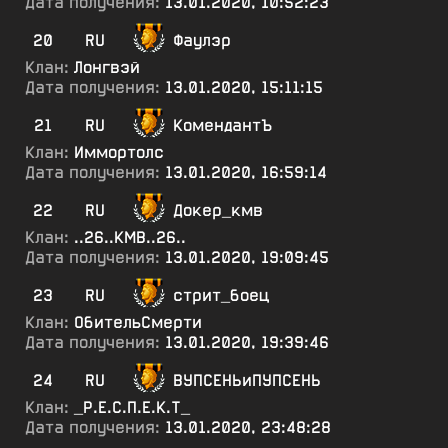
Дата получения:
13.01.2020, 10:52:23
20
RU
Фаулэр
Клан:
Лонгвэй
Дата получения:
13.01.2020, 15:11:15
21
RU
КомендантЪ
Клан:
Иммортолс
Дата получения:
13.01.2020, 16:59:14
22
RU
Докер_кмв
Клан:
..26..КМВ..26..
Дата получения:
13.01.2020, 19:09:45
23
RU
стрит_боец
Клан:
ОбительСмерти
Дата получения:
13.01.2020, 19:39:46
24
RU
ВУПСЕНЬиПУПСЕНЬ
Клан:
_Р.Е.С.П.Е.К.Т_
Дата получения:
13.01.2020, 23:48:28