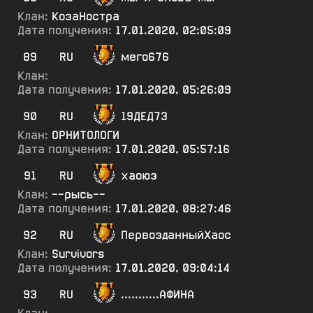
Клан:
КозаНостра
Дата получения:
17.01.2020, 02:05:09
89
RU
мего676
Клан:
Дата получения:
17.01.2020, 05:26:09
90
RU
19ДЕД73
Клан:
ОРНИТОЛОГИ
Дата получения:
17.01.2020, 05:57:16
91
RU
хаоюэ
Клан:
--рысь--
Дата получения:
17.01.2020, 08:27:46
92
RU
ПервозданныйХаос
Клан:
Survivors
Дата получения:
17.01.2020, 09:04:14
93
RU
...........АФИНА