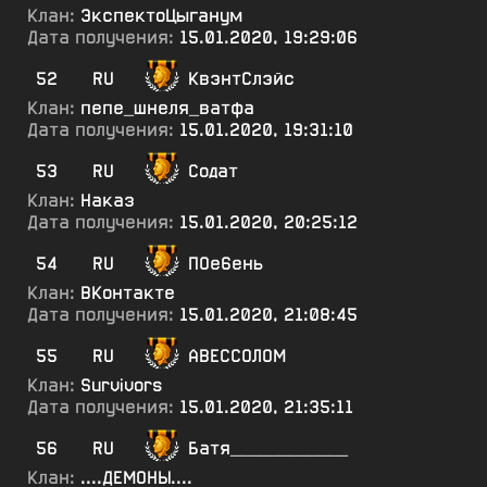
Клан:
ЭкспектоЦыганум
Дата получения:
15.01.2020, 19:29:06
52
RU
КвэнтСлэйс
Клан:
пепе_шнеля_ватфа
Дата получения:
15.01.2020, 19:31:10
53
RU
Содат
Клан:
Наказ
Дата получения:
15.01.2020, 20:25:12
54
RU
ПОе6ень
Клан:
ВКонтакте
Дата получения:
15.01.2020, 21:08:45
55
RU
АВЕССОЛОМ
Клан:
Survivors
Дата получения:
15.01.2020, 21:35:11
56
RU
Батя____________
Клан:
....ДЕМОНЫ....