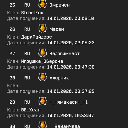
25
RU
Омрачён
Клан:
StreetFox
Дата получения:
14.01.2020, 00:09:10
26
RU
Маови
Клан:
ДаркРайдерс
Дата получения:
14.01.2020, 02:05:22
27
RU
Недогимнаст
Клан:
Игрушка_Оберона
Дата получения:
14.01.2020, 08:47:36
28
RU
хлорник
Клан:
Дата получения:
14.01.2020, 09:37:25
29
RU
-_-ямакаси-_-1
Клан:
ВЕ_Хеан
Дата получения:
14.01.2020, 10:53:07
30
RU
__ВаВанЧела__