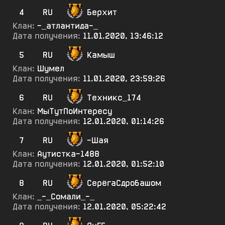
4
RU
Берхит
Клан:
-_атлантида-_
Дата получения:
11.01.2020, 13:46:12
5
RU
Камыш
Клан:
Шумел
Дата получения:
11.01.2020, 23:59:26
6
RU
Техникс_174
Клан:
МыТутПоИнтересу
Дата получения:
12.01.2020, 01:14:26
7
RU
-Шая
Клан:
Аутистка-1488
Дата получения:
12.01.2020, 01:52:10
8
RU
СерёгаСдробашом
Клан:
_-_Сомали_-_
Дата получения:
12.01.2020, 05:22:42