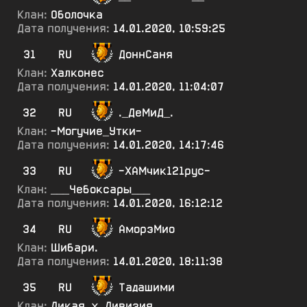
Клан:
Оболочка
Дата получения:
14.01.2020, 10:59:25
31
RU
ДоннСаня
Клан:
Халконес
Дата получения:
14.01.2020, 11:04:07
32
RU
._ДеМиД_.
Клан:
-Могучие_Утки-
Дата получения:
14.01.2020, 14:17:46
33
RU
-ХАМчик121рус-
Клан:
___Чебоксары___
Дата получения:
14.01.2020, 16:12:12
34
RU
АморэМио
Клан:
Шибари.
Дата получения:
14.01.2020, 18:11:38
35
RU
Тадашими
Клан:
Дикая_х_Дивизия