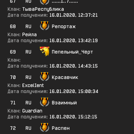
67
RU
......1..7......
Клан:
ТываРеспублика
Дата получения:
16.01.2020, 12:37:21
68
RU
Репортаж
Клан:
Рейла
Дата получения:
16.01.2020, 13:42:19
69
RU
Пепельный_Чёрт
Клан:
Дата получения:
16.01.2020, 14:43:15
70
RU
Красавчик
Клан:
ExcelIent
Дата получения:
16.01.2020, 15:00:34
71
RU
Взаимный
Клан:
Guardian
Дата получения:
16.01.2020, 15:12:15
72
RU
Распен