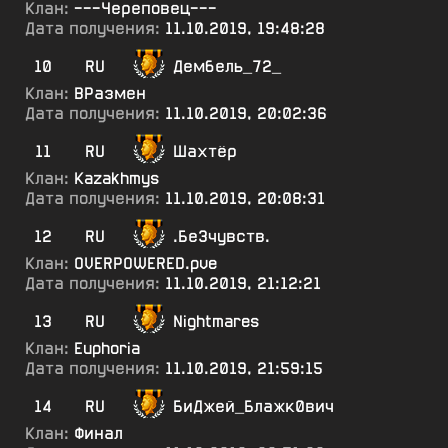
Клан:
---Череповец---
Дата получения:
11.10.2019, 19:48:28
10
RU
Дембель_72_
Клан:
ВРазмен
Дата получения:
11.10.2019, 20:02:36
11
RU
Шахтёр
Клан:
Kazakhmys
Дата получения:
11.10.2019, 20:08:31
12
RU
.Бе3чувств.
Клан:
OVERPOWERED.pve
Дата получения:
11.10.2019, 21:12:21
13
RU
Nightmares
Клан:
Euphoria
Дата получения:
11.10.2019, 21:59:15
14
RU
БиДжей_Блажк0вич
Клан:
Финал