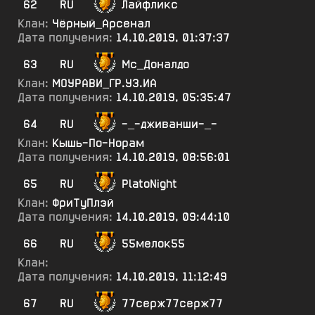
62
RU
Лайфликс
Клан:
Чёрный_Арсенал
Дата получения:
14.10.2019, 01:37:37
63
RU
Мс_Доналдо
Клан:
МОУРАВИ_ГР.УЗ.ИА
Дата получения:
14.10.2019, 05:35:47
64
RU
-_-дживанши-_-
Клан:
Кышь-По-Норам
Дата получения:
14.10.2019, 08:56:01
65
RU
PlatoNight
Клан:
ФриТуПлэй
Дата получения:
14.10.2019, 09:44:10
66
RU
55мелок55
Клан:
Дата получения:
14.10.2019, 11:12:49
67
RU
77серж77серж77