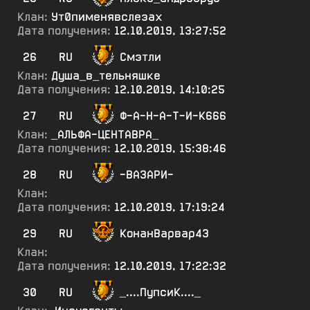
Клан:
Ут0пименявслезах
Дата получения:
12.10.2019, 13:27:52
26
RU
Смэтли
Клан:
Душа_в_тельняшке
Дата получения:
12.10.2019, 14:10:25
27
RU
Ф-А-Н-А-Т-И-К666
Клан:
_АЛЬФА-ЦЕНТАВРА_
Дата получения:
12.10.2019, 15:38:46
28
RU
-ВАЗАРИ-
Клан:
Дата получения:
12.10.2019, 17:19:24
29
RU
КонанВарвар43
Клан:
Дата получения:
12.10.2019, 17:22:32
30
RU
_....ПупсиК...._