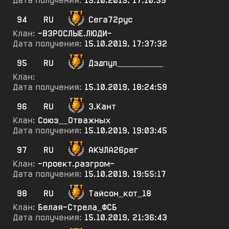
Дата получения:
15.10.2019, 17:10:39
94
RU
Сега72рус
Клан:
-ВЗРОСЛЫЕ.ЛЮДИ-
Дата получения:
15.10.2019, 17:37:32
95
RU
Дэдпул__________
Клан:
Дата получения:
15.10.2019, 18:24:59
96
RU
Э.Кант
Клан:
Союз__Отважных
Дата получения:
15.10.2019, 19:03:45
97
RU
АКУЛА26рег
Клан:
-проект.разгром-
Дата получения:
15.10.2019, 19:55:17
98
RU
Тайсон_кот_18
Клан:
Белая-Стрела_ФСБ
Дата получения:
15.10.2019, 21:36:43