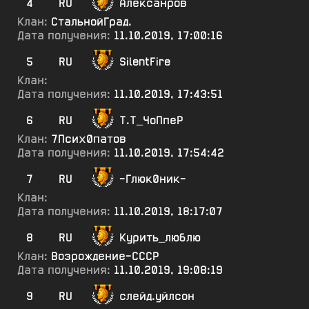
4
RU
Алексанров
Клан:
СтальнойГрад.
Дата получения:
11.10.2019, 17:00:16
5
RU
SilentFire
Клан:
Дата получения:
11.10.2019, 17:43:51
6
RU
Т.Т_ЧоПпеР
Клан:
7Псих0патов
Дата получения:
11.10.2019, 17:54:42
7
RU
-Глюк0ник-
Клан:
Дата получения:
11.10.2019, 18:17:07
8
RU
Курить_люблю
Клан:
Возрождение-СССР
Дата получения:
11.10.2019, 19:08:19
9
RU
слейд.уйлсон