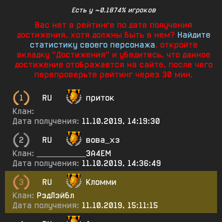
Есть у ~0.1874% игроков
Вас нет в рейтинге по дате получения
достижения, хотя должны быть в нем?
Найдите
статистику своего персонажа
, откройте
вкладку "Достижения" и убедитесь, что данное
достижение отображается на сайте, после чего
перепроверьте рейтинг через 30 мин.
1
RU
приток
Клан:
Дата получения:
11.10.2019, 14:19:30
2
RU
вова_хз
Клан:
___________ЗА4ЕМ
Дата получения:
11.10.2019, 14:36:49
3
RU
Кломми
Клан:
РэдЛэйбл
Дата получения:
11.10.2019, 15:11:15