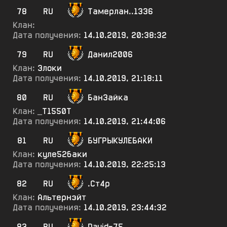
78
RU
Тамерлан..1336
Клан:
Дата получения:
14.10.2019, 20:38:32
79
RU
Данил2006
Клан:
Элоки
Дата получения:
14.10.2019, 21:18:11
80
RU
Бан3айка
Клан:
_Т1550Т
Дата получения:
14.10.2019, 21:44:06
81
RU
БУГРЫКУЛЕБАКИ
Клан:
куле52баки
Дата получения:
14.10.2019, 22:25:13
82
RU
.Ст4р
Клан:
Альтернэйт
Дата получения:
14.10.2019, 23:44:32
83
RU
David-75