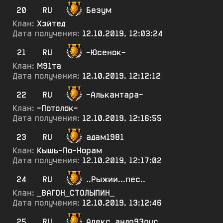
20
RU
Безум
Клан:
Хэйтед
Дата получения:
12.10.2019, 12:03:24
21
RU
-Юсёнок-
Клан:
М91та
Дата получения:
12.10.2019, 12:12:12
22
RU
-Алькантара-
Клан:
-Потолок-
Дата получения:
12.10.2019, 12:16:55
23
RU
адам1981
Клан:
Кышь-По-Норам
Дата получения:
12.10.2019, 12:17:02
24
RU
..Рыжий...пёс..
Клан:
_ВАГОН_СТОЛЫПИН_
Дата получения:
12.10.2019, 13:12:46
25
RU
Алекс_андр93рус