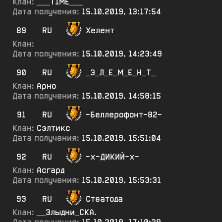
Клан:
___Т1МЕ___
Дата получения:
15.10.2019, 13:17:54
89
RU
Хелент
Клан:
Дата получения:
15.10.2019, 14:23:49
90
RU
_Э_Л_Е_М_Е_Н_Т_
Клан:
Арно
Дата получения:
15.10.2019, 14:58:15
91
RU
-Беллерофонт-82-
Клан:
Сэлтикс
Дата получения:
15.10.2019, 15:51:04
92
RU
-х-ДИКИЙ-х-
Клан:
Асгард
Дата получения:
15.10.2019, 15:53:31
93
RU
Стеатода
Клан:
__Злыдни_СКА.