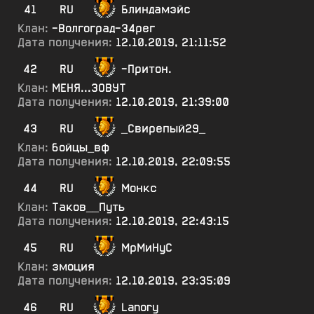
41
RU
Блиндамэйс
Клан:
-Волгоград-34рег
Дата получения:
12.10.2019, 21:11:52
42
RU
-Притон.
Клан:
МЕНЯ...ЗОВУТ
Дата получения:
12.10.2019, 21:39:00
43
RU
_Свирепый29_
Клан:
бойцы_вф
Дата получения:
12.10.2019, 22:09:55
44
RU
Монкс
Клан:
Таков__Путь
Дата получения:
12.10.2019, 22:43:15
45
RU
МрМиНуС
Клан:
змоция
Дата получения:
12.10.2019, 23:35:09
46
RU
Lanory