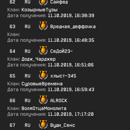
62
RU
Сайфед
Клан:
КозырныеТузы
Дата получения:
11.10.2019, 16:38:39
63
RU
Вредная_деффочка
Клан:
Дата получения:
11.10.2019, 16:48:35
64
RU
СеДоЙ23-
Клан:
Додж_Чарджер
Дата получения:
11.10.2019, 16:51:06
65
RU
хлыст-345
Клан:
СуровыеВремена
Дата получения:
11.10.2019, 16:59:43
66
RU
ALROCK
Клан:
ВоляОтцаМонолита
Дата получения:
11.10.2019, 17:17:20
67
RU
Вуди_Сенс