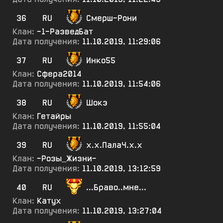
36
RU
Смерш-Рони
Клан:
-1-РазведБат
Дата получения:
11.10.2019, 11:29:06
37
RU
Инко55
Клан:
Сфера2014
Дата получения:
11.10.2019, 11:54:06
38
RU
Шокэ
Клан:
Гетайры
Дата получения:
11.10.2019, 11:55:04
39
RU
х.х.ПалаЧ.х.х
Клан:
-Розы_Жизни-
Дата получения:
11.10.2019, 13:12:59
40
RU
...Браво..мне...
Клан:
Катух
Дата получения:
11.10.2019, 13:27:04