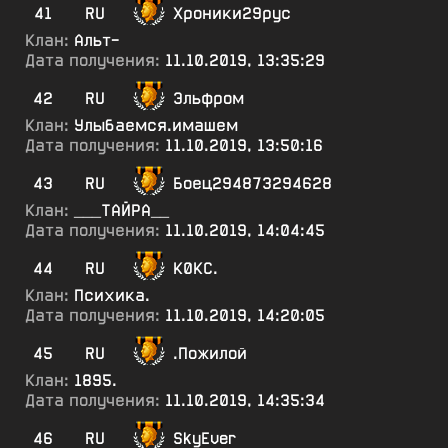
41
RU
Хроники29рус
Клан:
Альт-
Дата получения:
11.10.2019, 13:35:29
42
RU
Эльфром
Клан:
Улыбаемся.имашем
Дата получения:
11.10.2019, 13:50:16
43
RU
Боец294873294628
Клан:
___ТАЙРА__
Дата получения:
11.10.2019, 14:04:45
44
RU
К0КС.
Клан:
Психика.
Дата получения:
11.10.2019, 14:20:05
45
RU
.Пожилой
Клан:
1895.
Дата получения:
11.10.2019, 14:35:34
46
RU
SkyEver