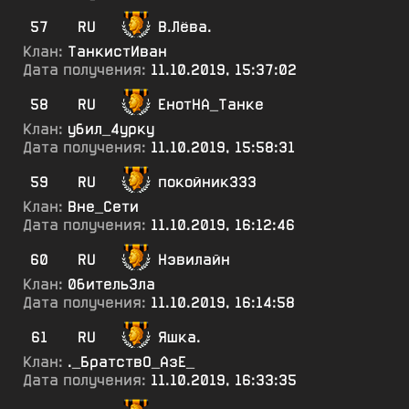
57
RU
В.Лёва.
Клан:
ТанкистИван
Дата получения:
11.10.2019, 15:37:02
58
RU
ЕнотНА_Танке
Клан:
убил_4урку
Дата получения:
11.10.2019, 15:58:31
59
RU
покойник333
Клан:
Вне_Сети
Дата получения:
11.10.2019, 16:12:46
60
RU
Нэвилайн
Клан:
0битель3ла
Дата получения:
11.10.2019, 16:14:58
61
RU
Яшка.
Клан:
._БратствО_АзЕ_
Дата получения:
11.10.2019, 16:33:35