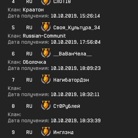
4
RU
СЛОТ18
Клан:
Краатон
Дата получения:
10.10.2019, 15:26:14
5
RU
Своя_Культура_34
Клан:
Russian-Communit
Дата получения:
10.10.2019, 17:56:04
6
RU
__ВаВанЧела__
Клан:
Оболочка
Дата получения:
10.10.2019, 18:09:23
7
RU
НагибаторДэн
Клан:
Дата получения:
10.10.2019, 18:32:11
8
RU
Ст0Рублей
Клан:
Дата получения:
10.10.2019, 18:33:39
9
RU
Инглэнд