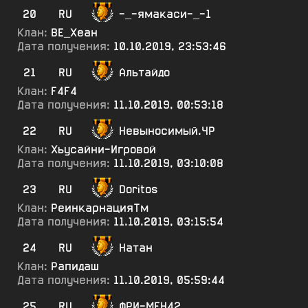
20
RU
-_-ямакаси-_-1
Клан:
ВЕ_Хеан
Дата получения:
10.10.2019, 23:53:46
21
RU
Альтайдо
Клан:
F4F4
Дата получения:
11.10.2019, 00:53:18
22
RU
Невыносимый.ЧР
Клан:
Хьусайни-Игровой
Дата получения:
11.10.2019, 03:10:08
23
RU
Doritos
Клан:
РеинкарнацияТм
Дата получения:
11.10.2019, 03:15:54
24
RU
Натан
Клан:
Рапидаш
Дата получения:
11.10.2019, 05:59:44
25
RU
ФРИ-МЕН42