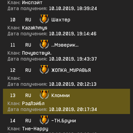
Клан:
Инспэйт
Дата получения:
10.10.2019, 18:39:24
10
RU
Шахтёр
Клан:
Kazakhmys
Дата получения:
10.10.2019, 19:14:46
11
RU
..Мэверик..
Клан:
Почувствуй.
Дата получения:
10.10.2019, 19:43:37
12
RU
ЖОПКА_МУРАВЬЯ
Клан:
Дата получения:
10.10.2019, 20:12:13
13
RU
Кломми
Клан:
РэдЛэйбл
Дата получения:
10.10.2019, 20:17:34
14
RU
-ТН.Бруни
Клан:
Тне-Нарру