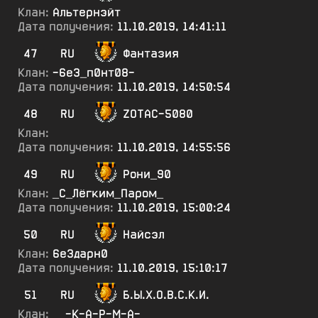
Клан:
Альтернэйт
Дата получения:
11.10.2019, 14:41:11
47
RU
Фантазия
Клан:
-6е3_п0нт08-
Дата получения:
11.10.2019, 14:50:54
48
RU
ZOTAC-5080
Клан:
Дата получения:
11.10.2019, 14:55:56
49
RU
Рони_90
Клан:
_С_Лёгким_Паром_
Дата получения:
11.10.2019, 15:00:24
50
RU
Найсэл
Клан:
6е3дарн0
Дата получения:
11.10.2019, 15:10:17
51
RU
Б.Ы.Х.О.В.С.К.И.
Клан:
__-К-А-Р-М-А-__