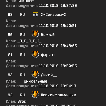
Клан:
СОКОЛЫ-
Дата получения:
11.10.2019, 19:37:39
89
RU
Х-Синдром-Х
Клан:
Дата получения:
11.10.2019, 19:40:51
90
RU
бомж.0
Клан:
_П_Е_П_Е_Л_
Дата получения:
11.10.2019, 19:48:05
91
RU
фарчат
Клан:
Дата получения:
11.10.2019, 19:50:55
92
RU
Дикий__
Клан:
___уникальные___
Дата получения:
11.10.2019, 19:54:17
93
RU
ЛовкийМальчишка
Клан:
Вгок