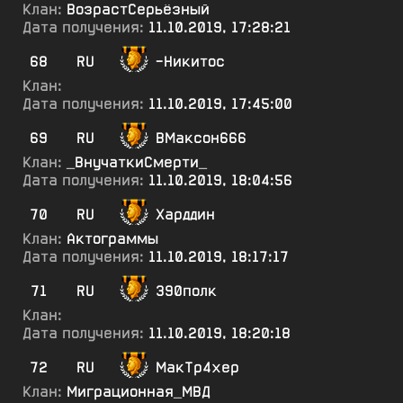
Клан:
ВозрастСерьёзный
Дата получения:
11.10.2019, 17:28:21
68
RU
-Никитос
Клан:
Дата получения:
11.10.2019, 17:45:00
69
RU
ВМаксон666
Клан:
_ВнучаткиСмерти_
Дата получения:
11.10.2019, 18:04:56
70
RU
Харддин
Клан:
Актограммы
Дата получения:
11.10.2019, 18:17:17
71
RU
390полк
Клан:
Дата получения:
11.10.2019, 18:20:18
72
RU
МакТр4хер
Клан:
Миграционная_МВД