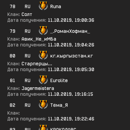
78
RU
Runa
Клан:
Солт
Дата получения:
11.10.2019, 19:00:36
79
RU
_.РоманХофман_
Клан:
Авик_Не_иМба
Дата получения:
11.10.2019, 19:04:26
80
RU
кг.кыргызстан.кг
Клан:
Старперцы...
Дата получения:
11.10.2019, 19:05:30
81
RU
Eurolite
Клан:
Jagermeistera
Дата получения:
11.10.2019, 19:16:15
82
RU
Тёма_Я
Клан:
Дата получения:
11.10.2019, 19:22:46
83
RU
КРОКОДАВС