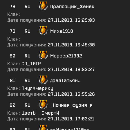
78
RU
Прапорщик_Женёк
Клан:
Дата получения:
27.11.2019, 16:29:03
79
RU
Миха1918
Клан:
Дата получения:
27.11.2019, 16:45:38
80
RU
Мерсер21332
Клан:
СП_ТИГР
Дата получения:
27.11.2019, 16:53:27
81
RU
дралТатьян..
Клан:
ПнулАмерику
Дата получения:
27.11.2019, 16:55:26
82
RU
_Ночная_фурия_я
Клан:
ЦветЫ__СмертИ
Дата получения:
27.11.2019, 17:03:21
83
RU
--Максис1710--