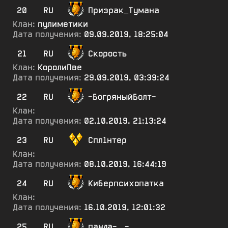
20
RU
Призрак_Тумана
Клан:
пулиметики
Дата получения:
09.09.2019, 18:25:04
21
RU
Скорость
Клан:
КоролиПве
Дата получения:
29.09.2019, 03:39:24
22
RU
-БогряныйБолт-
Клан:
Дата получения:
02.10.2019, 21:13:24
23
RU
Спл1нтер
Клан:
Дата получения:
08.10.2019, 16:44:19
24
RU
Киберпсихопатка
Клан:
Дата получения:
16.10.2019, 12:01:32
25
RU
панда-...-