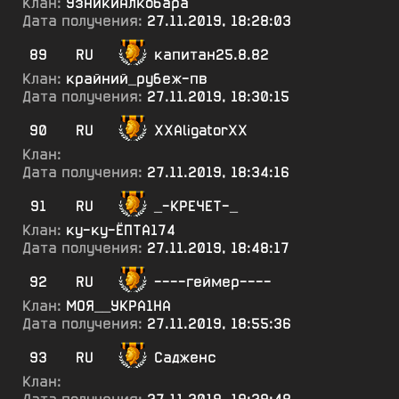
Клан:
УзникиАлкобара
Дата получения:
27.11.2019, 18:28:03
89
RU
капитан25.8.82
Клан:
крайний_рубеж-пв
Дата получения:
27.11.2019, 18:30:15
90
RU
XXAligatorXX
Клан:
Дата получения:
27.11.2019, 18:34:16
91
RU
_-КРЕЧЕТ-_
Клан:
ку-ку-ЁПТА174
Дата получения:
27.11.2019, 18:48:17
92
RU
----геймер----
Клан:
МОЯ__УКРА1НА
Дата получения:
27.11.2019, 18:55:36
93
RU
Садженс
Клан: