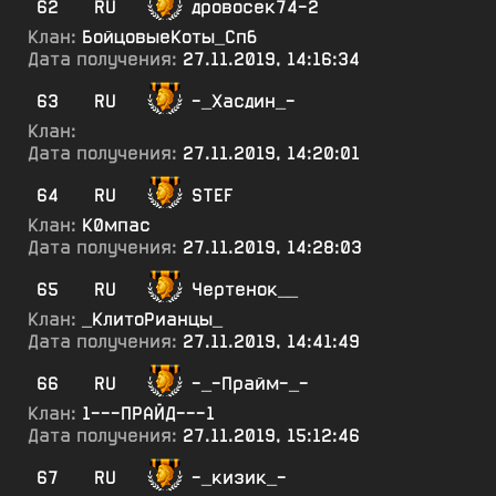
62
RU
дровосек74-2
Клан:
БойцовыеКоты_Спб
Дата получения:
27.11.2019, 14:16:34
63
RU
-_Хасдин_-
Клан:
Дата получения:
27.11.2019, 14:20:01
64
RU
STEF
Клан:
К0мпас
Дата получения:
27.11.2019, 14:28:03
65
RU
Чертенок__
Клан:
_КлитоРианцы_
Дата получения:
27.11.2019, 14:41:49
66
RU
-_-Прайм-_-
Клан:
1---ПРАЙД---1
Дата получения:
27.11.2019, 15:12:46
67
RU
-_кизик_-