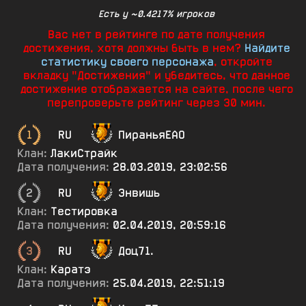
Есть у ~0.4217% игроков
Вас нет в рейтинге по дате получения
достижения, хотя должны быть в нем?
Найдите
статистику своего персонажа
, откройте
вкладку "Достижения" и убедитесь, что данное
достижение отображается на сайте, после чего
перепроверьте рейтинг через 30 мин.
1
RU
ПираньяЕАО
Клан:
ЛакиСтрайк
Дата получения:
28.03.2019, 23:02:56
2
RU
Энвишь
Клан:
Тестировка
Дата получения:
02.04.2019, 20:59:16
3
RU
Доц71.
Клан:
Каратэ
Дата получения:
25.04.2019, 22:51:19