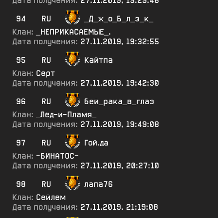
Дата получения:
27.11.2019, 19:29:48
94
RU
_Д_ж_о_Б_л_э_к_
Клан:
_НЕПРИКАСАЕМЫЕ_.
Дата получения:
27.11.2019, 19:32:55
95
RU
Кайтпа
Клан:
Серт
Дата получения:
27.11.2019, 19:42:30
96
RU
бей_рака_в_глаз
Клан:
_Лёд-и-Пламя_
Дата получения:
27.11.2019, 19:49:08
97
RU
Гой.да
Клан:
-БИНАТОС-
Дата получения:
27.11.2019, 20:27:10
98
RU
лапа76
Клан:
Сейлем
Дата получения:
27.11.2019, 21:19:08