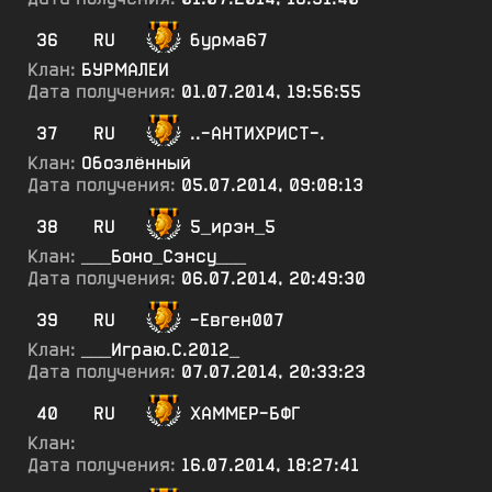
36
RU
бурма67
Клан:
БУРМАЛЕИ
Дата получения:
01.07.2014, 19:56:55
37
RU
..-АНТИХРИСТ-.
Клан:
Обозлённый
Дата получения:
05.07.2014, 09:08:13
38
RU
5_ирэн_5
Клан:
___Боно_Сэнсу___
Дата получения:
06.07.2014, 20:49:30
39
RU
-Евген007
Клан:
___Играю.С.2012_
Дата получения:
07.07.2014, 20:33:23
40
RU
ХАММЕР-БФГ
Клан:
Дата получения:
16.07.2014, 18:27:41