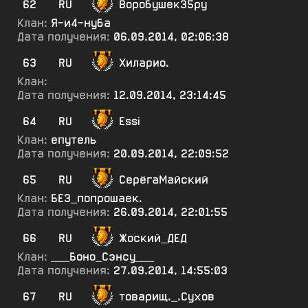
62
RU
Воробушек35ру
Клан:
Я-и4-нуба
Дата получения:
06.09.2014, 02:06:38
63
RU
Хиларио.
Клан:
Дата получения:
12.09.2014, 23:14:45
64
RU
Essi
Клан:
епутель
Дата получения:
20.09.2014, 22:09:52
65
RU
СерёгаМайский
Клан:
БЕЗ_попрошаек.
Дата получения:
26.09.2014, 22:01:55
66
RU
Жоский_ДЕД
Клан:
___Боно_Сэнсу___
Дата получения:
27.09.2014, 14:55:03
67
RU
товарищ._.Сухов