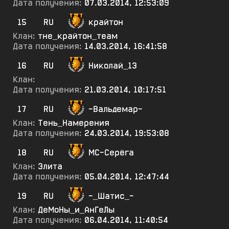
Дата получения:
07.03.2014, 12:53:09
15
RU
крайтон
Клан:
тне_крайтон_теам
Дата получения:
14.03.2014, 16:41:58
16
RU
Николай_13
Клан:
Дата получения:
21.03.2014, 10:17:51
17
RU
-Вальдемар-
Клан:
Тень_Намерения
Дата получения:
24.03.2014, 19:53:08
18
RU
МС-Серёга
Клан:
Элита
Дата получения:
05.04.2014, 12:47:44
19
RU
-_Шатис_-
Клан:
ДеМоНы_и_АнГеЛы
Дата получения:
06.04.2014, 11:40:54