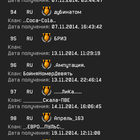
Дата получения:
07.11.2014, 03:44:47
94
RU
дубинатом
Клан:
..Соса-Со1а..
Дата получения:
07.11.2014, 16:43:42
95
RU
БРИ3
Клан:
Дата получения:
13.11.2014, 11:29:19
96
RU
.Ампутация.
Клан:
БойняНомерДевять
Дата получения:
13.11.2014, 22:46:14
97
RU
.....ЛиКа.....
Клан:
_______Скала-ПВЕ
Дата получения:
14.11.2014, 16:06:45
98
RU
Апрель_163
Клан:
_.ЕВРО...ПУЛЬС._
Дата получения:
19.11.2014, 12:11:08