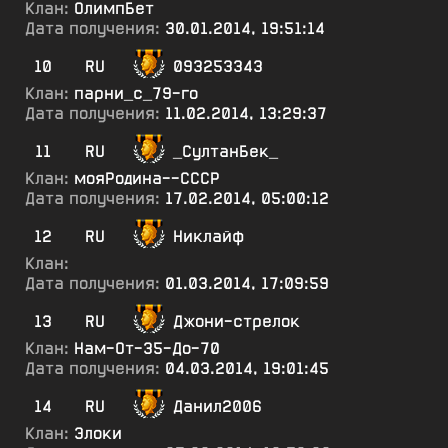
Клан:
ОлимпБет
Дата получения:
30.01.2014, 19:51:14
10
RU
093253343
Клан:
парни_с_79-го
Дата получения:
11.02.2014, 13:29:37
11
RU
_СултанБек_
Клан:
мояРодина--СССР
Дата получения:
17.02.2014, 05:00:12
12
RU
Никлайф
Клан:
Дата получения:
01.03.2014, 17:09:59
13
RU
Джони-стрелок
Клан:
Нам-От-35-До-70
Дата получения:
04.03.2014, 19:01:45
14
RU
Данил2006
Клан:
Элоки