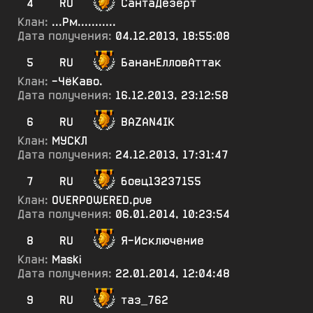
4
RU
СантаДезерт
Клан:
...Рм...........
Дата получения:
04.12.2013, 18:55:08
5
RU
БананЕлловАттак
Клан:
-ЧёКаво.
Дата получения:
16.12.2013, 23:12:58
6
RU
BAZAN4IK
Клан:
МУСКЛ
Дата получения:
24.12.2013, 17:31:47
7
RU
боец13237155
Клан:
OVERPOWERED.pve
Дата получения:
06.01.2014, 10:23:54
8
RU
Я-Исключение
Клан:
Maski
Дата получения:
22.01.2014, 12:04:48
9
RU
таз_762