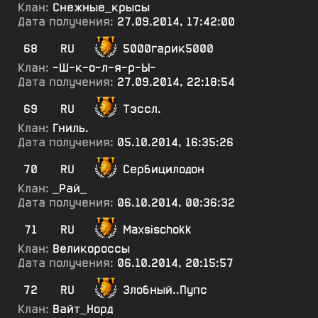
Клан:
Снежные_крысы
Дата получения:
27.09.2014, 17:42:00
68
RU
5000гарик5000
Клан:
-Ш-к-о-л-я-р-Ы-
Дата получения:
27.09.2014, 22:18:54
69
RU
Тэссл.
Клан:
Гниль.
Дата получения:
05.10.2014, 16:35:26
70
RU
Сербицилодон
Клан:
_Рай_
Дата получения:
06.10.2014, 00:36:32
71
RU
Maxsischokk
Клан:
Великороссы
Дата получения:
06.10.2014, 20:15:57
72
RU
Злобный..Пупс
Клан:
Вайт_Норд