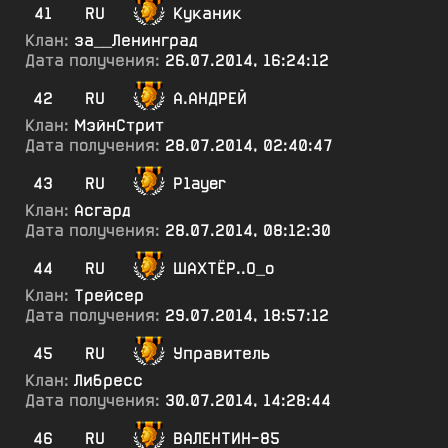
41
RU
Куканик
Клан:
за__Ленинград
Дата получения:
26.07.2014, 16:24:12
42
RU
А.АНДРЕЙ
Клан:
МэйнСтрит
Дата получения:
28.07.2014, 02:40:47
43
RU
P1ayer
Клан:
Асгард
Дата получения:
28.07.2014, 08:12:30
44
RU
ШАХТЁР..О_о
Клан:
Трейсер
Дата получения:
29.07.2014, 18:57:12
45
RU
Управитель
Клан:
Либресс
Дата получения:
30.07.2014, 14:28:44
46
RU
ВАЛЕНТИН-85