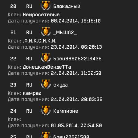
20
RU
Блокадный
Клан:
Нейросетевые
Дата получения:
08.04.2014, 16:15:10
21
RU
_МЫША2_
Клан:
.Ф.И.К.С.И.К.И.
Дата получения:
23.04.2014, 06:20:13
22
RU
Боец986052216435
Клан:
ДонецкаяВендеТТа
Дата получения:
24.04.2014, 11:32:50
23
RU
скуда
Клан:
камрад
Дата получения:
24.04.2014, 20:03:36
24
RU
Кампионе
Клан:
Дата получения:
01.05.2014, 00:54:50
25
RU
боец20921580