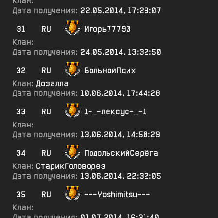
Клан:
Дата получения:
22.05.2014, 17:28:07
31
RU
Игорь77790
Клан:
Дата получения:
24.05.2014, 13:32:50
32
RU
БольнойПсих
Клан:
Дозалла
Дата получения:
10.06.2014, 17:44:28
33
RU
1-_-лексус-_-1
Клан:
Дата получения:
13.06.2014, 14:50:29
34
RU
ПодольскийСерёга
Клан:
СтарикГоловорез
Дата получения:
13.06.2014, 22:32:05
35
RU
---Yoshimitsu---
Клан:
Дата получения:
01.07.2014, 16:31:40