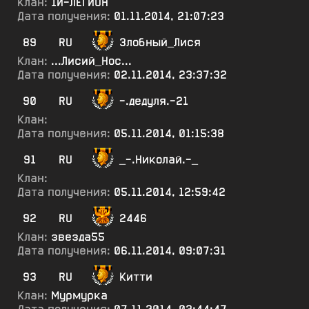
Клан:
1Й-ЛЕГИОН
Дата получения:
01.11.2014, 21:07:23
89
RU
Злобный_Лися
Клан:
...Лисий_Нос...
Дата получения:
02.11.2014, 23:37:32
90
RU
-.дедуля.-21
Клан:
Дата получения:
05.11.2014, 01:15:38
91
RU
_-.Николай.-_
Клан:
Дата получения:
05.11.2014, 12:59:42
92
RU
2446
Клан:
звезда55
Дата получения:
06.11.2014, 09:07:31
93
RU
Китти
Клан:
Мурмурка