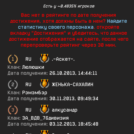
Есть у ~0.4835% игроков
Вас нет в рейтинге по дате получения
достижения, хотя должны быть в нем?
Найдите
статистику своего персонажа
, откройте
вкладку "Достижения" и убедитесь, что данное
достижение отображается на сайте, после чего
перепроверьте рейтинг через 30 мин.
1
RU
.-Аскет-.
Клан:
Люлюшки
Дата получения:
26.10.2013, 14:44:11
2
RU
ЖЕНЬКА-САХАЛИН
Клан:
Рэмэмбэр
Дата получения:
30.11.2013, 09:49:34
3
RU
алкусандр
Клан:
ЗА_ВДВ_76дивизия
Дата получения:
03.12.2013, 18:45:48