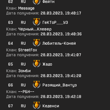
62
RU
Фейтн
Клан:
Message
Дата получения:
28.03.2023, 19:40:17
63
RU
ГеКТоР___УЗ
Клан:
Чёрный...Клевер
Дата получения:
28.03.2023, 19:40:36
64
RU
Любитель-Коней
Клан:
StreetFox
Дата получения:
28.03.2023, 19:41:07
65
RU
Жадо
Клан:
Зомби
Дата получения:
28.03.2023, 19:41:20
66
RU
Разящий_Вантуз
Клан:
--РБН--
Дата получения:
28.03.2023, 19:42:18
67
RU
Кеденси