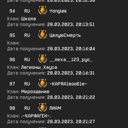
Дата получения:
28.03.2023, 20:12:58
94
RU
Yongles
Клан:
Школа
Дата получения:
28.03.2023, 20:13:51
95
RU
ЦелуюСмерть
Клан:
Дата получения:
28.03.2023, 20:14:04
96
RU
__леха__123_рус_
Клан:
Легионы_Хауса
Дата получения:
28.03.2023, 20:14:31
97
RU
-КАРЯА1воо61е-
Клан:
Мироздание
Дата получения:
28.03.2023, 20:21:22
98
RU
ЛИАМ
Клан:
.-КАРФАГЕН-.
Дата получения:
28.03.2023, 20:21:27