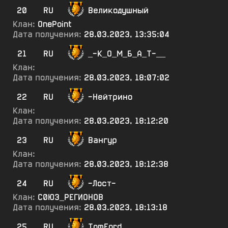
20
RU
Великодушный
Клан:
OnePoint
Дата получения:
28.03.2023, 13:35:04
21
RU
_-К_О_М_Б_А_Т-__
Клан:
Дата получения:
28.03.2023, 18:07:02
22
RU
-Нейтрино
Клан:
Дата получения:
28.03.2023, 18:12:20
23
RU
Вангур
Клан:
Дата получения:
28.03.2023, 18:12:38
24
RU
-Лост-
Клан:
С0ЮЗ_РЕГИОНОВ
Дата получения:
28.03.2023, 18:13:18
25
RU
TomFord