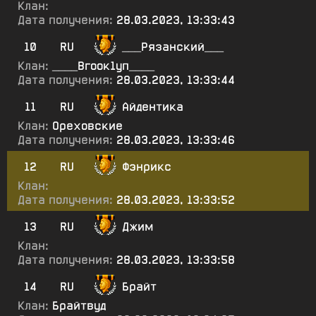
Клан:
Дата получения:
28.03.2023, 13:33:43
10
RU
___Рязанский___
Клан:
____Вгоок1уп____
Дата получения:
28.03.2023, 13:33:44
11
RU
Айдентика
Клан:
Ореховские
Дата получения:
28.03.2023, 13:33:46
12
RU
Фэнрикс
Клан:
Дата получения:
28.03.2023, 13:33:52
13
RU
Джим
Клан:
Дата получения:
28.03.2023, 13:33:58
14
RU
Брайт
Клан:
Брайтвуд