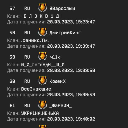
57
RU
ЯВзрослый
Клан:
-Б_Л_Э_К_В_У_Д-
Дата получения:
28.03.2023, 19:23:47
58
RU
ДмитрийКинг
Клан:
.Феникс.Тм.
Дата получения:
28.03.2023, 19:39:47
59
RU
м11к
Клан:
0_0_ЛеГеНдЫ__0_0
Дата получения:
28.03.2023, 19:39:50
60
RU
КодекХ
Клан:
ВсеЗнающие
Дата получения:
28.03.2023, 19:39:53
61
RU
_ФаРа0Н_
Клан:
УКРА1НА.НЕНЬКА
Дата получения:
28.03.2023, 19:40:02