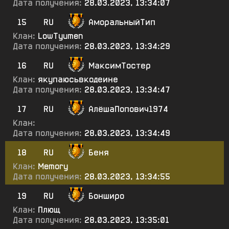
Дата получения:
28.03.2023, 13:34:07
15
RU
АморальныйТип
Клан:
LowTyumen
Дата получения:
28.03.2023, 13:34:29
16
RU
МаксимТостер
Клан:
якупаюсьвкодеине
Дата получения:
28.03.2023, 13:34:47
17
RU
АлёшаПопович1974
Клан:
Дата получения:
28.03.2023, 13:34:49
18
RU
Беня
Клан:
Memory
Дата получения:
28.03.2023, 13:34:55
19
RU
Бонширо
Клан:
Плющ
Дата получения:
28.03.2023, 13:35:01