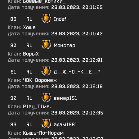
Клан:
Боевые_Котики_
Дата получения:
28.03.2023, 20:11:25
89
RU
Indef
Клан:
Хоше
Дата получения:
28.03.2023, 20:11:42
90
RU
Монстер
Клан:
ВорыХ
Дата получения:
28.03.2023, 20:12:01
91
RU
Д__Ж_-О_-К__Е__Р
Клан:
ЧВК-Воронеж
Дата получения:
28.03.2023, 20:12:16
92
RU
венер151
Клан:
Р1ау_Т1ме.
Дата получения:
28.03.2023, 20:12:35
93
RU
адам1981
Клан:
Кышь-По-Норам