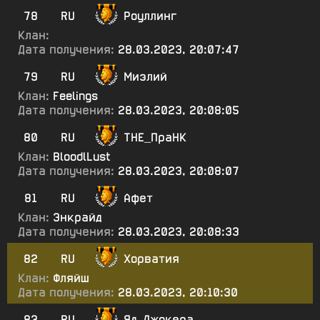
78
RU
Роуллинг
Клан:
Дата получения:
28.03.2023, 20:07:47
79
RU
Миэлий
Клан:
Feelings
Дата получения:
28.03.2023, 20:08:05
80
RU
ТНЕ_ПраНК
Клан:
BloodlLust
Дата получения:
28.03.2023, 20:08:07
81
RU
Афет
Клан:
Энкрайд
Дата получения:
28.03.2023, 20:08:33
82
RU
Хорватия
Клан:
Фляйш
Дата получения:
28.03.2023, 20:10:30
83
RU
Яд_Джокера