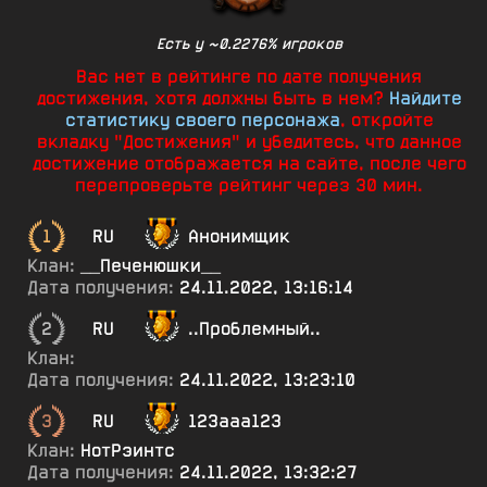
Есть у ~0.2276% игроков
Вас нет в рейтинге по дате получения
достижения, хотя должны быть в нем?
Найдите
статистику своего персонажа
, откройте
вкладку "Достижения" и убедитесь, что данное
достижение отображается на сайте, после чего
перепроверьте рейтинг через 30 мин.
1
RU
Анонимщик
Клан:
__Печенюшки__
Дата получения:
24.11.2022, 13:16:14
2
RU
..Проблемный..
Клан:
Дата получения:
24.11.2022, 13:23:10
3
RU
123ааа123
Клан:
НотРэинтс
Дата получения:
24.11.2022, 13:32:27