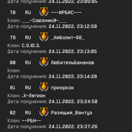
Дата получения:
24.11.2022, 23:09:05
78
RU
---ИРБИС---
Клан:
___-СоюзникИ-___
Дата получения:
24.11.2022, 23:12:58
79
RU
_Айболит-66_
Клан:
С.О.Ю.З.
Дата получения:
24.11.2022, 23:13:05
80
RU
ЛюбительБананов
Клан:
Дата получения:
24.11.2022, 23:14:28
81
RU
призркок
Клан:
.Х-Легион
Дата получения:
24.11.2022, 23:24:50
82
RU
Разящий_Вантуз
Клан:
--РБН--
Дата получения:
24.11.2022, 23:37:26