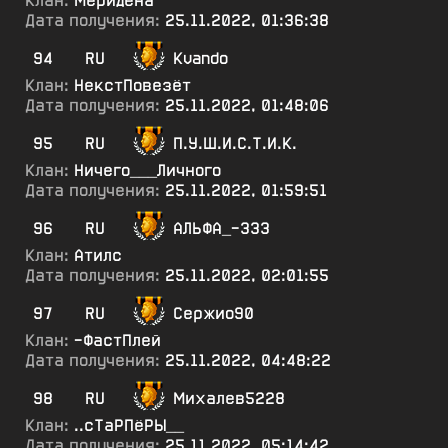
Клан:
Меридена
Дата получения:
25.11.2022, 01:36:38
94
RU
Kvando
Клан:
НекстПовезёт
Дата получения:
25.11.2022, 01:48:06
95
RU
П.У.Ш.И.С.Т.И.К.
Клан:
Ничего___Личного
Дата получения:
25.11.2022, 01:59:51
96
RU
АЛЬФА_-333
Клан:
Атилс
Дата получения:
25.11.2022, 02:01:55
97
RU
Сержио90
Клан:
-ФастПлей
Дата получения:
25.11.2022, 04:48:22
98
RU
Михалев5228
Клан:
..сТаРПёРЫ__
Дата получения:
25.11.2022, 05:14:42