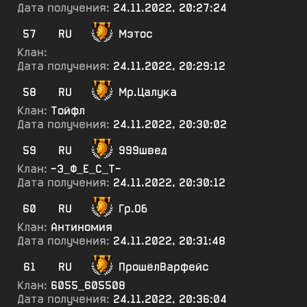
Дата получения:
24.11.2022, 20:27:24
57
RU
Мэтос
Клан:
Дата получения:
24.11.2022, 20:29:12
58
RU
Мр.Цалука
Клан:
Тойфл
Дата получения:
24.11.2022, 20:30:02
59
RU
999швед
Клан:
-Э_Ф_Е_С_Т-
Дата получения:
24.11.2022, 20:30:12
60
RU
Гр.Об
Клан:
Антиномия
Дата получения:
24.11.2022, 20:31:48
61
RU
ПрошёлВарфейс
Клан:
6055_605508
Дата получения:
24.11.2022, 20:36:04