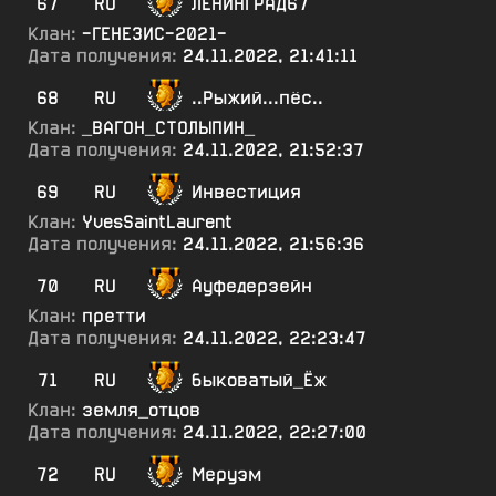
67
RU
ЛЕНИНГРАД67
Клан:
-ГЕНЕЗИС-2021-
Дата получения:
24.11.2022, 21:41:11
68
RU
..Рыжий...пёс..
Клан:
_ВАГОН_СТОЛЫПИН_
Дата получения:
24.11.2022, 21:52:37
69
RU
Инвестиция
Клан:
YvesSaintLaurent
Дата получения:
24.11.2022, 21:56:36
70
RU
Ауфедерзейн
Клан:
претти
Дата получения:
24.11.2022, 22:23:47
71
RU
быковатый_Ёж
Клан:
земля_отцов
Дата получения:
24.11.2022, 22:27:00
72
RU
Меруэм