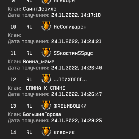
9
RU
Алекорн
Клан:
СаинтДевилс
Дата получения:
24.11.2022, 14:17:18
10
RU
НеСолидарен
Клан:
Дата получения:
24.11.2022, 14:24:21
11
RU
55костян55рус
Клан:
Война_мама
Дата получения:
24.11.2022, 14:26:40
12
RU
...ПСИХОЛОГ...
Клан:
_СПИНА_К_СПИНЕ_
Дата получения:
24.11.2022, 14:26:47
13
RU
ЖАБЬИБОШКИ
Клан:
БольшиеГорода
Дата получения:
24.11.2022, 14:29:25
14
RU
клеоник