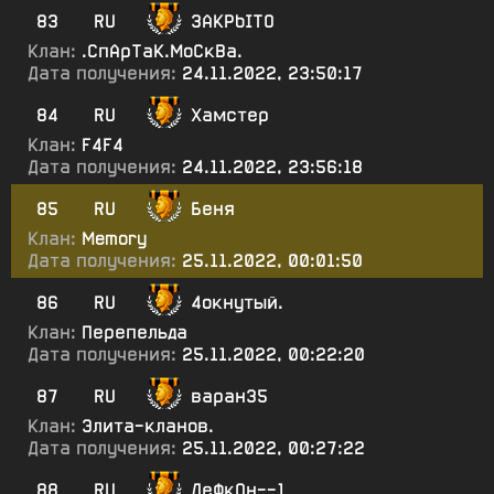
83
RU
3AKPbITO
Клан:
.СпАрТаК.МоСкВа.
Дата получения:
24.11.2022, 23:50:17
84
RU
Хамстер
Клан:
F4F4
Дата получения:
24.11.2022, 23:56:18
85
RU
Беня
Клан:
Memory
Дата получения:
25.11.2022, 00:01:50
86
RU
4окнутый.
Клан:
Перепельда
Дата получения:
25.11.2022, 00:22:20
87
RU
варан35
Клан:
Элита-кланов.
Дата получения:
25.11.2022, 00:27:22
88
RU
ДеФкОн--1