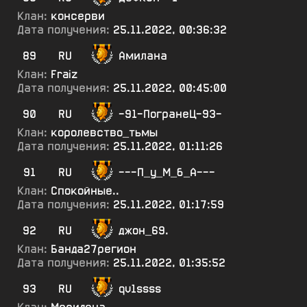
Клан:
консерви
Дата получения:
25.11.2022, 00:36:32
89
RU
Амилана
Клан:
Fraiz
Дата получения:
25.11.2022, 00:45:00
90
RU
-91-ПогранеЦ-93-
Клан:
королевство_тьмы
Дата получения:
25.11.2022, 01:11:26
91
RU
---П_у_М_б_А---
Клан:
Спокойные..
Дата получения:
25.11.2022, 01:17:59
92
RU
джон_69.
Клан:
Банда27регион
Дата получения:
25.11.2022, 01:35:52
93
RU
qv1ssss