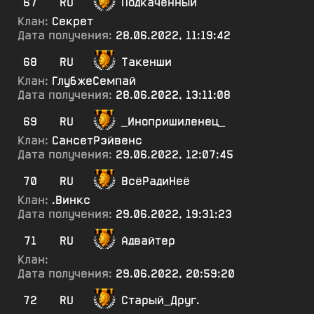
67
RU
Подкаченный
Клан:
Секрет
Дата получения:
28.06.2022, 11:19:42
68
RU
Такенши
Клан:
ГлубжеСемпай
Дата получения:
28.06.2022, 13:11:08
69
RU
_Инопришиленец_
Клан:
СансетРэйвенс
Дата получения:
29.06.2022, 12:07:45
70
RU
ВсёРадиНеё
Клан:
.Винкс
Дата получения:
29.06.2022, 19:31:23
71
RU
Адвайтер
Клан:
Дата получения:
29.06.2022, 20:59:20
72
RU
Старый_Друг.