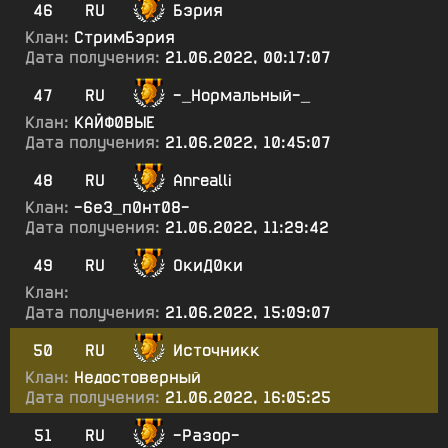
46
RU
Бэрия
Клан:
СтримБэрия
Дата получения:
21.06.2022, 00:17:07
47
RU
-_Нормальный-_
Клан:
КАЙФ0ВЫЕ
Дата получения:
21.06.2022, 10:45:07
48
RU
Anrealli
Клан:
-6е3_п0нт08-
Дата получения:
21.06.2022, 11:29:42
49
RU
ОкиД0ки
Клан:
Дата получения:
21.06.2022, 15:09:07
50
RU
Источникк
Клан:
Недостоверный
Дата получения:
21.06.2022, 16:05:25
51
RU
-Разор-