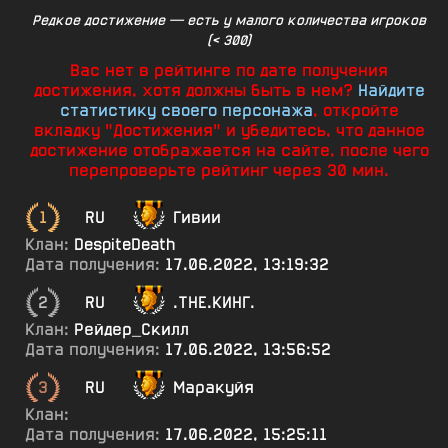
Редкое достижение — есть у малого количества игроков
(< 300)
Вас нет в рейтинге по дате получения
достижения, хотя должны быть в нем?
Найдите
статистику своего персонажа
, откройте
вкладку "Достижения" и убедитесь, что данное
достижение отображается на сайте, после чего
перепроверьте рейтинг через 30 мин.
1
RU
Гивии
Клан:
DespiteDeath
Дата получения:
17.06.2022, 13:19:32
2
RU
.ТНЕ.КИНГ.
Клан:
Рейдер_Скилл
Дата получения:
17.06.2022, 13:56:52
3
RU
Маракуйя
Клан:
Дата получения:
17.06.2022, 15:25:11