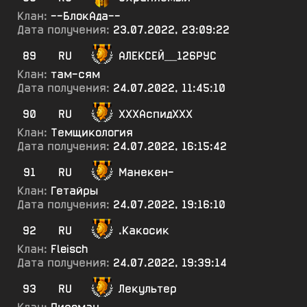
Клан:
--БлокАда--
Дата получения:
23.07.2022, 23:09:22
89
RU
АЛЕКСЕЙ__126РУС
Клан:
там-сям
Дата получения:
24.07.2022, 11:45:10
90
RU
ХХХАспидХХХ
Клан:
Темщикология
Дата получения:
24.07.2022, 16:15:42
91
RU
Манекен-
Клан:
Гетайры
Дата получения:
24.07.2022, 19:16:10
92
RU
.Какосик
Клан:
Fleisch
Дата получения:
24.07.2022, 19:39:14
93
RU
Лекультер