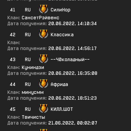
41
RU
СилиНор
Клан:
СансетРэйвенс
Дата получения:
20.06.2022, 14:10:34
42
RU
Классика
Клан:
Дата получения:
20.06.2022, 14:56:17
43
RU
--Ч0коладный--
Клан:
Куниндзи
Дата получения:
20.06.2022, 16:35:08
44
RU
Африда
Клан:
минусмм
Дата получения:
20.06.2022, 18:51:23
45
RU
КИЛЛ.ШОТ
Клан:
Твичисты
Дата получения:
21.06.2022, 00:02:07