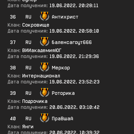
Дата получения:
19.06.2022, 20:28:11
36
RU
Антихрист
Клан:
Сокровище
Дата получения:
19.06.2022, 20:58:10
37
RU
баленсагоут666
Клан:
ВИИакадемияЮГ
Дата получения:
19.06.2022, 21:29:36
38
RU
Меркор
Клан:
Интернационал
Дата получения:
19.06.2022, 23:52:23
39
RU
Роторика
Клан:
Подрочика
Дата получения:
20.06.2022, 03:10:42
40
RU
ПраВшаА
Клан:
Янги
Дата получения:
20.06.2022, 10:39:32