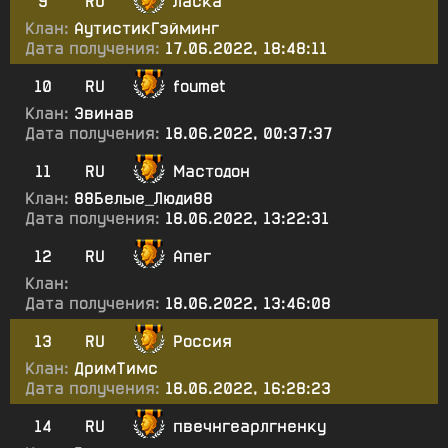
9
RU
Ласка
Клан:
АутистикГэйминг
Дата получения:
17.06.2022, 18:48:11
10
RU
foumet
Клан:
Эвинав
Дата получения:
18.06.2022, 00:37:37
11
RU
Мастодон
Клан:
88Белые_Люди88
Дата получения:
18.06.2022, 13:22:31
12
RU
Апег
Клан:
Дата получения:
18.06.2022, 13:46:08
13
RU
Россия
Клан:
ДримТимс
Дата получения:
18.06.2022, 16:28:23
14
RU
пвечнгеарлгненку