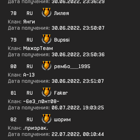
Дата получения:
30.06.2022, 23:36:29
78
RU
Лилея
Клан:
Янги
Дата получения:
30.06.2022, 23:50:07
79
RU
Bupssi
Клан:
МажорТеам
Дата получения:
30.06.2022, 23:50:36
80
RU
рембо___1995
Клан:
А-13
Дата получения:
30.06.2022, 23:51:07
81
RU
Faker
Клан:
-6е3_п0нт08-
Дата получения:
06.07.2022, 19:03:25
82
RU
шорим
Клан:
.призрак.
Дата получения:
22.07.2022, 00:10:44