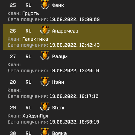
25
RU
Фейк
Клан:
Грусть
Дата получения:
19.06.2022, 12:36:09
26
RU
Андромеда
Клан:
Галактика
Дата получения:
19.06.2022, 12:42:43
27
RU
Разум
Клан:
Дата получения:
19.06.2022, 13:20:10
28
RU
Нэйн
Клан:
Дата получения:
19.06.2022, 16:17:10
29
RU
Sh1ni
Клан:
ХайдэнПул
Дата получения:
19.06.2022, 16:58:19
30
RU
Вояка