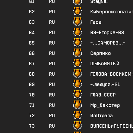
61
RU
StayNe.
62
RU
Киберпсихопатк
63
RU
Гаса
64
RU
63-Егорка-63
65
RU
-...САМОРЕЗ...-
66
RU
Серпико
67
RU
ШЫБАНУТЫЙ
68
RU
ГОЛОВА-БОСИКОМ
69
RU
-.дедуля.-21
70
RU
ГЛАЗ_СССР
71
RU
Мр_Декстер
72
RU
ИзОтдела
73
RU
ВУПСЕНЬиПУПСЕН