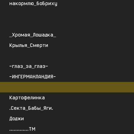
накормлю_бобриху
_Хромая_Лошадка_
Крылья_Смерти
-глаз_за_глаз-
-ИНГЕРМАНЛАНДИЯ-
Картофелинка
.Секта_Бабы_Яги.
Доджи
.............ТМ