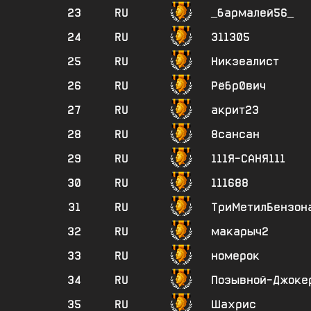
23
RU
_бармалей56_
24
RU
311305
25
RU
Никзеалист
26
RU
Рёбр0вич
27
RU
акрит23
28
RU
8сансан
29
RU
111Я-САНЯ111
30
RU
111688
31
RU
ТриМетилБензон
32
RU
макарыч2
33
RU
номерок
34
RU
Позывной-Джоке
35
RU
Шахрис