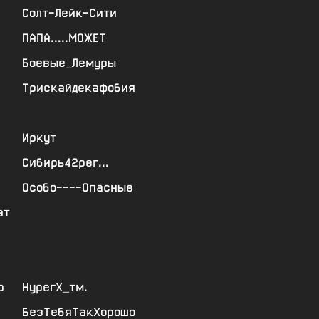
Солт-Лейк-Сити
ПАПА.....МОЖЕТ
Боевые_Лемуры
Трискайдекафобия
Иркут
Сибирь42рег...
Особо----Опасные
ат
р
НурегХ_тм.
БезТебяТакХорошо