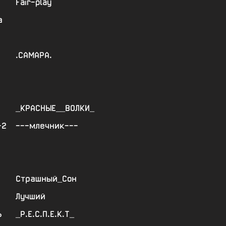
Fair-play
а
.САМАРА.
_КРАСНЫЕ__ВОЛКИ_
-2
---млечник---
Страшный_Сон
Лучший
Ь
_Р.Е.С.П.Е.К.Т_