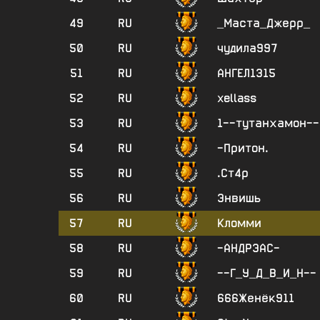
49
RU
_Маста_Джерр_
50
RU
чудила997
51
RU
АНГЕЛ1315
52
RU
xellass
53
RU
1--тутанхамон--
54
RU
-Притон.
55
RU
.Ст4р
56
RU
Энвишь
57
RU
Кломми
58
RU
-АНДРЭАС-
59
RU
--Г_У_Д_В_И_Н--
60
RU
666Женёк911