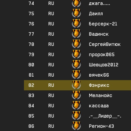
74
RU
джага.....
75
RU
Даилл
76
RU
берсерк-21
77
RU
Вадинск
78
RU
СергейВитюк
79
RU
пророк065
80
RU
Шевцов2012
81
RU
вячек66
82
RU
Фэнрикс
83
RU
Меланойс
84
RU
кассада
85
RU
.-__Лидер__-.
86
RU
Регион-43