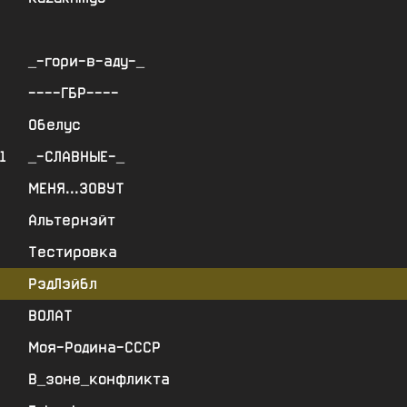
_-гори-в-аду-_
----ГБР----
Обелус
1
_-СЛАВНЫЕ-_
МЕНЯ...ЗОВУТ
Альтернэйт
Тестировка
РэдЛэйбл
ВОЛАТ
Моя-Родина-СССР
В_зоне_конфликта