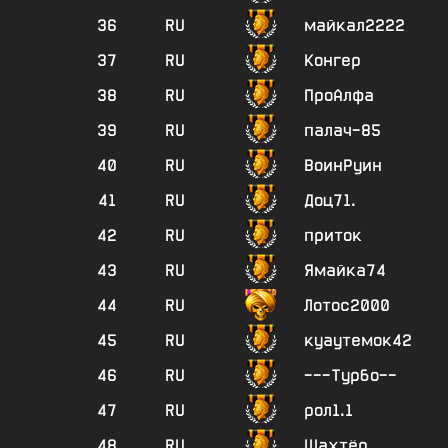
36
RU
майкал2222
37
RU
Конгер
38
RU
ПроАлфа
39
RU
палач-85
40
RU
ВоинРуин
41
RU
Доц71.
42
RU
приток
43
RU
Ямайка74
44
RU
Лотос2000
45
RU
куаутемок42
46
RU
---Турбо--
47
RU
рол1.1
48
RU
Шахтёр