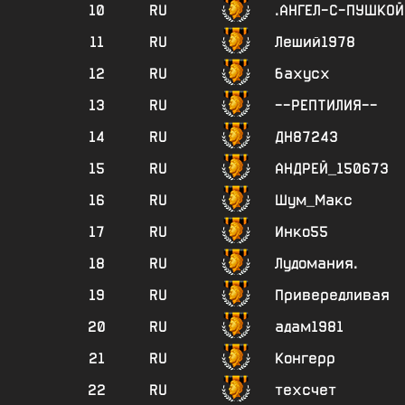
10
RU
.АНГЕЛ-С-ПУШКОЙ
11
RU
Леший1978
12
RU
бахусх
13
RU
--РЕПТИЛИЯ--
14
RU
ДН87243
15
RU
АНДРЕЙ_150673
16
RU
Шум_Макс
17
RU
Инко55
18
RU
Лудомания.
19
RU
Привередливая
20
RU
адам1981
21
RU
Конгерр
22
RU
техсчет