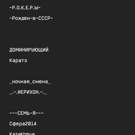
-Р.О.К.Е.Р.Ы-
-Рождён-в-СССР-
ДОМИНИРУЮЩИЙ
Каратэ
_ночная_смена_
_.-.ИЕРИХОН.-._
---СЕМЬ-Я---
Сфера2014
Kazakhmys