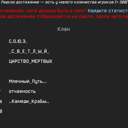
Редкое достижение — есть у малого количества игроков (< 300)
достижения, хотя должны быть в нем?
Найдите статист
ное достижение отображается на сайте, после чего п
Клан
С.О.Ю.З.
_С_В_Е_Т_Л_Ы_Й_
ЦАРСТВО_МЕРТВЫХ
Млечный_Путь...
г
отчаяность
а
..Камеди_КраБы..
8