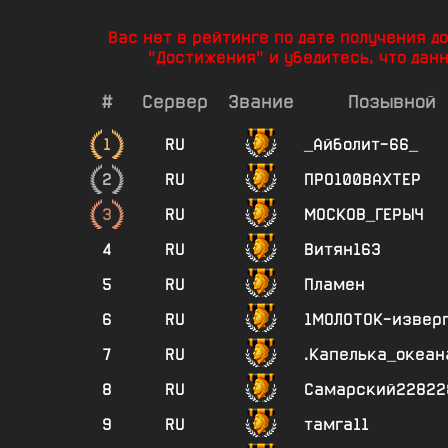
Вас нет в рейтинге по дате получения 
"Достижения" и убедитесь, что дан
#
Сервер
Звание
Позывной
1
RU
_Айболит-66_
2
RU
ПРО100ВАХТЕР
3
RU
МОСКОВ_ГЕРЫЧ
4
RU
Витян163
5
RU
Пламен
6
RU
1МОЛОТОК-извер
7
RU
.Капелька_океан
8
RU
Самарский22822
9
RU
тамга11