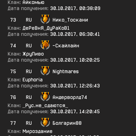
Клан:
Айкомью
Дата получения:
30.10.2017, 00:38:09
73
RU
Нико_Тоскани
Клан:
ДеРеВнЯ_ДуРаКоВ1
Дата получения:
30.10.2017, 06:30:41
74
RU
-Скайлайн
Клан:
ЖруПиво
Дата получения:
30.10.2017, 10:20:25
75
RU
Nightmares
Клан:
Euphoria
Дата получения:
30.10.2017, 12:26:43
76
RU
Андерворлд74
Клан:
_Рус.не_сдаются_
Дата получения:
30.10.2017, 14:20:45
77
RU
Болгарин88
Клан:
Мироздание