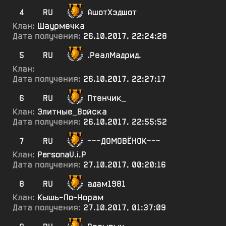
4
RU
АшотХэдшот
Клан:
Шаурмечка
Дата получения:
26.10.2017, 22:24:28
5
RU
.РеалМадрид.
Клан:
Дата получения:
26.10.2017, 22:27:17
6
RU
Птенчик_
Клан:
Элитные_Войска
Дата получения:
26.10.2017, 22:55:52
7
RU
---ДОМОВЁНОК---
Клан:
PersonaV.i.P
Дата получения:
27.10.2017, 00:20:16
8
RU
адам1981
Клан:
Кышь-По-Норам
Дата получения:
27.10.2017, 01:37:09