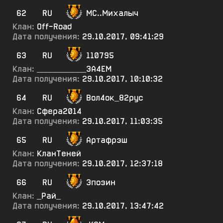
62
RU
МС..Михалыч
Клан:
Off-Road
Дата получения:
29.10.2017, 09:41:29
63
RU
110795
Клан:
___________ЗА4ЕМ
Дата получения:
29.10.2017, 10:10:32
64
RU
Вол4ок_82рус
Клан:
Сфера2014
Дата получения:
29.10.2017, 11:03:35
65
RU
Артафрэш
Клан:
КланТеней
Дата получения:
29.10.2017, 12:37:18
66
RU
Эпозин
Клан:
_Рай_
Дата получения:
29.10.2017, 13:47:42