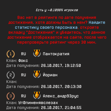
Есть у ~0.1098% игроков
Вас нет в рейтинге по дате получения
достижения, хотя должны быть в нем?
Найдите
статистику своего персонажа
, откройте
вкладку "Достижения" и убедитесь, что данное
достижение отображается на сайте, после чего
перепроверьте рейтинг через 30 мин.
1
RU
Пантократия
Клан:
Фокс
Дата получения:
26.10.2017, 19:12:50
2
RU
Йориан
Клан:
Дата получения:
26.10.2017, 20:13:30
3
RU
Алекс_андр93рус
Клан:
Ут0пименявслезах
Дата получения:
26.10.2017, 21:04:55