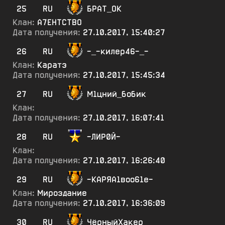
25
RU
БРАТ_ОК
Клан:
А7ЕНТСТВО
Дата получения:
27.10.2017, 15:40:27
26
RU
-_-килер46-_-
Клан:
Каратэ
Дата получения:
27.10.2017, 15:45:34
27
RU
М1цний_бобик
Клан:
Дата получения:
27.10.2017, 16:07:41
28
RU
-ЛИР0Й-
Клан:
Дата получения:
27.10.2017, 16:26:40
29
RU
-КАРЯА1воо61е-
Клан:
Мироздание
Дата получения:
27.10.2017, 16:36:09
30
RU
ЧёрныйХакер