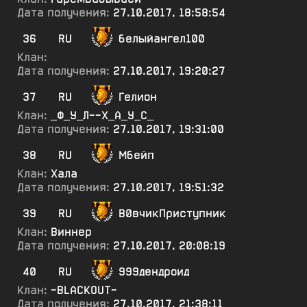
Дата получения:
27.10.2017, 18:58:54
36
RU
белыйангел100
Клан:
Дата получения:
27.10.2017, 19:20:27
37
RU
Гелион
Клан:
_Ф_У_Л--Х_А_У_С_
Дата получения:
27.10.2017, 19:31:00
38
RU
Мбейп
Клан:
Хала
Дата получения:
27.10.2017, 19:51:32
39
RU
В0вчикПриступник
Клан:
Виннер
Дата получения:
27.10.2017, 20:08:19
40
RU
999дендроид
Клан:
-BLACKOUT-
Дата получения:
27.10.2017, 21:38:11