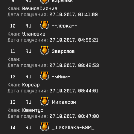
9
RU
Взрывыч
Клан:
ВечноеСияние
Дата получения:
27.10.2017, 01:41:09
10
RU
--лёвка--
Клан:
Улановка
Дата получения:
27.10.2017, 04:56:21
11
RU
3веролов
Клан:
Дата получения:
27.10.2017, 08:42:53
12
RU
-мНим-
Клан:
Корсар
Дата получения:
27.10.2017, 08:44:01
13
RU
Михалсон
Клан:
Ювентус
Дата получения:
27.10.2017, 08:47:08
14
RU
_ШаКаЛаКа-БУМ_