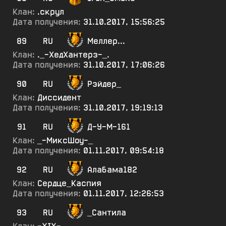
Клан:
.скрул
Дата получения:
31.10.2017, 15:56:25
89
RU
Меллер...
Клан:
._-ХедХантерз-_.
Дата получения:
31.10.2017, 17:06:26
90
RU
Рэйдер_
Клан:
Диссидент
Дата получения:
31.10.2017, 19:19:13
91
RU
Д-У-М-161
Клан:
_-МиксШоу-_
Дата получения:
01.11.2017, 09:54:18
92
RU
Алабама182
Клан:
Сердце_Каспия
Дата получения:
01.11.2017, 12:26:53
93
RU
_Сантила