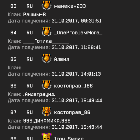
83
RU
манекен233
Клан:
Рашим-В
Дата получения:
31.10.2017, 00:31:51
84
RU
_ОпеРгов1емМоге_
Клан:
____Готика______
Дата получения:
31.10.2017, 11:28:41
85
RU
Алвил
Клан:
Дата получения:
31.10.2017, 14:01:13
86
RU
костоправ_186
Клан:
.Андеграунд.
Дата получения:
31.10.2017, 15:49:44
87
RU
костоправ_86
Клан:
999.ДИНАМИКА.999
Дата получения:
31.10.2017, 15:49:44
88
RU
1гон_5моке