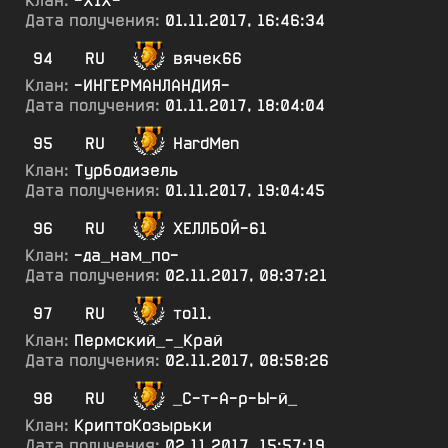
Клан:
-XIX-
Дата получения:
01.11.2017, 16:46:34
94
RU
вячек66
Клан:
-ИНГЕРМАНЛАНДИЯ-
Дата получения:
01.11.2017, 18:04:04
95
RU
HardMen
Клан:
Турбодизель
Дата получения:
01.11.2017, 19:04:45
96
RU
ХЕЛЛБОЙ-61
Клан:
-да_нам_по-
Дата получения:
02.11.2017, 08:37:21
97
RU
то11.
Клан:
Пермский_-_Край
Дата получения:
02.11.2017, 08:58:26
98
RU
_С-т-А-р-Ы-й_
Клан:
КриптоКозырьки
Дата получения:
02.11.2017, 15:57:19