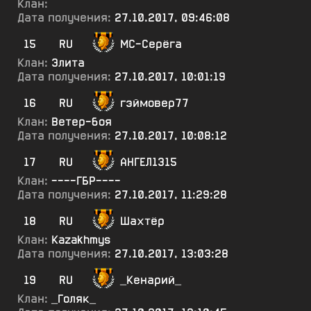
Клан:
Дата получения:
27.10.2017, 09:46:08
15
RU
МС-Серёга
Клан:
Элита
Дата получения:
27.10.2017, 10:01:19
16
RU
гэймовер77
Клан:
Ветер-боя
Дата получения:
27.10.2017, 10:08:12
17
RU
АНГЕЛ1315
Клан:
----ГБР----
Дата получения:
27.10.2017, 11:29:28
18
RU
Шахтёр
Клан:
Kazakhmys
Дата получения:
27.10.2017, 13:03:28
19
RU
_Кенарий_
Клан:
_Голяк_