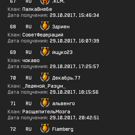
67
RU
.КСМ.
Клан:
ПалкаВнебе
Дата получения:
29.10.2017, 15:46:34
68
RU
Эдриен
Клан:
СоветФедераций
Дата получения:
29.10.2017, 16:07:39
69
RU
йцуко23
Клан:
чокаво
Дата получения:
29.10.2017, 17:25:57
70
RU
Декабрь.77
Клан:
_Ледяной_Разум_
Дата получения:
29.10.2017, 18:15:56
71
RU
альвенго
Клан:
РасщепительМозга
Дата получения:
29.10.2017, 20:42:51
72
RU
Flamberg