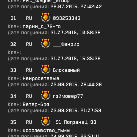
Клан:
PMC_Wagner_Group
Дата получения:
29.07.2015, 20:42:42
31
RU
093253343
Клан:
парни_с_79-го
Дата получения:
31.07.2015, 10:58:38
32
RU
___Фенрир---
Клан:
Дата получения:
31.07.2015, 15:35:36
33
RU
Блокадный
Клан:
Нейросетевые
Дата получения:
02.08.2015, 08:44:36
34
RU
гэймовер77
Клан:
Ветер-боя
Дата получения:
03.08.2015, 21:07:53
35
RU
-91-ПогранеЦ-93-
Клан:
королевство_тьмы
Дата получения:
04.08.2015, 22:51:11