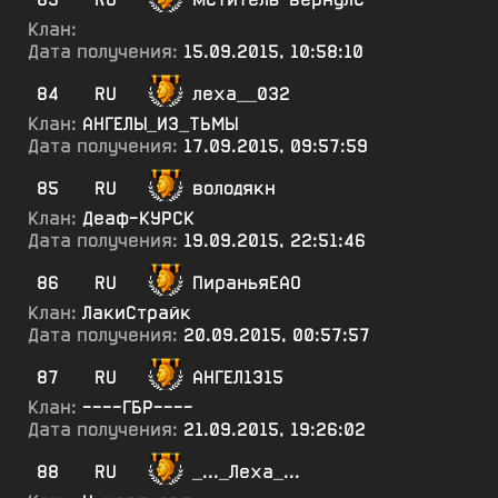
Клан:
Дата получения:
15.09.2015, 10:58:10
84
RU
леха__032
Клан:
АНГЕЛЫ_ИЗ_ТЬМЫ
Дата получения:
17.09.2015, 09:57:59
85
RU
володякн
Клан:
Деаф-КУРСК
Дата получения:
19.09.2015, 22:51:46
86
RU
ПираньяЕАО
Клан:
ЛакиСтрайк
Дата получения:
20.09.2015, 00:57:57
87
RU
АНГЕЛ1315
Клан:
----ГБР----
Дата получения:
21.09.2015, 19:26:02
88
RU
_..._Леха_...