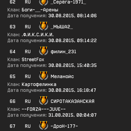
62
RU
_Серёга-1971_
Клан:
Боги-__-Арены
Дата получения:
30.08.2015, 08:14:06
63
RU
_МЫША2_
Клан:
.Ф.И.К.С.И.К.И.
Дата получения:
30.08.2015, 09:14:22
64
RU
филин_231
Клан:
StreetFox
Дата получения:
30.08.2015, 15:40:35
65
RU
Меланойс
Клан:
Картофелинка
Дата получения:
30.08.2015, 16:18:47
66
RU
СИРОТАКАЗАНСКАЯ
Клан:
--FORZA---JUVE--
Дата получения:
31.08.2015, 00:04:07
67
RU
-ДроН-177-