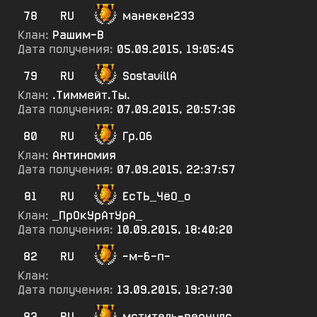
78
RU
манекен233
Клан:
Рашим-В
Дата получения:
05.09.2015, 19:05:45
79
RU
SostavillA
Клан:
.Тиммейт.Ты.
Дата получения:
07.09.2015, 20:57:36
80
RU
Гр.Об
Клан:
Антиномия
Дата получения:
07.09.2015, 22:37:57
81
RU
ЕсТЬ_ЧёО_о
Клан:
_ПрОкУрАтУрА_
Дата получения:
10.09.2015, 18:40:20
82
RU
-м-б-п-
Клан:
Дата получения:
13.09.2015, 19:27:30
83
RU
мститель-вернулс