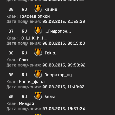
36
RU
Кайнд
Клан:
ТрясемПопкой
Дата получения:
05.08.2015, 21:55:39
37
RU
...Гидропон...
Клан:
_О_Ш_К_И_Н_
Дата получения:
06.08.2015, 00:19:03
38
RU
Tokio.
Клан:
Солт
Дата получения:
06.08.2015, 09:53:02
39
RU
Оператор_пу
Клан:
Новая_фаза
Дата получения:
06.08.2015, 11:43:02
40
RU
Беды
Клан:
Мидуэй
Дата получения:
07.08.2015, 18:57:24