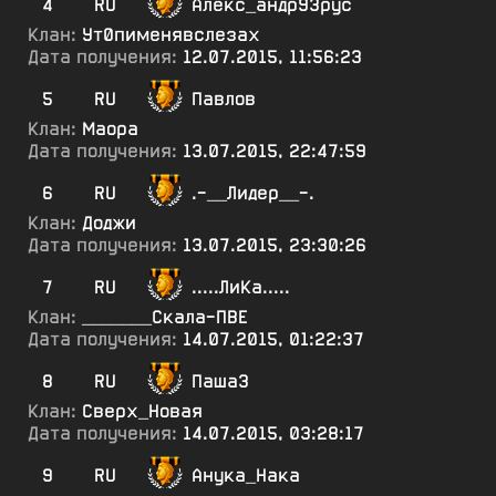
4
RU
Алекс_андр93рус
Клан:
Ут0пименявслезах
Дата получения:
12.07.2015, 11:56:23
5
RU
Павлов
Клан:
Маора
Дата получения:
13.07.2015, 22:47:59
6
RU
.-__Лидер__-.
Клан:
Доджи
Дата получения:
13.07.2015, 23:30:26
7
RU
.....ЛиКа.....
Клан:
_______Скала-ПВЕ
Дата получения:
14.07.2015, 01:22:37
8
RU
ПашаЗ
Клан:
Сверх_Новая
Дата получения:
14.07.2015, 03:28:17
9
RU
Анука_Нака