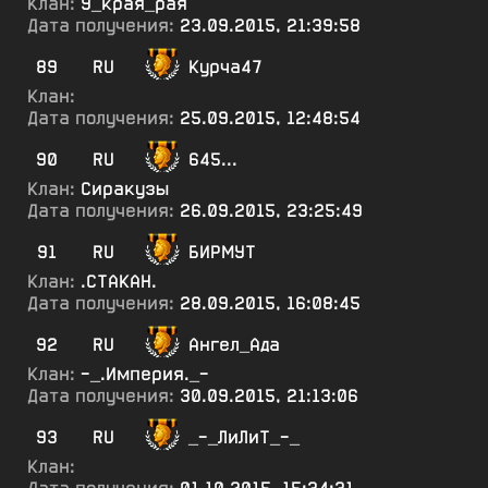
Клан:
У_края_рая
Дата получения:
23.09.2015, 21:39:58
89
RU
Курча47
Клан:
Дата получения:
25.09.2015, 12:48:54
90
RU
645...
Клан:
Сиракузы
Дата получения:
26.09.2015, 23:25:49
91
RU
БИРМУТ
Клан:
.СТАКАН.
Дата получения:
28.09.2015, 16:08:45
92
RU
Ангел_Ада
Клан:
-_.Империя._-
Дата получения:
30.09.2015, 21:13:06
93
RU
_-_ЛиЛиТ_-_
Клан: