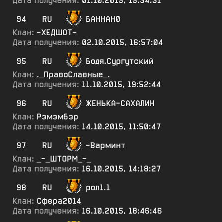
Дата получения:
01.10.2015, 15:34:31
94
RU
БАННАН0
Клан:
-ХЕДШОТ-
Дата получения:
02.10.2015, 16:57:04
95
RU
Бодя.Сургутский
Клан:
._ПравоСлавные_.
Дата получения:
11.10.2015, 19:52:44
96
RU
ЖЕНЬКА-САХАЛИН
Клан:
Рэмэмбэр
Дата получения:
14.10.2015, 11:50:47
97
RU
-Варминт
Клан:
_-_ШТОРМ_-_
Дата получения:
16.10.2015, 14:18:27
98
RU
рол1.1
Клан:
Сфера2014
Дата получения:
16.10.2015, 18:46:46