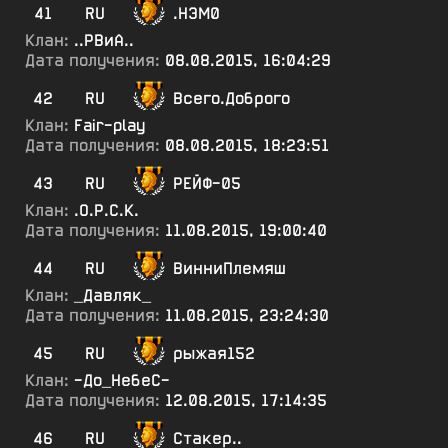
41
RU
.НЭМ0
Клан:
..РВиА..
Дата получения:
08.08.2015, 16:04:29
42
RU
Всего.Доброго
Клан:
Fair-play
Дата получения:
08.08.2015, 18:23:51
43
RU
РЕЙФ-05
Клан:
.О.Р.С.К.
Дата получения:
11.08.2015, 19:00:40
44
RU
ВинниПлемяш
Клан:
_Давляк_
Дата получения:
11.08.2015, 23:24:30
45
RU
рыжая152
Клан:
-До_НебеС-
Дата получения:
12.08.2015, 17:14:35
46
RU
Стакер..