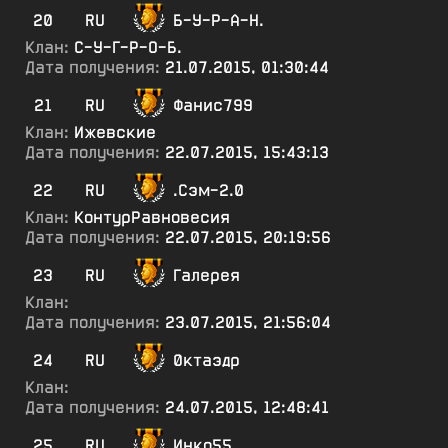
20
RU
Б-У-Р-А-Н.
Клан:
С-У-Г-Р-О-Б.
Дата получения:
21.07.2015, 01:30:44
21
RU
Фанис799
Клан:
Ижевские
Дата получения:
22.07.2015, 15:43:13
22
RU
.Сэм-2.0
Клан:
КонтурРавновесия
Дата получения:
22.07.2015, 20:19:56
23
RU
Галерея
Клан:
Дата получения:
23.07.2015, 21:56:04
24
RU
0ктаэдр
Клан:
Дата получения:
24.07.2015, 12:48:41
25
RU
Инко55