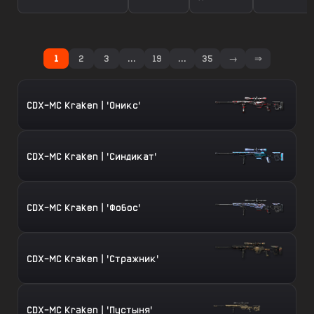
1
2
3
...
19
...
35
→
⇒
CDX-MC Kraken | 'Оникс'
CDX-MC Kraken | 'Синдикат'
CDX-MC Kraken | 'Фобос'
CDX-MC Kraken | 'Стражник'
CDX-MC Kraken | 'Пустыня'