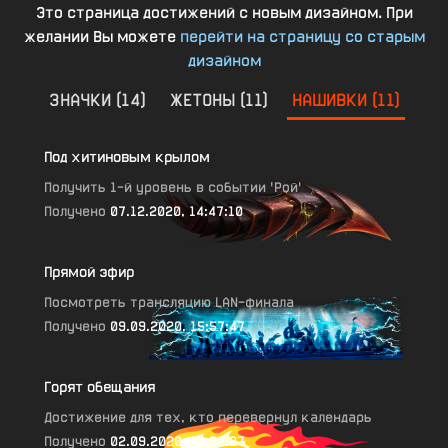
Это страница достижений с новым дизайном. При
желании Вы можете
перейти на страницу со старым
дизайном
ЗНАЧКИ
(
14
)
ЖЕТОНЫ
(
11
)
НАШИВКИ
(
11
)
Под хитиновым крылом
Получить 1-й уровень в событии 'Рой'
Получено
07.12.2020, 14:47:10
Прямой эфир
Посмотреть трансляцию LAN-финала
Получено
09.09.2020, 15:57:47
Горят обещания
Достижение для тех, кто перевернул календарь
Получено
02.09.2020, 19:22:27