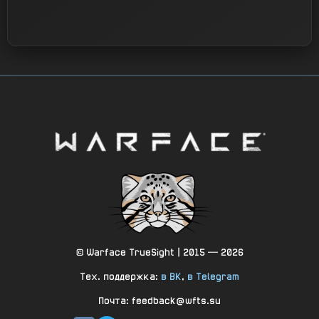
© Warface TrueSight | 2015 — 2026
Тех. поддержка:
в ВК
,
в Telegram
Почта: feedback@wfts.su