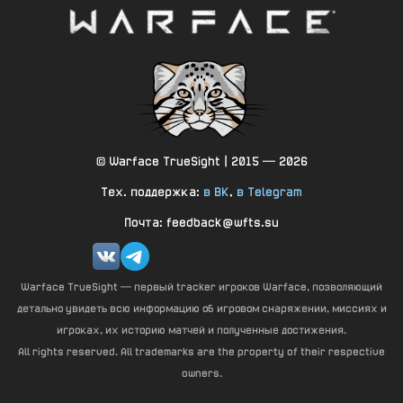
© Warface TrueSight | 2015 — 2026
Тех. поддержка:
в ВК
,
в Telegram
Почта: feedback@wfts.su
Warface TrueSight — первый tracker игроков Warface, позволяющий
детально увидеть всю информацию об игровом снаряжении, миссиях и
игроках, их историю матчей и полученные достижения.
All rights reserved. All trademarks are the property of their respective
owners.