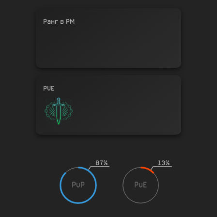
Ранг в РМ
PVE
87%
13%
PvP
PvE