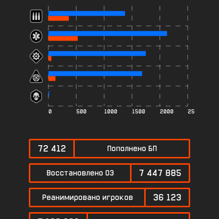
0
500
1000
1500
2000
2500
72 412
Пополнено БП
7 447 885
Восстановлено ОЗ
36 123
Реанимировано игроков